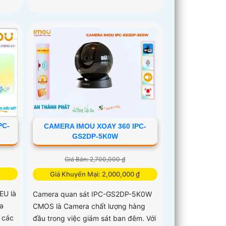
PC-
CAMERA IMOU XOAY 360 IPC-
GS2DP-5K0W
Giá Bán: 2,700,000 ₫
Giá Khuyến Mại: 2,000,000 ₫
EU là
Camera quan sát IPC-GS2DP-5K0W
a
CMOS là Camera chất lượng hàng
 các
đầu trong việc giám sát ban đêm. Với