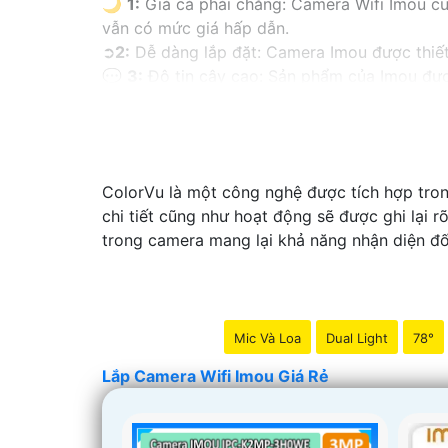
🌙
1:
Giá cả phải chăng: Camera Wifi Imou cu
vẫn có mức giá hấp dẫn.
➲
2:
Dễ dàng lắp đặt: Camera Imou được thiết 
💬
3:
Độ tin cậy cao: Sản phẩm của Imou được
tin tưởng vào chất lượng của sản phẩm.
🏘
4:
Tích hợp công nghệ mới: Camera Wifi I
giúp tăng cường tính năng bảo mật.
🌐
5:
Hỗ trợ dịch vụ sau bán hàng: Imou cung
ColorVu là một công nghệ được tích hợp tron
chóng khi cần thiết.
chi tiết cũng như hoạt động sẽ được ghi lại 
Hy vọng những thông tin trên giúp bạn tìm đ
trong camera mang lại khả năng nhận diện đố
Mic Và Loa
Dual Light
78°
Lắp Camera Wifi Imou Giá Rẻ