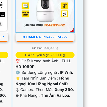
6LP
❇ CAMERA IPC-A22EP-H-V2
Giá Bán: 920,000 ₫
Giá Khuyến Mại: 899,000 ₫
LL
💯 Chất lượng hình Ảnh :
FULL
HD 1080P .
P
⚙ Sử dụng công nghệ :
IP Wifi.
⭐ Tầm Nhìn Ban Đêm :
Hồng
ng
Ngoại 10m Hồng Ngoại SMD.
D.
↕️ Camera Theo Mẫu
Xoay 360.
60.
️♚ Khả Năng :
Thu Âm Và Loa.
a.