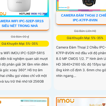
CAMERA ĐÀM THOẠI 2 CHI
IPC-K7FP-8V0N
MERA WIFI IPC-S2EP-5R1S
SIÊU NÉT TRONG NHÀ
Giá Bán: Liên Hệ
Giá Bán: 00 ₫
Giá Khuyến Mại: 5%-35%
Giá Khuyến Mại: 5%-35%
Camera Đàm Thoại 2 Chiều IPC-
K7FP-8V0N mở đầu với độ phân 
a WiFi IMOU IPC-S2EP-5R1S
8.0 MP CMOS 1/2. 7” hình ảnh U
đến trải nghiệm quan sát mượt
HD 3840×2160 tốc độ 15fps tạ
i độ phân giải 3K tầm nhìn đêm
ống kính cố định 3. 6mm cho g
à góc xoay 360°. Hỗ trợ âm
nhìn ngang...
hai chiều gọi video chỉ với một
và lưu trữ thẻ nhớ tới 256GB