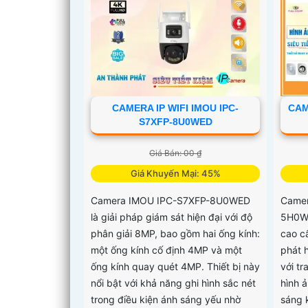
CAMERA IP WIFI IMOU IPC-
CAM
S7XFP-8U0WED
Giá Bán: 00 ₫
Giá Khuyến Mại: 45%
Camera IMOU IPC-S7XFP-8U0WED
Camer
là giải pháp giám sát hiện đại với độ
5H0WE
phân giải 8MP, bao gồm hai ống kính:
cao c
một ống kính cố định 4MP và một
phát 
ống kính quay quét 4MP. Thiết bị này
với t
nổi bật với khả năng ghi hình sắc nét
hình 
trong điều kiện ánh sáng yếu nhờ
sáng 