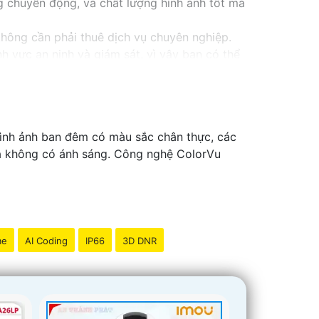
g chuyển động, và chất lượng hình ảnh tốt mà
không cần phải thuê dịch vụ chuyên nghiệp.
 vực an ninh và giám sát, vì vậy bạn có thể
nhân tạo, cảm biến chuyển động thông minh
 bảo đảm rằng bạn sẽ có sự trợ giúp nhanh
hình ảnh ban đêm có màu sắc chân thực, các
 là không có ánh sáng. Công nghệ ColorVu
me
AI Coding
IP66
3D DNR