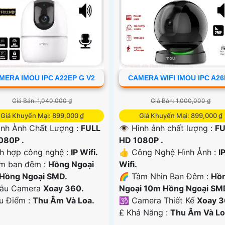
MERA IMOU IPC A22EP G V2
CAMERA WIFI IMOU IPC A2
Giá Bán: 1,040,000 ₫
Giá Bán: 1,000,000 ₫
Giá Khuyến Mại: 899,000 ₫
Giá Khuyến Mại: 899,000 ₫
ình Ành Chất Lượng :
FULL
👁 Hình ảnh chất lượng :
FU
080P .
HD 1080P .
ch hợp công nghệ :
IP Wifi.
👍 Công Nghệ Hình Ảnh :
I
m ban đêm :
Hồng Ngoại
Wifi.
Hồng Ngoại SMD.
🌈 Tầm Nhìn Ban Đêm :
Hồ
ẫu Camera
Xoay 360.
Ngoại 10m Hồng Ngoại SM
Ưu Điểm :
Thu Âm Và Loa.
🕉️ Camera Thiết Kế
Xoay 3
️₤ Khả Năng :
Thu Âm Và Lo