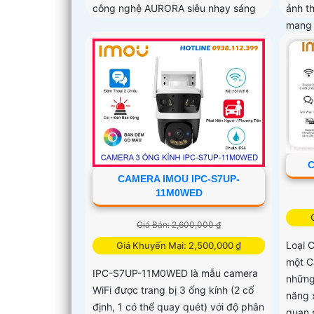
công nghệ AURORA siêu nhạy sáng
ảnh t
mang 
C
CAMERA IMOU IPC-S7UP-
11M0WED
Giá Bán: 2,600,000 ₫
Loại 
Giá Khuyến Mại: 2,500,000 ₫
một C
IPC-S7UP-11M0WED là mẫu camera
những 
WiFi được trang bị 3 ống kính (2 cố
năng 
định, 1 có thể quay quét) với độ phân
quan 