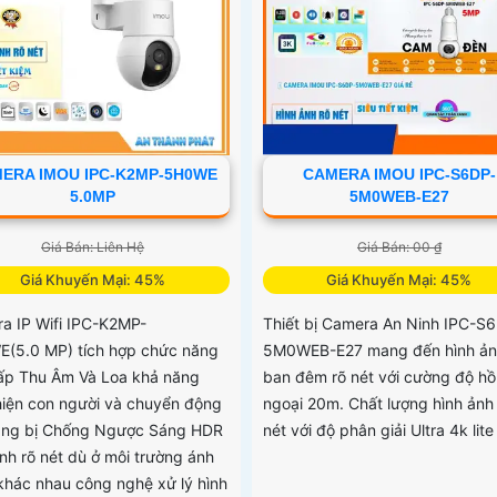
ERA IMOU IPC-K2MP-5H0WE
CAMERA IMOU IPC-S6DP-
5.0MP
5M0WEB-E27
Giá Bán: Liên Hệ
Giá Bán: 00 ₫
Giá Khuyến Mại: 45%
Giá Khuyến Mại: 45%
a IP Wifi IPC-K2MP-
Thiết bị Camera An Ninh IPC-S
(5.0 MP) tích hợp chức năng
5M0WEB-E27 mang đến hình ản
ấp Thu Âm Và Loa khả năng
ban đêm rõ nét với cường độ h
hiện con người và chuyển động
ngoại 20m. Chất lượng hình ảnh
rang bị Chống Ngược Sáng HDR
nét với độ phân giải Ultra 4k lite
ảnh rõ nét dù ở môi trường ánh
khác nhau công nghệ xử lý hình