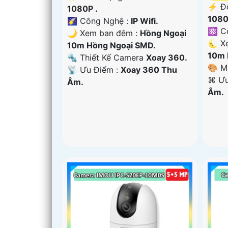
️⚡ Đ
1080P .
1080
🌠 Công Nghệ :
IP Wifi.
⚛️ C
🌙 Xem ban đêm :
Hồng Ngoại
🌜 X
10m Hồng Ngoại SMD.
10m 
🔩 Thiết Kế Camera
Xoay 360.
🎨 M
️📡 Ưu Điểm :
Xoay 360 Thu
️⌘ Ư
Âm.
Âm.