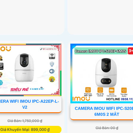
ERA WIFI IMOU IPC-A22EP-L-
V2
CAMERA IMOU WIFI IPC-S20
6M0S 2 MẮT
Giá Bán: 1,750,000 ₫
Giá Bán: 00 ₫
Giá Khuyến Mại: 899,000 ₫