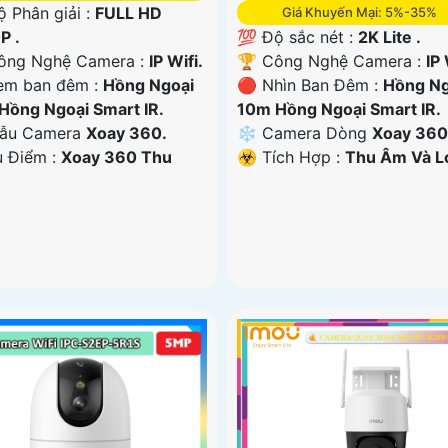
ộ Phân giải :
FULL HD
Giá Khuyến Mại: 5%-35%
P .
💯 Độ sắc nét :
2K Lite .
ông Nghệ Camera :
IP Wifi.
🏆 Công Nghệ Camera :
IP 
em ban đêm :
Hồng Ngoại
🔴 Nhìn Ban Đêm :
Hồng Ng
Hồng Ngoại Smart IR.
10m Hồng Ngoại Smart IR.
ẫu Camera
Xoay 360.
❄ Camera Dòng
Xoay 360
u Điểm :
Xoay 360 Thu
️☣️ Tích Hợp :
Thu Âm Và L