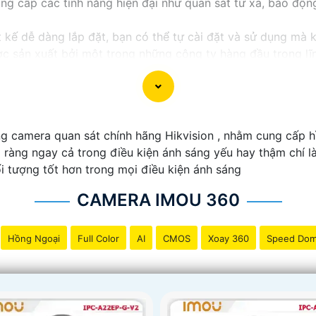
ng cấp các tính năng hiện đại như quan sát từ xa, báo độn
kế dễ dàng lắp đặt, bạn có thể tự cài đặt và sử dụng mà 
 sản xuất bởi một trong những công ty hàng đầu trong lĩnh
mou thường được tích hợp các công nghệ mới như trí tuệ 
 cấp dịch vụ hỗ trợ khách hàng tốt sau khi mua sản phẩm,
g camera quan sát chính hãng Hikvision , nhằm cung cấp 
rõ ràng ngay cả trong điều kiện ánh sáng yếu hay thậm chí
ược lựa chọn hoàn hảo cho Camera Wifi Imou giá rẻ.
i tượng tốt hơn trong mọi điều kiện ánh sáng
CAMERA IMOU 360
Hồng Ngoại
Full Color
AI
CMOS
Xoay 360
Speed Do