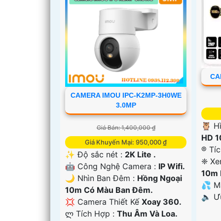
CA
CAMERA IMOU IPC-K2MP-3H0WE
3.0MP
'
🦉 H
Giá Bán: 1,400,000 ₫
HD 1
Giá Khuyến Mại: 950,000 ₫
®️ Tí
✨ Độ sắc nét :
2K Lite .
❈ Xe
🤖️ Công Nghệ Camera :
IP Wifi.
10m 
🌙 Nhìn Ban Đêm :
Hồng Ngoại
💦 M
10m Có Màu Ban Ðêm.
️🔈 
💢 Camera Thiết Kế
Xoay 360.
️ლ Tích Hợp :
Thu Âm Và Loa.