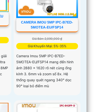
ỀU
CAMERA IMOU 5MP IPC-B7ED-
5MOTEA-EU/FSP14
Giá Bán: 2,090,000 ₫
Giá Khuyến Mại: 5%-35%
giải
Camera Imou 5MP IPC-B7ED-
ltra
5MOTEA-EU/FSP14 mang đến hình
i 8MP
ảnh 2880 x 1620 rõ nét cùng ống
óc
kính 3. 6mm và zoom số 8x. Hệ
thống quay quét ngang 340° dọc
90° loại bỏ điểm mù