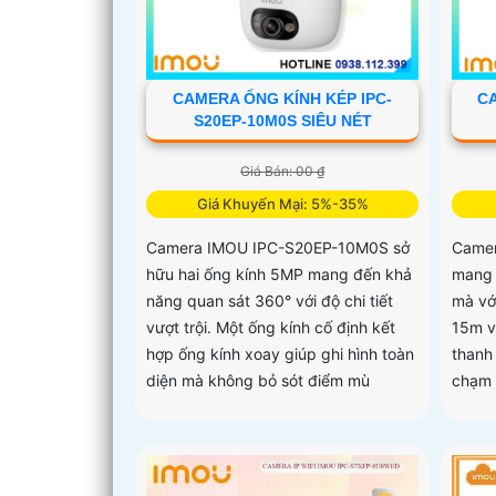
CAMERA ỐNG KÍNH KÉP IPC-
CA
S20EP-10M0S SIÊU NÉT
Giá Bán: 00 ₫
Giá Khuyến Mại: 5%-35%
Camera IMOU IPC-S20EP-10M0S sở
Camer
hữu hai ống kính 5MP mang đến khả
mang 
năng quan sát 360° với độ chi tiết
mà vớ
vượt trội. Một ống kính cố định kết
15m v
hợp ống kính xoay giúp ghi hình toàn
thanh 
diện mà không bỏ sót điểm mù
chạm 