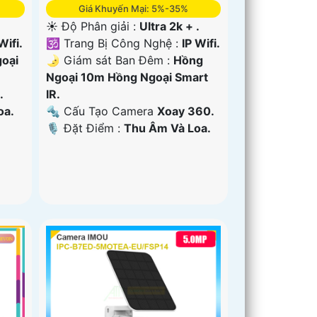
Giá Khuyến Mại: 5%-35%
☀️ Độ Phân giải :
Ultra 2k + .
Wifi.
🕉️ Trang Bị Công Nghệ :
IP Wifi.
oại
🌛 Giám sát Ban Đêm :
Hồng
Ngoại 10m Hồng Ngoại Smart
.
IR.
oa.
🔩 Cấu Tạo Camera
Xoay 360.
️🎙 Đặt Điểm :
Thu Âm Và Loa.