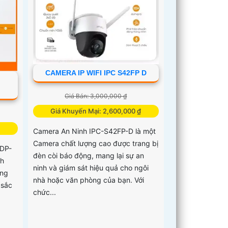
CAMERA IP WIFI IPC S42FP D
Giá Bán: 3,000,000 ₫
Giá Khuyến Mại: 2,600,000 ₫
Camera An Ninh IPC-S42FP-D là một
Camera chất lượng cao được trang bị
6DP-
đèn còi báo động, mang lại sự an
h
ninh và giám sát hiệu quả cho ngôi
ồng
nhà hoặc văn phòng của bạn. Với
 sắc
chức...