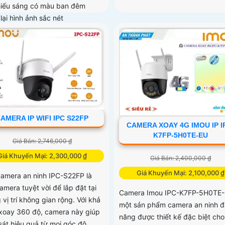
hiếu sáng có màu ban đêm
lại hình ảnh sắc nét
AMERA IP WIFI IPC S22FP
CAMERA XOAY 4G IMOU IP I
K7FP-5H0TE-EU
Giá Bán: 2,746,000 ₫
Giá Khuyến Mại: 2,300,000 ₫
Giá Bán: 2,400,000 ₫
Giá Khuyến Mại: 2,100,000 ₫
Camera an ninh IPC-S22FP là
amera tuyệt vời để lắp đặt tại
Camera Imou IPC-K7FP-5H0TE-
vị trí không gian rộng. Với khả
một sản phẩm camera an ninh đ
xoay 360 độ, camera này giúp
năng được thiết kế đặc biệt cho
sát hiệu quả từ mọi góc độ