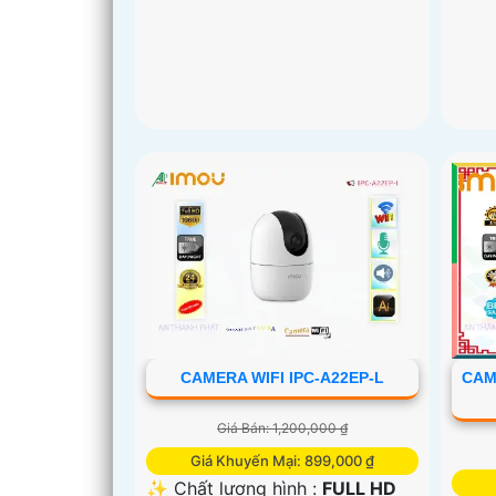
CAMERA WIFI IPC-A22EP-L
CAM
Giá Bán: 1,200,000 ₫
Giá Khuyến Mại: 899,000 ₫
✨ Chất lượng hình :
FULL HD