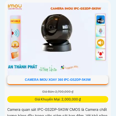
CAMERA IMOU XOAY 360 IPC-GS2DP-5K0W
Giá Bán: 2,700,000 ₫
Giá Khuyến Mại: 2,000,000 ₫
Camera quan sát IPC-GS2DP-5K0W CMOS là Camera chất
lượng hàng đầu trong việc giám sát ban đêm. Với khả năng