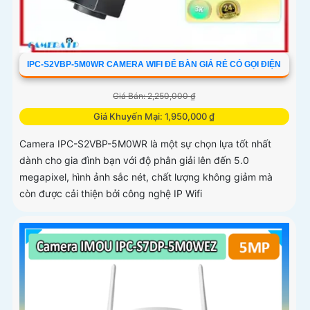
IPC-S2VBP-5M0WR CAMERA WIFI ĐỂ BÀN GIÁ RẺ CÓ GỌI ĐIỆN
Giá Bán: 2,250,000 ₫
Giá Khuyến Mại: 1,950,000 ₫
Camera IPC-S2VBP-5M0WR là một sự chọn lựa tốt nhất
dành cho gia đình bạn với độ phân giải lên đến 5.0
megapixel, hình ảnh sắc nét, chất lượng không giảm mà
còn được cải thiện bởi công nghệ IP Wifi