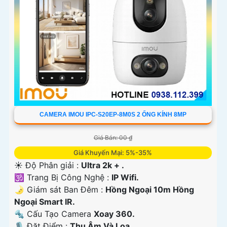
CAMERA IMOU IPC-S20EP-8M0S 2 ỐNG KÍNH 8MP
Giá Bán: 00 ₫
Giá Khuyến Mại: 5%-35%
☀️ Độ Phân giải :
Ultra 2k + .
🕉️ Trang Bị Công Nghệ :
IP Wifi.
🌛 Giám sát Ban Đêm :
Hồng Ngoại 10m Hồng
Ngoại Smart IR.
🔩 Cấu Tạo Camera
Xoay 360.
️🎙 Đặt Điểm :
Thu Âm Và Loa.