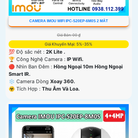
CAMERA IMOU WIFI IPC-S20EP-6M0S 2 MẮT
Giá Bán: 00 ₫
Giá Khuyến Mại: 5%-35%
💯 Độ sắc nét :
2K Lite .
🏆 Công Nghệ Camera :
IP Wifi.
🔴 Nhìn Ban Đêm :
Hồng Ngoại 10m Hồng Ngoại
Smart IR.
❄ Camera Dòng
Xoay 360.
️☣️ Tích Hợp :
Thu Âm Và Loa.