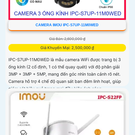
CAMERA IMOU IPC-S7UP-11M0WED
Giá Bán: 2,600,000 ₫
Giá Khuyến Mại: 2,500,000 ₫
IPC-S7UP-11M0WED là mẫu camera WiFi được trang bị 3
ống kính (2 cố định, 1 có thể quay quét) với độ phân giải
3MP + 3MP + 5MP, mang đến góc nhìn toàn cảnh rõ nét.
Camera hỗ trợ 4 chế độ quan sát ban đêm linh hoạt, giúp
giám sát hiệu quả trong mọi điều kiện ánh sáng