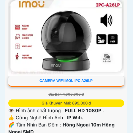
CAMERA WIFI IMOU IPC A26LP
Giá Bán: 1,000,000 ₫
Giá Khuyến Mại: 899,000 ₫
👁 Hình ảnh chất lượng :
FULL HD 1080P .
👍 Công Nghệ Hình Ảnh :
IP Wifi.
🌈 Tầm Nhìn Ban Đêm :
Hồng Ngoại 10m Hồng
Ngoại SMD.