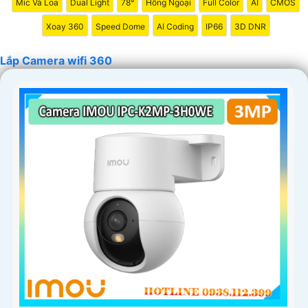
Mic Và Loa
Dual Light
78°
Hồng Ngoại
Full Color
AI
CMOS
Xoay 360
Speed Dome
AI Coding
IP66
3D DNR
Lắp Camera wifi 360