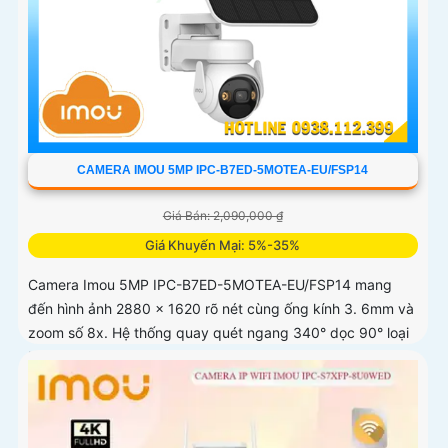
CAMERA IMOU 5MP IPC-B7ED-5MOTEA-EU/FSP14
Giá Bán: 2,090,000 ₫
Giá Khuyến Mại: 5%-35%
Camera Imou 5MP IPC-B7ED-5MOTEA-EU/FSP14 mang
đến hình ảnh 2880 x 1620 rõ nét cùng ống kính 3. 6mm và
zoom số 8x. Hệ thống quay quét ngang 340° dọc 90° loại
bỏ điểm mù