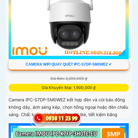
CAMERA WIFI QUAY QUÉT IPC-S7DP-5M0WEZ ✔
Giá Bán: 2,200,000 ₫
Giá Khuyến Mại: 1,900,000 ₫
Camera IPC-S7DP-5M0WEZ kết hợp đèn và còi báo động
không dây, ánh sáng kép, chọn hồng ngoại hoặc đèn chiếu
sáng. Chất lượng hình ảnh Ultra 4K lite, tiết kiệm băng
thông và chi phí, giám sát ban đêm tốt với hồng ngoại 50m