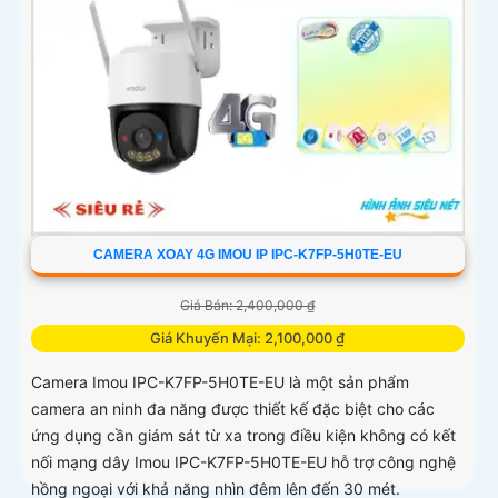
CAMERA XOAY 4G IMOU IP IPC-K7FP-5H0TE-EU
Giá Bán: 2,400,000 ₫
Giá Khuyến Mại: 2,100,000 ₫
Camera Imou IPC-K7FP-5H0TE-EU là một sản phẩm
camera an ninh đa năng được thiết kế đặc biệt cho các
ứng dụng cần giám sát từ xa trong điều kiện không có kết
nối mạng dây Imou IPC-K7FP-5H0TE-EU hỗ trợ công nghệ
hồng ngoại với khả năng nhìn đêm lên đến 30 mét.