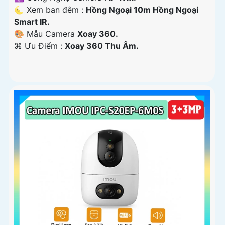
🌜 Xem ban đêm :
Hồng Ngoại 10m Hồng Ngoại
Smart IR.
🎨 Mẫu Camera
Xoay 360.
️⌘ Ưu Điểm :
Xoay 360 Thu Âm.