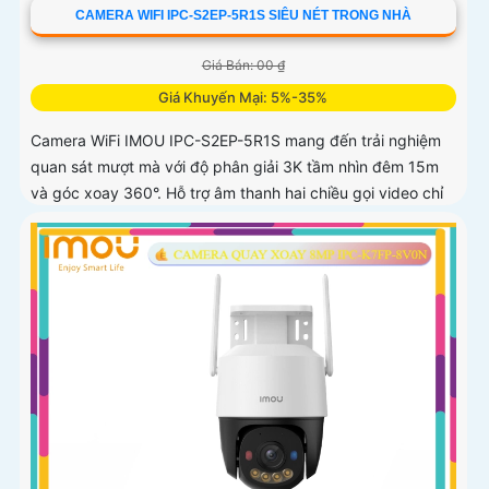
CAMERA WIFI IPC-S2EP-5R1S SIÊU NÉT TRONG NHÀ
Giá Bán: 00 ₫
Giá Khuyến Mại: 5%-35%
Camera WiFi IMOU IPC-S2EP-5R1S mang đến trải nghiệm
quan sát mượt mà với độ phân giải 3K tầm nhìn đêm 15m
và góc xoay 360°. Hỗ trợ âm thanh hai chiều gọi video chỉ
với một chạm và lưu trữ thẻ nhớ tới 256GB