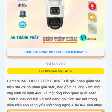
CAMERA IP WIFI IMOU IPC-S7XFP-8U0WED
Giá Bán: 00 ₫
Giá Khuyến Mại: 45%
Camera IMOU IPC-S7XFP-8U0WED là giải pháp giám sát
hiện đại với độ phân giải 8MP, bao gồm hai ống kính: một
ống kính cố định 4MP và một ống kính quay quét 4MP.
Thiết bị này nổi bật với khả năng ghi hình sắc nét trong
điều kiện ánh sáng yếu nhờ công nghệ AURORA siêu nhạy
sáng