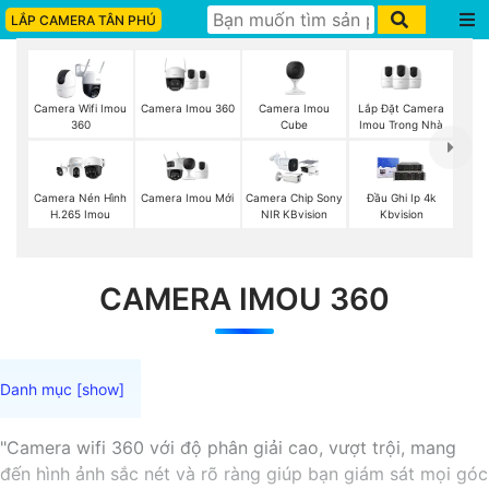
LẮP CAMERA TÂN PHÚ
Camera Imou 360
Camera Imou
Lắp Đặt Camera
Camera Wifi Imou
Cube
Imou Trong Nhà
360
Camera Imou Mới
Camera Nén Hình
Camera Chip Sony
Đầu Ghi Ip 4k
H.265 Imou
NIR KBvision
Kbvision
CAMERA IMOU 360
"Camera wifi 360 với độ phân giải cao, vượt trội, mang
đến hình ảnh sắc nét và rõ ràng giúp bạn giám sát mọi góc