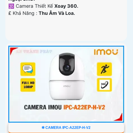
🕉️ Camera Thiết Kế
Xoay 360.
️₤ Khả Năng :
Thu Âm Và Loa.
❇ CAMERA IPC-A22EP-H-V2