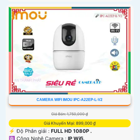
CAMERA WIFI IMOU IPC-A22EP-L-V2
Giá Bán: 1,750,000 ₫
Giá Khuyến Mại: 899,000 ₫
️⚡ Độ Phân giải :
FULL HD 1080P .
⚛️ Công Nghệ Camera :
IP Wifi.