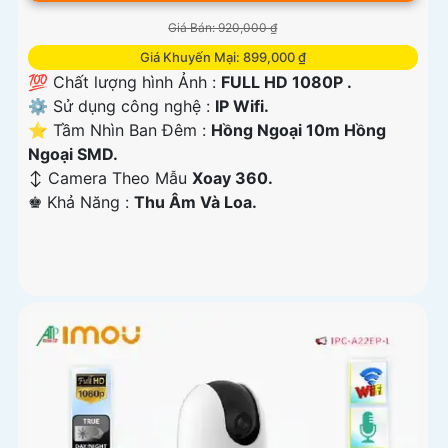
Giá Bán: 920,000 ₫
Giá Khuyến Mại: 899,000 ₫
💯 Chất lượng hình Ảnh :
FULL HD 1080P .
⚙ Sử dụng công nghệ :
IP Wifi.
⭐ Tầm Nhìn Ban Đêm :
Hồng Ngoại 10m Hồng
Ngoại SMD.
↕️ Camera Theo Mẫu
Xoay 360.
️♚ Khả Năng :
Thu Âm Và Loa.