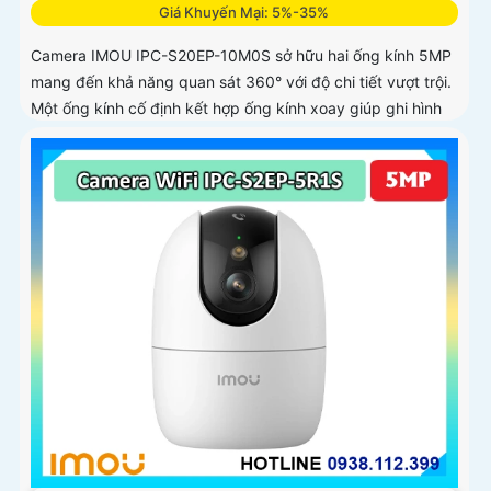
Giá Khuyến Mại: 5%-35%
Camera IMOU IPC-S20EP-10M0S sở hữu hai ống kính 5MP
mang đến khả năng quan sát 360° với độ chi tiết vượt trội.
Một ống kính cố định kết hợp ống kính xoay giúp ghi hình
toàn diện mà không bỏ sót điểm mù