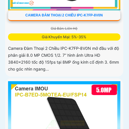
CAMERA ĐÀM THOẠI 2 CHIỀU IPC-K7FP-8V0N
Giá Bán: Liên Hệ
Giá Khuyến Mại: 5%-35%
Camera Đàm Thoại 2 Chiều IPC-K7FP-8V0N mở đầu với độ
phân giải 8.0 MP CMOS 1/2. 7” hình ảnh Ultra HD
3840×2160 tốc độ 15fps tại 8MP ống kính cố định 3. 6mm
cho góc nhìn ngang...