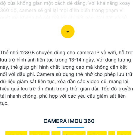
độ của không gian một cách dễ dàng. Với khả năng xoay
360 độ, camera sẽ ghi lại mọi diễn biến trong phạm vi
quét mà không bỏ sót bất kỳ chi tiết nào. Cài đặt và sử
dụng camera qua kết nối wifi cũng rất tiện lợi, bạn có thể
theo dõi từ xa thông qua ứng dụng di động một cách đơn
giản. Camera wifi 360 là sự lựa chọn hoàn hảo để bảo vệ
nhà cửa, văn phòng hoặc cửa hàng của bạn 24/7 mà
Thẻ nhớ 128GB chuyên dùng cho camera IP và wifi, hỗ trợ
không phải lo lắng về chất lượng hình ảnh. Hãy trải nghiệm
lưu trữ hình ảnh liên tục trong 13-14 ngày. Với dung lượng
công nghệ hiện đại và an ninh tối ưu với Camera wifi 360
này, thẻ giúp ghi hình chất lượng cao mà không cần kết
hình ảnh sắc nét của chúng tôi ngay hôm nay!"
nối với đầu ghi. Camera sử dụng thẻ nhớ cho phép lưu trữ
dữ liệu giám sát liên tục, xóa dần các video cũ, mang lại
hiệu quả lưu trữ ổn định trong thời gian dài. Tốc độ truyền
tải nhanh chóng, phù hợp với các yêu cầu giám sát liên
tục.
CAMERA IMOU 360
'