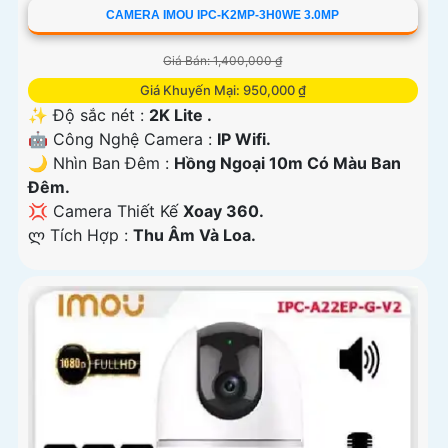
CAMERA IMOU IPC-K2MP-3H0WE 3.0MP
Giá Bán: 1,400,000 ₫
Giá Khuyến Mại: 950,000 ₫
✨ Độ sắc nét :
2K Lite .
🤖️ Công Nghệ Camera :
IP Wifi.
🌙 Nhìn Ban Đêm :
Hồng Ngoại 10m Có Màu Ban
Ðêm.
💢 Camera Thiết Kế
Xoay 360.
️ლ Tích Hợp :
Thu Âm Và Loa.