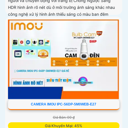
người và chuyển động với trang bị Chống Ngược Sáng
HDR hình ảnh rõ nét dù ở môi trường ánh sáng khác nhau
công nghệ xử lý hình ảnh thiếu sáng có màu ban đêm
mang lại hình ảnh sắc nét
CAMERA IMOU IPC-S6DP-5M0WEB-E27
Giá Bán: 00 ₫
Giá Khuyến Mại: 45%