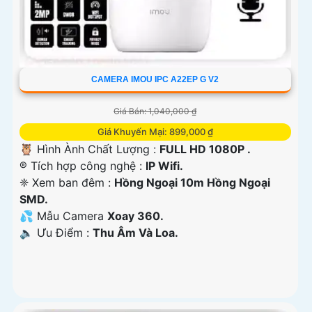
CAMERA IMOU IPC A22EP G V2
Giá Bán: 1,040,000 ₫
Giá Khuyến Mại: 899,000 ₫
🦉 Hình Ành Chất Lượng :
FULL HD 1080P .
®️ Tích hợp công nghệ :
IP Wifi.
❈ Xem ban đêm :
Hồng Ngoại 10m Hồng Ngoại
SMD.
💦 Mẫu Camera
Xoay 360.
️🔈 Ưu Điểm :
Thu Âm Và Loa.