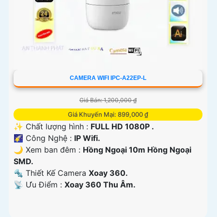
CAMERA WIFI IPC-A22EP-L
Giá Bán: 1,200,000 ₫
Giá Khuyến Mại: 899,000 ₫
✨ Chất lượng hình :
FULL HD 1080P .
🌠 Công Nghệ :
IP Wifi.
🌙 Xem ban đêm :
Hồng Ngoại 10m Hồng Ngoại
SMD.
🔩 Thiết Kế Camera
Xoay 360.
️📡 Ưu Điểm :
Xoay 360 Thu Âm.