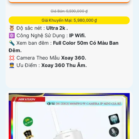
Giá Bán: 9,590,000 ₫
Giá Khuyến Mại: 5,980,000 ₫
🦉 Độ sắc nét :
Ultra 2k .
⚛️ Công Nghệ Sử Dụng :
IP Wifi.
🔦 Xem ban đêm :
Full Color 50m Có Màu Ban
Đêm.
💢 Camera Theo Mẫu
Xoay 360.
️👮 Ưu Điểm :
Xoay 360 Thu Âm.