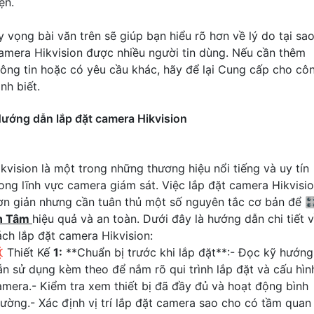
ện.
y vọng bài văn trên sẽ giúp bạn hiểu rõ hơn về lý do tại sa
amera Hikvision được nhiều người tin dùng. Nếu cần thêm
hông tin hoặc có yêu cầu khác, hãy để lại Cung cấp cho cô
ình biết.
ướng dẫn lắp đặt camera Hikvision
ikvision là một trong những thương hiệu nổi tiếng và uy tín
rong lĩnh vực camera giám sát. Việc lắp đặt camera Hikvisi
ơn giản nhưng cần tuân thủ một số nguyên tắc cơ bản để 
n Tâm
hiệu quả và an toàn. Dưới đây là hướng dẫn chi tiết 
ách lắp đặt camera Hikvision:
 Thiết Kế
1:
**Chuẩn bị trước khi lắp đặt**:- Đọc kỹ hướng
ẫn sử dụng kèm theo để nắm rõ qui trình lắp đặt và cấu hìn
amera.- Kiểm tra xem thiết bị đã đầy đủ và hoạt động bình
hường.- Xác định vị trí lắp đặt camera sao cho có tầm quan