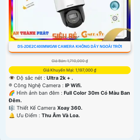
DS-2DE2C400MWG/W CAMERA KHÔNG DÂY NGOÀI TRỜI
Giá Bán: 1,710,000 ₫
Giá Khuyến Mại: 1,197,000 ₫
👁 Độ sắc nét :
Ultra 2k + .
®️ Công Nghệ Camera :
IP Wifi.
🌈 Hình ảnh ban đêm :
Full Color 30m Có Màu Ban
Ðêm.
🎼️ Thiết Kế Camera
Xoay 360.
️🔔 Ưu Điểm :
Thu Âm Và Loa.