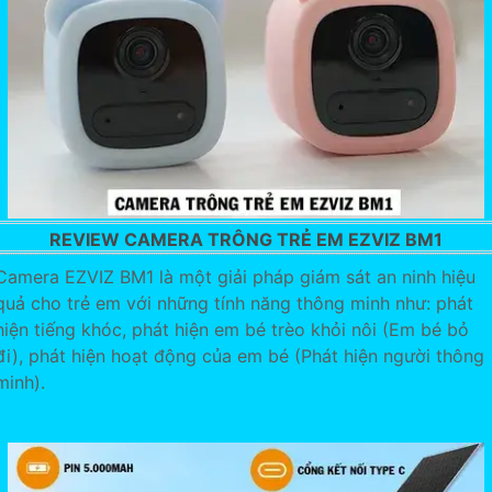
REVIEW CAMERA TRÔNG TRẺ EM EZVIZ BM1
Camera EZVIZ BM1 là một giải pháp giám sát an ninh hiệu
quả cho trẻ em với những tính năng thông minh như: phát
hiện tiếng khóc, phát hiện em bé trèo khỏi nôi (Em bé bỏ
đi), phát hiện hoạt động của em bé (Phát hiện người thông
minh).