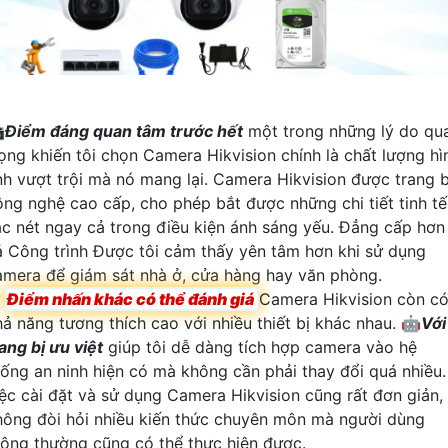

Điểm đáng quan tâm trước hết
một trong những lý do qu
rọng khiến tôi chọn Camera Hikvision chính là chất lượng hì
nh vượt trội mà nó mang lại. Camera Hikvision được trang b
ông nghệ cao cấp, cho phép bắt được những chi tiết tinh tế
ắc nét ngay cả trong điều kiện ánh sáng yếu. Đẳng cấp hơn
ả Công trình Được tôi cảm thấy yên tâm hơn khi sử dụng
amera để giám sát nhà ở, cửa hàng hay văn phòng.

Điểm nhấn khác có thể đánh giá
Camera Hikvision còn c
hả năng tương thích cao với nhiều thiết bị khác nhau. 🤖️
Với
ang bị ưu việt
giúp tôi dễ dàng tích hợp camera vào hệ
hống an ninh hiện có mà không cần phải thay đổi quá nhiều.
iệc cài đặt và sử dụng Camera Hikvision cũng rất đơn giản,
hông đòi hỏi nhiều kiến thức chuyên môn mà người dùng
hông thường cũng có thể thực hiện được.