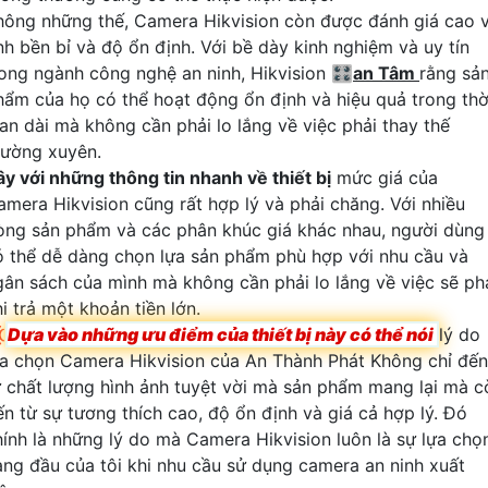
hông những thế, Camera Hikvision còn được đánh giá cao 
ính bền bỉ và độ ổn định. Với bề dày kinh nghiệm và uy tín
rong ngành công nghệ an ninh, Hikvision 🎛
an Tâm
rằng sả
hẩm của họ có thể hoạt động ổn định và hiệu quả trong thờ
ian dài mà không cần phải lo lắng về việc phải thay thế
hường xuyên.
ây với những thông tin nhanh về thiết bị
mức giá của
amera Hikvision cũng rất hợp lý và phải chăng. Với nhiều
òng sản phẩm và các phân khúc giá khác nhau, người dùng
ó thể dễ dàng chọn lựa sản phẩm phù hợp với nhu cầu và
gân sách của mình mà không cần phải lo lắng về việc sẽ ph
i trả một khoản tiền lớn.

Dựa vào những ưu điểm của thiết bị này có thể nói
lý do
ựa chọn Camera Hikvision của An Thành Phát Không chỉ đến
ừ chất lượng hình ảnh tuyệt vời mà sản phẩm mang lại mà c
ến từ sự tương thích cao, độ ổn định và giá cả hợp lý. Đó
hính là những lý do mà Camera Hikvision luôn là sự lựa chọ
àng đầu của tôi khi nhu cầu sử dụng camera an ninh xuất