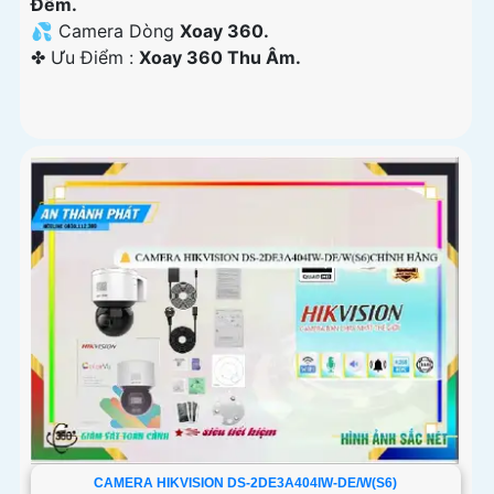
Đêm.
💦 Camera Dòng
Xoay 360.
️✤ Ưu Điểm :
Xoay 360 Thu Âm.
CAMERA HIKVISION DS-2DE3A404IW-DE/W(S6)