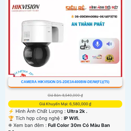
CAMERA HIKVISION DS-2DE3A400BW-DE/W(F1)(T5)
Giá Bán: 8,540,000 ₫
'
Giá Khuyến Mại: 6,580,000 ₫
️⚡ Hình Ành Chất Lượng :
Ultra 2k .
🏆 Tích hợp công nghệ :
IP Wifi.
❈ Xem ban đêm :
Full Color 30m Có Màu Ban