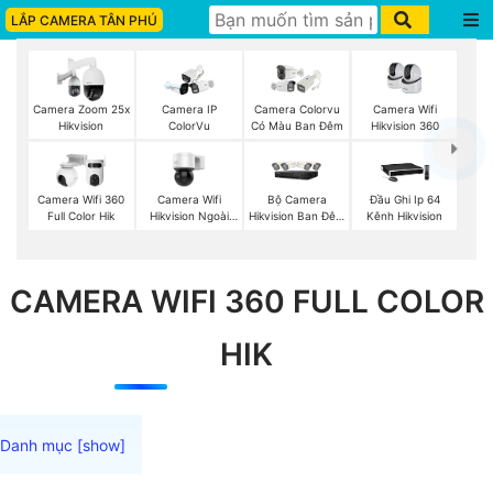
LẮP CAMERA TÂN PHÚ
Camera Wifi
Camera Zoom 25x
Camera IP
Camera Colorvu
Hikvision 360
Hikvision
ColorVu
Có Màu Ban Đêm
Camera Wifi
Bộ Camera
Camera Wifi 360
Đầu Ghi Ip 64
Hikvision Ngoài
Hikvision Ban Đêm
Full Color Hik
Kênh Hikvision
Trời 360
Có Màu
CAMERA WIFI 360 FULL COLOR
HIK