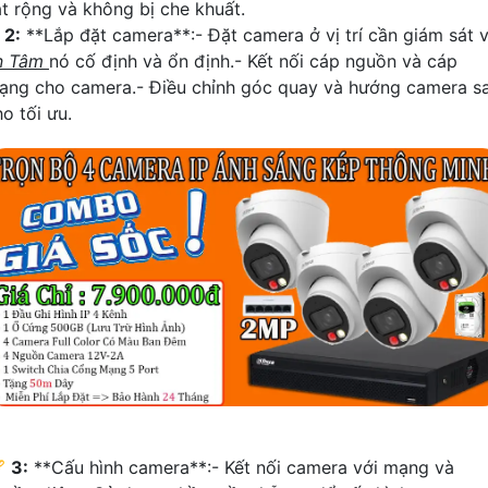
át rộng và không bị che khuất.
☫
2:
**Lắp đặt camera**:- Đặt camera ở vị trí cần giám sát 
n Tâm
nó cố định và ổn định.- Kết nối cáp nguồn và cáp
ạng cho camera.- Điều chỉnh góc quay và hướng camera s
o tối ưu.
🏆
3:
**Cấu hình camera**:- Kết nối camera với mạng và