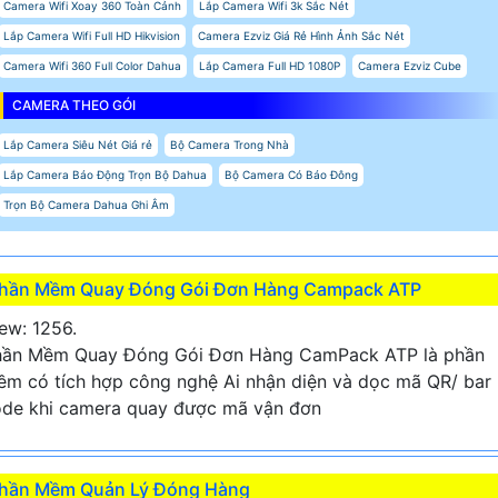
Camera Wifi Xoay 360 Toàn Cảnh
Lắp Camera Wifi 3k Sắc Nét
Lắp Camera Wifi Full HD Hikvision
Camera Ezviz Giá Rẻ Hình Ảnh Sắc Nét
Camera Wifi 360 Full Color Dahua
Lắp Camera Full HD 1080P
Camera Ezviz Cube
CAMERA THEO GÓI
Lắp Camera Siêu Nét Giá rẻ
Bộ Camera Trong Nhà
Lắp Camera Báo Động Trọn Bộ Dahua
Bộ Camera Có Báo Đông
Trọn Bộ Camera Dahua Ghi Âm
hần Mềm Quay Đóng Gói Đơn Hàng Campack ATP
ew: 1256.
hần Mềm Quay Đóng Gói Đơn Hàng CamPack ATP là phần
m có tích hợp công nghệ Ai nhận diện và dọc mã QR/ bar
de khi camera quay được mã vận đơn
hần Mềm Quản Lý Đóng Hàng