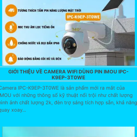
GIỚI THIỆU VỀ CAMERA WIFI DÙNG PIN IMOU IPC-
K9EP-3T0WE
Camera IPC-K9EP-3T0WE là sản phẩm mới ra mắt của
IMOU với những thông số kỹ thuật nổi trội như chất lượng
hình ảnh chất lượng 2k, đèn trợ sáng tích hợp sẵn, khả năn
quay xoay...