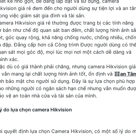
hiết kế nhỏ gọn, dễ dàng lắp đặt và sử dụng, camera
ikvision giá rẻ đem đến cho người dùng sự tiện lợi và an t
ong việc giám sát gia đình và tài sản.
amera Hikvision giá rẻ thường được trang bị các tính năng
ơ bản như chế độ quan sát ban đêm, chất lượng hình ảnh s
ét, góc quay rộng, khả năng chống nước, chống nhiễu, chố
a đập. Đẳng cấp hơn cả Công trình Được người dùng có th
uan sát mọi góc độ, mọi lúc mọi nơi một cách dễ dàng và
hính xác.
ặc dù có giá thành phải chăng, nhưng camera Hikvision giá
ẻ vẫn mang lại chất lượng hình ảnh tốt, ổn định và 🎛
an Tâ
ính bảo mật cho người sử dụng. Đây là sự lựa chọn phù hợp
ho những người có ngân sách hạn chế nhưng vẫn muốn đư
ảo vệ an toàn nhà cửa và tài sản của mình.
ý do lựa chọn camera Hikvision
hi quyết định lựa chọn Camera Hikvision, có một số lý do 