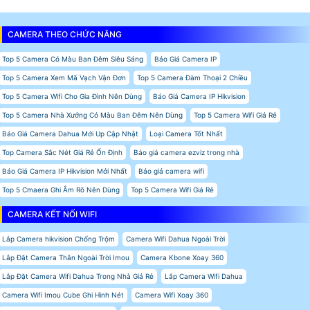
CAMERA THEO CHỨC NĂNG
Top 5 Camera Có Màu Ban Đêm Siêu Sáng
Báo Giá Camera IP
Top 5 Camera Xem Mã Vạch Vận Đơn
Top 5 Camera Đàm Thoại 2 Chiều
Top 5 Camera Wifi Cho Gia Đình Nên Dùng
Báo Giá Camera IP Hikvision
Top 5 Camera Nhà Xưởng Có Màu Ban Đêm Nên Dùng
Top 5 Camera Wifi Giá Rẻ
Báo Giá Camera Dahua Mới Up Cập Nhật
Loại Camera Tốt Nhất
Top Camera Sắc Nét Giá Rẻ Ổn Định
Báo giá camera ezviz trong nhà
Báo Giá Camera IP Hikvision Mới Nhất
Báo giá camera wifi
Top 5 Cmaera Ghi Âm Rõ Nên Dùng
Top 5 Camera Wifi Giá Rẻ
CAMERA KẾT NỐI WIFI
Lắp Camera hikvision Chống Trộm
Camera Wifi Dahua Ngoài Trời
Lắp Đặt Camera Thân Ngoài Trời Imou
Camera Kbone Xoay 360
Lắp Đặt Camera Wifi Dahua Trong Nhà Giá Rẻ
Lắp Camera Wifi Dahua
Camera Wifi Imou Cube Ghi Hình Nét
Camera Wifi Xoay 360