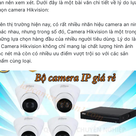
ạn nên xem xét. Dưới đây là một bài văn chi tiết về lý do lự
họn camera Hikvision:
rên thị trường hiện nay, có rất nhiều nhãn hiệu camera an ni
hác nhau, nhưng trong số đó, Camera Hikvision là một tron
hững lựa chọn hàng đầu của nhiều người tiêu dùng. Lý do là
ì Camera Hikvision không chỉ mang lại chất lượng hình ảnh
ắc nét mà còn có nhiều ưu điểm vượt trội so với các sản
hẩm cùng loại.