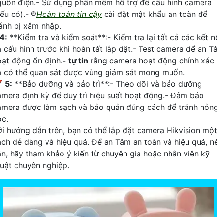
guồn điện.- Sử dụng phần mềm hỗ trợ để cấu hình camera
ếu có).- ®️
Hoàn toàn tin cậy
cài đặt mật khẩu an toàn để
ránh bị xâm nhập.
4:
**Kiểm tra và kiểm soát**:- Kiểm tra lại tất cả các kết n
à cấu hình trước khi hoàn tất lắp đặt.- Test camera để an T
oạt động ổn định.-
tự tin
rằng camera hoạt động chính xác
à có thể quan sát được vùng giám sát mong muốn.

5:
**Bảo dưỡng và bảo trì**:- Theo dõi và bảo dưỡng
amera định kỳ để duy trì hiệu suất hoạt động.- Đảm bảo
amera được làm sạch và bảo quản đúng cách để tránh hỏn
óc.
ới hướng dẫn trên, bạn có thể lắp đặt camera Hikvision một
ách dễ dàng và hiệu quả. Để an Tâm an toàn và hiệu quả, n
ần, hãy tham khảo ý kiến từ chuyên gia hoặc nhân viên kỹ
huật chuyên nghiệp.