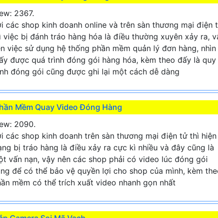
ew: 2367.
i các shop kinh doanh online và trên sàn thương mại điện 
ì việc bị đánh tráo hàng hóa là điều thường xuyên xảy ra, v
n việc sử dụng hệ thống phần mềm quản lý đơn hàng, nhìn
ấy được quá trình đóng gói hàng hóa, kèm theo đấy là quy
ình đóng gói cũng được ghi lại một cách dễ dàng
hần Mềm Quay Video Đóng Hàng
ew: 2090.
i các shop kinh doanh trên sàn thương mại điện tử thì hiện
ạng bị tráo hàng là điều xảy ra cực kì nhiều và đây cũng là
t vấn nạn, vậy nên các shop phải có video lúc đóng gói
ng để có thể bảo vệ quyền lợi cho shop của mình, kèm the
ần mềm có thể trích xuất video nhanh gọn nhất
ắp Camera Soi Mã Vạch