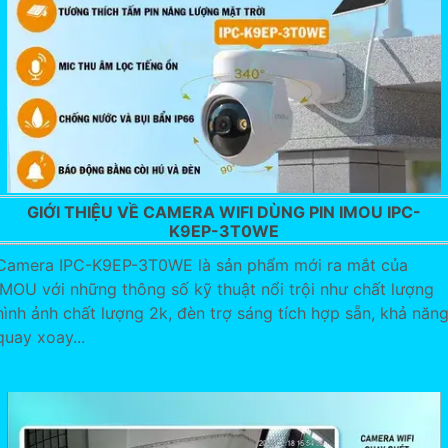
GIỚI THIỆU VỀ CAMERA WIFI DÙNG PIN IMOU IPC-
K9EP-3T0WE
Camera IPC-K9EP-3T0WE là sản phẩm mới ra mắt của
IMOU với những thông số kỹ thuật nổi trội như chất lượng
hình ảnh chất lượng 2k, đèn trợ sáng tích hợp sẵn, khả năn
quay xoay...