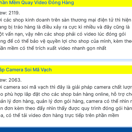
hần Mềm Quay Video Đóng Hàng
ew: 2119.
i các shop kinh doanh trên sàn thương mại điện tử thì hiện
ạng bị tráo hàng là điều xảy ra cực kì nhiều và đây cũng là
t vấn nạn, vậy nên các shop phải có video lúc đóng gói
ng để có thể bảo vệ quyền lợi cho shop của mình, kèm the
ần mềm có thể trích xuất video nhanh gọn nhất
ắp Camera Soi Mã Vạch
ew: 2063.
i camera soi mã vạch thì đây là giải pháp camera chất lượ
o phù hợp lắp đặt cho các shop bán hàng online, hỗ trợ c
ản lý đơn hàng, quản lý đơn gói hàng, camera có thể nhìn
n đơn kèm theo đấy nhìn thấy được quy trình đóng gói hà
a, có thể tải video đơn hàng trực tiếp trên phần mềm