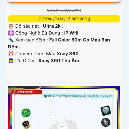
Giá Bán: 9,590,000 ₫
Giá Khuyến Mại: 5,980,000 ₫
🦉 Độ sắc nét :
Ultra 2k .
⚛️ Công Nghệ Sử Dụng :
IP Wifi.
🔦 Xem ban đêm :
Full Color 50m Có Màu Ban
Đêm.
💢 Camera Theo Mẫu
Xoay 360.
️👮 Ưu Điểm :
Xoay 360 Thu Âm.