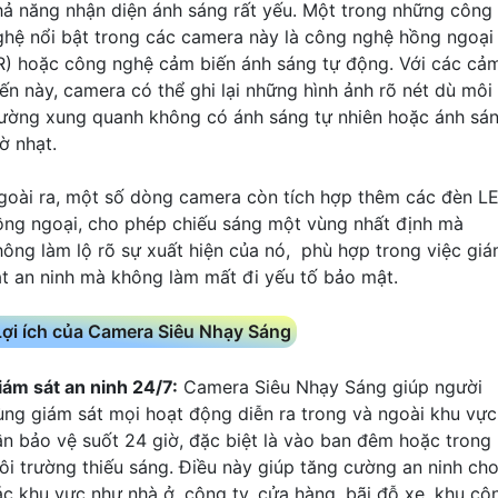
hả năng nhận diện ánh sáng rất yếu. Một trong những công
ghệ nổi bật trong các camera này là công nghệ hồng ngoại
IR) hoặc công nghệ cảm biến ánh sáng tự động. Với các cả
iến này, camera có thể ghi lại những hình ảnh rõ nét dù môi
rường xung quanh không có ánh sáng tự nhiên hoặc ánh sá
ờ nhạt.
goài ra, một số dòng camera còn tích hợp thêm các đèn L
ồng ngoại, cho phép chiếu sáng một vùng nhất định mà
hông làm lộ rõ sự xuất hiện của nó, phù hợp trong việc gi
át an ninh mà không làm mất đi yếu tố bảo mật.
Lợi ích của Camera Siêu Nhạy Sáng
iám sát an ninh 24/7:
Camera Siêu Nhạy Sáng giúp người
ùng giám sát mọi hoạt động diễn ra trong và ngoài khu vực
ần bảo vệ suốt 24 giờ, đặc biệt là vào ban đêm hoặc trong
ôi trường thiếu sáng. Điều này giúp tăng cường an ninh ch
ác khu vực như nhà ở, công ty, cửa hàng, bãi đỗ xe, khu cô