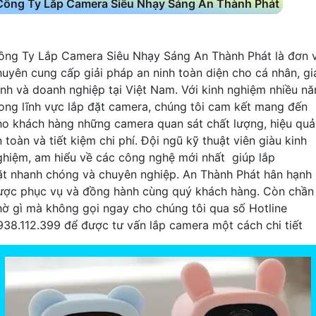
Công Ty Lắp Camera Siêu Nhạy Sáng An Thành Phát
ông Ty Lắp Camera Siêu Nhạy Sáng An Thành Phát là đơn v
huyên cung cấp giải pháp an ninh toàn diện cho cá nhân, gi
ình và doanh nghiệp tại Việt Nam. Với kinh nghiệm nhiều n
rong lĩnh vực lắp đặt camera, chúng tôi cam kết mang đến
ho khách hàng những camera quan sát chất lượng, hiệu quả
 toàn và tiết kiệm chi phí. Đội ngũ kỹ thuật viên giàu kinh
ghiệm, am hiểu về các công nghệ mới nhất giúp lắp
ặt nhanh chóng và chuyên nghiệp. An Thành Phát hân hạnh
ược phục vụ và đồng hành cùng quý khách hàng. Còn chần
hờ gì mà không gọi ngay cho chúng tôi qua số Hotline
938.112.399 để được tư vấn lắp camera một cách chi tiết