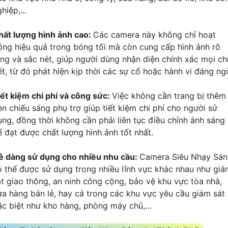
hiệp,...
hất lượng hình ảnh cao:
Các camera này không chỉ hoạt
ộng hiệu quả trong bóng tối mà còn cung cấp hình ảnh rõ
àng và sắc nét, giúp người dùng nhận diện chính xác mọi ch
iết, từ đó phát hiện kịp thời các sự cố hoặc hành vi đáng ng
iết kiệm chi phí và công sức:
Việc không cần trang bị thêm
èn chiếu sáng phụ trợ giúp tiết kiệm chi phí cho người sử
ụng, đồng thời không cần phải liên tục điều chỉnh ánh sáng
ể đạt được chất lượng hình ảnh tốt nhất.
ễ dàng sử dụng cho nhiều nhu cầu:
Camera Siêu Nhạy Sá
ó thể được sử dụng trong nhiều lĩnh vực khác nhau như gi
át giao thông, an ninh công cộng, bảo vệ khu vực tòa nhà,
ửa hàng bán lẻ, hay cả trong các khu vực yêu cầu giám sát
ặc biệt như kho hàng, phòng máy chủ,…