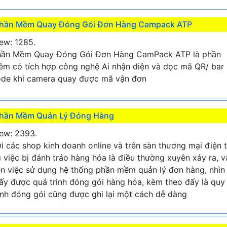
hần Mềm Quay Đóng Gói Đơn Hàng Campack ATP
ew: 1285.
hần Mềm Quay Đóng Gói Đơn Hàng CamPack ATP là phần
m có tích hợp công nghệ Ai nhận diện và dọc mã QR/ bar
de khi camera quay được mã vận đơn
hần Mềm Quản Lý Đóng Hàng
ew: 2393.
i các shop kinh doanh online và trên sàn thương mại điện 
ì việc bị đánh tráo hàng hóa là điều thường xuyên xảy ra, v
n việc sử dụng hệ thống phần mềm quản lý đơn hàng, nhìn
ấy được quá trình đóng gói hàng hóa, kèm theo đấy là quy
ình đóng gói cũng được ghi lại một cách dễ dàng