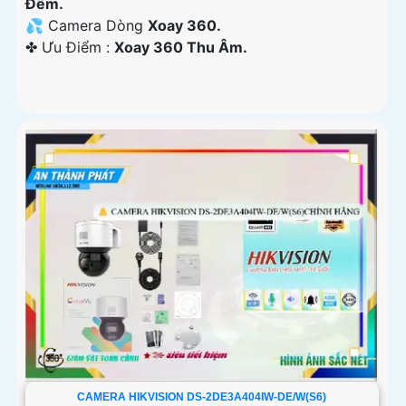
Đêm.
💦 Camera Dòng
Xoay 360.
️✤ Ưu Điểm :
Xoay 360 Thu Âm.
CAMERA HIKVISION DS-2DE3A404IW-DE/W(S6)