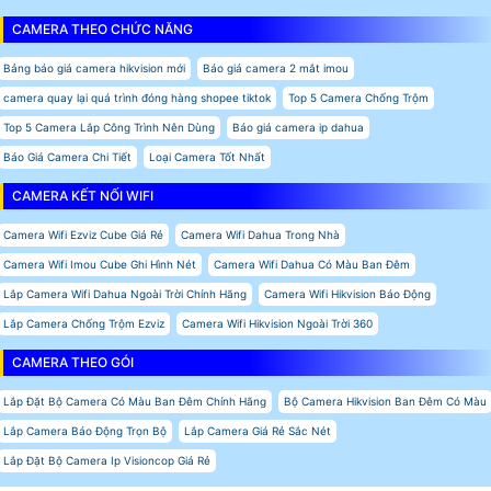
CAMERA THEO CHỨC NĂNG
Bảng báo giá camera hikvision mới
Báo giá camera 2 mắt imou
camera quay lại quá trình đóng hàng shopee tiktok
Top 5 Camera Chống Trộm
Top 5 Camera Lắp Công Trình Nên Dùng
Báo giá camera ip dahua
Báo Giá Camera Chi Tiết
Loại Camera Tốt Nhất
CAMERA KẾT NỐI WIFI
Camera Wifi Ezviz Cube Giá Rẻ
Camera Wifi Dahua Trong Nhà
Camera Wifi Imou Cube Ghi Hình Nét
Camera Wifi Dahua Có Màu Ban Đêm
Lắp Camera Wifi Dahua Ngoài Trời Chính Hãng
Camera Wifi Hikvision Báo Động
Lắp Camera Chống Trộm Ezviz
Camera Wifi Hikvision Ngoài Trời 360
CAMERA THEO GÓI
Lắp Đặt Bộ Camera Có Màu Ban Đêm Chính Hãng
Bộ Camera Hikvision Ban Đêm Có Màu
Lắp Camera Báo Động Trọn Bộ
Lắp Camera Giá Rẻ Sắc Nét
Lắp Đặt Bộ Camera Ip Visioncop Giá Rẻ