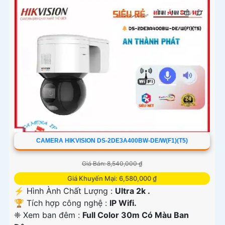
'
CAMERA HIKVISION DS-2DE3A400BW-DE/W(F1)(T5)
Giá Bán: 8,540,000 ₫
Giá Khuyến Mại: 6,580,000 ₫
️⚡ Hình Ành Chất Lượng :
Ultra 2k .
🏆 Tích hợp công nghệ :
IP Wifi.
❈ Xem ban đêm :
Full Color 30m Có Màu Ban