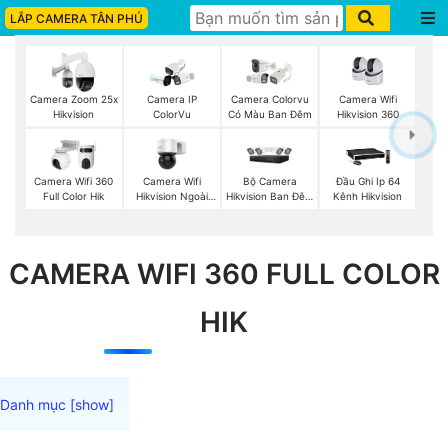
LẮP CAMERA TÂN PHÚ
Camera Wifi
Camera Zoom 25x
Camera IP
Camera Colorvu
Hikvision 360
Hikvision
ColorVu
Có Màu Ban Đêm
Camera Wifi
Bộ Camera
Camera Wifi 360
Đầu Ghi Ip 64
Hikvision Ngoài
Hikvision Ban Đêm
Full Color Hik
Kênh Hikvision
Trời 360
Có Màu
CAMERA WIFI 360 FULL COLOR
HIK