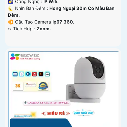
🌠 Công Nghệ :
IP Wifi.
🌜 Nhìn Ban Đêm :
Hồng Ngoại 30m Có Màu Ban
Ðêm.
♊ Cấu Tạo Camera
Ip67 360.
️↭ Tích Hợp :
Zoom.