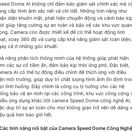
peed Dome AI không chỉ đảm bảo giám sát chính xác mà c
ung cấp hình ảnh sắc nét và chi tiết. Những tính năng như
hận diện khuôn mặt, phát hiện chuyển động và cảnh báo kị
hời giúp tăng cường sự an toàn và bảo vệ các khu vực quan
rọng. Camera còn được thiết kế để có thể hoạt động linh
oạt, xoay 360 độ và cung cấp khả năng giám sát toàn diện,
gay cả ở những góc khuất.
hả năng phân tích thông minh của hệ thống giúp phát hiện
ớm các sự cố tiềm ẩn, đảm bảo kịp thời ứng phó. Đặc biệt,
amera AI có thể tự động điều chỉnh để thích ứng với điều
iện môi trường, giúp duy trì chất lượng hình ảnh ổn định tro
ọi tình huống. Đây chính là công cụ lý tưởng cho các hệ
hống bảo vệ an ninh tại các công trình, khu vực công cộng 
hiều ứng dụng khác.Với camera Speed Dome công nghệ AI,
iệc duy trì sự an toàn cho mọi không gian trở nên dễ dàng 
iệu quả hơn bao giờ hết.
Các tính năng nổi bật của Camera Speed Dome Công Ngh