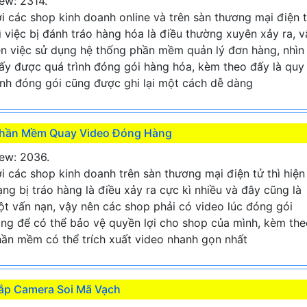
ew: 2314.
i các shop kinh doanh online và trên sàn thương mại điện 
ì việc bị đánh tráo hàng hóa là điều thường xuyên xảy ra, v
n việc sử dụng hệ thống phần mềm quản lý đơn hàng, nhìn
ấy được quá trình đóng gói hàng hóa, kèm theo đấy là quy
ình đóng gói cũng được ghi lại một cách dễ dàng
hần Mềm Quay Video Đóng Hàng
ew: 2036.
i các shop kinh doanh trên sàn thương mại điện tử thì hiện
ạng bị tráo hàng là điều xảy ra cực kì nhiều và đây cũng là
t vấn nạn, vậy nên các shop phải có video lúc đóng gói
ng để có thể bảo vệ quyền lợi cho shop của mình, kèm the
ần mềm có thể trích xuất video nhanh gọn nhất
ắp Camera Soi Mã Vạch