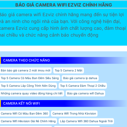
BÁO GIÁ CAMERA WIFI EZVIZ CHÍNH HÃNG
Báo giá camera wifi Ezviz chính hãng mang đến sự tiện lợi
và an ninh cho ngôi nhà của bạn. Với công nghệ hiện đại,
camera Ezviz cung cấp hình ảnh chất lượng cao, đàm thoại
hai chiều và chức năng cảnh báo chuyển động
CAMERA THEO CHỨC NĂNG
Bản báo giá camera 2 mắt imou mới
Top 5 Camera 2 Mắt
Top 5 Camera Có Màu Ban Đêm Siêu Sáng
Báo giá camera ip dahua
Top 5 Camera Lắp Công Trình Nên Dùng
Top 5 Camera Đàm Thoại 2 Chiều
Những camera quay video đóng hàng chi tiết
Báo gia camera wifi Dahua
CAMERA KẾT NỐI WIFI
Camera Wifi Có Màu Ban Đêm 360
Camera Wifi Trong Nhà Kbvision
Camera Wifi Hikvision Giá Rẻ Chính Hãng
Lắp Camera Wifi 360 Dahua Ngoài Trời