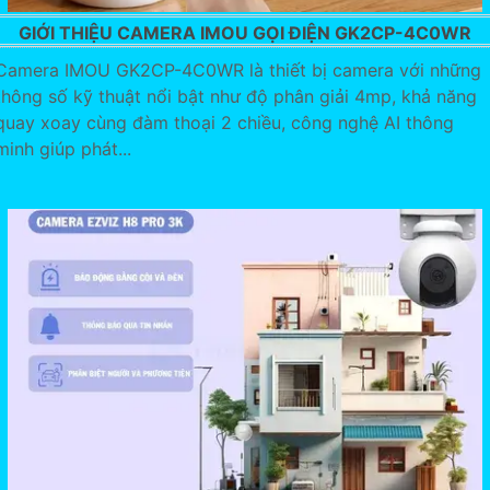
GIỚI THIỆU CAMERA IMOU GỌI ĐIỆN GK2CP-4C0WR
Camera IMOU GK2CP-4C0WR là thiết bị camera với những
thông số kỹ thuật nổi bật như độ phân giải 4mp, khả năng
quay xoay cùng đàm thoại 2 chiều, công nghệ AI thông
minh giúp phát...