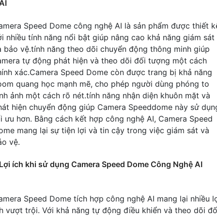
AI
amera Speed Dome công nghệ AI là sản phẩm được thiết k
ới nhiều tính năng nổi bật giúp nâng cao khả năng giám sát
à bảo vệ.tính năng theo dõi chuyển động thông minh giúp
amera tự động phát hiện và theo dõi đối tượng một cách
hính xác.Camera Speed Dome còn được trang bị khả năng
oom quang học mạnh mẽ, cho phép người dùng phóng to
ình ảnh một cách rõ nét.tính năng nhận diện khuôn mặt và
hát hiện chuyển động giúp Camera Speeddome này sử dụn
ối ưu hơn. Bằng cách kết hợp công nghệ AI, Camera Speed
ome mang lại sự tiện lợi và tin cậy trong việc giám sát và
ảo vệ.
Lợi ích khi sử dụng Camera Speed Dome Công Nghệ AI
amera Speed Dome tích hợp công nghệ AI mang lại nhiều lợ
ch vượt trội. Với khả năng tự động điều khiển và theo dõi đố