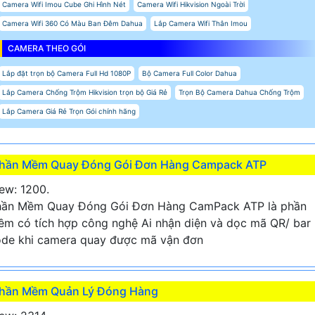
Camera Wifi Imou Cube Ghi Hình Nét
Camera Wifi Hikvision Ngoài Trời
Camera Wifi 360 Có Màu Ban Đêm Dahua
Lắp Camera Wifi Thân Imou
CAMERA THEO GÓI
Lắp đặt trọn bộ Camera Full Hd 1080P
Bộ Camera Full Color Dahua
Lắp Camera Chống Trộm Hikvision trọn bộ Giá Rẻ
Trọn Bộ Camera Dahua Chống Trộm
Lắp Camera Giá Rẻ Trọn Gói chính hãng
hần Mềm Quay Đóng Gói Đơn Hàng Campack ATP
ew: 1200.
hần Mềm Quay Đóng Gói Đơn Hàng CamPack ATP là phần
m có tích hợp công nghệ Ai nhận diện và dọc mã QR/ bar
de khi camera quay được mã vận đơn
hần Mềm Quản Lý Đóng Hàng