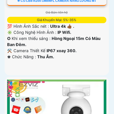
✲ CS-CB8-R200-1M8WFL CAMERA NĂNG LƯƠNG MT
Giá Bán: liên hệ
Giá Khuyến Mại: 5%-35%
💯 Hình Ảnh Sắc nét :
Ultra 4k 👍🏾 .
✳️ Công Nghệ Hình Ảnh :
IP Wifi.
✪ Khi xem thiếu sáng :
Hồng Ngoại 15m Có Màu
Ban Ðêm.
⚒ Camera Thiết Kế
IP67 xoay 360.
️♚ Chức Năng :
Thu Âm.