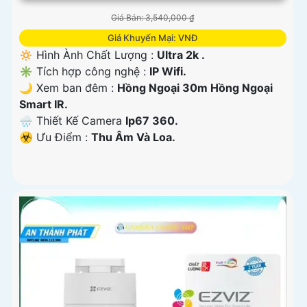
Giá Bán: 3,540,000 ₫
Giá Khuyến Mại: VNĐ
🔅 Hình Ành Chất Lượng :
Ultra 2k .
✳️ Tích hợp công nghệ :
IP Wifi.
🌙 Xem ban đêm :
Hồng Ngoại 30m Hồng Ngoại
Smart IR.
🌧️ Thiết Kế Camera
Ip67 360.
️☣️ Ưu Điểm :
Thu Âm Và Loa.