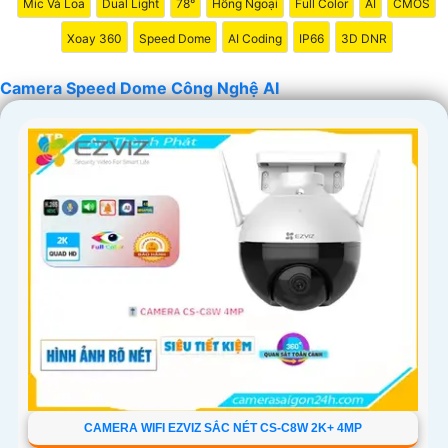
'
Mic Và Loa
Dual Light
78°
Hồng Ngoại
Full Color
AI
CMOS
Xoay 360
Speed Dome
AI Coding
IP66
3D DNR
Camera Speed Dome Công Nghệ AI
CAMERA WIFI EZVIZ SẮC NÉT CS-C8W 2K+ 4MP