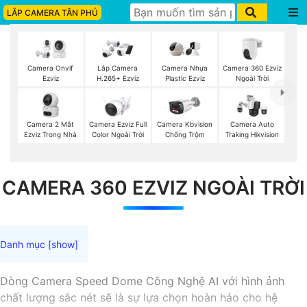
LẮP CAMERA TÂN PHÚ
Camera 360 Ezviz
Camera Onvif
Lắp Camera
Camera Nhựa
Ngoài Trời
Ezviz
H.265+ Ezviz
Plastic Ezviz
Camera 2 Mắt
Camera Ezviz Full
Camera Kbvision
Camera Auto
Ezviz Trong Nhà
Color Ngoài Trời
Chống Trộm
Traking Hikvision
CAMERA 360 EZVIZ NGOÀI TRỜI
Dòng Camera Speed Dome Công Nghệ AI với hình ảnh
chất lượng sắc nét sẽ là sự lựa chọn hoàn hảo cho hệ