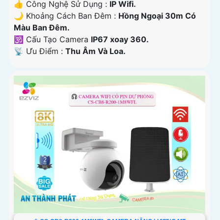
👍 Công Nghệ Sử Dụng :
IP Wifi.
🌙 Khoảng Cách Ban Đêm :
Hồng Ngoại 30m Có
Màu Ban Ðêm.
🕉️ Cấu Tạo Camera
IP67 xoay 360.
️📡 Ưu Điểm :
Thu Âm Và Loa.