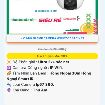
✓ CS-H8 3K 5MP CAMERA WIFI EZVIZ SẮC NÉT
Giá Bán: 3,290,000 ₫
Giá Khuyến Mại: 30%
🔆 Độ Phân giải :
Ultra 2k+ sắc nét .
⚛️ Camera Công nghệ :
IP Wifi.
🌈 Tầm Nhìn Ban Đêm :
Hồng Ngoại 30m Hồng
Ngoại Smart IR.
🔩 Loại Camera
Ip67 360.
️🔮 Khả Năng :
Thu Âm.