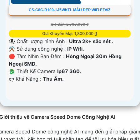
CS-C8C-R100-1J5WKFL MẪU ĐẸP WIFI EZVIZ
Giá Bán: 2,000,000 ₫
Giá Khuyến Mại: 1,800,000 ₫
👁️‍🗨 Chất lượng hình Ảnh :
Ultra 2k+ sắc nét .
⚒ Sử dụng công nghệ :
IP Wifi.
🔴 Tầm Nhìn Ban Đêm :
Hồng Ngoại 30m Hồng
Ngoại SMD.
🐉️ Thiết Kế Camera
Ip67 360.
️ლ Khả Năng :
Thu Âm.
Giới thiệu về Camera Speed Dome Công Nghệ AI
amera Speed Dome công nghệ AI mang đến giải pháp giá
t vượt trội, kết hợp trí tuệ nhân tạo để tối ưu hóa hiệu suất