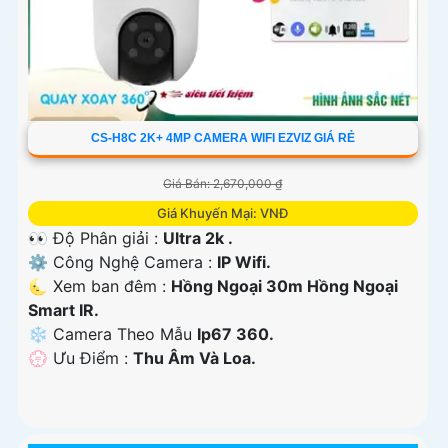
CS-H8C 2K+ 4MP CAMERA WIFI EZVIZ GIÁ RẺ
Giá Bán: 2,670,000 ₫
Giá Khuyến Mại: VNĐ
👀 Độ Phân giải :
Ultra 2k .
⚙ Công Nghệ Camera :
IP Wifi.
🌜 Xem ban đêm :
Hồng Ngoại 30m Hồng Ngoại
Smart IR.
❄ Camera Theo Mẫu
Ip67 360.
️💮 Ưu Điểm :
Thu Âm Và Loa.