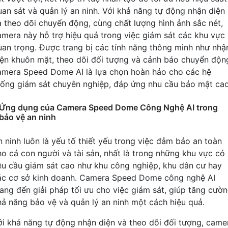
uan sát và quản lý an ninh. Với khả năng tự động nhận diện
à theo dõi chuyển động, cùng chất lượng hình ảnh sắc nét,
amera này hỗ trợ hiệu quả trong việc giám sát các khu vực
uan trọng. Được trang bị các tính năng thông minh như nhậ
iện khuôn mặt, theo dõi đối tượng và cảnh báo chuyển độn
amera Speed Dome AI là lựa chọn hoàn hảo cho các hệ
hống giám sát chuyên nghiệp, đáp ứng nhu cầu bảo mật cao
Ứng dụng của Camera Speed Dome Công Nghệ AI trong
bảo vệ an ninh
n ninh luôn là yếu tố thiết yếu trong việc đảm bảo an toàn
ho cả con người và tài sản, nhất là trong những khu vực có
êu cầu giám sát cao như khu công nghiệp, khu dân cư hay
ác cơ sở kinh doanh. Camera Speed Dome công nghệ AI
ang đến giải pháp tối ưu cho việc giám sát, giúp tăng cườ
hả năng bảo vệ và quản lý an ninh một cách hiệu quả.
ới khả năng tự động nhận diện và theo dõi đối tượng, came