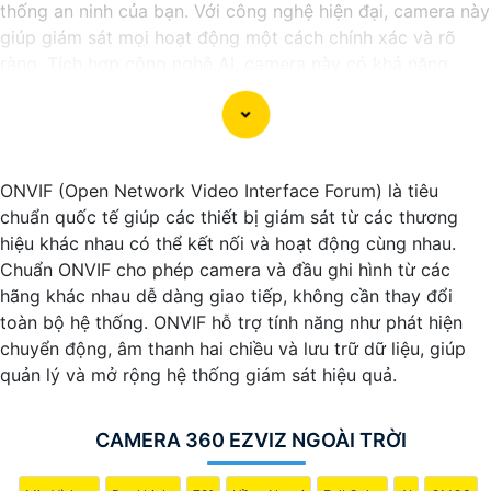
thống an ninh của bạn. Với công nghệ hiện đại, camera này
giúp giám sát mọi hoạt động một cách chính xác và rõ
ràng. Tích hợp công nghệ AI, camera này có khả năng
nhận diện và phân biệt đối tượng, giúp tăng cường hiệu
quả giám sát và bảo vệ.
Hãy chọn Camera Speed Dome Công Nghệ AI để
nâng
cao an toàn
an toàn cho gia đình, doanh nghiệp của bạn
ONVIF (Open Network Video Interface Forum) là tiêu
và hãy đầu tư vào một giải pháp an ninh đáng tin cậy.
chuẩn quốc tế giúp các thiết bị giám sát từ các thương
hiệu khác nhau có thể kết nối và hoạt động cùng nhau.
Chuẩn ONVIF cho phép camera và đầu ghi hình từ các
hãng khác nhau dễ dàng giao tiếp, không cần thay đổi
toàn bộ hệ thống. ONVIF hỗ trợ tính năng như phát hiện
chuyển động, âm thanh hai chiều và lưu trữ dữ liệu, giúp
quản lý và mở rộng hệ thống giám sát hiệu quả.
CAMERA 360 EZVIZ NGOÀI TRỜI