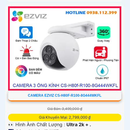
CAMERA EZVIZ CS-H80F-R100-8G444WKFL
Giá Bán: 3,499,000 ₫
Giá Khuyến Mại: 2,799,000 ₫
👀 Hình Ành Chất Lượng :
Ultra 2k + .