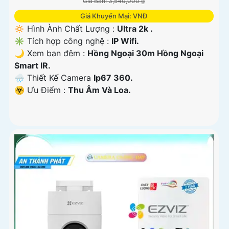
Giá Bán: 3,540,000 ₫
Giá Khuyến Mại: VNĐ
🔅 Hình Ành Chất Lượng :
Ultra 2k .
✳️ Tích hợp công nghệ :
IP Wifi.
🌙 Xem ban đêm :
Hồng Ngoại 30m Hồng Ngoại
Smart IR.
🌧️ Thiết Kế Camera
Ip67 360.
️☣️ Ưu Điểm :
Thu Âm Và Loa.