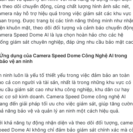
à theo dõi chuyển động, cùng chất lượng hình ảnh sắc nét,
amera này hỗ trợ hiệu quả trong việc giám sát các khu vực
uan trọng. Được trang bị các tính năng thông minh như nhậ
iện khuôn mặt, theo dõi đối tượng và cảnh báo chuyển độn
amera Speed Dome AI là lựa chọn hoàn hảo cho các hệ
hống giám sát chuyên nghiệp, đáp ứng nhu cầu bảo mật cao
Ứng dụng của Camera Speed Dome Công Nghệ AI trong
bảo vệ an ninh
n ninh luôn là yếu tố thiết yếu trong việc đảm bảo an toàn
ho cả con người và tài sản, nhất là trong những khu vực có
êu cầu giám sát cao như khu công nghiệp, khu dân cư hay
ác cơ sở kinh doanh. Camera Speed Dome công nghệ AI
ang đến giải pháp tối ưu cho việc giám sát, giúp tăng cườ
hả năng bảo vệ và quản lý an ninh một cách hiệu quả.
ới khả năng tự động nhận diện và theo dõi đối tượng, came
peed Dome AI không chỉ đảm bảo giám sát chính xác mà c