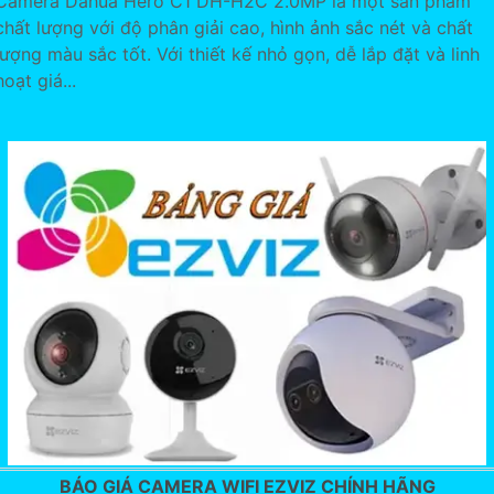
Camera Dahua Hero C1 DH-H2C 2.0MP là một sản phẩm
chất lượng với độ phân giải cao, hình ảnh sắc nét và chất
lượng màu sắc tốt. Với thiết kế nhỏ gọn, dễ lắp đặt và linh
hoạt giá...
BÁO GIÁ CAMERA WIFI EZVIZ CHÍNH HÃNG