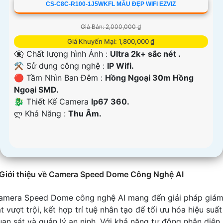
CS-C8C-R100-1J5WKFL MẪU ĐẸP WIFI EZVIZ
Giá Bán: 2,000,000 ₫
Giá Khuyến Mại: 1,800,000 ₫
👁️‍🗨 Chất lượng hình Ảnh :
Ultra 2k+ sắc nét .
⚒ Sử dụng công nghệ :
IP Wifi.
🔴 Tầm Nhìn Ban Đêm :
Hồng Ngoại 30m Hồng
Ngoại SMD.
🐉️ Thiết Kế Camera
Ip67 360.
️ლ Khả Năng :
Thu Âm.
Giới thiệu về Camera Speed Dome Công Nghệ AI
amera Speed Dome công nghệ AI mang đến giải pháp giá
t vượt trội, kết hợp trí tuệ nhân tạo để tối ưu hóa hiệu suất
uan sát và quản lý an ninh. Với khả năng tự động nhận diện