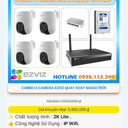
COMBO 4 CAMERA EZVIZ QUAY XOAY NGOÀI TRỜI
Giá Bán: 7,000,000 ₫
Giá Khuyến Mại: 5,900,000 ₫
✨ Chất lượng hình :
2K Lite .
👍 Công Nghệ Sử Dụng :
IP Wifi.