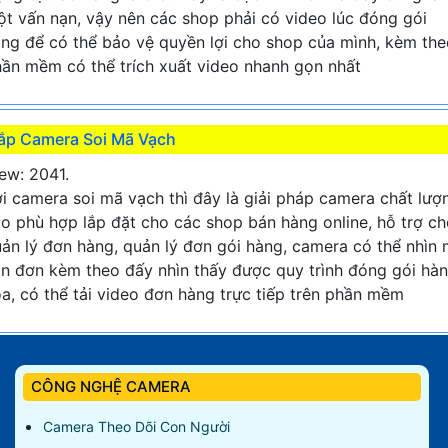
t vấn nạn, vậy nên các shop phải có video lúc đóng gói
ng để có thể bảo vệ quyền lợi cho shop của mình, kèm the
ần mềm có thể trích xuất video nhanh gọn nhất
ắp Camera Soi Mã Vạch
ew: 2041.
i camera soi mã vạch thì đây là giải pháp camera chất lượ
o phù hợp lắp đặt cho các shop bán hàng online, hỗ trợ c
ản lý đơn hàng, quản lý đơn gói hàng, camera có thể nhìn
n đơn kèm theo đấy nhìn thấy được quy trình đóng gói hà
a, có thể tải video đơn hàng trực tiếp trên phần mềm
CÔNG NGHỆ CAMERA
Camera Theo Dõi Con Người