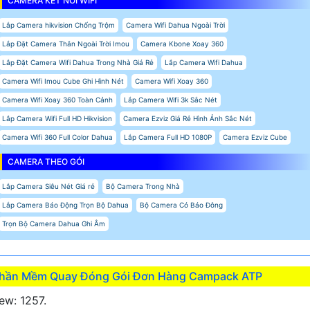
CAMERA KẾT NỐI WIFI
Lắp Camera hikvision Chống Trộm
Camera Wifi Dahua Ngoài Trời
Lắp Đặt Camera Thân Ngoài Trời Imou
Camera Kbone Xoay 360
Lắp Đặt Camera Wifi Dahua Trong Nhà Giá Rẻ
Lắp Camera Wifi Dahua
Camera Wifi Imou Cube Ghi Hình Nét
Camera Wifi Xoay 360
Camera Wifi Xoay 360 Toàn Cảnh
Lắp Camera Wifi 3k Sắc Nét
Lắp Camera Wifi Full HD Hikvision
Camera Ezviz Giá Rẻ Hình Ảnh Sắc Nét
Camera Wifi 360 Full Color Dahua
Lắp Camera Full HD 1080P
Camera Ezviz Cube
CAMERA THEO GÓI
Lắp Camera Siêu Nét Giá rẻ
Bộ Camera Trong Nhà
Lắp Camera Báo Động Trọn Bộ Dahua
Bộ Camera Có Báo Đông
Trọn Bộ Camera Dahua Ghi Âm
hần Mềm Quay Đóng Gói Đơn Hàng Campack ATP
ew: 1257.