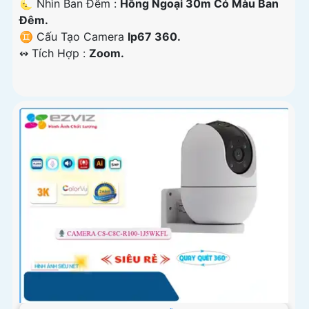
🌜 Nhìn Ban Đêm :
Hồng Ngoại 30m Có Màu Ban
Ðêm.
♊ Cấu Tạo Camera
Ip67 360.
️↭ Tích Hợp :
Zoom.