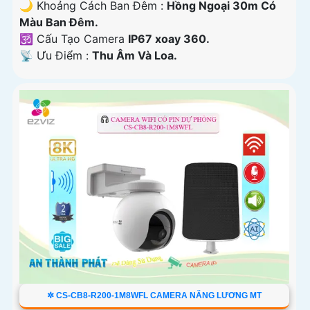
🌙 Khoảng Cách Ban Đêm :
Hồng Ngoại 30m Có
Màu Ban Ðêm.
🕉️ Cấu Tạo Camera
IP67 xoay 360.
️📡 Ưu Điểm :
Thu Âm Và Loa.
✲ CS-CB8-R200-1M8WFL CAMERA NĂNG LƯƠNG MT