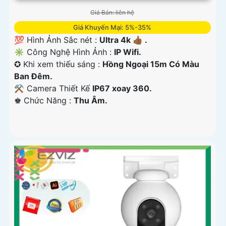
Giá Bán: liên hệ
Giá Khuyến Mại: 5%-35%
💯 Hình Ảnh Sắc nét :
Ultra 4k 👍🏾 .
✳️ Công Nghệ Hình Ảnh :
IP Wifi.
✪ Khi xem thiếu sáng :
Hồng Ngoại 15m Có Màu
Ban Ðêm.
⚒ Camera Thiết Kế
IP67 xoay 360.
️♚ Chức Năng :
Thu Âm.