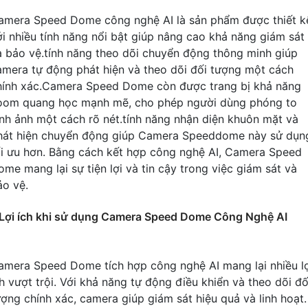
amera Speed Dome công nghệ AI là sản phẩm được thiết k
ới nhiều tính năng nổi bật giúp nâng cao khả năng giám sát
à bảo vệ.tính năng theo dõi chuyển động thông minh giúp
amera tự động phát hiện và theo dõi đối tượng một cách
hính xác.Camera Speed Dome còn được trang bị khả năng
oom quang học mạnh mẽ, cho phép người dùng phóng to
ình ảnh một cách rõ nét.tính năng nhận diện khuôn mặt và
hát hiện chuyển động giúp Camera Speeddome này sử dụn
ối ưu hơn. Bằng cách kết hợp công nghệ AI, Camera Speed
ome mang lại sự tiện lợi và tin cậy trong việc giám sát và
ảo vệ.
Lợi ích khi sử dụng Camera Speed Dome Công Nghệ AI
amera Speed Dome tích hợp công nghệ AI mang lại nhiều lợ
ch vượt trội. Với khả năng tự động điều khiển và theo dõi đố
ượng chính xác, camera giúp giám sát hiệu quả và linh hoạt.