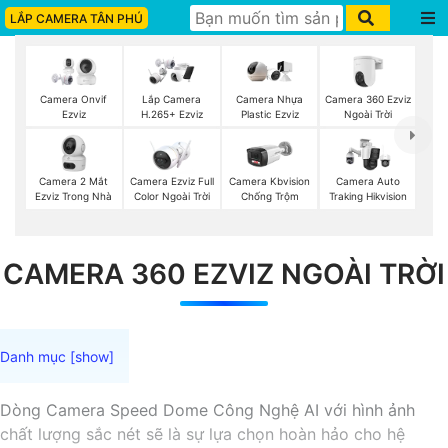
LẮP CAMERA TÂN PHÚ
Camera 360 Ezviz
Camera Onvif
Lắp Camera
Camera Nhựa
Ngoài Trời
Ezviz
H.265+ Ezviz
Plastic Ezviz
Camera 2 Mắt
Camera Ezviz Full
Camera Kbvision
Camera Auto
Ezviz Trong Nhà
Color Ngoài Trời
Chống Trộm
Traking Hikvision
CAMERA 360 EZVIZ NGOÀI TRỜI
Dòng Camera Speed Dome Công Nghệ AI với hình ảnh
chất lượng sắc nét sẽ là sự lựa chọn hoàn hảo cho hệ