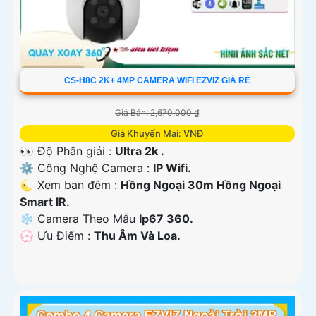
CS-H8C 2K+ 4MP CAMERA WIFI EZVIZ GIÁ RẺ
Giá Bán: 2,670,000 ₫
Giá Khuyến Mại: VNĐ
👀 Độ Phân giải :
Ultra 2k .
⚙ Công Nghệ Camera :
IP Wifi.
🌜 Xem ban đêm :
Hồng Ngoại 30m Hồng Ngoại
Smart IR.
❄ Camera Theo Mẫu
Ip67 360.
️💮 Ưu Điểm :
Thu Âm Và Loa.