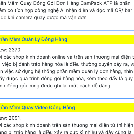
hần Mềm Quay Đóng Gói Đơn Hàng CamPack ATP là phần
m có tích hợp công nghệ Ai nhận diện và dọc mã QR/ bar
de khi camera quay được mã vận đơn
hần Mềm Quản Lý Đóng Hàng
ew: 2370.
i các shop kinh doanh online và trên sàn thương mại điện 
ì việc bị đánh tráo hàng hóa là điều thường xuyên xảy ra, v
n việc sử dụng hệ thống phần mềm quản lý đơn hàng, nhìn
ấy được quá trình đóng gói hàng hóa, kèm theo đấy là quy
ình đóng gói cũng được ghi lại một cách dễ dàng
hần Mềm Quay Video Đóng Hàng
ew: 2091.
i các shop kinh doanh trên sàn thương mại điện tử thì hiện
ạng bị tráo hàng là điều xảy ra cực kì nhiều và đây cũng là