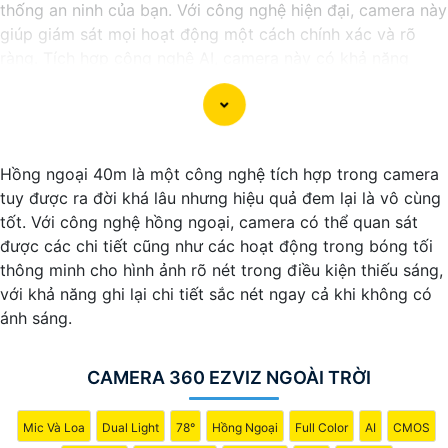
thống an ninh của bạn. Với công nghệ hiện đại, camera này
giúp giám sát mọi hoạt động một cách chính xác và rõ
ràng. Tích hợp công nghệ AI, camera này có khả năng
nhận diện và phân biệt đối tượng, giúp tăng cường hiệu
quả giám sát và bảo vệ.
Hãy chọn Camera Speed Dome Công Nghệ AI để
nâng
cao an toàn
an toàn cho gia đình, doanh nghiệp của bạn
Hồng ngoại 40m là một công nghệ tích hợp trong camera
và hãy đầu tư vào một giải pháp an ninh đáng tin cậy.
tuy được ra đời khá lâu nhưng hiệu quả đem lại là vô cùng
tốt. Với công nghệ hồng ngoại, camera có thể quan sát
được các chi tiết cũng như các hoạt động trong bóng tối
thông minh cho hình ảnh rõ nét trong điều kiện thiếu sáng,
với khả năng ghi lại chi tiết sắc nét ngay cả khi không có
ánh sáng.
CAMERA 360 EZVIZ NGOÀI TRỜI
Mic Và Loa
Dual Light
78°
Hồng Ngoại
Full Color
AI
CMOS