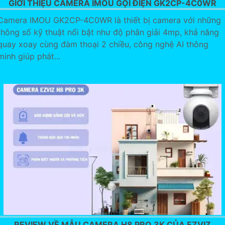
GIỚI THIỆU CAMERA IMOU GỌI ĐIỆN GK2CP-4C0WR
Camera IMOU GK2CP-4C0WR là thiết bị camera với những
thông số kỹ thuật nổi bật như độ phân giải 4mp, khả năng
quay xoay cùng đàm thoại 2 chiều, công nghệ AI thông
minh giúp phát...
REVIEW VỀ MẪU CAMERA H8 PRO 3K CỦA EZVIZ