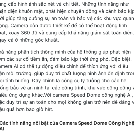
ung cấp hình ảnh sắc nét và chi tiết. Những tính năng như
hận diện khuôn mặt, phát hiện chuyển động và cảnh báo kị
hời giúp tăng cường sự an toàn và bảo vệ các khu vực quan
rọng. Camera còn được thiết kế để có thể hoạt động linh
oạt, xoay 360 độ và cung cấp khả năng giám sát toàn diện,
gay cả ở những góc khuất.
hả năng phân tích thông minh của hệ thống giúp phát hiện
ớm các sự cố tiềm ẩn, đảm bảo kịp thời ứng phó. Đặc biệt,
amera AI có thể tự động điều chỉnh để thích ứng với điều
iện môi trường, giúp duy trì chất lượng hình ảnh ổn định tro
ọi tình huống. Đây chính là công cụ lý tưởng cho các hệ
hống bảo vệ an ninh tại các công trình, khu vực công cộng 
hiều ứng dụng khác.Với camera Speed Dome công nghệ AI,
iệc duy trì sự an toàn cho mọi không gian trở nên dễ dàng 
iệu quả hơn bao giờ hết.
Các tính năng nổi bật của Camera Speed Dome Công Ngh
AI