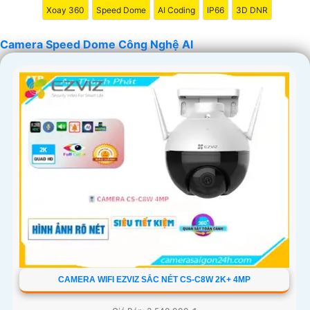
'
Xoay 360
Speed Dome
AI Coding
IP66
3D DNR
Camera Speed Dome Công Nghệ AI
CAMERA WIFI EZVIZ SẮC NÉT CS-C8W 2K+ 4MP