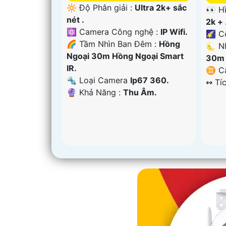
🔆 Độ Phân giải :
Ultra 2k+ sắc
👀 H
nét .
2k + 
⚛️ Camera Công nghệ :
IP Wifi.
🌠 C
🌈 Tầm Nhìn Ban Đêm :
Hồng
🌜 N
Ngoại 30m Hồng Ngoại Smart
30m 
IR.
♊ Cấ
🔩 Loại Camera
Ip67 360.
️↭ Tí
️🔮 Khả Năng :
Thu Âm.