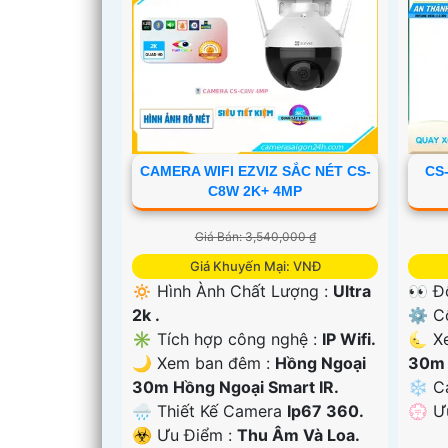
CAMERA WIFI EZVIZ SẮC NÉT CS-
CS
C8W 2K+ 4MP
Giá Bán: 3,540,000 ₫
Giá Khuyến Mại: VNĐ
'
🔅 Hình Ành Chất Lượng :
Ultra
👀 Đ
2k .
⚙ Cô
✳️ Tích hợp công nghệ :
IP Wifi.
🌜 X
🌙 Xem ban đêm :
Hồng Ngoại
30m 
30m Hồng Ngoại Smart IR.
❄ C
🌧️ Thiết Kế Camera
Ip67 360.
️💮 
️☣️ Ưu Điểm :
Thu Âm Và Loa.