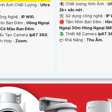
👁️‍🗨 Chất lượng hình Ảnh :
Ul
ình Ành Chất Lượng :
Ultra
2k+ sắc nét .
.
⚒ Sử dụng công nghệ :
IP 
ông Nghệ :
IP Wifi.
🔴 Tầm Nhìn Ban Đêm :
Hồ
hìn Ban Đêm :
Hồng Ngoại
Ngoại 30m Hồng Ngoại SM
Có Màu Ban Ðêm.
🐉️ Thiết Kế Camera
Ip67 3
u Tạo Camera
Ip67 360.
️ლ Khả Năng :
Thu Âm.
ch Hợp :
Zoom.