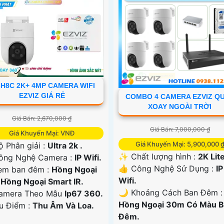
-H8C 2K+ 4MP CAMERA WIFI
EZVIZ GIÁ RẺ
COMBO 4 CAMERA EZVIZ Q
XOAY NGOÀI TRỜI
Giá Bán: 2,670,000 ₫
Giá Bán: 7,000,000 ₫
Giá Khuyến Mại: VNĐ
Giá Khuyến Mại: 5,900,000 
ộ Phân giải :
Ultra 2k .
✨ Chất lượng hình :
2K Lite
ng Nghệ Camera :
IP Wifi.
👍 Công Nghệ Sử Dụng :
IP
em ban đêm :
Hồng Ngoại
Wifi.
Hồng Ngoại Smart IR.
🌙 Khoảng Cách Ban Đêm :
amera Theo Mẫu
Ip67 360.
Hồng Ngoại 30m Có Màu 
Ưu Điểm :
Thu Âm Và Loa.
Ðêm.