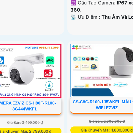
🕉️ Cấu Tạo Camera
IP67 x
360.
️📡 Ưu Điểm :
Thu Âm Và Lo
CS-C8C-R100-1J5WKFL MẪU
MERA EZVIZ CS-H80F-R100-
WIFI EZVIZ
8G444WKFL
Giá Bán: 2,000,000 ₫
Giá Bán: 3,499,000 ₫
Giá Khuyến Mại: 1,800,000 ₫
Giá Khuyến Mại: 2,799,000 ₫