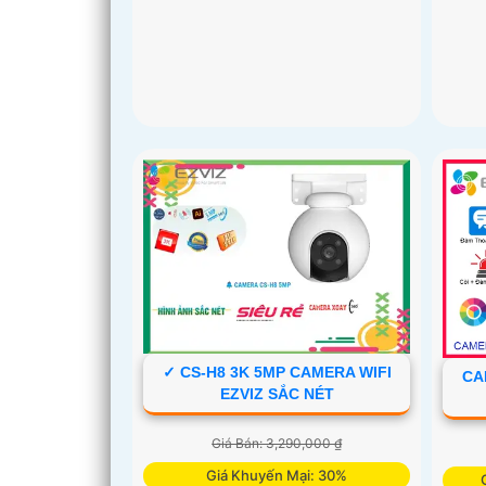
✓ CS-H8 3K 5MP CAMERA WIFI
CA
EZVIZ SẮC NÉT
Giá Bán: 3,290,000 ₫
Giá Khuyến Mại: 30%