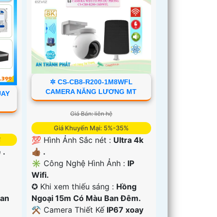
✲ CS-CB8-R200-1M8WFL
CAMERA NĂNG LƯƠNG MT
UAY
Giá Bán: liên hệ
Giá Khuyến Mại: 5%-35%
💯 Hình Ảnh Sắc nét :
Ultra 4k
₫
👍🏾 .
 .
✳️ Công Nghệ Hình Ảnh :
IP
Wifi.
✪ Khi xem thiếu sáng :
Hồng
Ngoại 15m Có Màu Ban Ðêm.
Ban
⚒ Camera Thiết Kế
IP67 xoay