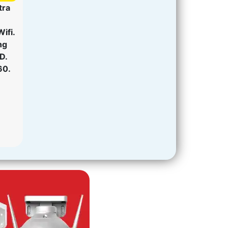
tra
Wifi.
ng
D.
60.