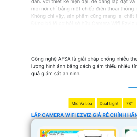
dẫn. Với thiết kế hiện đại, dễ dàng lắp đặt v
mọi nơi chỉ bằng một chiếc điện thoại thông 
Không chỉ vậy, sản phẩm cũng mang lại chất 
Đừng bỏ lỡ cơ hội sở hữu Camera Wifi Ezviz g
Hy vọng đoạn văn trên sẽ giúp bạn trong việc
Công nghệ AFSA là giải pháp chống nhiễu the
lượng hình ảnh bằng cách giảm thiểu nhiễu tí
quả giám sát an ninh.
Mic Và Loa
Dual Light
78°
LẮP CAMERA WIFI EZVIZ GIÁ RẺ CHÍNH HÃ