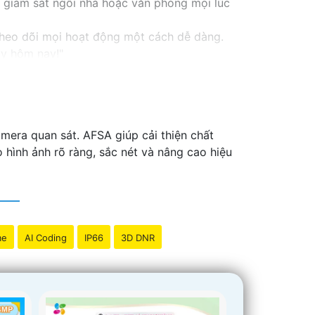
ạn giám sát ngôi nhà hoặc văn phòng mọi lúc
 theo dõi mọi hoạt động một cách dễ dàng.
ay hôm nay!"
mera quan sát. AFSA giúp cải thiện chất
 hình ảnh rõ ràng, sắc nét và nâng cao hiệu
me
AI Coding
IP66
3D DNR