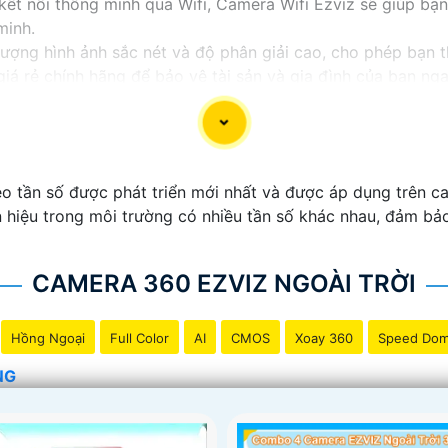
à kết nối thông minh qua Wifi, Camera Wifi Ezviz sẽ giúp b
minh.
lượng hình ảnh sắc nét và độ phân giải cao, cho phép bạn
iá rẻ chính hãng để bảo vệ tài sản và gia đình của bạn ng
 giới thiệu sản phẩm Camera Wifi Ezviz.
o tần số được phát triển mới nhất và được áp dụng trên ca
n hiệu trong môi trường có nhiều tần số khác nhau, đảm bảo
CAMERA 360 EZVIZ NGOÀI TRỜI
Hồng Ngoại
Full Color
AI
CMOS
Xoay 360
Speed Do
NG