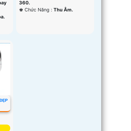
360.
oay
️♚ Chức Năng :
Thu Âm.
a.
 ĐẸP