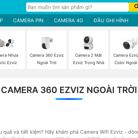
P
CAMERA PIN
CAMERA 4G
ĐẦU GHI HÌNH
Camera 360 Ezviz
Camera 2 Mắt
Camera Ezviz
era Nhựa
Ngoài Trời
Ezviz Trong Nhà
Color Ngoài 
stic Ezviz
CAMERA 360 EZVIZ NGOÀI TRỜI
ệu quả và tiết kiệm? Hãy khám phá Camera Wifi Ezviz - dòn