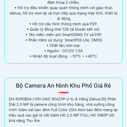
đàm thoại 2 chiều.
• Hỗ trợ điều khiển quay quét thông minh với giao thức
dahua, hỗ trợ xem lại và trực tiếp qua mạng máy tính, thiết bị
di động
• Hỗ trợ cấu hình thông minh qua P2P.
• Quản lý đồng thời 128 tài khoản kết nối.
• Tên miền miễn phí SmartDDNS.TV và P2P
• Phần mềm sử dụng: SmartPSS Lite, DMSS
• Chất liệu kim loại.
• Nguồn : DC12V 1.5A
• Nhiệt độ hoạt động : -10°C ~ +45°C.
Bộ Camera An Ninh Khu Phố Giá Rẻ
DH-XVR1B04-I-DH-HAC-B1A21P-U-IL-A Hãng Dahua Độ Phân
Giải 2.0 MP là camera công trình kho hàng, nhà xưởng công
trình Giám sát ban đêm Full Color 20m Xem ban đêm mang lại
hiệu quả cao giá rẻ tiết kiệm HD 2.0 MP FULL HD 1080P Với
khả năng Thu Âm