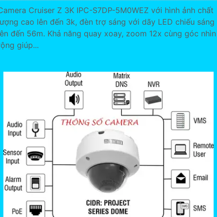
Camera Cruiser Z 3K IPC-S7DP-5M0WEZ với hình ảnh chất
lượng cao lên đến 3k, đèn trợ sáng với dãy LED chiếu sáng
lên đến 56m. Khả năng quay xoay, zoom 12x cùng góc nhìn
rộng giúp...