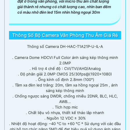
đặt ở trong văn phòng, với micro thu âm chất lượng
giá thành rẻ nhưng có chất lượng cao, nhìn ban đêm
có màu nhờ đèn led 15m nhìn hồng ngoại 30m
Thông Số Bộ Camera Văn Phòng Thu Âm Giá Rẻ
Thông số Camera DH-HAC-T1A21P-U-IL-A
. Camera Dome HDCVI Full Color ánh sáng kép thông minh
2.0MP
. Hỗ trợ 4 chế độ : CVI/TVI/AHD/Analog
. Độ phân giải 2.0MP CMOS 25/30fps@(1920x1080)
. Ống kính cố định 2.8mm (100°)
. Tầm xa đèn led trắng: 20m, tầm xa hồng ngoại 25m , ánh
sáng kép thông minh
. Chống ngược sáng DWDR, chống nhiễu 2DNR, BLC, HLC,
AWB...
. Tích hợp mic
. Chất liệu vỏ nhựa, thiết kế tháo lắp nhanh
. Nguồn 12 VDC ± 30%
. Nhiệt độ hoạt động: –40 °C to +60 °C * Sử dụng với các đầu
ghi hỗ trợ chức năng SMD để đạt hiệu quả sử dụng ánh sáng