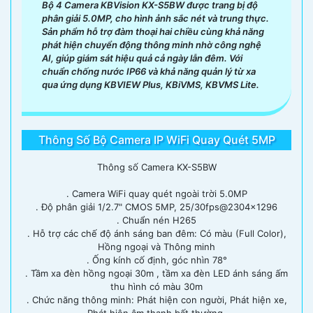
Bộ 4 Camera KBVision KX-S5BW được trang bị độ
phân giải 5.0MP, cho hình ảnh sắc nét và trung thực.
Sản phẩm hỗ trợ đàm thoại hai chiều cùng khả năng
phát hiện chuyển động thông minh nhờ công nghệ
AI, giúp giám sát hiệu quả cả ngày lẫn đêm. Với
chuẩn chống nước IP66 và khả năng quản lý từ xa
qua ứng dụng KBVIEW Plus, KBiVMS, KBVMS Lite.
Thông Số Bộ Camera IP WiFi Quay Quét 5MP
Thông số Camera KX-S5BW
. Camera WiFi quay quét ngoài trời 5.0MP
. Độ phân giải 1/2.7" CMOS 5MP, 25/30fps@2304x1296
. Chuẩn nén H265
. Hỗ trợ các chế độ ánh sáng ban đêm: Có màu (Full Color),
Hồng ngoại và Thông minh
. Ống kính cố định, góc nhìn 78°
. Tầm xa đèn hồng ngoại 30m , tầm xa đèn LED ánh sáng ấm
thu hình có màu 30m
. Chức năng thông minh: Phát hiện con người, Phát hiện xe,
Phát hiện âm thanh bất thường.