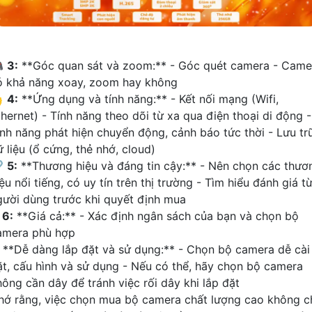

3:
**Góc quan sát và zoom:** - Góc quét camera - Came
ó khả năng xoay, zoom hay không

4:
**Ứng dụng và tính năng:** - Kết nối mạng (Wifi,
thernet) - Tính năng theo dõi từ xa qua điện thoại di động -
ính năng phát hiện chuyển động, cảnh báo tức thời - Lưu tr
 liệu (ổ cứng, thẻ nhớ, cloud)

5:
**Thương hiệu và đáng tin cậy:** - Nên chọn các thươ
ệu nổi tiếng, có uy tín trên thị trường - Tìm hiểu đánh giá t
gười dùng trước khi quyết định mua
⤭
6:
**Giá cả:** - Xác định ngân sách của bạn và chọn bộ
amera phù hợp
**Dễ dàng lắp đặt và sử dụng:** - Chọn bộ camera dễ cài
ặt, cấu hình và sử dụng - Nếu có thể, hãy chọn bộ camera
hông cần dây để tránh việc rối dây khi lắp đặt
hớ rằng, việc chọn mua bộ camera chất lượng cao không c