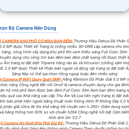
rọn Bộ Camera Nên Dùng
Ộ CAMERA KHU PHỐ CÓ MÀU BAN ĐÊM:
Thương Hiệu Dahua Độ Phân G
2.0 MP được Thiết kế Trang bị chống nhiễu 3D-DNR Lắp camera cho kh
hàng, công trình xây dựng,khu phố Khi xem thiếu sáng Full Color 30m
huyên dụng cho công trìn ban đêm ban đêm chất lượng tốt Được thiết 
u Âm trang bị đặt biệt Tripwire hàng rào ảo và Intrusion (chống xâm nh
E 2.0 MP được Thiết kế Phân biệt người và động vật trang bị đặt biệt 
Sáng Kép có thể lựa chọn hồng ngoại hoặc đèn chiếu sáng
ộ Camera IP WiFi Quay Quét 5MP:
Hãng KBvision Độ Phân Giải 5.0 MP v
chức năng Công nghệ Kết nối Onvif là camera chuyên dụng cho gia đình
căn hộ nhà phố Xem được ban đêm Full Color 30m Xem ban đêm mang lạ
hiệu quả cao Khả năng cao cấp Thu Âm Và Loa tiên nghi trang bị đặt biệ
ảnh báo phát hiện người bằng thuật toán thông minh IP Không Dây 5.0 
ộ phân giải Ultra 4k lite khả năng Với chuẩn nén h.265+ Giảm dung lượ
và bằng thông hơn 60% so với chuẩn h264 Công nghệ nỗi bật Cảm biế
hình ảnh lớn 1/2.7
ộ Camera An Ninh Khu Phố Giá Rẻ:
Thương Hiệu Dahua Độ Phân Giải 2
P cấu Hình Ánh Sáng Kép thông minh Camera Theo chuẩn chống bụi ti