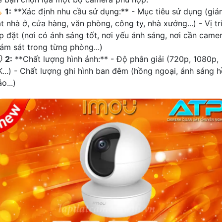

1:
**Xác định nhu cầu sử dụng:** - Mục tiêu sử dụng (giá
t nhà ở, cửa hàng, văn phòng, công ty, nhà xưởng...) - Vị tr
ắp đặt (nơi có ánh sáng tốt, nơi yếu ánh sáng, nơi cần came
iám sát trong từng phòng...)

2:
**Chất lượng hình ảnh:** - Độ phân giải (720p, 1080p,
K...) - Chất lượng ghi hình ban đêm (hồng ngoại, ánh sáng 
o...)