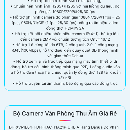
• Hỗ trợ tối đa 4 kênh SMD Plus (analog).
• Chuẩn nén hình ảnh H265+/H265 với hai luồng dữ liệu, độ
phân giải 1080P/720P@25/30 fps
• Hỗ trợ ghi hình camera độ phân giải 1080N/720P(1 fps – 25
fps), 960H/D1/CIF (1 fps–25/30 fps), cổng ra tín hiệu video
đồng thời HDMI/VGA
• Hỗ trợ kết nối nhiều nhãn hiệu camera IP(4+1), hỗ trợ lên
đến camera 2MP với chuẩn tương tích Onvif 16.12
• Hỗ trợ 1 ổ cứng tối đa 6TB, 2 cổng usb 2.0, 1 cổng mạng
RJ45(100Mbps), hỗ trợ điều kiển quay quét 3D thông minh
với giao thức Dahua
• Hỗ trợ xem lại và trực tiếp qua mạng máy tính thiết bị di
động, hỗ trợ cấu hình thông minh qua P2P, 1 cổng audio vào
ra hỗ trợ đàm thoại hai chiều, quản lý đồng thời 128 tài khoản
kết nối.
• Hỗ trợ truyền tải âm thanh, báo động qua cáp đồng trục
Bộ Camera Văn Phòng Thu Âm Giá Rẻ
DH-XVR1B04-I-DH-HAC-T1A21P-U-IL-A Hãng Dahua Độ Phân