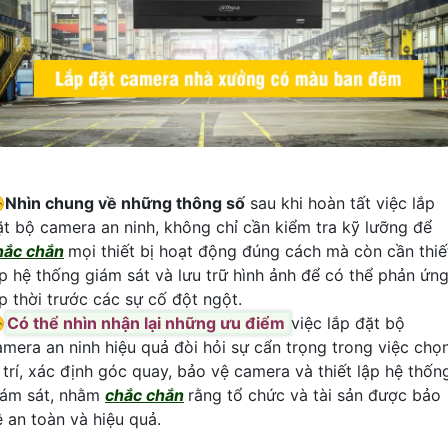
️
Nhìn chung về những thông số
sau khi hoàn tất việc lắp
ặt bộ camera an ninh, không chỉ cần kiểm tra kỹ lưỡng để
hắc chắn
mọi thiết bị hoạt động đúng cách mà còn cần thiế
ập hệ thống giám sát và lưu trữ hình ảnh để có thể phản ứn
ịp thời trước các sự cố đột ngột.
️
Có thể nhìn nhận lại những ưu điểm
việc lắp đặt bộ
amera an ninh hiệu quả đòi hỏi sự cẩn trọng trong việc chọ
ị trí, xác định góc quay, bảo vệ camera và thiết lập hệ thốn
iám sát, nhằm
chắc chắn
rằng tổ chức và tài sản được bảo
ệ an toàn và hiệu quả.