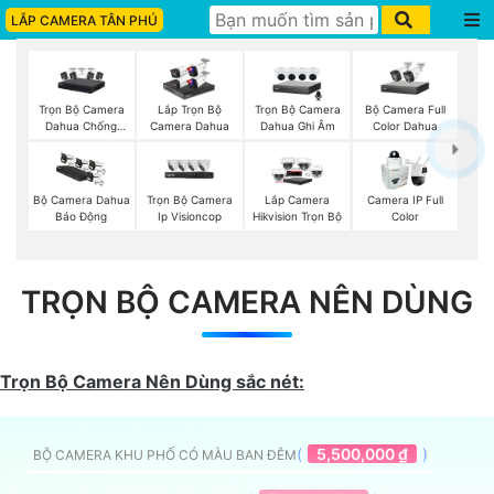
LẮP CAMERA TÂN PHÚ
Trọn Bộ Camera
Trọn Bộ Camera
Bộ Camera Full
Lắp Trọn Bộ
Dahua Chống
Dahua Ghi Âm
Color Dahua
Camera Dahua
Trộm
Trọn Bộ Camera
Bộ Camera Dahua
Lắp Camera
Camera IP Full
Ip Visioncop
Báo Động
Hikvision Trọn Bộ
Color
TRỌN BỘ CAMERA NÊN DÙNG
Trọn Bộ Camera Nên Dùng sắc nét:
(
5,500,000 ₫
)
BỘ CAMERA KHU PHỐ CÓ MÀU BAN ĐÊM