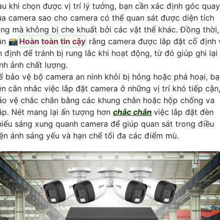
au khi chọn được vị trí lý tưởng, bạn cần xác định góc quay
ủa camera sao cho camera có thể quan sát được diện tích
ộng mà không bị che khuất bởi các vật thể khác. Đồng thời,
ần 📸
Hoàn toàn tin cậy
rằng camera được lắp đặt cố định 
 định để tránh bị rung lắc khi hoạt động, từ đó giúp ghi lại
ình ảnh chất lượng.
ể bảo vệ bộ camera an ninh khỏi bị hỏng hoặc phá hoại, b
ên cân nhắc việc lắp đặt camera ở những vị trí khó tiếp cận
ảo vệ chắc chắn bằng các khung chắn hoặc hộp chống va
ập. Nét mang lại ấn tượng hơn
chắc chắn
việc lắp đặt đèn
hiếu sáng xung quanh camera để giúp quan sát trong điều
iện ánh sáng yếu và hạn chế tối đa các điểm mù.