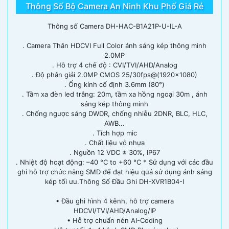
Thông Số Bộ Camera An Ninh Khu Phố Giá Rẻ
Thông số Camera DH-HAC-B1A21P-U-IL-A
. Camera Thân HDCVI Full Color ánh sáng kép thông minh
2.0MP
. Hỗ trợ 4 chế độ : CVI/TVI/AHD/Analog
. Độ phân giải 2.0MP CMOS 25/30fps@(1920x1080)
. Ống kính cố định 3.6mm (80°)
. Tầm xa đèn led trắng: 20m, tầm xa hồng ngoại 30m , ánh
sáng kép thông minh
. Chống ngược sáng DWDR, chống nhiễu 2DNR, BLC, HLC,
AWB...
. Tích hợp mic
. Chất liệu vỏ nhựa
. Nguồn 12 VDC ± 30%, IP67
. Nhiệt độ hoạt động: –40 °C to +60 °C * Sử dụng với các đầu
ghi hỗ trợ chức năng SMD để đạt hiệu quả sử dụng ánh sáng
kép tối ưu.Thông Số Đầu Ghi DH-XVR1B04-I
• Đầu ghi hình 4 kênh, hỗ trợ camera
HDCVI/TVI/AHD/Analog/IP
• Hỗ trợ chuẩn nén AI-Coding