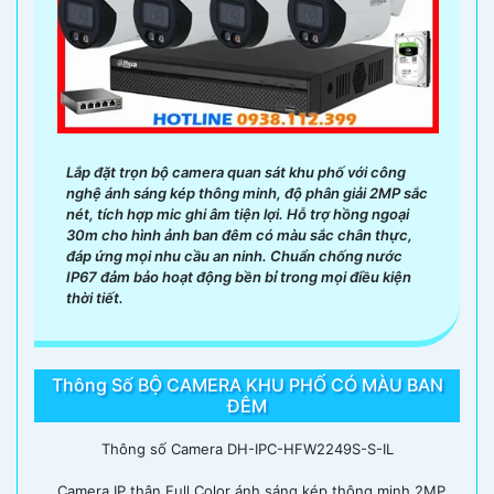
Lắp đặt trọn bộ camera quan sát khu phố với công
nghệ ánh sáng kép thông minh, độ phân giải 2MP sắc
nét, tích hợp mic ghi âm tiện lợi. Hỗ trợ hồng ngoại
30m cho hình ảnh ban đêm có màu sắc chân thực,
đáp ứng mọi nhu cầu an ninh. Chuẩn chống nước
'
IP67 đảm bảo hoạt động bền bỉ trong mọi điều kiện
thời tiết.
Thông Số BỘ CAMERA KHU PHỐ CÓ MÀU BAN
ĐÊM
Thông số Camera DH-IPC-HFW2249S-S-IL
. Camera IP thân Full Color ánh sáng kép thông minh 2MP