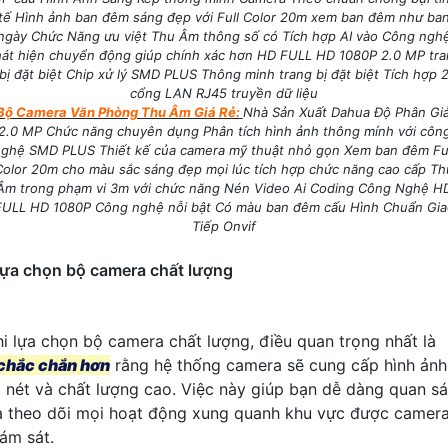
tế Hình ảnh ban đêm sáng đẹp với Full Color 20m xem ban đêm như ba
ngày Chức Năng ưu việt Thu Âm thông số có Tích hợp AI vào Công ngh
át hiện chuyển động giúp chính xác hơn HD FULL HD 1080P 2.0 MP tr
bị đặt biệt Chip xử lý SMD PLUS Thông minh trang bị đặt biệt Tích hợp 
cổng LAN RJ45 truyền dữ liệu
Bộ Camera Văn Phòng Thu Âm Giá Rẻ:
Nhà Sản Xuất Dahua Độ Phân Giả
2.0 MP Chức năng chuyên dụng Phân tích hình ảnh thông mính với côn
ghệ SMD PLUS Thiết kế của camera mỹ thuật nhỏ gọn Xem ban đêm Fu
Color 20m cho màu sắc sáng đẹp mọi lúc tích hợp chức năng cao cấp Th
Âm trong phạm vi 3m với chức năng Nén Video Ai Coding Công Nghệ H
FULL HD 1080P Công nghệ nỗi bật Có màu ban đêm cấu Hình Chuẩn Gia
Tiếp Onvif
ựa chọn bộ camera chất lượng
hi lựa chọn bộ camera chất lượng, điều quan trọng nhất là
chắc chắn hơn
rằng hệ thống camera sẽ cung cấp hình ảnh
õ nét và chất lượng cao. Việc này giúp bạn dễ dàng quan sá
à theo dõi mọi hoạt động xung quanh khu vực được camer
iám sát.