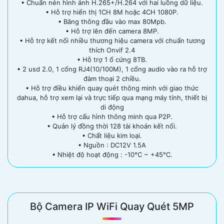
• Chuẩn nén hình ảnh H.265+/H.264 với hai luồng dữ liệu.
• Hỗ trợ hiển thị 1CH 8M hoặc 4CH 1080P.
• Băng thông đầu vào max 80Mpb.
• Hỗ trợ lên đến camera 8MP.
• Hỗ trợ kết nối nhiều thương hiệu camera với chuẩn tương
thích Onvif 2.4
• Hỗ trợ 1 ổ cứng 8TB.
• 2 usd 2.0, 1 cổng RJ4(10/100M), 1 cổng audio vào ra hỗ trợ
đàm thoại 2 chiều.
• Hỗ trợ điều khiển quay quét thông minh với giao thức
dahua, hỗ trợ xem lại và trực tiếp qua mạng máy tính, thiết bị
di động
• Hỗ trợ cấu hình thông minh qua P2P.
• Quản lý đồng thời 128 tài khoản kết nối.
• Chất liệu kim loại.
• Nguồn : DC12V 1.5A
• Nhiệt độ hoạt động : -10°C ~ +45°C.
Bộ Camera IP WiFi Quay Quét 5MP