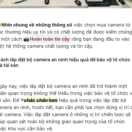
️
Nhìn chung về những thông số
việc chọn mua camera từ
ác thương hiệu uy tín và có chất lượng đã được kiểm chứng
à một cách 📸
Hoàn toàn tin cậy
rằng bạn đang đầu tư vào
ột hệ thống camera chất lượng và tin cậy.
ách lắp đặt bộ camera an ninh hiệu quả để bảo vệ tổ chức
à tài sản
gày nay, việc lắp đặt bộ camera an ninh đã trở thành một
hần quan trọng không thể thiếu trong việc bảo vệ tổ chức 
i sản. Để ®️
chắc chắn hơn
hiệu quả trong việc lắp đặt bộ
amera an ninh, trước hết, bạn cần phải lựa chọn đúng vị trí 
ặt camera. Việc lắp đặt camera ở những vị trí chiến lược sẽ
iúp quan sát toàn bộ không gian quan trọng của tổ chức
oặc khu vực cần bảo vệ.