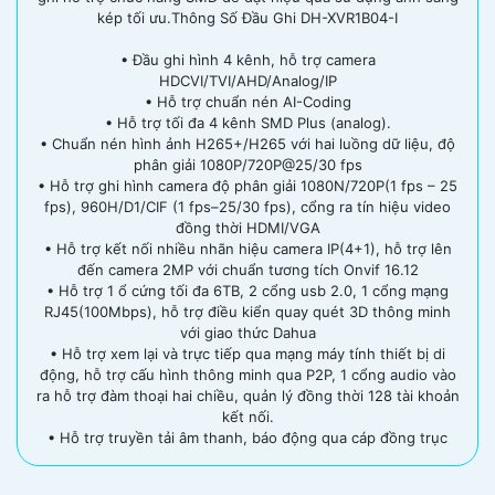
kép tối ưu.Thông Số Đầu Ghi DH-XVR1B04-I
• Đầu ghi hình 4 kênh, hỗ trợ camera
HDCVI/TVI/AHD/Analog/IP
• Hỗ trợ chuẩn nén AI-Coding
• Hỗ trợ tối đa 4 kênh SMD Plus (analog).
• Chuẩn nén hình ảnh H265+/H265 với hai luồng dữ liệu, độ
phân giải 1080P/720P@25/30 fps
• Hỗ trợ ghi hình camera độ phân giải 1080N/720P(1 fps – 25
fps), 960H/D1/CIF (1 fps–25/30 fps), cổng ra tín hiệu video
đồng thời HDMI/VGA
• Hỗ trợ kết nối nhiều nhãn hiệu camera IP(4+1), hỗ trợ lên
đến camera 2MP với chuẩn tương tích Onvif 16.12
• Hỗ trợ 1 ổ cứng tối đa 6TB, 2 cổng usb 2.0, 1 cổng mạng
RJ45(100Mbps), hỗ trợ điều kiển quay quét 3D thông minh
với giao thức Dahua
• Hỗ trợ xem lại và trực tiếp qua mạng máy tính thiết bị di
động, hỗ trợ cấu hình thông minh qua P2P, 1 cổng audio vào
ra hỗ trợ đàm thoại hai chiều, quản lý đồng thời 128 tài khoản
kết nối.
• Hỗ trợ truyền tải âm thanh, báo động qua cáp đồng trục