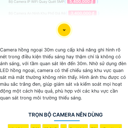
(
5,400,000 ₫
)
Bộ Camera IP WiFi Quay Quét 5MP
(
3,400,000 ₫
)
Bộ Camera An Ninh Khu Phố Giá Rẻ
(
3,400,000 ₫
)
Bộ Camera Văn Phòng Thu Âm Giá Rẻ
Trọn Bộ Camera Nên Dùng
Camera hồng ngoại 30m cung cấp khả năng ghi hình rõ
nét trong điều kiện thiếu sáng hay thậm chí là không có
ánh sáng, với tầm quan sát lên đến 30m. Nhờ sử dụng đèn
LED hồng ngoại, camera có thể chiếu sáng khu vực quan
sát mà mắt thường không nhìn thấy. Hình ảnh thu được có
Dưới đây là một số lời khuyên để chọn bộ camera chất
màu sắc trắng đen, giúp giám sát và kiểm soát mọi hoạt
lượng với hình ảnh sắc nét:
động một cách hiệu quả, phù hợp với các khu vực cần
📱
1:
Chọn camera có độ phân giải cao: Để
khẳng định
quan sát trong môi trường thiếu sáng.
hình ảnh rõ nét, bạn nên chọn camera có độ phân giải cao,
ít nhất là 1080p hoặc cao hơn.
TRỌN BỘ CAMERA NÊN DÙNG
◗
2:
Chọn camera có tính năng ghi hình ban đêm: Camera
nên có khả năng quan sát ban đêm thông qua hồng ngoại