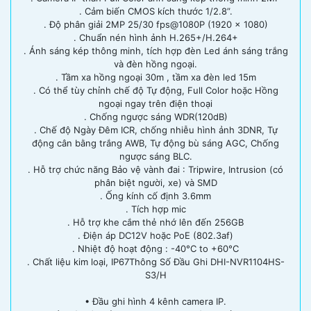
. Cảm biến CMOS kích thước 1/2.8”.
. Độ phân giải 2MP 25/30 fps@1080P (1920 × 1080)
. Chuẩn nén hình ảnh H.265+/H.264+
. Ánh sáng kép thông minh, tích hợp đèn Led ánh sáng trắng
và đèn hồng ngoại.
. Tầm xa hồng ngoại 30m , tầm xa đèn led 15m
. Có thể tùy chỉnh chế độ Tự động, Full Color hoặc Hồng
ngoại ngay trên điện thoại
. Chống ngược sáng WDR(120dB)
. Chế độ Ngày Đêm ICR, chống nhiễu hình ảnh 3DNR, Tự
động cân bằng trắng AWB, Tự động bù sáng AGC, Chống
ngược sáng BLC.
. Hỗ trợ chức năng Bảo vệ vành đai : Tripwire, Intrusion (có
phân biệt người, xe) và SMD
. Ống kính cố định 3.6mm
. Tích hợp mic
. Hỗ trợ khe cắm thẻ nhớ lên đến 256GB
. Điện áp DC12V hoặc PoE (802.3af)
. Nhiệt độ hoạt động : -40°C to +60°C
. Chất liệu kim loại, IP67Thông Số Đầu Ghi DHI-NVR1104HS-
S3/H
• Đầu ghi hình 4 kênh camera IP.