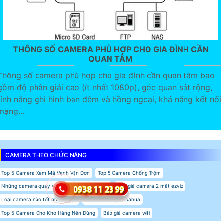
THÔNG SỐ CAMERA PHÙ HỢP CHO GIA ĐÌNH CẦN
QUAN TÂM
Thông số camera phù hợp cho gia đình cần quan tâm bao
gồm độ phân giải cao (ít nhất 1080p), góc quan sát rộng,
tính năng ghi hình ban đêm và hồng ngoại, khả năng kết nối
mạng...
CAMERA THEO CHỨC NĂNG
Top 5 Camera Xem Mã Vạch Vận Đơn
Top 5 Camera Chống Trộm
Những camera quay video đóng hàng chi tiết
Báo giá camera 2 mắt ezviz
Loại camera nào tốt nhất giá rẻ
Báo Giá Camera Dahua
Top 5 Camera Cho Kho Hàng Nên Dùng
Báo giá camera wifi