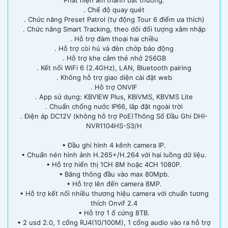
. Chế độ quay quét
. Chức năng Preset Patrol (tự động Tour 6 điểm ưa thích)
. Chức năng Smart Tracking, theo dõi đối tượng xâm nhập
. Hỗ trợ đàm thoại hai chiều
. Hỗ trợ còi hú và đèn chớp báo động
. Hỗ trợ khe cắm thẻ nhớ 256GB
. Kết nối WiFi 6 (2.4GHz), LAN, Bluetooth pairing
. Không hỗ trợ giao diện cài đặt web
. Hỗ trợ ONVIF
. App sử dụng: KBVIEW Plus, KBiVMS, KBVMS Lite
. Chuẩn chống nước IP66, lắp đặt ngoài trời
. Điện áp DC12V (không hỗ trợ PoE)Thông Số Đầu Ghi DHI-
NVR1104HS-S3/H
• Đầu ghi hình 4 kênh camera IP.
• Chuẩn nén hình ảnh H.265+/H.264 với hai luồng dữ liệu.
• Hỗ trợ hiển thị 1CH 8M hoặc 4CH 1080P.
• Băng thông đầu vào max 80Mpb.
• Hỗ trợ lên đến camera 8MP.
• Hỗ trợ kết nối nhiều thương hiệu camera với chuẩn tương
thích Onvif 2.4
• Hỗ trợ 1 ổ cứng 8TB.
• 2 usd 2.0, 1 cổng RJ4(10/100M), 1 cổng audio vào ra hỗ trợ