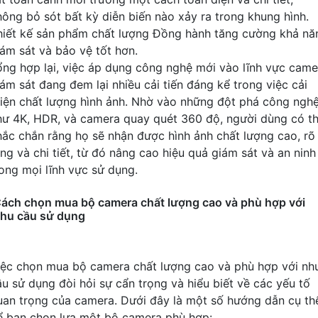
hông bỏ sót bất kỳ diễn biến nào xảy ra trong khung hình.
hiết kế sản phẩm chất lượng Đồng hành tăng cường khả nă
iám sát và bảo vệ tốt hơn.
ổng hợp lại, việc áp dụng công nghệ mới vào lĩnh vực came
iám sát đang đem lại nhiều cải tiến đáng kể trong việc cải
hiện chất lượng hình ảnh. Nhờ vào những đột phá công ngh
hư 4K, HDR, và camera quay quét 360 độ, người dùng có t
hắc chắn rằng họ sẽ nhận được hình ảnh chất lượng cao, rõ
àng và chi tiết, từ đó nâng cao hiệu quả giám sát và an ninh
rong mọi lĩnh vực sử dụng.
ách chọn mua bộ camera chất lượng cao và phù hợp với
hu cầu sử dụng
iệc chọn mua bộ camera chất lượng cao và phù hợp với nh
ầu sử dụng đòi hỏi sự cẩn trọng và hiểu biết về các yếu tố
uan trọng của camera. Dưới đây là một số hướng dẫn cụ th
ể bạn chọn lựa một bộ camera phù hợp: