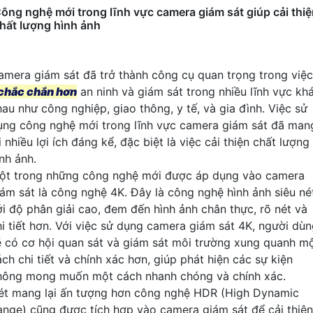
ông nghệ mới trong lĩnh vực camera giám sát giúp cải thi
hất lượng hình ảnh
amera giám sát đã trở thành công cụ quan trọng trong việc
chắc chắn hơn
an ninh và giám sát trong nhiều lĩnh vực kh
hau như công nghiệp, giao thông, y tế, và gia đình. Việc sử
ụng công nghệ mới trong lĩnh vực camera giám sát đã man
i nhiều lợi ích đáng kể, đặc biệt là việc cải thiện chất lượng
nh ảnh.
ột trong những công nghệ mới được áp dụng vào camera
iám sát là công nghệ 4K. Đây là công nghệ hình ảnh siêu né
ới độ phân giải cao, đem đến hình ảnh chân thực, rõ nét và
hi tiết hơn. Với việc sử dụng camera giám sát 4K, người dù
ẽ có cơ hội quan sát và giám sát môi trường xung quanh m
ch chi tiết và chính xác hơn, giúp phát hiện các sự kiện
hông mong muốn một cách nhanh chóng và chính xác.
ét mang lại ấn tượng hơn công nghệ HDR (High Dynamic
ange) cũng được tích hợp vào camera giám sát để cải thiện