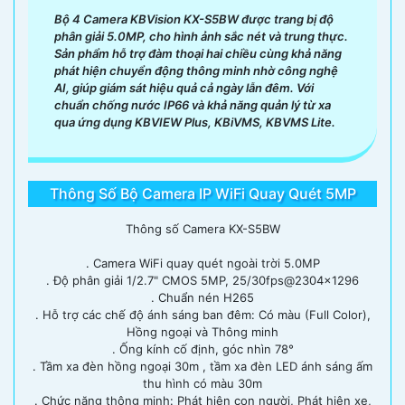
Bộ 4 Camera KBVision KX-S5BW được trang bị độ
phân giải 5.0MP, cho hình ảnh sắc nét và trung thực.
Sản phẩm hỗ trợ đàm thoại hai chiều cùng khả năng
phát hiện chuyển động thông minh nhờ công nghệ
AI, giúp giám sát hiệu quả cả ngày lẫn đêm. Với
chuẩn chống nước IP66 và khả năng quản lý từ xa
qua ứng dụng KBVIEW Plus, KBiVMS, KBVMS Lite.
Thông Số Bộ Camera IP WiFi Quay Quét 5MP
Thông số Camera KX-S5BW
. Camera WiFi quay quét ngoài trời 5.0MP
. Độ phân giải 1/2.7" CMOS 5MP, 25/30fps@2304x1296
. Chuẩn nén H265
. Hỗ trợ các chế độ ánh sáng ban đêm: Có màu (Full Color),
Hồng ngoại và Thông minh
. Ống kính cố định, góc nhìn 78°
. Tầm xa đèn hồng ngoại 30m , tầm xa đèn LED ánh sáng ấm
thu hình có màu 30m
. Chức năng thông minh: Phát hiện con người, Phát hiện xe,