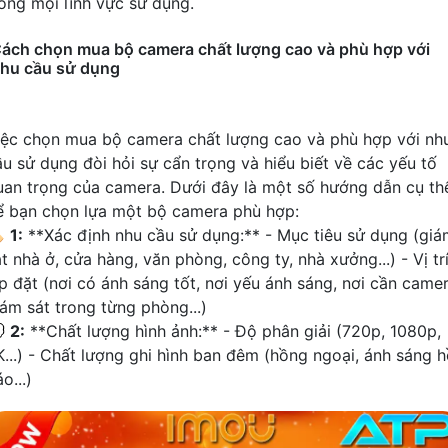
rong mọi lĩnh vực sử dụng.
ách chọn mua bộ camera chất lượng cao và phù hợp với
hu cầu sử dụng
iệc chọn mua bộ camera chất lượng cao và phù hợp với nh
ầu sử dụng đòi hỏi sự cẩn trọng và hiểu biết về các yếu tố
uan trọng của camera. Dưới đây là một số hướng dẫn cụ th
ể bạn chọn lựa một bộ camera phù hợp:

1:
**Xác định nhu cầu sử dụng:** - Mục tiêu sử dụng (giá
t nhà ở, cửa hàng, văn phòng, công ty, nhà xưởng...) - Vị tr
ắp đặt (nơi có ánh sáng tốt, nơi yếu ánh sáng, nơi cần came
iám sát trong từng phòng...)

2:
**Chất lượng hình ảnh:** - Độ phân giải (720p, 1080p,
K...) - Chất lượng ghi hình ban đêm (hồng ngoại, ánh sáng 
o...)