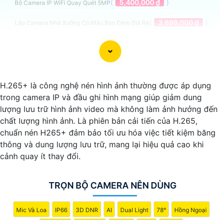
(
5,400,000 ₫
)
Bộ Camera IP WiFi Quay Quét 5MP
(
3,699,000 ₫
)
Lắp Camera Nhà Xưởng Có Màu Ban Đêm Giá Rẻ
Trọn Bộ Camera Nên Dùng
H.265+ là công nghệ nén hình ảnh thường được áp dụng
trong camera IP và đầu ghi hình mạng giúp giảm dung
lượng lưu trữ hình ảnh video mà không làm ảnh hưởng đến
chất lượng hình ảnh. Là phiên bản cải tiến của H.265,
Dưới đây là một số lời khuyên để chọn bộ camera chất
chuẩn nén H265+ đảm bảo tối ưu hóa việc tiết kiệm băng
lượng với hình ảnh sắc nét:
thông và dung lượng lưu trữ, mang lại hiệu quả cao khi
📱
1:
Chọn camera có độ phân giải cao: Để
khẳng định
cảnh quay ít thay đổi.
hình ảnh rõ nét, bạn nên chọn camera có độ phân giải cao,
ít nhất là 1080p hoặc cao hơn.
◗
2:
Chọn camera có tính năng ghi hình ban đêm: Camera
TRỌN BỘ CAMERA NÊN DÙNG
nên có khả năng quan sát ban đêm thông qua hồng ngoại
hoặc các công nghệ khác để màu sắc và chi tiết không bị
Mic Và Loa
IP66
3D DNR
AI
Dual Light
78°
Hồng Ngoại
mất dưới ánh sáng yếu.