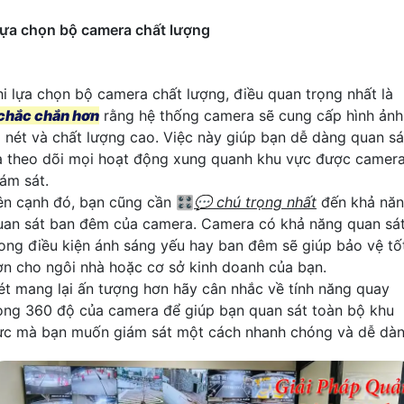
ựa chọn bộ camera chất lượng
hi lựa chọn bộ camera chất lượng, điều quan trọng nhất là
chắc chắn hơn
rằng hệ thống camera sẽ cung cấp hình ảnh
õ nét và chất lượng cao. Việc này giúp bạn dễ dàng quan sá
à theo dõi mọi hoạt động xung quanh khu vực được camer
iám sát.
ên cạnh đó, bạn cũng cần 🎛
💬 chú trọng nhất
đến khả nă
uan sát ban đêm của camera. Camera có khả năng quan sá
rong điều kiện ánh sáng yếu hay ban đêm sẽ giúp bảo vệ tố
ơn cho ngôi nhà hoặc cơ sở kinh doanh của bạn.
ét mang lại ấn tượng hơn hãy cân nhắc về tính năng quay
òng 360 độ của camera để giúp bạn quan sát toàn bộ khu
ực mà bạn muốn giám sát một cách nhanh chóng và dễ dàn