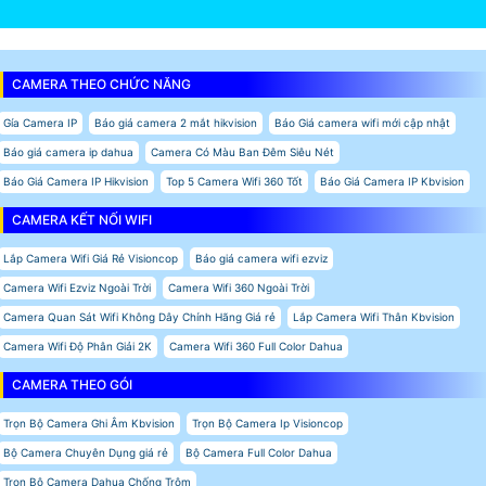
CAMERA THEO CHỨC NĂNG
Gía Camera IP
Báo giá camera 2 mắt hikvision
Báo Giá camera wifi mới cập nhật
Báo giá camera ip dahua
Camera Có Màu Ban Đêm Siêu Nét
Báo Giá Camera IP Hikvision
Top 5 Camera Wifi 360 Tốt
Báo Giá Camera IP Kbvision
CAMERA KẾT NỐI WIFI
Lắp Camera Wifi Giá Rẻ Visioncop
Báo giá camera wifi ezviz
Camera Wifi Ezviz Ngoài Trời
Camera Wifi 360 Ngoài Trời
Camera Quan Sát Wifi Không Dây Chính Hãng Giá rẻ
Lắp Camera Wifi Thân Kbvision
Camera Wifi Độ Phân Giải 2K
Camera Wifi 360 Full Color Dahua
CAMERA THEO GÓI
Trọn Bộ Camera Ghi Âm Kbvision
Trọn Bộ Camera Ip Visioncop
Bộ Camera Chuyên Dụng giá rẻ
Bộ Camera Full Color Dahua
Trọn Bộ Camera Dahua Chống Trộm