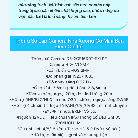
của công trình. Với hình ảnh sắc nét, combo này
trang bị các sản phẩm chất lượng cao, chức năng ưu
việt, đặc biệt là khả năng thu âm tiên tiến
Thông Số Lắp Camera Nhà Xưởng Có Màu Ban
Đêm Giá Rẻ
Thông số Camera DS-2CE16D0T-EXLPF
Camera HD-TVI 2MP
•Cảm biến CMOS 2MP ;
•Độ phân giải 1920x1080
•Độ nhạy sáng 0.02 lux
•Ống kính 3.6mm ( đặt hàng 2.8/6mm)
•Tầm xa hồng ngoại 20m, đèn led trằng 20m
•Hỗ trợ DNR/BLC/HLC , menu OSD , chống ngược sáng DWDR
•Hỗ trợ 4 chuẩn tín hiệu TVI/AHD/CVI/CVBS , có nút chuyển
•EXLPF : nhựa, EXLF: Vỏ sắt
•Nguồn 12VDC ; Tiêu chuẩn IP67Thông Số Đầu Ghi DS-
7204HGHI-M1
Đầu ghi hình 4/8/16 kênh Turbo HD 5.0 DVR ( vỏ sắt )
•Hỗ trợ phân biệt người và phương tiện