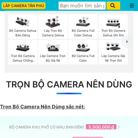
LẮP CAMERA TÂN PHÚ
Bộ Camera Full
Trọn Bộ Camera
Bộ Camera Dahua
Lắp Trọn Bộ
Color Dahua
Dahua Ghi Âm
Báo Động
Camera Dahua
Trọn Bộ Camera
Bộ Camera Full
Lắp Camera Trọn
Lắp Camera Giá
Dahua Chống
Color
Bộ Giá Rẻ
Rẻ Trọn Gói
Trộm
TRỌN BỘ CAMERA NÊN DÙNG
Trọn Bộ Camera Nên Dùng sắc nét:
(
5,500,000 ₫
)
BỘ CAMERA KHU PHỐ CÓ MÀU BAN ĐÊM