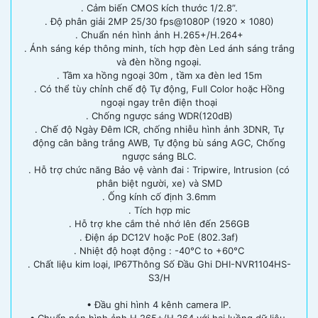
. Cảm biến CMOS kích thước 1/2.8”.
. Độ phân giải 2MP 25/30 fps@1080P (1920 × 1080)
. Chuẩn nén hình ảnh H.265+/H.264+
. Ánh sáng kép thông minh, tích hợp đèn Led ánh sáng trắng
và đèn hồng ngoại.
. Tầm xa hồng ngoại 30m , tầm xa đèn led 15m
. Có thể tùy chỉnh chế độ Tự động, Full Color hoặc Hồng
ngoại ngay trên điện thoại
. Chống ngược sáng WDR(120dB)
. Chế độ Ngày Đêm ICR, chống nhiễu hình ảnh 3DNR, Tự
động cân bằng trắng AWB, Tự động bù sáng AGC, Chống
ngược sáng BLC.
. Hỗ trợ chức năng Bảo vệ vành đai : Tripwire, Intrusion (có
phân biệt người, xe) và SMD
. Ống kính cố định 3.6mm
. Tích hợp mic
. Hỗ trợ khe cắm thẻ nhớ lên đến 256GB
. Điện áp DC12V hoặc PoE (802.3af)
. Nhiệt độ hoạt động : -40°C to +60°C
. Chất liệu kim loại, IP67Thông Số Đầu Ghi DHI-NVR1104HS-
S3/H
• Đầu ghi hình 4 kênh camera IP.
• Chuẩn nén hình ảnh H.265+/H.264 với hai luồng dữ liệu.