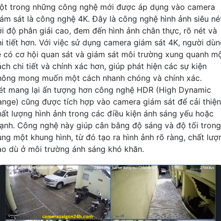
ột trong những công nghệ mới được áp dụng vào camera
iám sát là công nghệ 4K. Đây là công nghệ hình ảnh siêu né
ới độ phân giải cao, đem đến hình ảnh chân thực, rõ nét và
hi tiết hơn. Với việc sử dụng camera giám sát 4K, người dù
ẽ có cơ hội quan sát và giám sát môi trường xung quanh m
ch chi tiết và chính xác hơn, giúp phát hiện các sự kiện
hông mong muốn một cách nhanh chóng và chính xác.
ét mang lại ấn tượng hơn công nghệ HDR (High Dynamic
ange) cũng được tích hợp vào camera giám sát để cải thiện
hất lượng hình ảnh trong các điều kiện ánh sáng yếu hoặc
ạnh. Công nghệ này giúp cân bằng độ sáng và độ tối trong
ùng một khung hình, từ đó tạo ra hình ảnh rõ ràng, chất lượ
ao dù ở môi trường ánh sáng khó khăn.