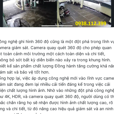
ông nghệ ghi hình 360 độ cũng là một đột phá trong lĩnh v
amera giám sát. Camera quay quét 360 độ cho phép quan
át toàn cảnh môi trường một cách toàn diện và chi tiết,
hông bỏ sót bất kỳ diễn biến nào xảy ra trong khung hình.
hiết kế sản phẩm chất lượng Đồng hành tăng cường khả nă
iám sát và bảo vệ tốt hơn.
ổng hợp lại, việc áp dụng công nghệ mới vào lĩnh vực came
iám sát đang đem lại nhiều cải tiến đáng kể trong việc cải
hiện chất lượng hình ảnh. Nhờ vào những đột phá công ngh
hư 4K, HDR, và camera quay quét 360 độ, người dùng có t
hắc chắn rằng họ sẽ nhận được hình ảnh chất lượng cao, rõ
àng và chi tiết, từ đó nâng cao hiệu quả giám sát và an ninh