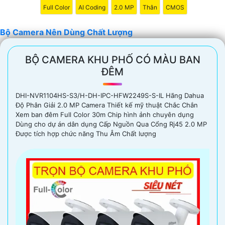
Full Color
AI Coding
2.0 MP
Thân
CMOS
️👩‍👩
3:
Chọn camera có khẩu độ lớn: Camera có khẩu độ
lớn giúp nâng cao khả năng quan sát trong môi trường ánh
Bộ Camera Nên Dùng Chất Lượng
sáng yếu.
4:
Chọn camera có hệ thống chống rung: Hệ thống chống
rung sẽ giúp giảm rung lắc và giữ cho hình ảnh được stabil
BỘ CAMERA KHU PHỐ CÓ MÀU BAN
trong quá trình quay.
ĐÊM
🦉
5:
Chọn camera của các thương hiệu uy tín: Để
khẳng
định
chất lượng sản phẩm, bạn nên chọn camera của các
DHI-NVR1104HS-S3/H-DH-IPC-HFW2249S-S-IL Hãng Dahua
thương hiệu nổi tiếng và có uy tín trên thị trường.
Độ Phân Giải 2.0 MP Camera Thiết kế mỹ thuật Chắc Chắn
Xem ban đêm Full Color 30m Chip hình ảnh chuyên dụng
còn nhiều yếu tố khác cũng ảnh hưởng đến chất lượng
Dùng cho dự án dân dụng Cấp Nguồn Qua Cổng Rj45 2.0 MP
hình ảnh như cảm biến hình ảnh, góc quan sát, khả năng
Được tích hợp chức năng Thu Âm Chất lượng
zoom, và các tính năng bổ sung khác. Trước khi mua bộ
camera, bạn nên tìm hiểu kỹ càng và tham khảo ý kiến từ
người đã sử dụng để chọn được sản phẩm phù hợp nhất
với nhu cầu của mình.