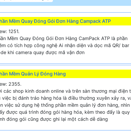
hần Mềm Quay Đóng Gói Đơn Hàng Campack ATP
ew: 1251.
hần Mềm Quay Đóng Gói Đơn Hàng CamPack ATP là phần
m có tích hợp công nghệ Ai nhận diện và dọc mã QR/ bar
de khi camera quay được mã vận đơn
hần Mềm Quản Lý Đóng Hàng
ew: 2355.
i các shop kinh doanh online và trên sàn thương mại điện 
ì việc bị đánh tráo hàng hóa là điều thường xuyên xảy ra, v
n việc sử dụng hệ thống phần mềm quản lý đơn hàng, nhìn
ấy được quá trình đóng gói hàng hóa, kèm theo đấy là quy
ình đóng gói cũng được ghi lại một cách dễ dàng