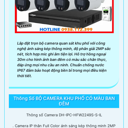
Lắp đặt trọn bộ camera quan sát khu phố với công
nghệ ánh sáng kép thông minh, độ phân giải 2MP sắc
nét, tích hợp mic ghi âm tiện lợi. Hỗ trợ hồng ngoại
'
30m cho hình ảnh ban đêm có màu sắc chân thực,
đáp ứng mọi nhu cầu an ninh. Chuẩn chống nước
IP67 đảm bảo hoạt động bền bỉ trong mọi điều kiện
thời tiết.
Thông Số BỘ CAMERA KHU PHỐ CÓ MÀU BAN
ĐÊM
Thông số Camera DH-IPC-HFW2249S-S-IL
. Camera IP thân Full Color ánh sáng kép thông minh 2MP