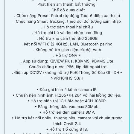
Phát hiện âm thanh bất thường.
. Chế độ quay quét
. Chức năng Preset Patrol (tự động Tour 6 điểm ưa thích)
. Chức năng Smart Tracking, theo dõi đối tượng xâm nhập
. Hỗ trợ đàm thoại hai chiều
. Hỗ trợ còi hú và đèn chớp báo động
. Hỗ trợ khe cắm thẻ nhớ 256GB
. Kết nối WiFi 6 (2.4GHz), LAN, Bluetooth pairing
. Không hỗ trợ giao diện cài đặt web
. Hỗ trợ ONVIF
. App sử dụng: KBVIEW Plus, KBiVMS, KBVMS Lite
. Chuẩn chống nước IP66, lắp đặt ngoài trời
. Điện áp DC12V (không hỗ trợ PoE)Thông Số Đầu Ghi DHI-
NVR1104HS-S3/H
• Đầu ghi hình 4 kênh camera IP.
• Chuẩn nén hình ảnh H.265+/H.264 với hai luồng dữ liệu.
• Hỗ trợ hiển thị 1CH 8M hoặc 4CH 1080P.
• Băng thông đầu vào max 80Mpb.
• Hỗ trợ lên đến camera 8MP.
• Hỗ trợ kết nối nhiều thương hiệu camera với chuẩn tương
thích Onvif 2.4
• Hỗ trợ 1 ổ cứng 8TB.