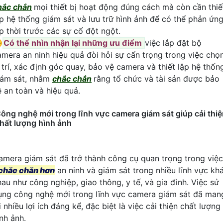
hắc chắn
mọi thiết bị hoạt động đúng cách mà còn cần thiế
ập hệ thống giám sát và lưu trữ hình ảnh để có thể phản ứn
ịp thời trước các sự cố đột ngột.
️
Có thể nhìn nhận lại những ưu điểm
việc lắp đặt bộ
amera an ninh hiệu quả đòi hỏi sự cẩn trọng trong việc chọ
ị trí, xác định góc quay, bảo vệ camera và thiết lập hệ thốn
iám sát, nhằm
chắc chắn
rằng tổ chức và tài sản được bảo
ệ an toàn và hiệu quả.
ông nghệ mới trong lĩnh vực camera giám sát giúp cải thi
hất lượng hình ảnh
amera giám sát đã trở thành công cụ quan trọng trong việc
chắc chắn hơn
an ninh và giám sát trong nhiều lĩnh vực kh
hau như công nghiệp, giao thông, y tế, và gia đình. Việc sử
ụng công nghệ mới trong lĩnh vực camera giám sát đã man
i nhiều lợi ích đáng kể, đặc biệt là việc cải thiện chất lượng
nh ảnh.