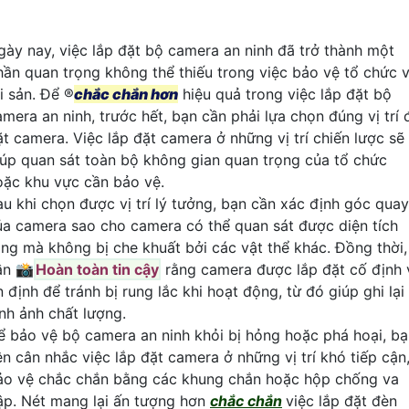
gày nay, việc lắp đặt bộ camera an ninh đã trở thành một
hần quan trọng không thể thiếu trong việc bảo vệ tổ chức 
i sản. Để ®️
chắc chắn hơn
hiệu quả trong việc lắp đặt bộ
amera an ninh, trước hết, bạn cần phải lựa chọn đúng vị trí 
ặt camera. Việc lắp đặt camera ở những vị trí chiến lược sẽ
iúp quan sát toàn bộ không gian quan trọng của tổ chức
oặc khu vực cần bảo vệ.
au khi chọn được vị trí lý tưởng, bạn cần xác định góc quay
ủa camera sao cho camera có thể quan sát được diện tích
ộng mà không bị che khuất bởi các vật thể khác. Đồng thời,
ần 📸
Hoàn toàn tin cậy
rằng camera được lắp đặt cố định 
 định để tránh bị rung lắc khi hoạt động, từ đó giúp ghi lại
ình ảnh chất lượng.
ể bảo vệ bộ camera an ninh khỏi bị hỏng hoặc phá hoại, b
ên cân nhắc việc lắp đặt camera ở những vị trí khó tiếp cận
ảo vệ chắc chắn bằng các khung chắn hoặc hộp chống va
ập. Nét mang lại ấn tượng hơn
chắc chắn
việc lắp đặt đèn