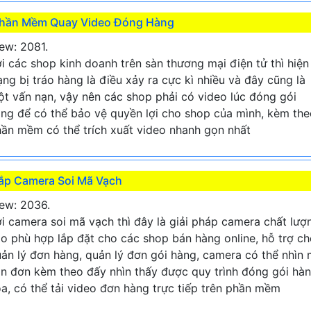
hần Mềm Quay Video Đóng Hàng
ew: 2081.
i các shop kinh doanh trên sàn thương mại điện tử thì hiện
ạng bị tráo hàng là điều xảy ra cực kì nhiều và đây cũng là
t vấn nạn, vậy nên các shop phải có video lúc đóng gói
ng để có thể bảo vệ quyền lợi cho shop của mình, kèm the
ần mềm có thể trích xuất video nhanh gọn nhất
ắp Camera Soi Mã Vạch
ew: 2036.
i camera soi mã vạch thì đây là giải pháp camera chất lượ
o phù hợp lắp đặt cho các shop bán hàng online, hỗ trợ c
ản lý đơn hàng, quản lý đơn gói hàng, camera có thể nhìn
n đơn kèm theo đấy nhìn thấy được quy trình đóng gói hà
a, có thể tải video đơn hàng trực tiếp trên phần mềm