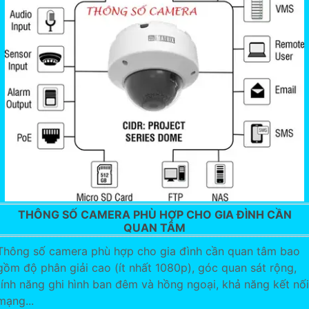
THÔNG SỐ CAMERA PHÙ HỢP CHO GIA ĐÌNH CẦN
QUAN TÂM
Thông số camera phù hợp cho gia đình cần quan tâm bao
gồm độ phân giải cao (ít nhất 1080p), góc quan sát rộng,
tính năng ghi hình ban đêm và hồng ngoại, khả năng kết nối
mạng...