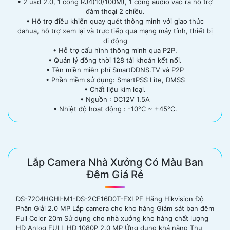
• 2 usd 2.0, 1 cổng RJ4(10/100M), 1 cổng audio vào ra hỗ trợ
đàm thoại 2 chiều.
• Hỗ trợ điều khiển quay quét thông minh với giao thức
dahua, hỗ trợ xem lại và trực tiếp qua mạng máy tính, thiết bị
di động
• Hỗ trợ cấu hình thông minh qua P2P.
• Quản lý đồng thời 128 tài khoản kết nối.
• Tên miền miễn phí SmartDDNS.TV và P2P
• Phần mềm sử dụng: SmartPSS Lite, DMSS
• Chất liệu kim loại.
• Nguồn : DC12V 1.5A
• Nhiệt độ hoạt động : -10°C ~ +45°C.
Lắp Camera Nhà Xưởng Có Màu Ban
Đêm Giá Rẻ
DS-7204HGHI-M1-DS-2CE16D0T-EXLPF Hãng Hikvision Độ
Phân Giải 2.0 MP Lắp camera cho kho hàng Giám sát ban đêm
Full Color 20m Sử dụng cho nhà xưởng kho hàng chất lượng
HD Anlog FULL HD 1080P 2.0 MP Ứng dụng khả năng Thu