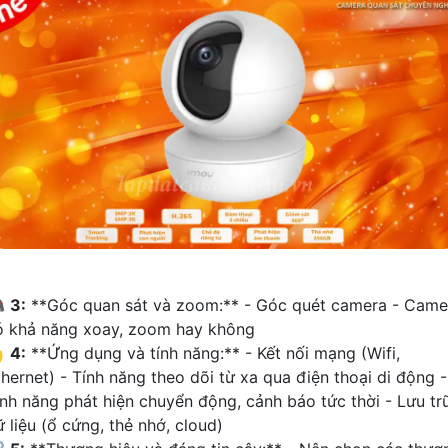

3:
**Góc quan sát và zoom:** - Góc quét camera - Came
ó khả năng xoay, zoom hay không

4:
**Ứng dụng và tính năng:** - Kết nối mạng (Wifi,
thernet) - Tính năng theo dõi từ xa qua điện thoại di động -
ính năng phát hiện chuyển động, cảnh báo tức thời - Lưu tr
 liệu (ổ cứng, thẻ nhớ, cloud)