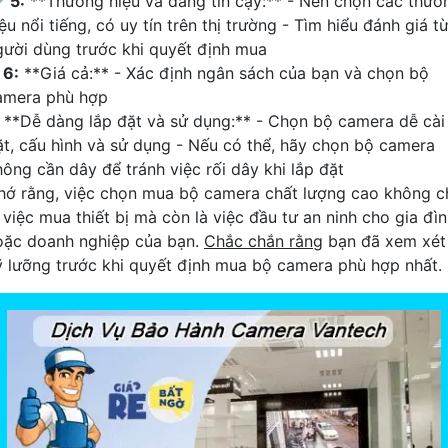

5:
**Thương hiệu và đáng tin cậy:** - Nên chọn các thươ
ệu nổi tiếng, có uy tín trên thị trường - Tìm hiểu đánh giá t
gười dùng trước khi quyết định mua
⤭
6:
**Giá cả:** - Xác định ngân sách của bạn và chọn bộ
amera phù hợp
**Dễ dàng lắp đặt và sử dụng:** - Chọn bộ camera dễ cài
ặt, cấu hình và sử dụng - Nếu có thể, hãy chọn bộ camera
hông cần dây để tránh việc rối dây khi lắp đặt
hớ rằng, việc chọn mua bộ camera chất lượng cao không c
 việc mua thiết bị mà còn là việc đầu tư an ninh cho gia đì
oặc doanh nghiệp của bạn.
Chắc chắn rằng
bạn đã xem xét
ỹ lưỡng trước khi quyết định mua bộ camera phù hợp nhất.