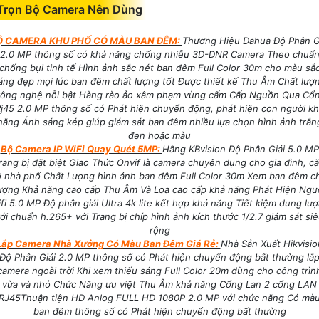
Trọn Bộ Camera Nên Dùng
Ộ CAMERA KHU PHỐ CÓ MÀU BAN ĐÊM:
Thương Hiệu Dahua Độ Phân G
2.0 MP thông số có khả năng chống nhiễu 3D-DNR Camera Theo chuẩ
chống bụi tinh tế Hình ảnh sắc nét ban đêm Full Color 30m cho màu sắ
áng đẹp mọi lúc ban đêm chất lượng tốt Được thiết kế Thu Âm Chất lượ
ông nghệ nỗi bật Hàng rào ảo xâm phạm vùng cấm Cấp Nguồn Qua Cổ
j45 2.0 MP thông số có Phát hiện chuyển động, phát hiện con người k
năng Ánh sáng kép giúp giám sát ban đêm nhiều lựa chọn hình ảnh trắn
đen hoặc màu
Bộ Camera IP WiFi Quay Quét 5MP:
Hãng KBvision Độ Phân Giải 5.0 MP
rang bị đặt biệt Giao Thức Onvif là camera chuyên dụng cho gia đình, c
 nhà phố Chất Lượng hình ảnh ban đêm Full Color 30m Xem ban đêm c
ượng Khả năng cao cấp Thu Âm Và Loa cao cấp khả năng Phát Hiện Ngư
fi 5.0 MP Độ phân giải Ultra 4k lite kết hợp khả năng Tiết kiệm dung lư
ới chuẩn h.265+ với Trang bị chíp hình ảnh kích thước 1/2.7 giám sát si
rộng
Lắp Camera Nhà Xưởng Có Màu Ban Đêm Giá Rẻ:
Nhà Sản Xuất Hikvisio
Độ Phân Giải 2.0 MP thông số có Phát hiện chuyển động bất thường lắ
camera ngoài trời Khi xem thiếu sáng Full Color 20m dùng cho công trìn
vừa và nhỏ Chức Năng ưu việt Thu Âm khả năng Cổng Lan 2 cổng LAN
RJ45Thuận tiện HD Anlog FULL HD 1080P 2.0 MP với chức năng Có mà
ban đêm thông số có Phát hiện chuyển động bất thường