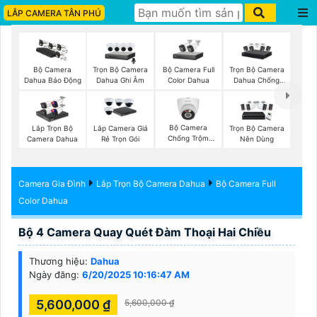
LẮP CAMERA TÂN PHÚ
Trọn Bộ Camera
Bộ Camera Full
Trọn Bộ Camera
Bộ Camera
Dahua Ghi Âm
Color Dahua
Dahua Chống
Dahua Báo Động
Trộm
Bộ Camera
Lắp Trọn Bộ
Lắp Camera Giá
Trọn Bộ Camera
Chống Trộm
Camera Dahua
Rẻ Trọn Gói
Nên Dùng
Kbvision
Camera Gia Đình
Lắp Trọn Bộ Camera Dahua
Bộ Camera Full
Color Dahua
Bộ 4 Camera Quay Quét Đàm Thoại Hai Chiều
Thương hiệu:
Dahua
Ngày đăng:
6/20/2025 10:16:47 AM
5,600,000 ₫
5,600,000 ₫