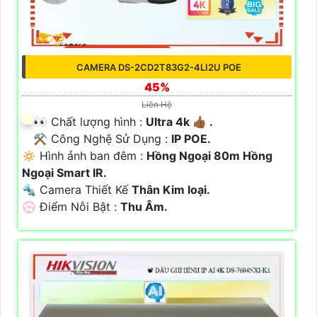
CAMERA DS-2CD2T83G2-4LI2U POE
45%
Liên Hệ
️👀 Chất lượng hình :
Ultra 4k 👍🏾 .
⚒ Công Nghệ Sử Dụng :
IP POE.
🔅 Hình ảnh ban đêm :
Hồng Ngoại 80m Hồng
Ngoại Smart IR.
🔩 Camera Thiết Kế
Thân Kim loại.
️💮 Điểm Nỗi Bật :
Thu Âm.