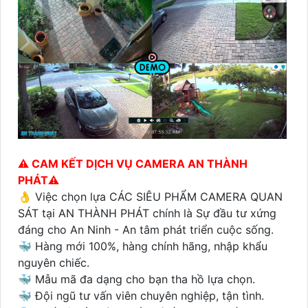
⚠️ CAM KẾT DỊCH VỤ CAMERA AN THÀNH
PHÁT⚠️
👌 Việc chọn lựa CÁC SIÊU PHẨM CAMERA QUAN
SÁT tại AN THÀNH PHÁT chính là Sự đầu tư xứng
đáng cho An Ninh - An tâm phát triển cuộc sống.
🐳 Hàng mới 100%, hàng chính hãng, nhập khẩu
nguyên chiếc.
🐳 Mẫu mã đa dạng cho bạn tha hồ lựa chọn.
🐳 Đội ngũ tư vấn viên chuyên nghiệp, tận tình.