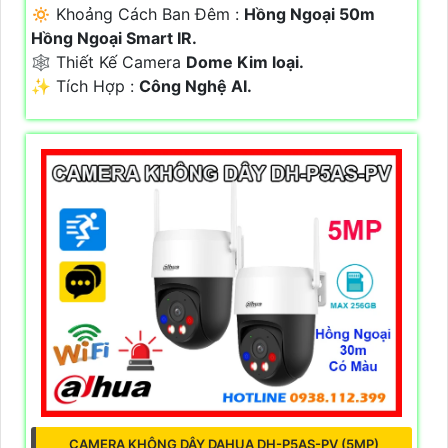
🔅 Khoảng Cách Ban Đêm :
Hồng Ngoại 50m
Hồng Ngoại Smart IR.
🕸️ Thiết Kế Camera
Dome Kim loại.
️✨ Tích Hợp :
Công Nghệ AI.
CAMERA KHÔNG DÂY DAHUA DH-P5AS-PV (5MP)