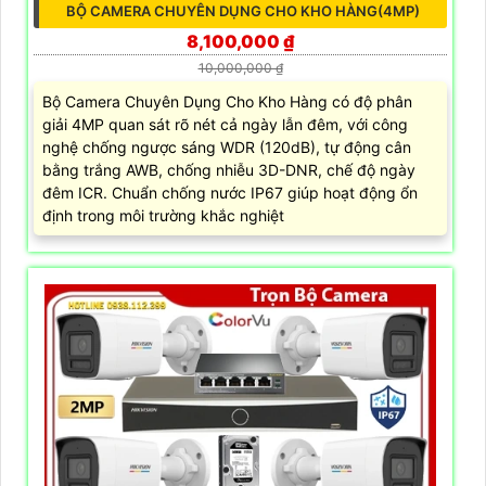
BỘ CAMERA CHUYÊN DỤNG CHO KHO HÀNG(4MP)
8,100,000 ₫
10,000,000 ₫
Bộ Camera Chuyên Dụng Cho Kho Hàng có độ phân
giải 4MP quan sát rõ nét cả ngày lẫn đêm, với công
nghệ chống ngược sáng WDR (120dB), tự động cân
bằng trắng AWB, chống nhiễu 3D-DNR, chế độ ngày
đêm ICR. Chuẩn chống nước IP67 giúp hoạt động ổn
định trong môi trường khắc nghiệt