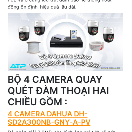
động ổn định, hiệu quả lâu dài.
BỘ 4 CAMERA QUAY
QUÉT ĐÀM THOẠI HAI
CHIỀU GỒM :
4 CAMERA DAHUA DH-
SD2A300NB-GNY-A-PV