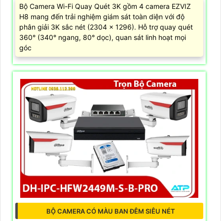
Bộ Camera Wi-Fi Quay Quét 3K gồm 4 camera EZVIZ
H8 mang đến trải nghiệm giám sát toàn diện với độ
phân giải 3K sắc nét (2304 x 1296). Hỗ trợ quay quét
360° (340° ngang, 80° dọc), quan sát linh hoạt mọi
góc
BỘ CAMERA CÓ MÀU BAN ĐÊM SIÊU NÉT