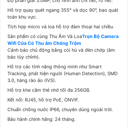
Độ phân giải 3.0MP, cho hình ảnh chi tiết, rõ nét.
Hỗ trợ quay quét ngang 355° và dọc 90°, bao quát
toàn khu vực.
Tích hợp micro và loa hỗ trợ đàm thoại hai chiều.
Sản phẩm có cùng Thu Âm Và Loa
Trọn Bộ Camera
Wifi Cửa Có Thu âm Chống Trộm
Cảnh báo chủ động bằng còi hú và đèn chớp (âm
báo tùy chỉnh).
Hỗ trợ các tính năng thông minh như Smart
Tracking, phát hiện người (Human Detection), SMD
3.0, hàng rào ảo (IVS).
Hỗ trợ khe cắm thẻ nhớ tối đa 256GB.
Kết nối: RJ45, hỗ trợ PoE, ONVIF.
Chuẩn chống nước IP66, chuyên dùng ngoài trời.
Bảo hành chính hãng: 24 tháng.