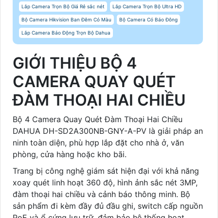
Lắp Camera Trọn Bộ Giá Rẻ sắc nét
Lắp Camera Trọn Bộ Ultra HD
Bộ Camera Hikvision Ban Đêm Có Màu
Bộ Camera Có Báo Đông
Lắp Camera Báo Động Trọn Bộ Dahua
GIỚI THIỆU BỘ 4
CAMERA QUAY QUÉT
ĐÀM THOẠI HAI CHIỀU
Bộ 4 Camera Quay Quét Đàm Thoại Hai Chiều
DAHUA DH-SD2A300NB-GNY-A-PV là giải pháp an
ninh toàn diện, phù hợp lắp đặt cho nhà ở, văn
phòng, cửa hàng hoặc kho bãi.
Trang bị công nghệ giám sát hiện đại với khả năng
xoay quét linh hoạt 360 độ, hình ảnh sắc nét 3MP,
đàm thoại hai chiều và cảnh báo thông minh. Bộ
sản phẩm đi kèm đầy đủ đầu ghi, switch cấp nguồn
PoE và ổ cứng lưu trữ, đảm bảo hệ thống hoạt