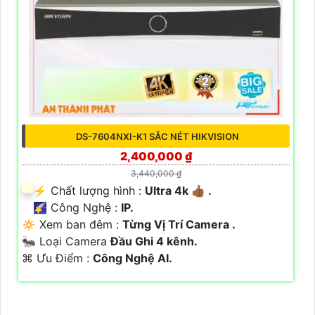
DS-7604NXI-K1 SẮC NÉT HIKVISION
2,400,000 ₫
3,440,000 ₫
️⚡ Chất lượng hình :
Ultra 4k 👍🏾 .
🌠 Công Nghệ :
IP.
🔅 Xem ban đêm :
Từng Vị Trí Camera .
🐜 Loại Camera
Đầu Ghi 4 kênh.
️⌘ Ưu Điểm :
Công Nghệ AI.