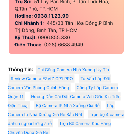
Trụ Sở:
51 Lũy Bán Bích, P. Tân Thới Hòa,
Q.Tân Phú, TP.HCM
Hotline: 0938.11.23.99
Chi Nhánh 1:
445/38 Tân Hòa Đông,P Bình
Trị Đông, Bình Tân, TP HCM
Kỹ Thuật:
0906.855.330
Điện Thoại:
(028) 6688.4949
Thông Tin:
Thi Công Camera Nhà Xưởng Uy Tín
Review Camera EZVIZ CP1 PRO
Tư Vấn Lắp Đặt
Camera Văn Phòng Chính Hãng
Công Ty Lắp Camera
Quận 11
Hướng Dẫn Cài Đặt Camera Wifi Giấu Kín Trên
Điện Thoại
Bộ Camera IP Nhà Xưởng Giá Rẻ
Lắp
Camera Ip Nhà Xưởng Giá Rẻ Sắc Nét
Trọn bộ 4 camera
dahua ngoài trời giá rẻ
Trọn Bộ Camera Kho Hàng
Chuyên Dụng Giá Rẻ