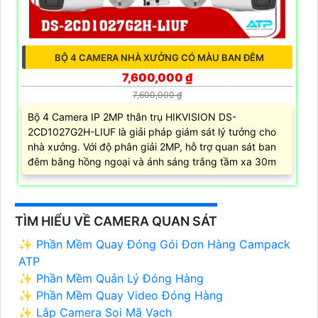
BỘ 4 CAMERA NHÀ XƯỞNG CÓ MÀU BAN ĐÊM
7,600,000 ₫
7,600,000 ₫
Bộ 4 Camera IP 2MP thân trụ HIKVISION DS-
2CD1027G2H-LIUF là giải pháp giám sát lý tưởng cho
nhà xưởng. Với độ phân giải 2MP, hỗ trợ quan sát ban
đêm bằng hồng ngoại và ánh sáng trắng tầm xa 30m
TÌM HIỂU VỀ CAMERA QUAN SÁT
✨ Phần Mềm Quay Đóng Gói Đơn Hàng Campack
ATP
✨ Phần Mềm Quản Lý Đóng Hàng
✨ Phần Mềm Quay Video Đóng Hàng
✨ Lắp Camera Soi Mã Vạch