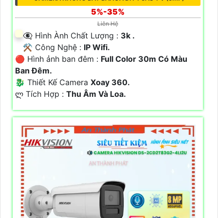
5%-35%
Liên Hệ
👁️‍🗨 Hình Ành Chất Lượng :
3k .
⚒ Công Nghệ :
IP Wifi.
🔴 Hình ảnh ban đêm :
Full Color 30m Có Màu
Ban Ðêm.
🐉️ Thiết Kế Camera
Xoay 360.
️ლ Tích Hợp :
Thu Âm Và Loa.