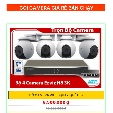
GÓI CAMERA GIÁ RẺ BÁN CHẠY
BỘ CAMERA WI-FI QUAY QUÉT 3K
8,500,000 ₫
10,000,000 ₫