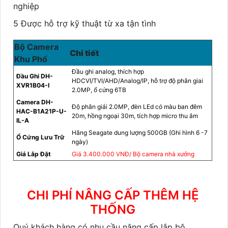
nghiệp
5 Được hỗ trợ kỹ thuật từ xa tận tình
Bộ Camera
Chi tiết
Khu Phố
Đầu ghi analog, thích hợp
Đầu Ghi
DH-
HDCVI/TVI/AHD/Analog/IP, hỗ trợ độ phân giai
XVR1B04-I
2.0MP, ổ cứng 6TB
Camera DH-
Độ phân giải 2.0MP, đèn LEd có màu ban đêm
HAC-B1A21P-U-
20m, hồng ngoại 30m, tích hợp micro thu âm
IL-A
Hãng Seagate dung lượng 500GB (Ghi hình 6 -7
Ổ Cứng Lưu Trữ
ngày)
Giá Lắp Đặt
Giá 3.400.000 VNĐ/ Bộ camera nhà xưởng
CHI PHÍ NÂNG CẤP THÊM HỆ
THỐNG
Quý khách hàng có nhu cầu nâng cấp lắp bộ