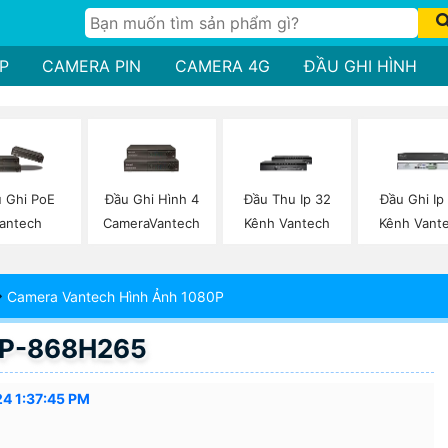
P
CAMERA PIN
CAMERA 4G
ĐẦU GHI HÌNH
 Ghi PoE
Đầu Ghi Hình 4
Đầu Thu Ip 32
Đầu Ghi Ip
antech
CameraVantech
Kênh Vantech
Kênh Vant
Camera Vantech Hình Ảnh 1080P
 VP-868H265
24 1:37:45 PM