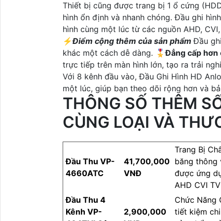
Thiết bị cũng được trang bị 1 ổ cứng (HDD)
hình ổn định và nhanh chóng. Đầu ghi hìn
hình cùng một lúc từ các nguồn AHD, CVI
️⚡
Điểm cộng thêm của sản phẩm
Đầu ghi
khác một cách dễ dàng. 🎖️
Đẳng cấp hơn 
trực tiếp trên màn hình lớn, tạo ra trải ng
Với 8 kênh đầu vào, Đầu Ghi Hình HD Anl
một lúc, giúp bạn theo dõi rộng hơn và bả
THÔNG SỐ THÊM SỐ
CÙNG LOẠI VÀ THƯ
Trang Bị Chấ
Đầu Thu VP-
41,700,000
băng thông 
4660ATC
VNĐ
được ứng d
AHD CVI TVI
Đầu Thu 4
Chức Năng C
Kênh VP-
2,900,000
tiết kiệm c