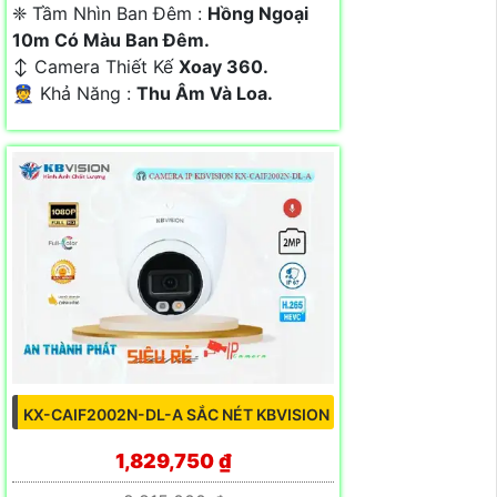
❈ Tầm Nhìn Ban Đêm :
Hồng Ngoại
10m Có Màu Ban Ðêm.
↕️ Camera Thiết Kế
Xoay 360.
️👮 Khả Năng :
Thu Âm Và Loa.
KX-CAIF2002N-DL-A SẮC NÉT KBVISION
1,829,750 ₫