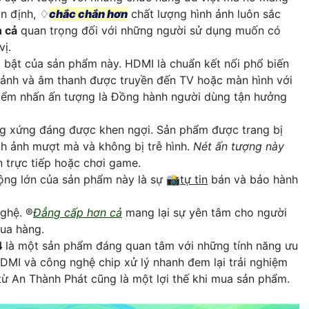
ổn định, ♢
chắc chắn hơn
chất lượng hình ảnh luôn sắc
 cả
quan trọng đối với những người sử dụng muốn có
vị.
bật của sản phẩm này. HDMI là chuẩn kết nối phổ biến
nh ảnh và âm thanh được truyền đến TV hoặc màn hình với
Điểm nhấn ấn tượng là Đồng hành người dùng tận hưởng
g xứng đáng được khen ngợi. Sản phẩm được trang bị
h ảnh mượt mà và không bị trễ hình.
Nét ấn tượng này
n trực tiếp hoặc chơi game.
ộng lớn của sản phẩm này là sự 📸
tự tin
bán và bảo hành
ghệ. ®️
Đẳng cấp hơn cả
mang lại sự yên tâm cho người
mua hàng.
4
là một sản phẩm đáng quan tâm với những tính năng ưu
HDMI và công nghệ chip xử lý nhanh đem lại trải nghiệm
từ An Thành Phát cũng là một lợi thế khi mua sản phẩm.