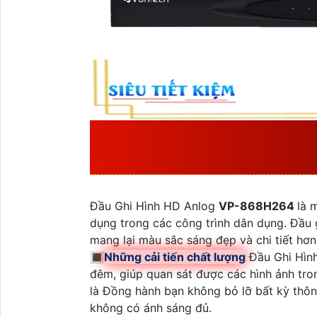
ĐẶC ĐIỂM VỀ THÔN
SẢN XUẤT BỞI VAN
Đầu Ghi Hình HD Anlog
VP-868H264
là 
dụng trong các công trình dân dụng. Đầu g
mang lại màu sắc sáng đẹp và chi tiết hơn
🔳
Những cải tiến chất lượng
Đầu Ghi Hìn
đêm, giúp quan sát được các hình ảnh tro
là Đồng hành bạn không bỏ lỡ bất kỳ thôn
không có ánh sáng đủ.