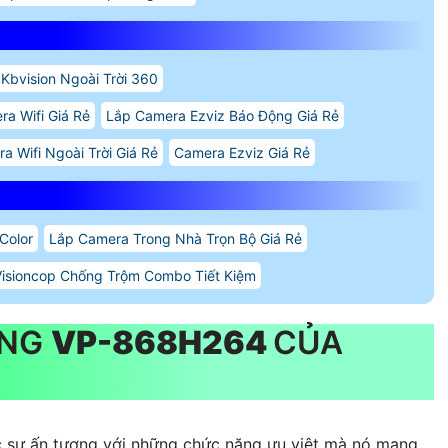
 Kbvision Ngoài Trời 360
a Wifi Giá Rẻ
Lắp Camera Ezviz Báo Động Giá Rẻ
a Wifi Ngoài Trời Giá Rẻ
Camera Ezviz Giá Rẻ
Color
Lắp Camera Trong Nhà Trọn Bộ Giá Rẻ
isioncop Chống Trộm Combo Tiết Kiệm
ÃNG
VP-868H264
CỦA
c sự ấn tượng với những chức năng ưu việt mà nó mang