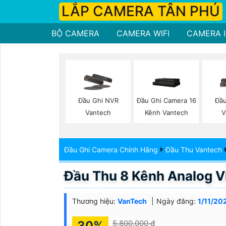
LẮP CAMERA TÂN PHÚ
BỘ CAMERA
CAMERA WIFI
CAMERA I
Đầu Ghi NVR
Đầu Ghi Camera 16
Đầu
Vantech
Kênh Vantech
V
Đầu Ghi Camera Chính Hãng
Đầu Thu Vantech
Đầu Thu 8 Kênh Analog
Thương hiệu:
VanTech
Ngày đăng:
1/11/20
30%
5,800,000 ₫