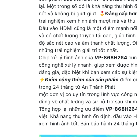
lại. Một trong số đó là khả năng thu hình 
nét và không bị giựt giựt. 🎖️
Đẳng cấp hơn
trải nghiệm xem hình ảnh mượt mà và thú 
Đầu vào HDMI cũng là một điểm mạnh nổi 
và có chất lượng truyền tải cao, giúp hì
độ sắc nét cao và âm thanh chất lượng. 
những trải nghiệm giải trí tốt nhất.
Chip xử lý hình ảnh của
VP-868H264
cũn
công nghệ xử lý nhanh, giúp xem được hìn
đáng giá, đặc biệt khi bạn xem các sự kiệ
️⚡
Điểm cộng thêm của sản phẩm
điểm c
trong 24 tháng từ An Thành Phát
một đơn vị có uy tín trong lĩnh vực công n
dùng về chất lượng và sự hỗ trợ sau khi 
Tổng hợp lại những ưu điểm
VP-868H26
việt. Khả năng thu hình ổn định, đầu vào 
xem hình ảnh tốt. Bản bảo hành 24 tháng 