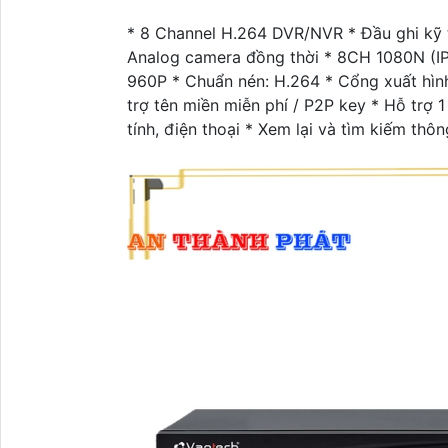
* 8 Channel H.264 DVR/NVR * Đầu ghi kỹ th
Analog camera đồng thời * 8CH 1080N (IP
960P * Chuẩn nén: H.264 * Cổng xuất hình
trợ tên miền miễn phí / P2P key * Hỗ trợ
tính, điện thoại * Xem lại và tìm kiếm thô