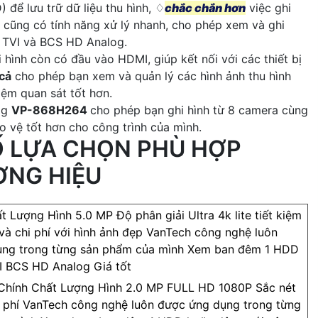
 để lưu trữ dữ liệu thu hình, ♢
chắc chắn hơn
việc ghi
h cũng có tính năng xử lý nhanh, cho phép xem và ghi
, TVI và BCS HD Analog.
 hình còn có đầu vào HDMI, giúp kết nối với các thiết bị
cả
cho phép bạn xem và quản lý các hình ảnh thu hình
hiệm quan sát tốt hơn.
og
VP-868H264
cho phép bạn ghi hình từ 8 camera cùng
o vệ tốt hơn cho công trình của mình.
 LỰA CHỌN PHÙ HỢP
ƠNG HIỆU
t Lượng Hình 5.0 MP Độ phân giải Ultra 4k lite tiết kiệm
và chi phí với hình ảnh đẹp VanTech công nghệ luôn
ụng trong từng sản phẩm của mình Xem ban đêm 1 HDD
 BCS HD Analog Giá tốt
hính Chất Lượng Hình 2.0 MP FULL HD 1080P Sắc nét
hi phí VanTech công nghệ luôn được ứng dụng trong từng