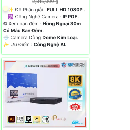
2,815,000 ₫
✨ Độ Phân giải :
FULL HD 1080P .
🕉️ Công Nghệ Camera :
IP POE.
❂ Xem ban đêm :
Hồng Ngoại 30m
Có Màu Ban Đêm.
🌧️ Camera Dòng
Dome Kim Loại.
️✨ Ưu Điểm :
Công Nghệ AI.