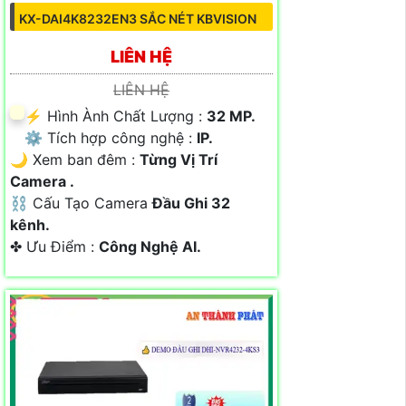
KX-DAI4K8232EN3 SẮC NÉT KBVISION
LIÊN HỆ
LIÊN HỆ
️⚡ Hình Ành Chất Lượng :
32 MP.
⚙ Tích hợp công nghệ :
IP.
🌙 Xem ban đêm :
Từng Vị Trí
Camera .
⛓ Cấu Tạo Camera
Đầu Ghi 32
kênh.
️✤ Ưu Điểm :
Công Nghệ AI.