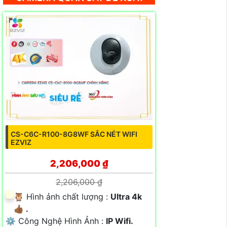
CS-C6C-R100-8G8WF SẮC NÉT WIFI
EZVIZ
2,206,000 ₫
2,206,000 ₫
🦉 Hình ảnh chất lượng :
Ultra 4k
👍🏾 .
⚙ Công Nghệ Hình Ảnh :
IP Wifi.