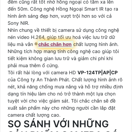
đêm cũng rất tốt nhờ hồng ngoại có tầm xa lên
đến 50m. Công nghệ Hồng Ngoại Smart IR tạo ra
hình ảnh sáng đẹp hơn, vượt trội hơn so với cả
Sony NIR.
Nhìn chung về thiết bị camera sử dụng công nghệ
nén video H.264, giúp tối ưu hoá việc lưu trữ dữ
liệu mà vẫn ®️
chắc chắn hơn
chất lượng hình ảnh.
Những tích hợp mang tính công nghệ cao giúp tôi
tiết kiệm không gian lưu trữ và giảm chi phí khi
phải mua thêm ổ cứng.
Tôi rất hài lòng với camera HD
VP-124TP|AP|CP
của Công ty An Thành Phát. Chất lượng hình ảnh rõ
nét, khả năng chống mưa nắng và hỗ trợ nhiều định
dạng tín hiệu làm cho nó trở thành một lựa chọn
tuyệt vời cho việc giám sát. Tôi chắc chắn sẽ đề
xuất sản phẩm này cho những người cần lắp đặt
camera chất lượng cao.
SO SÁNH VỚI NHỮNG