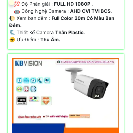
💯 Độ Phân giải :
FULL HD 1080P .
🤖️ Công Nghệ Camera :
AHD CVI TVI BCS.
🌔 Xem ban đêm :
Full Color 20m Có Màu Ban
Ðêm.
🗜️ Thiết Kế Camera
Thân Plastic.
️☣️ Ưu Điểm :
Thu Âm.