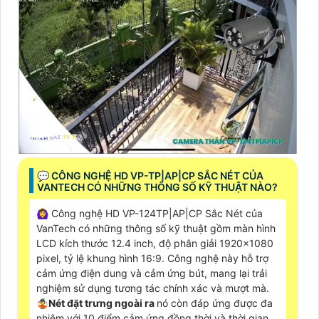
️💬 CÔNG NGHỆ HD VP-TP|AP|CP SẮC NÉT CỦA
VANTECH CÓ NHỮNG THÔNG SỐ KỸ THUẬT NÀO?
🙆‍♀️ Công nghệ HD VP-124TP|AP|CP Sắc Nét của
VanTech có những thông số kỹ thuật gồm màn hình
LCD kích thước 12.4 inch, độ phân giải 1920x1080
pixel, tỷ lệ khung hình 16:9. Công nghệ này hỗ trợ
cảm ứng điện dung và cảm ứng bút, mang lại trải
nghiệm sử dụng tương tác chính xác và mượt mà.
🤹
Nét đặt trưng ngoài ra
nó còn đáp ứng được đa
nhiệm với 10 điểm cảm ứng đồng thời và thời gian