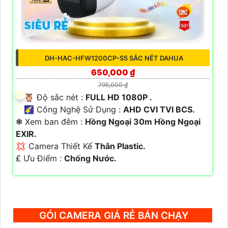
DH-HAC-HFW1200CP-S5 SẮC NÉT DAHUA
650,000 ₫
795,000 ₫
🦉 Độ sắc nét :
FULL HD 1080P .
🌠 Công Nghệ Sử Dụng :
AHD CVI TVI BCS.
❃ Xem ban đêm :
Hồng Ngoại 30m Hồng Ngoại
EXIR.
💢 Camera Thiết Kế
Thân Plastic.
️₤ Ưu Điểm :
Chống Nước.
GÓI CAMERA GIÁ RẺ BÁN CHẠY