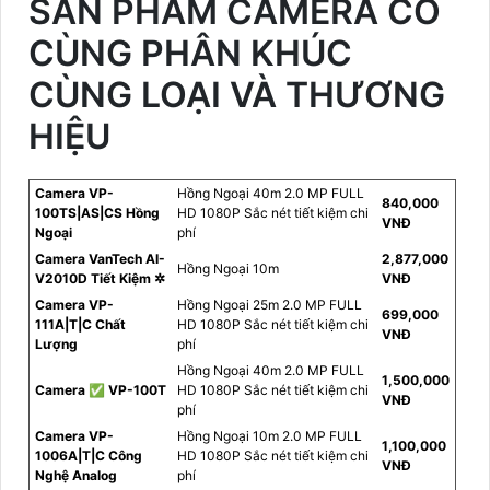
SẢN PHẨM CAMERA CÓ
CÙNG PHÂN KHÚC
CÙNG LOẠI VÀ THƯƠNG
HIỆU
Camera VP-
Hồng Ngoại 40m 2.0 MP FULL
840,000
100TS|AS|CS Hồng
HD 1080P Sắc nét tiết kiệm chi
VNĐ
Ngoại
phí
Camera VanTech AI-
2,877,000
Hồng Ngoại 10m
V2010D Tiết Kiệm ✲
VNĐ
Camera VP-
Hồng Ngoại 25m 2.0 MP FULL
699,000
111A|T|C Chất
HD 1080P Sắc nét tiết kiệm chi
VNĐ
Lượng
phí
Hồng Ngoại 40m 2.0 MP FULL
1,500,000
Camera ✅ VP-100T
HD 1080P Sắc nét tiết kiệm chi
VNĐ
phí
Camera VP-
Hồng Ngoại 10m 2.0 MP FULL
1,100,000
1006A|T|C Công
HD 1080P Sắc nét tiết kiệm chi
VNĐ
Nghệ Analog
phí