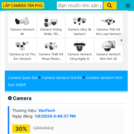
LẮP CAMERA TÂN PHÚ
Camera Vantech
Camera Chống
Camera Ultra 3k
Camera Thết Kế
4K
Nhiễu Tốt
Vantech
Kim Loại Vantech
Vantech
Camera Ip Có Thu
Camera Thiết Kế
Camera Vantech
Camera Vantech
Âm Vantech
Nhựa Plastic
Công Nghệ Ai
Hình Ảnh 2K
Vantech
Camera Quan Sát
Camera Vantech Giá Rẻ
Camera Vantech Hình
Ảnh 1080P
❂ Camera
Thương hiệu:
VanTech
Ngày đăng:
1/8/2024 4:46:37 PM
30%
1,200,000 ₫