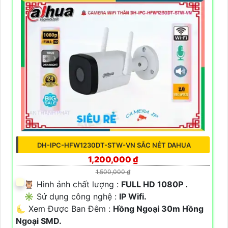
DH-IPC-HFW1230DT-STW-VN SẮC NÉT DAHUA
1,200,000 ₫
1,500,000 ₫
🦉 Hình ảnh chất lượng :
FULL HD 1080P .
✳️ Sử dụng công nghệ :
IP Wifi.
🌜 Xem Được Ban Đêm :
Hồng Ngoại 30m Hồng
Ngoại SMD.