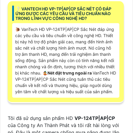
❔ VANTECH HD VP-TP|AP|CP SẮC NÉT CÓ ĐÁP
ỨNG ĐƯỢC CÁC YÊU CẦU VÀ TIÊU CHUẨN NÀO
TRONG LĨNH VỰC CÔNG NGHỆ HD?
🐌 VanTech HD VP-124TP|AP|CP Sắc Nét đáp ứng
các yêu cầu và tiêu chuẩn về công nghệ HD. Thiết
bị này hỗ trợ độ phân giải cao, mang đến hình ảnh
sắc nét và chất lượng hình ảnh mượt. Nó cũng hỗ
trợ âm thanh HD, mang đến trải nghiệm âm thanh
sống động. Sản phẩm này còn có tính năng kết nối
nhanh chóng và ổn định, tương thích với nhiều thiết
bị khác nhau. 🤹
Nét đặt trưng ngoài ra
VanTech HD
VP-124TP|AP|CP Sắc Nét cũng tuân thủ các tiêu
chuẩn về kết nối và thương hiệu, giúp người dùng
yên tâm về chất lượng và hiệu suất của sản phẩm.
Tôi đã sử dụng sản phẩm HD
VP-124TP|AP|CP
của Công ty An Thành Phát và tôi rất hài lòng với
nó. Đây là một camera chống mưa nắng được lắp