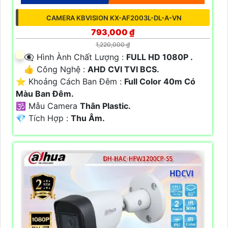
CAMERA KBVISION KX-AF2003L-DL-A-VN
793,000 ₫
1,220,000 ₫
👁️‍🗨 Hình Ành Chất Lượng :
FULL HD 1080P .
👍 Công Nghệ :
AHD CVI TVI BCS.
⭐ Khoảng Cách Ban Đêm :
Full Color 40m Có
Màu Ban Ðêm.
🕉️ Mẫu Camera
Thân Plastic.
️💎 Tích Hợp :
Thu Âm.