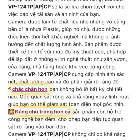
VP-124TP|AP|CP
sẽ là sự lựa chọn tuyệt vời cho
việc bảo vệ tài sản và an ninh của bạn.
Camera được làm từ chất liệu nhẹ nhưng vô cùng
bền bỉ là nhựa Plastic, giúp nó chịu được những
điều kiện thời tiết khắc nghiệt mà không bị ảnh
hưởng đến chất lượng hình ảnh. Sản phẩm được
thiết kế tinh tế với mức độ mỹ thuật cao, phù hợp
để lắp đặt ở những vị trí nghệ thuật như sân vườn,
cửa hàng, nhà hàng hoặc khu vực công cộng.
Camera
VP-124TP|AP|CP
cung cấp hình ảnh sắc
nét, chất lượng cao và độ phân giải rõ ràng để
®️
chắc chắn hơn
bạn không bỏ lỡ bất kỳ chi tiết
nào. Góc quan sát rộng và khả năng xoay linh hoạt
giúp bạn có thể giám sát toàn diện mọi góc nhìn.
🎇
Đáng chú trọng hơn cả
sản phẩm còn hỗ trợ
công nghệ ban đêm, cho phép bạn tiếp tục quan
sát rõ ràng vào ban đêm.
Camera
VP-124TP|AP|CP
không chỉ có khả năng