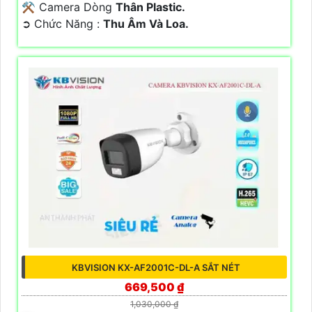
⚒ Camera Dòng
Thân Plastic.
️➲ Chức Năng :
Thu Âm Và Loa.
KBVISION KX-AF2001C-DL-A SẮT NÉT
669,500 ₫
1,030,000 ₫