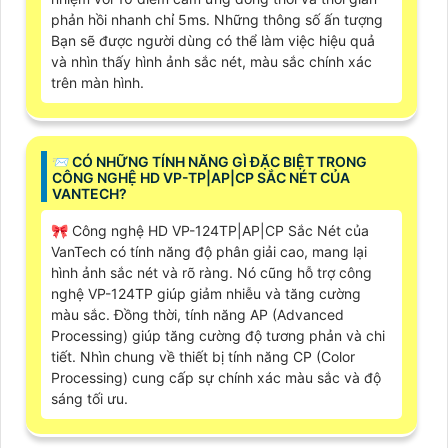
phản hồi nhanh chỉ 5ms. Những thông số ấn tượng
Bạn sẽ được người dùng có thể làm việc hiệu quả
và nhìn thấy hình ảnh sắc nét, màu sắc chính xác
trên màn hình.
📨 CÓ NHỮNG TÍNH NĂNG GÌ ĐẶC BIỆT TRONG
CÔNG NGHỆ HD VP-TP|AP|CP SẮC NÉT CỦA
VANTECH?
🎀 Công nghệ HD VP-124TP|AP|CP Sắc Nét của
VanTech có tính năng độ phân giải cao, mang lại
hình ảnh sắc nét và rõ ràng. Nó cũng hỗ trợ công
nghệ VP-124TP giúp giảm nhiễu và tăng cường
màu sắc. Đồng thời, tính năng AP (Advanced
Processing) giúp tăng cường độ tương phản và chi
tiết. Nhìn chung về thiết bị tính năng CP (Color
Processing) cung cấp sự chính xác màu sắc và độ
sáng tối ưu.