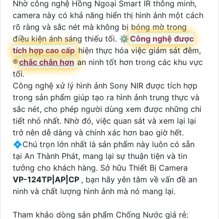
Nhờ công nghệ Hồng Ngoại Smart IR thông minh,
camera này có khả năng hiển thị hình ảnh một cách
rõ ràng và sắc nét mà không bị bóng mờ trong
điều kiện ánh sáng thiếu tối. ⚙
Công nghệ được
tích hợp cao cấp
hiện thực hóa việc giám sát đêm,
®️
chắc chắn hơn
an ninh tốt hơn trong các khu vực
tối.
Công nghệ xử lý hình ảnh Sony NIR được tích hợp
trong sản phẩm giúp tạo ra hình ảnh trung thực và
sắc nét, cho phép người dùng xem được những chi
tiết nhỏ nhất. Nhờ đó, việc quan sát và xem lại lại
trở nên dễ dàng và chính xác hơn bao giờ hết.
💠Chú trọn lớn nhất là sản phẩm này luôn có sẵn
tại An Thành Phát, mang lại sự thuận tiện và tin
tưởng cho khách hàng. Sở hữu Thiết Bị Camera
VP-124TP|AP|CP
, bạn hãy yên tâm về vấn đề an
ninh và chất lượng hình ảnh mà nó mang lại.
Tham khảo dòng sản phẩm Chống Nước giá rẻ: