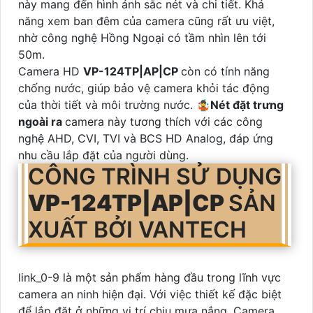
này mang đến hình ảnh sắc nét và chi tiết. Khả
năng xem ban đêm của camera cũng rất ưu việt,
nhờ công nghệ Hồng Ngoại có tầm nhìn lên tới
50m.
Camera HD
VP-124TP|AP|CP
còn có tính năng
chống nước, giúp bảo vệ camera khỏi tác động
của thời tiết và môi trường nước. 🤹
Nét đặt trưng
ngoài ra
camera này tương thích với các công
nghệ AHD, CVI, TVI và BCS HD Analog, đáp ứng
nhu cầu lắp đặt của người dùng.
CÔNG TRÌNH SỬ DỤNG
VP-124TP|AP|CP
SẢN
XUẤT BỞI VANTECH
link_0-9 là một sản phẩm hàng đầu trong lĩnh vực
camera an ninh hiện đại. Với việc thiết kế đặc biệt
để lắp đặt ở những vị trí chịu mưa nắng, Camera