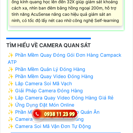
ống kính quang học lên đến 32X giúp giám sát khoảng
cách xa, nhìn ban đêm bằng hồng ngoại 200m, hỗ trợ
tính năng AcuSense nâng cao hiệu quả giám sát an
ninh, có tốc độ lấy nét cao nhờ công nghệ Self-learning
TÌM HIỂU VỀ CAMERA QUAN SÁT
✨ Phần Mềm Quay Đóng Gói Đơn Hàng Campack
ATP
✨ Phần Mềm Quản Lý Đóng Hàng
✨ Phần Mềm Quay Video Đóng Hàng
✨ Lắp Camera Soi Mã Vạch
✨ Giải Pháp Camera Đóng Hàng
✨ Lắp Camera Quay Video Đóng Hàng Giá Rẻ
✨ Ứng Dụng Đặt Món Online
✨ Phần Mềm Order Online Cho Quán Ăn
✨ Camera Đọc Mã QR Đơn Hàng
✨ Camera Soi Mã Vận Đơn Tự Động