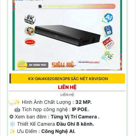
KX-DAI4K8208EN3P8 SẮC NÉT KBVISION
LIÊN HỆ
LIÊN HỆ
✨ Hình Ành Chất Lượng :
32 MP.
🤖️ Tích hợp công nghệ :
IP POE.
❂ Xem ban đêm :
Từng Vị Trí Camera .
❄ Thiết Kế Camera
Đầu Ghi 8 kênh.
️✨ Ưu Điểm :
Công Nghệ AI.