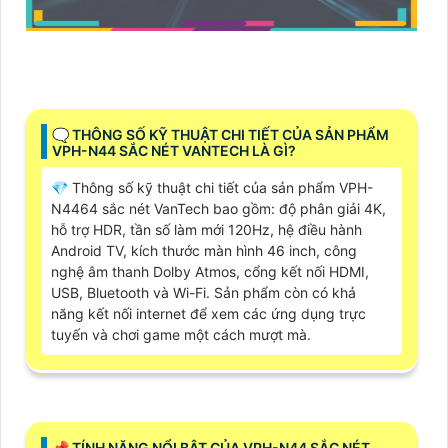
🗨️ THÔNG SỐ KỸ THUẬT CHI TIẾT CỦA SẢN PHẨM
VPH-N44 SẮC NÉT VANTECH LÀ GÌ?
💎 Thông số kỹ thuật chi tiết của sản phẩm VPH-
N4464 sắc nét VanTech bao gồm: độ phân giải 4K,
hỗ trợ HDR, tần số làm mới 120Hz, hệ điều hành
Android TV, kích thước màn hình 46 inch, công
nghệ âm thanh Dolby Atmos, cổng kết nối HDMI,
USB, Bluetooth và Wi-Fi. Sản phẩm còn có khả
năng kết nối internet để xem các ứng dụng trực
tuyến và chơi game một cách mượt mà.
📌 TÍNH NĂNG NỔI BẬT CỦA VPH-N44 SẮC NÉT