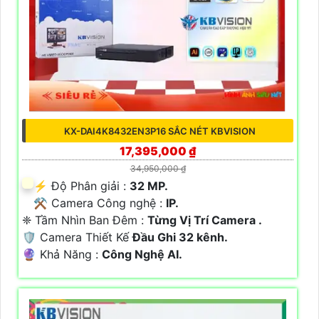
KX-DAI4K8432EN3P16 SẮC NÉT KBVISION
17,395,000 ₫
34,950,000 ₫
️⚡ Độ Phân giải :
32 MP.
⚒ Camera Công nghệ :
IP.
❈ Tầm Nhìn Ban Đêm :
Từng Vị Trí Camera .
🛡 Camera Thiết Kế
Đầu Ghi 32 kênh.
️🔮 Khả Năng :
Công Nghệ AI.