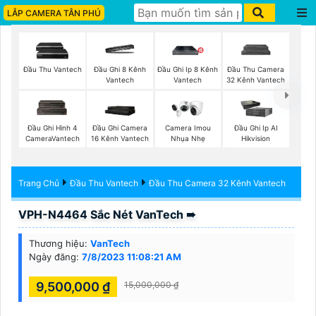
LẮP CAMERA TÂN PHÚ
Đầu Thu Vantech
Đầu Ghi 8 Kênh
Đầu Ghi Ip 8 Kênh
Đầu Thu Camera
Vantech
Vantech
32 Kênh Vantech
Đầu Ghi Hình 4
Đầu Ghi Camera
Camera Imou
Đầu Ghi Ip AI
CameraVantech
16 Kênh Vantech
Nhụa Nhẹ
Hikvision
Trang Chủ
Đầu Thu Vantech
Đầu Thu Camera 32 Kênh Vantech
VPH-N4464 Sắc Nét VanTech ➠
Thương hiệu:
VanTech
Ngày đăng:
7/8/2023 11:08:21 AM
9,500,000 ₫
15,000,000 ₫