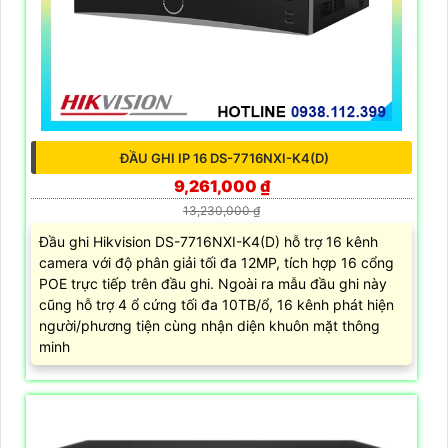
ĐẦU GHI IP 16 DS-7716NXI-K4(D)
9,261,000 ₫
13,230,000 ₫
Đầu ghi Hikvision DS-7716NXI-K4(D) hỗ trợ 16 kênh
camera với độ phân giải tối đa 12MP, tích hợp 16 cổng
POE trực tiếp trên đầu ghi. Ngoài ra mẫu đầu ghi này
cũng hỗ trợ 4 ổ cứng tối đa 10TB/ổ, 16 kênh phát hiện
người/phương tiện cùng nhận diện khuôn mặt thông
minh