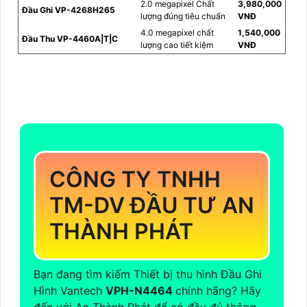
2.0 megapixel Chất
3,980,000
Đầu Ghi VP-4268H265
lượng đúng tiêu chuẩn
VNĐ
4.0 megapixel chất
1,540,000
Đầu Thu VP-4460A|T|C
lượng cao tiết kiệm
VNĐ
CÔNG TY TNHH
TM-DV ĐẦU TƯ AN
THÀNH PHÁT
Bạn đang tìm kiếm Thiết bị thu hình Đầu Ghi
Hình Vantech
VPH-N4464
chính hãng? Hãy
đến với An Thành Phát để có đầy đủ thông