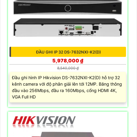
ĐẦU GHI IP 32 DS-7632NXI-K2(D)
5,978,000 ₫
8,540,000 ₫
Đầu ghi hình IP Hikvision DS-7632NXI-K2(D) hỗ trợ 32
kênh camera với độ phân giải lên tới 12MP. Băng thông
đầu vào 256Mbps, đầu ra 160Mbps, cổng HDMI 4K,
VGA Full HD