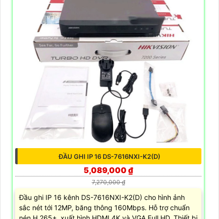
ĐẦU GHI IP 16 DS-7616NXI-K2(D)
5,089,000 ₫
7,270,000 ₫
Đầu ghi IP 16 kênh DS-7616NXI-K2(D) cho hình ảnh
sắc nét tới 12MP, băng thông 160Mbps. Hỗ trợ chuẩn
nén H.265+, xuất hình HDMI 4K và VGA Full HD. Thiết bị