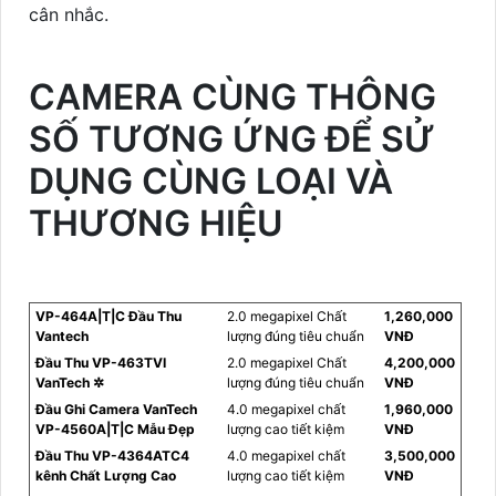
cân nhắc.
CAMERA CÙNG THÔNG
SỐ TƯƠNG ỨNG ĐỂ SỬ
DỤNG CÙNG LOẠI VÀ
THƯƠNG HIỆU
VP-464A|T|C Đầu Thu
2.0 megapixel Chất
1,260,000
Vantech
lượng đúng tiêu chuẩn
VNĐ
Đầu Thu VP-463TVI
2.0 megapixel Chất
4,200,000
VanTech ✲
lượng đúng tiêu chuẩn
VNĐ
Đầu Ghi Camera VanTech
4.0 megapixel chất
1,960,000
VP-4560A|T|C Mẫu Đẹp
lượng cao tiết kiệm
VNĐ
Đầu Thu VP-4364ATC4
4.0 megapixel chất
3,500,000
kênh Chất Lượng Cao
lượng cao tiết kiệm
VNĐ