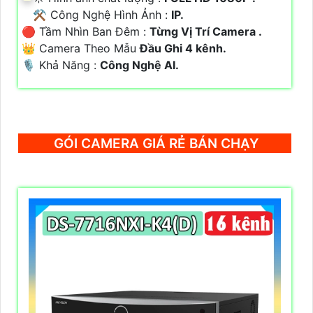
⚒ Công Nghệ Hình Ảnh :
IP.
🔴 Tầm Nhìn Ban Đêm :
Từng Vị Trí Camera .
👑 Camera Theo Mẫu
Đầu Ghi 4 kênh.
️🎙 Khả Năng :
Công Nghệ AI.
GÓI CAMERA GIÁ RẺ BÁN CHẠY