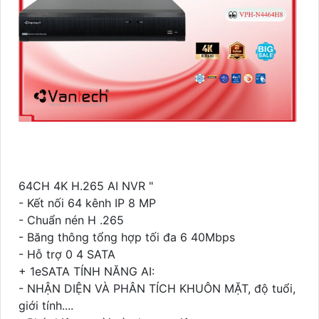
64CH 4K H.265 AI NVR "
- Kết nối 64 kênh IP 8 MP
- Chuẩn nén H .265
- Băng thông tổng hợp tối đa 6 40Mbps
- Hỗ trợ 0 4 SATA
+ 1eSATA TÍNH NĂNG AI:
- NHẬN DIỆN VÀ PHÂN TÍCH KHUÔN MẶT, độ tuổi,
giới tính....