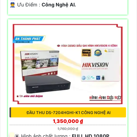
️👮 Ưu Điểm :
Công Nghệ AI.
ĐẦU THU DS-7204HGHI-K1 CÔNG NGHỆ AI
1,350,000 ₫
1,760,000 ₫
☀️ Hình ảnh chất lượng :
FULL HD 1080P .