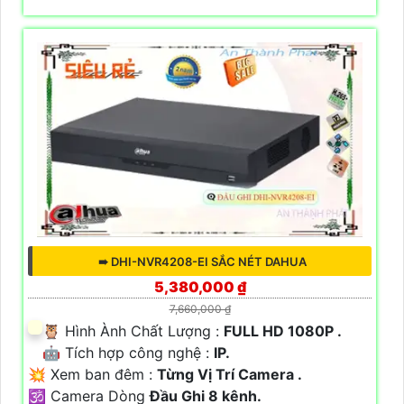
➠ DHI-NVR4208-EI SẮC NÉT DAHUA
5,380,000 ₫
7,660,000 ₫
🦉 Hình Ành Chất Lượng :
FULL HD 1080P .
🤖️ Tích hợp công nghệ :
IP.
💥 Xem ban đêm :
Từng Vị Trí Camera .
🕉️ Camera Dòng
Đầu Ghi 8 kênh.