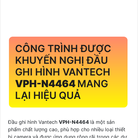
CÔNG TRÌNH ĐƯỢC
KHUYẾN NGHỊ ĐẦU
GHI HÌNH VANTECH
VPH-N4464
MANG
LẠI HIỆU QUẢ
Đầu ghi hình Vantech
VPH-N4464
là một sản
phẩm chất lượng cao, phù hợp cho nhiều loại thiết
bị camera và được ứng dụng rộng rãi trong các dự