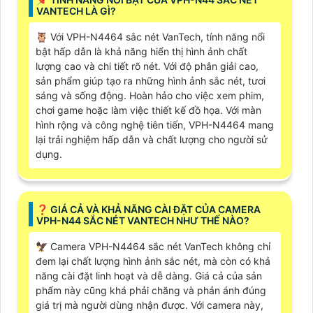
VANTECH LÀ GÌ?
🦉 Với VPH-N4464 sắc nét VanTech, tính năng nổi
bật hấp dẫn là khả năng hiển thị hình ảnh chất
lượng cao và chi tiết rõ nét. Với độ phân giải cao,
sản phẩm giúp tạo ra những hình ảnh sắc nét, tươi
sáng và sống động. Hoàn hảo cho việc xem phim,
chơi game hoặc làm việc thiết kế đồ họa. Với màn
hình rộng và công nghệ tiên tiến, VPH-N4464 mang
lại trải nghiệm hấp dẫn và chất lượng cho người sử
dụng.
️❓ GIÁ CẢ VÀ KHẢ NĂNG CÀI ĐẶT CỦA CAMERA
VPH-N44 SẮC NÉT VANTECH NHƯ THẾ NÀO?
🦅 Camera VPH-N4464 sắc nét VanTech không chỉ
đem lại chất lượng hình ảnh sắc nét, mà còn có khả
năng cài đặt linh hoạt và dễ dàng. Giá cả của sản
phẩm này cũng khá phải chăng và phản ánh đúng
giá trị mà người dùng nhận được. Với camera này,