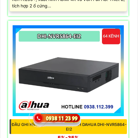
tích hợp 2 ổ cứng...
ĐẦU GHI HÌNH CAMERA IP 64 KÊNH DAHUA DHI-NVR5864-
EI2
5%-35%