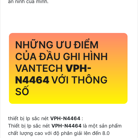
an ninh của mình.
NHỮNG ƯU ĐIỂM
CỦA ĐẦU GHI HÌNH
VANTECH
VPH-
N4464
VỚI THÔNG
SỐ
thiết bị Ip sắc nét
VPH-N4464
:
Thiết bị Ip sắc nét
VPH-N4464
là một sản phẩm
chất lượng cao với độ phân giải lên đến 8.0