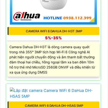
CAMERA WIFI 6 DAHUA DH-H3T 3MP
5%-35%
Camera Dahua DH-H3T là dòng camera quay quét
trong nhà 355° 3MP tích hợp Wi-Fi 6 Công nghệ AI
phát hiện người chuyển động và âm thanh bất thường
đàm thoại hai chiều, hồng ngoại tầm xa ban đêm 10m
hỗ trợ thẻ nhớ MicroSD 256GB ONVIF và điều khiển từ
xa qua ứng dụng DMSS
CAMERA WIFI 6 DAHUA DH-H5AS 5MP