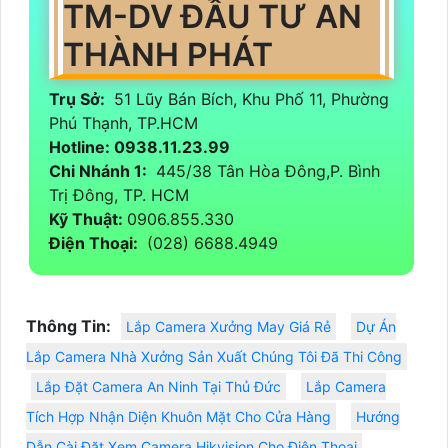
TM-DV ĐẦU TƯ AN
THÀNH PHÁT
Trụ Sở:
51 Lũy Bán Bích, Khu Phố 11, Phường
Phú Thạnh, TP.HCM
Hotline: 0938.11.23.99
Chi Nhánh 1:
445/38 Tân Hòa Đông,P. Bình
Trị Đông, TP. HCM
Kỹ Thuật:
0906.855.330
Điện Thoại:
(028) 6688.4949
Thông Tin:
Lắp Camera Xưởng May Giá Rẻ
Dự Án
Lắp Camera Nhà Xưởng Sản Xuất Chúng Tôi Đã Thi Công
Lắp Đặt Camera An Ninh Tại Thủ Đức
Lắp Camera
Tích Hợp Nhận Diện Khuôn Mặt Cho Cửa Hàng
Hướng
Dẫn Cài Đặt Xem Camera Hikvision Cho Điện Thoại