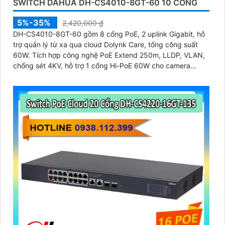
SWITCH DAHUA DH-CS4010-8GT-60 10 CỔNG
5%-35%
2,420,000 ₫
DH-CS4010-8GT-60 gồm 8 cổng PoE, 2 uplink Gigabit, hỗ
trợ quản lý từ xa qua cloud Dolynk Care, tổng công suất
60W. Tích hợp công nghệ PoE Extend 250m, LLDP, VLAN,
chống sét 4KV, hỗ trợ 1 cổng Hi-PoE 60W cho camera
speedome