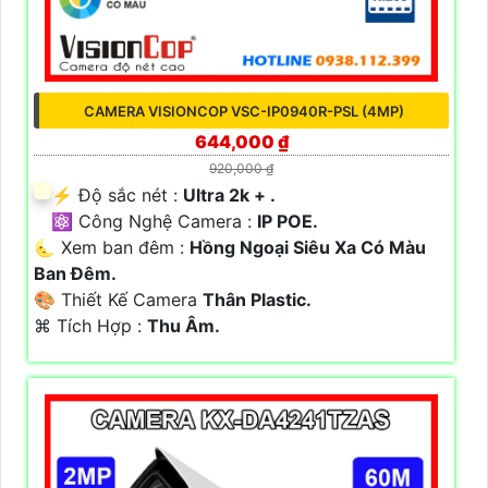
CAMERA VISIONCOP VSC-IP0940R-PSL (4MP)
644,000 ₫
920,000 ₫
️⚡ Độ sắc nét :
Ultra 2k + .
⚛️ Công Nghệ Camera :
IP POE.
🌜 Xem ban đêm :
Hồng Ngoại Siêu Xa Có Màu
Ban Ðêm.
🎨 Thiết Kế Camera
Thân Plastic.
️⌘ Tích Hợp :
Thu Âm.