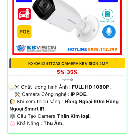
KX-DA4241TZAS CAMERA KBVISION 2MP
5%-35%
liên hệ
☀️ Chất lượng hình Ảnh :
FULL HD 1080P .
⚒ Camera Công nghệ :
IP POE.
🌔 Khi xem thiếu sáng :
Hồng Ngoại 60m Hồng
Ngoại Smart IR.
🕸️ Cấu Tạo Camera
Thân Kim loại.
️💮 Khả Năng :
Thu Âm.