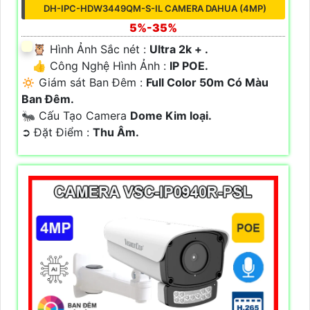
DH-IPC-HDW3449QM-S-IL CAMERA DAHUA (4MP)
5%-35%
🦉 Hình Ảnh Sắc nét :
Ultra 2k + .
👍 Công Nghệ Hình Ảnh :
IP POE.
🔅 Giám sát Ban Đêm :
Full Color 50m Có Màu
Ban Ðêm.
🐜 Cấu Tạo Camera
Dome Kim loại.
️➲ Đặt Điểm :
Thu Âm.