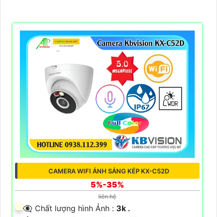
CAMERA WIFI ÁNH SÁNG KÉP KX-C52D
5%-35%
liên hệ
👁️‍🗨 Chất lượng hình Ảnh :
3k .