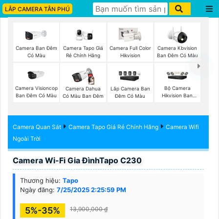
LẮP CAMERA TÂN PHÚ
Camera Ban Đêm
Camera Tapo Giá
Camera Full Color
Camera Kbvision
Có Màu
Rẻ Chính Hãng
Hikvision
Ban Đêm Có Màu
Camera Visioncop
Bộ Camera
Camera Dahua
Lắp Camera Ban
Ban Đêm Có Màu
Hikvision Ban
Có Màu Ban Đêm
Đêm Có Màu
Đêm Có Màu
Camera Quan Sát
Camera Tapo Giá Rẻ Chính Hãng
Camera Wifi
Ngoài Trời
Camera Wi-Fi Gia ĐìnhTapo C230
Thương hiệu:
Tapo
Ngày đăng:
7/25/2025 2:25:59 PM
5%-35%
13,900,000 ₫