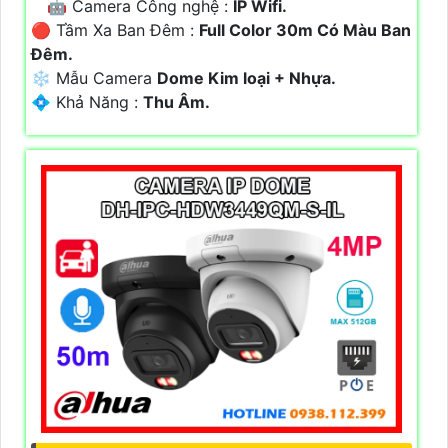
🤖️ Camera Công nghệ :
IP Wifi.
🔴 Tầm Xa Ban Đêm :
Full Color 30m Có Màu Ban
Ðêm.
❄ Mẫu Camera
Dome Kim loại + Nhựa.
️💠 Khả Năng :
Thu Âm.