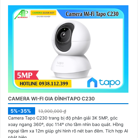
CAMERA WI-FI GIA ĐÌNHTAPO C230
5%-35%
13,900,000 ₫
Camera Tapo C230 trang bị độ phân giải 3K 5MP, góc
xoay ngang 360º, dọc 114º cho tầm nhìn bao quát. Hồng
ngoại tầm xa 12m giúp ghi hình rõ nét ban đêm. Tích hợp AI
phát hiện...