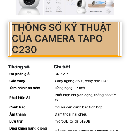
THÔNG SỐ KỸ THUẬT
CỦA CAMERA TAPO
C230
Thông số
Chi tiết
Độ phân giải
3K 5MP
Góc xoay
Xoay ngang 360º, xoay dọc 114º
Tầm nhìn ban đêm
Hồng ngoại 12 mét
Phát hiện chuyển động, thông báo tức
Phát hiện AI
thì
Cảnh báo
Còi và đèn cảnh báo tích hợp
Âm thanh
Đàm thoại hai chiều
Lưu trữ
microSD tối đa 512GB
Điều khiển bằng giọng
Hỗ trợ Google Assistant, Amazon Alexa