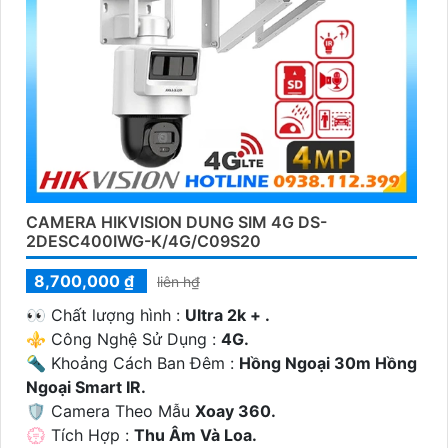
CAMERA HIKVISION DUNG SIM 4G DS-
2DESC400IWG-K/4G/C09S20
8,700,000 ₫
liên h₫
️👀 Chất lượng hình :
Ultra 2k + .
⚜️ Công Nghệ Sử Dụng :
4G.
🔦 Khoảng Cách Ban Đêm :
Hồng Ngoại 30m Hồng
Ngoại Smart IR.
🛡 Camera Theo Mẫu
Xoay 360.
️💮 Tích Hợp :
Thu Âm Và Loa.