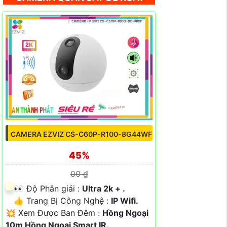
CAMERA EZVIZ CS-C60P-R100-8G44WF
45%
00 ₫
️👀 Độ Phân giải :
Ultra 2k + .
👍 Trang Bị Công Nghệ :
IP Wifi.
💥 Xem Được Ban Đêm :
Hồng Ngoại
10m Hồng Ngoại Smart IR.