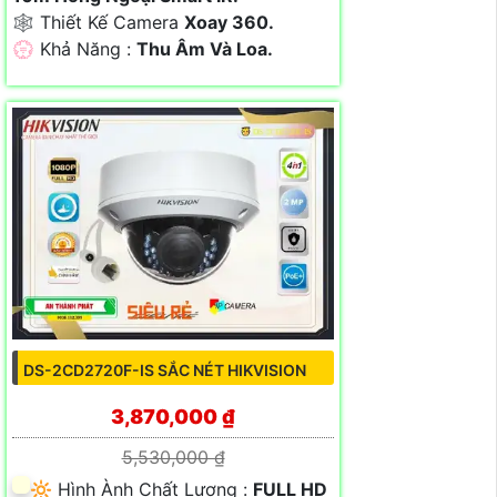
🕸️ Thiết Kế Camera
Xoay 360.
️💮 Khả Năng :
Thu Âm Và Loa.
DS-2CD2720F-IS SẮC NÉT HIKVISION
3,870,000 ₫
5,530,000 ₫
🔆 Hình Ành Chất Lượng :
FULL HD