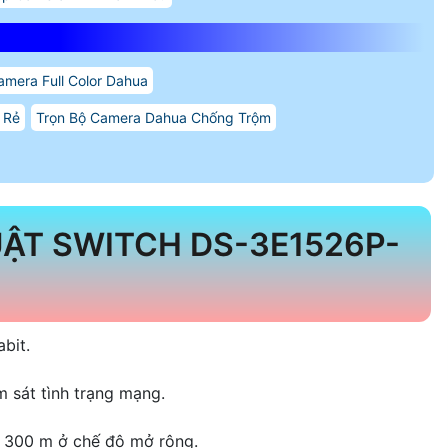
amera Full Color Dahua
 Rẻ
Trọn Bộ Camera Dahua Chống Trộm
ẬT SWITCH DS-3E1526P-
bit.
m sát tình trạng mạng.
h 300 m ở chế độ mở rộng.