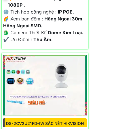
1080P .
⚙ Tích hợp công nghệ :
IP POE.
🌈 Xem ban đêm :
Hồng Ngoại 30m
Hồng Ngoại SMD.
🐉️ Camera Thiết Kế
Dome Kim Loại.
️✔️ Ưu Điểm :
Thu Âm.
DS-2CV2U21FD-IW SẮC NÉT HIKVISION