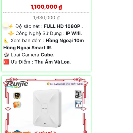
1,100,000 ₫
1,630,000 ₫
️⚡ Độ sắc nét :
FULL HD 1080P .
⚜️ Công Nghệ Sử Dụng :
IP Wifi.
🌜 Xem ban đêm :
Hồng Ngoại 10m
Hồng Ngoại Smart IR.
🎲 Loại Camera
Cube.
️🆑 Ưu Điểm :
Thu Âm Và Loa.