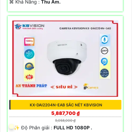
️⌘ Khả Năng :
Thu Âm.
KX-DAI2204N-EAB SẮC NÉT KBVISION
5,887,700 ₫
9,058,000 ₫
✨ Độ Phân giải :
FULL HD 1080P .