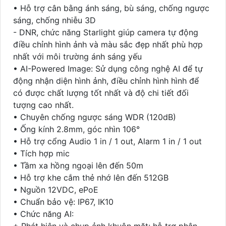
• Hỗ trợ cân bằng ánh sáng, bù sáng, chống ngược
sáng, chống nhiễu 3D
- DNR, chức năng Starlight giúp camera tự động
điều chỉnh hình ảnh và màu sắc đẹp nhất phù hợp
nhất với môi trường ánh sáng yếu
• AI-Powered Image: Sử dụng công nghệ AI để tự
động nhận diện hình ảnh, điều chỉnh hình hình để
có được chất lượng tốt nhất và độ chi tiết đối
tượng cao nhất.
• Chuyên chống ngược sáng WDR (120dB)
• Ống kính 2.8mm, góc nhìn 106°
• Hỗ trợ cổng Audio 1 in / 1 out, Alarm 1 in / 1 out
• Tích hợp mic
• Tầm xa hồng ngoại lên đến 50m
• Hỗ trợ khe cắm thẻ nhớ lên đến 512GB
• Nguồn 12VDC, ePoE
• Chuẩn bảo vệ: IP67, IK10
• Chức năng AI:
+ Phát hiện và chụp ảnh khuôn mặt: hỗ trợ phân