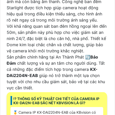
ảnh mà còn bằng âm thanh. Công nghệ ban đêm
Starlight được tích hợp giúp camera hoạt động
hiệu quả trong điều kiện thiếu sáng, cho hình ảnh
rõ nét ngay cả trong môi trường ánh sáng yếu.
Với khả năng quan sát ban đêm hồng ngoại lên đến
50m, sản phẩm này phù hợp cho việc giám sát an
ninh 24/7, đặc biệt là cho căn hộ, nhà phố. Thiết kế
Dome kim loại chắc chắn và chất lượng, giúp bảo
vệ camera khỏi môi trường khắc nghiệt.
Sản phẩm chính hãng tại An Thành Phát 🔄
Bảo
Đảm
chất lượng và sự an tâm cho người dùng. Tất
cả những đặc điểm tích hợp trong camera
KX-
DAi2204N-EAB
giúp nó trở thành một lựa chọn
tuyệt vời cho nhu cầu giám sát, bảo vệ tại các khu
vực cần thiết.
⁉️ THÔNG SỐ KỸ THUẬT CHI TIẾT CỦA CAMERA IP
KX-DAI2N-EAB SẮC NÉT KBVISION LÀ GÌ?
🥇 Camera IP KX-DAi2204N-EAB của KBvision có