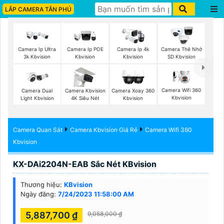
LẮP CAMERA TÂN PHÚ
Camera Ip Ultra
Camera Ip POE
Camera Ip 4k
Camera Thẻ Nhớ
3k Kbvision
Kbvision
Kbvision
SD Kbvision
Camera Wifi 360
Camera Dual
Camera Kbvision
Camera Xoay 360
Kbvision
Light Kbvision
4K Siêu Nét
Kbvision
Camera Quan Sát
Camera Kbvision Giá Rẻ
Camera Wifi 360
Kbvision
KX-DAi2204N-EAB Sắc Nét KBvision
Thương hiệu:
KBvision
Ngày đăng:
7/24/2023 11:58:00 AM
5,887,700 ₫
9,058,000 ₫