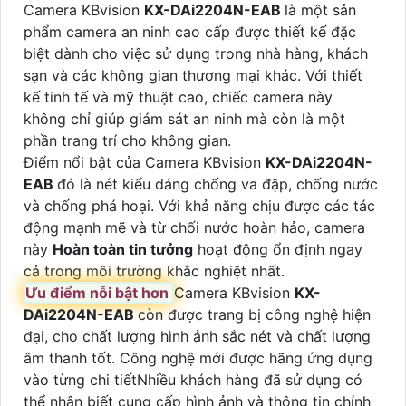
Camera KBvision
KX-DAi2204N-EAB
là một sản
phẩm camera an ninh cao cấp được thiết kế đặc
biệt dành cho việc sử dụng trong nhà hàng, khách
sạn và các không gian thương mại khác. Với thiết
kế tinh tế và mỹ thuật cao, chiếc camera này
không chỉ giúp giám sát an ninh mà còn là một
phần trang trí cho không gian.
Điểm nổi bật của Camera KBvision
KX-DAi2204N-
EAB
đó là nét kiểu dáng chống va đập, chống nước
và chống phá hoại. Với khả năng chịu được các tác
động mạnh mẽ và từ chối nước hoàn hảo, camera
này
Hoàn toàn tin tưởng
hoạt động ổn định ngay
cả trong môi trường khắc nghiệt nhất.
Ưu điểm nỗi bật hơn
Camera KBvision
KX-
DAi2204N-EAB
còn được trang bị công nghệ hiện
đại, cho chất lượng hình ảnh sắc nét và chất lượng
âm thanh tốt. Công nghệ mới được hãng ứng dụng
vào từng chi tiếtNhiều khách hàng đã sử dụng có
thể nhận biết cung cấp hình ảnh và thông tin chính