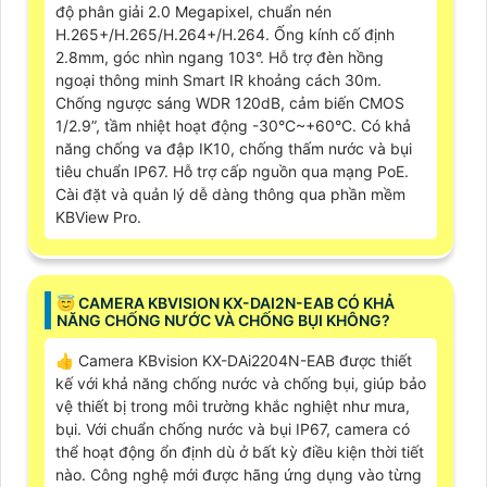
độ phân giải 2.0 Megapixel, chuẩn nén
H.265+/H.265/H.264+/H.264. Ống kính cố định
2.8mm, góc nhìn ngang 103°. Hỗ trợ đèn hồng
ngoại thông minh Smart IR khoảng cách 30m.
Chống ngược sáng WDR 120dB, cảm biến CMOS
1/2.9”, tầm nhiệt hoạt động -30°C~+60°C. Có khả
năng chống va đập IK10, chống thấm nước và bụi
tiêu chuẩn IP67. Hỗ trợ cấp nguồn qua mạng PoE.
Cài đặt và quản lý dễ dàng thông qua phần mềm
KBView Pro.
😇 CAMERA KBVISION KX-DAI2N-EAB CÓ KHẢ
NĂNG CHỐNG NƯỚC VÀ CHỐNG BỤI KHÔNG?
👍 Camera KBvision KX-DAi2204N-EAB được thiết
kế với khả năng chống nước và chống bụi, giúp bảo
vệ thiết bị trong môi trường khắc nghiệt như mưa,
bụi. Với chuẩn chống nước và bụi IP67, camera có
thể hoạt động ổn định dù ở bất kỳ điều kiện thời tiết
nào. Công nghệ mới được hãng ứng dụng vào từng