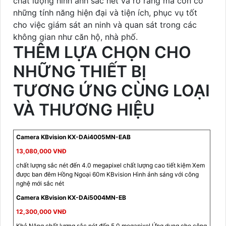
chất lượng hình ảnh sắc nét và rõ ràng mà còn có
những tính năng hiện đại và tiện ích, phục vụ tốt
cho việc giám sát an ninh và quan sát trong các
không gian như căn hộ, nhà phố.
THÊM LỰA CHỌN CHO
NHỮNG THIẾT BỊ
TƯƠNG ỨNG CÙNG LOẠI
VÀ THƯƠNG HIỆU
Camera KBvision KX-DAi4005MN-EAB
13,080,000 VNĐ
chất lượng sắc nét đến 4.0 megapixel chất lượng cao tiết kiệm Xem
được ban đêm Hồng Ngoại 60m KBvision Hình ảnh sáng với công
nghệ mới sắc nét
Camera KBvision KX-DAi5004MN-EB
12,300,000 VNĐ
Khả Năng chất lượng sắc nét đến 5.0 megapixel Ứng dụng cho công