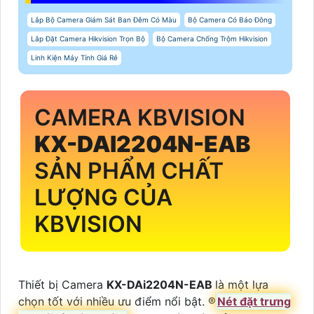
Lắp Bộ Camera Giám Sát Ban Đêm Có Màu
Bộ Camera Có Báo Đông
Lắp Đặt Camera Hikvision Trọn Bộ
Bộ Camera Chống Trộm Hikvision
Linh Kiện Máy Tính Giá Rẻ
CAMERA KBVISION
KX-DAI2204N-EAB
SẢN PHẨM CHẤT
LƯỢNG CỦA
KBVISION
Thiết bị Camera
KX-DAi2204N-EAB
là một lựa
chọn tốt với nhiều ưu điểm nổi bật. ®️
Nét đặt trưng