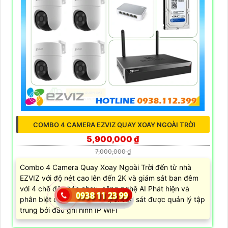
COMBO 4 CAMERA EZVIZ QUAY XOAY NGOÀI TRỜI
5,900,000 ₫
7,000,000 ₫
Combo 4 Camera Quay Xoay Ngoài Trời đến từ nhà
EZVIZ với độ nét cao lên đến 2K và giám sát ban đêm
với 4 chế độ khác nhau, công nghệ AI Phát hiện và
phân biệt các chuyển động chuẩn sát được quản lý tập
trung bởi đầu ghi hình IP WiFi