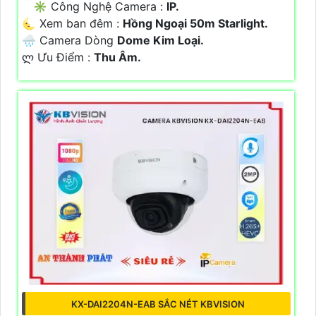
✳️ Công Nghệ Camera :
IP.
🌜 Xem ban đêm :
Hồng Ngoại 50m Starlight.
🌧️ Camera Dòng
Dome Kim Loại.
️ლ Ưu Điểm :
Thu Âm.
KX-DAI2204N-EAB SẮC NÉT KBVISION