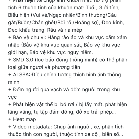
tích 6 thuộc tính của khuôn mặt: Tuổi, Giới tính,
Biểu hiện (Vui vẻ/Ngạc nhiên/Bình thường/Cáu
gắt/Buồn/Chán ghét/Bối rối/Hoảng sợ), Đeo kính,
Đeo khẩu trang, Râu và ria mép
+ Bảo vệ chu vi: Hàng rào ảo và khu vực cấm xâm
nhập (Bảo vệ khu vực quan sát, Bảo vệ khu vực
giới hạn, Bảo vệ khu vực nguy hiểm.
+ SMD 3.0 (lọc báo động thông minh) có thể phân
loại giữa người và phương tiện
+ AI SSA: Điều chỉnh tương thích hình ảnh thông
minh
+ Đếm người qua vạch và đếm người trong khu
vực
+ Phát hiện vật thể bị bỏ rơi / bị lấy mất, phát hiện
lãng vãng, tụ tập đám đông, đỗ xe trái phép...
+ Heat map
+ Video metadata: Chụp ảnh người, xe, phân tích
thuộc tính con người, thuộc tính xe cộ , biển số...