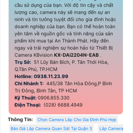
cầu sử dụng của bạn. Với độ tin cậy và chất
lượng cao, camera này sẽ mang đến sự an
ninh và tin tưởng tuyệt đối cho gia đình hoặc
doanh nghiệp của bạn. Bạn có thể hoàn toàn
yên tâm về nguồn gốc và tính năng của sản
phẩm khi mua tại An Thành Phát. Hãy đến
ngay và trải nghiệm sự hoàn hảo từ Thiết Bị
Camera KBvision
KX-DAi2204N-EAB
.
Trụ Sở:
51 Lũy Bán Bích, P. Tân Thới Hòa,
Q.Tân Phú, TP.HCM
Hotline: 0938.11.23.99
Chi Nhánh 1:
445/38 Tân Hòa Đông,P Bình
Trị Đông, Bình Tân, TP HCM
Kỹ Thuật:
0906.855.330
Điện Thoại:
(028) 6688.4949
Thông Tin:
Chọn Camera Lắp Cho Gia Đình Phù Hợp
Báo Giá Lắp Camera Quan Sát Tại Quận 3
Lắp Camera