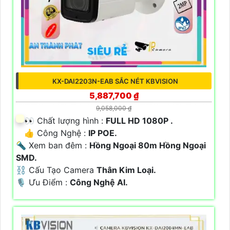
KX-DAI2203N-EAB SẮC NÉT KBVISION
5,887,700 ₫
9,058,000 ₫
️👀 Chất lượng hình :
FULL HD 1080P .
👍 Công Nghệ :
IP POE.
🔦 Xem ban đêm :
Hồng Ngoại 80m Hồng Ngoại
SMD.
⛓ Cấu Tạo Camera
Thân Kim Loại.
️🎙 Ưu Điểm :
Công Nghệ AI.