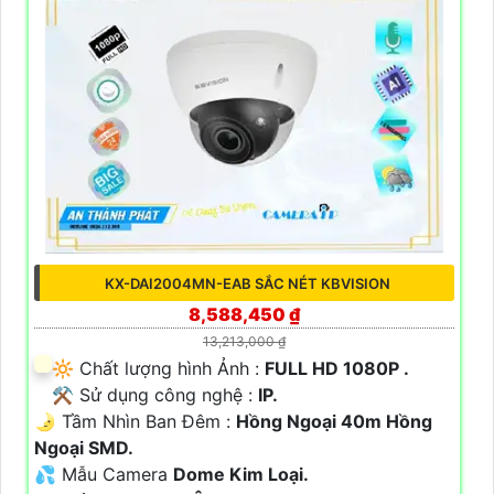
KX-DAI2004MN-EAB SẮC NÉT KBVISION
8,588,450 ₫
13,213,000 ₫
🔆 Chất lượng hình Ảnh :
FULL HD 1080P .
⚒ Sử dụng công nghệ :
IP.
🌛 Tầm Nhìn Ban Đêm :
Hồng Ngoại 40m Hồng
Ngoại SMD.
💦 Mẫu Camera
Dome Kim Loại.