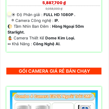
5,887,700 ₫
9,058,000 ₫
☀️ Độ Phân giải :
FULL HD 1080P .
®️ Camera Công nghệ :
IP.
🌔 Tầm Nhìn Ban Đêm :
Hồng Ngoại 50m
Starlight.
🤹 Camera Thiết Kế
Dome Kim Loại.
️↭ Khả Năng :
Công Nghệ AI.
GÓI CAMERA GIÁ RẺ BÁN CHẠY