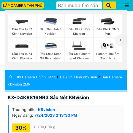
LẮP CAMERA TÂN PHÚ
Đầu Thu Ip 32
Đầu Thu Hình 4
Đầu GHi 2 HDD
Đầu Ghi AI SMD
Kênh Kbvision
Kbvision
Kbvision
Plus
Đầu Thu Ip 64
Đầu Ghi 8 Kênh
Đầu Ghi Camera
Camera Thu Âm
Kênh Kbvision
Giá Rẻ Kbvision
Ip AI Kbvision
Trong Nhà
Kbvision
Đầu Ghi Camera Chính Hãng
Đầu Ghi Hình Kbvision
Bán Camera
Kbvision 2MP
KX-D4K8816NR3 Sắc Nét KBvision
Thương hiệu:
KBvision
Ngày đăng:
7/24/2023 2:13:33 PM
30%
31,700,000 ₫