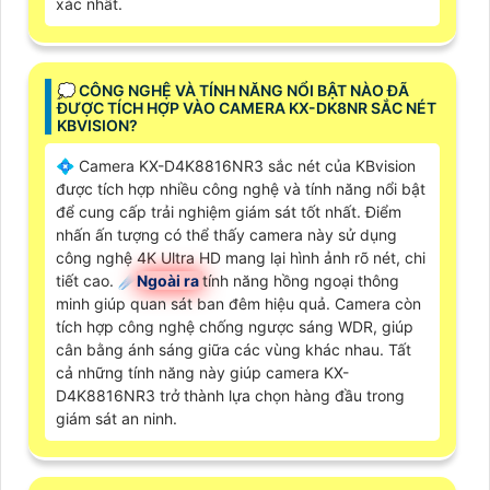
xác nhất.
️💭 CÔNG NGHỆ VÀ TÍNH NĂNG NỔI BẬT NÀO ĐÃ
ĐƯỢC TÍCH HỢP VÀO CAMERA KX-DK8NR SẮC NÉT
KBVISION?
💠 Camera KX-D4K8816NR3 sắc nét của KBvision
được tích hợp nhiều công nghệ và tính năng nổi bật
để cung cấp trải nghiệm giám sát tốt nhất. Điểm
nhấn ấn tượng có thể thấy camera này sử dụng
công nghệ 4K Ultra HD mang lại hình ảnh rõ nét, chi
tiết cao. ☄️
Ngoài ra
tính năng hồng ngoại thông
minh giúp quan sát ban đêm hiệu quả. Camera còn
tích hợp công nghệ chống ngược sáng WDR, giúp
cân bằng ánh sáng giữa các vùng khác nhau. Tất
cả những tính năng này giúp camera KX-
D4K8816NR3 trở thành lựa chọn hàng đầu trong
giám sát an ninh.