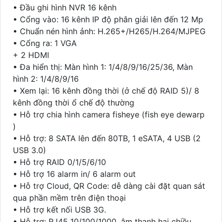
• Đầu ghi hình NVR 16 kênh
• Cổng vào: 16 kênh IP độ phân giải lên đến 12 Mp
• Chuẩn nén hình ảnh: H.265+/H265/H.264/MJPEG
• Cổng ra: 1 VGA
+ 2 HDMI
• Đa hiển thị: Màn hình 1: 1/4/8/9/16/25/36, Màn
hình 2: 1/4/8/9/16
• Xem lại: 16 kênh đồng thời (ở chế độ RAID 5)/ 8
kênh đồng thời ổ chế độ thường
• Hỗ trợ chia hình camera fisheye (fish eye dewarp
)
• Hỗ trợ: 8 SATA lên đến 80TB, 1 eSATA, 4 USB (2
USB 3.0)
• Hỗ trợ RAID 0/1/5/6/10
• Hỗ trợ 16 alarm in/ 6 alarm out
• Hỗ trợ Cloud, QR Code: dễ dàng cài đặt quan sát
qua phần mềm trên điện thoại
• Hỗ trợ kết nối USB 3G.
• Hỗ trợ: RJ45 10/100/1000, âm thanh hai chiều