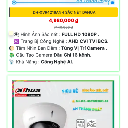
DH-XVR4216AN-I SẮC NÉT DAHUA
4,980,000 ₫
7,140,000 ₫
👁️‍🗨 Hình Ảnh Sắc nét :
FULL HD 1080P .
🕉️ Trang Bị Công Nghệ :
AHD CVI TVI BCS.
🌔 Tầm Nhìn Ban Đêm :
Từng Vị Trí Camera .
🐉️ Cấu Tạo Camera
Đầu Ghi 16 kênh.
️📡 Khả Năng :
Công Nghệ AI.