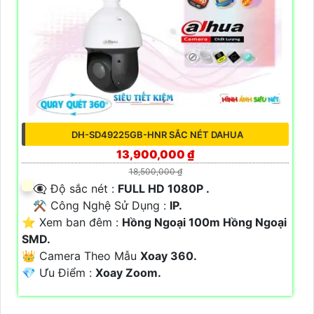
DH-SD49225GB-HNR SẮC NÉT DAHUA
13,900,000 ₫
18,500,000 ₫
👁️‍🗨 Độ sắc nét :
FULL HD 1080P .
⚒ Công Nghệ Sử Dụng :
IP.
⭐ Xem ban đêm :
Hồng Ngoại 100m Hồng Ngoại
SMD.
👑 Camera Theo Mẫu
Xoay 360.
️💎 Ưu Điểm :
Xoay Zoom.