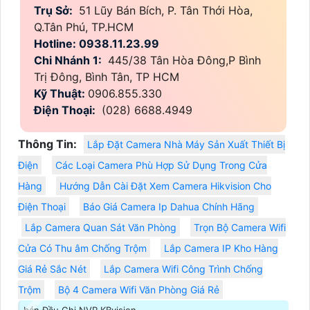
Trụ Sở:
51 Lũy Bán Bích, P. Tân Thới Hòa,
Q.Tân Phú, TP.HCM
Hotline: 0938.11.23.99
Chi Nhánh 1:
445/38 Tân Hòa Đông,P Bình
Trị Đông, Bình Tân, TP HCM
Kỹ Thuật:
0906.855.330
Điện Thoại:
(028) 6688.4949
Thông Tin:
Lắp Đặt Camera Nhà Máy Sản Xuất Thiết Bị
Điện
Các Loại Camera Phù Hợp Sử Dụng Trong Cửa
Hàng
Hướng Dẫn Cài Đặt Xem Camera Hikvision Cho
Điện Thoại
Báo Giá Camera Ip Dahua Chính Hãng
Lắp Camera Quan Sát Văn Phòng
Trọn Bộ Camera Wifi
Cửa Có Thu âm Chống Trộm
Lắp Camera IP Kho Hàng
Giá Rẻ Sắc Nét
Lắp Camera Wifi Công Trình Chống
Trộm
Bộ 4 Camera Wifi Văn Phòng Giá Rẻ