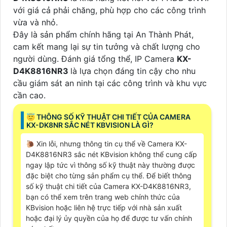
với giá cả phải chăng, phù hợp cho các công trình
vừa và nhỏ.
Đây là sản phẩm chính hãng tại An Thành Phát,
cam kết mang lại sự tin tưởng và chất lượng cho
người dùng. Đánh giá tổng thể, IP Camera
KX-
D4K8816NR3
là lựa chọn đáng tin cậy cho nhu
cầu giám sát an ninh tại các công trình và khu vực
cần cao.
😇 THÔNG SỐ KỸ THUẬT CHI TIẾT CỦA CAMERA
KX-DK8NR SẮC NÉT KBVISION LÀ GÌ?
🐌 Xin lỗi, nhưng thông tin cụ thể về Camera KX-
D4K8816NR3 sắc nét KBvision không thể cung cấp
ngay lập tức vì thông số kỹ thuật này thường được
đặc biệt cho từng sản phẩm cụ thể. Để biết thông
số kỹ thuật chi tiết của Camera KX-D4K8816NR3,
bạn có thể xem trên trang web chính thức của
KBvision hoặc liên hệ trực tiếp với nhà sản xuất
hoặc đại lý ủy quyền của họ để được tư vấn chính