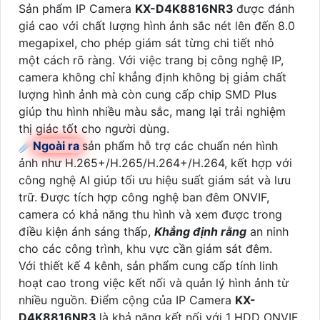
Sản phẩm IP Camera
KX-D4K8816NR3
được đánh
giá cao với chất lượng hình ảnh sắc nét lên đến 8.0
megapixel, cho phép giám sát từng chi tiết nhỏ
một cách rõ ràng. Với việc trang bị công nghệ IP,
camera không chỉ khẳng định không bị giảm chất
lượng hình ảnh mà còn cung cấp chip SMD Plus
giúp thu hình nhiều màu sắc, mang lại trải nghiệm
thị giác tốt cho người dùng.
☄️
Ngoài ra
sản phẩm hỗ trợ các chuẩn nén hình
ảnh như H.265+/H.265/H.264+/H.264, kết hợp với
công nghệ AI giúp tối ưu hiệu suất giám sát và lưu
trữ. Được tích hợp công nghệ ban đêm ONVIF,
camera có khả năng thu hình và xem được trong
điều kiện ánh sáng thấp,
Khẳng định rằng
an ninh
cho các công trình, khu vực cần giám sát đêm.
Với thiết kế 4 kênh, sản phẩm cung cấp tính linh
hoạt cao trong việc kết nối và quản lý hình ảnh từ
nhiều nguồn. Điểm cộng của IP Camera
KX-
D4K8816NR3
là khả năng kết nối với 1 HDD ONVIF