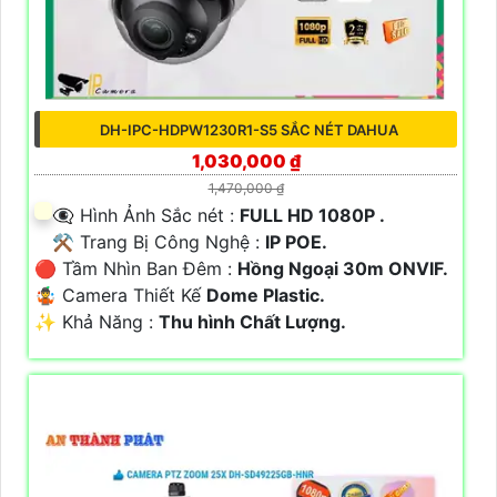
DH-IPC-HDPW1230R1-S5 SẮC NÉT DAHUA
1,030,000 ₫
1,470,000 ₫
👁️‍🗨 Hình Ảnh Sắc nét :
FULL HD 1080P .
⚒ Trang Bị Công Nghệ :
IP POE.
🔴 Tầm Nhìn Ban Đêm :
Hồng Ngoại 30m ONVIF.
🤹 Camera Thiết Kế
Dome Plastic.
️✨ Khả Năng :
Thu hình Chất Lượng.