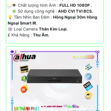
👁 Chất lượng hình Ảnh :
FULL HD 1080P .
✳️ Sử dụng công nghệ :
AHD CVI TVI BCS.
💡 Tầm Nhìn Ban Đêm :
Hồng Ngoại 30m Hồng
Ngoại Smart IR.
🕸️ Loại Camera
Thân Kim Loại.
️₤ Khả Năng :
Thu Âm.