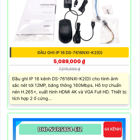
ĐẦU GHI IP 16 DS-7616NXI-K2(D)
5,089,000 ₫
7,270,000 ₫
Đầu ghi IP 16 kênh DS-7616NXI-K2(D) cho hình ảnh
sắc nét tới 12MP, băng thông 160Mbps. Hỗ trợ chuẩn
nén H.265+, xuất hình HDMI 4K và VGA Full HD. Thiết bị
tích hợp 2 ổ cứng...