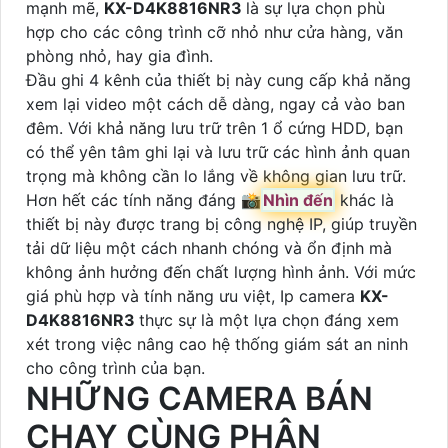
mạnh mẽ,
KX-D4K8816NR3
là sự lựa chọn phù
hợp cho các công trình cỡ nhỏ như cửa hàng, văn
phòng nhỏ, hay gia đình.
Đầu ghi 4 kênh của thiết bị này cung cấp khả năng
xem lại video một cách dễ dàng, ngay cả vào ban
đêm. Với khả năng lưu trữ trên 1 ổ cứng HDD, bạn
có thể yên tâm ghi lại và lưu trữ các hình ảnh quan
trọng mà không cần lo lắng về không gian lưu trữ.
Hơn hết các tính năng đáng 📸
Nhìn đến
khác là
thiết bị này được trang bị công nghệ IP, giúp truyền
tải dữ liệu một cách nhanh chóng và ổn định mà
không ảnh hưởng đến chất lượng hình ảnh. Với mức
giá phù hợp và tính năng ưu việt, Ip camera
KX-
D4K8816NR3
thực sự là một lựa chọn đáng xem
xét trong việc nâng cao hệ thống giám sát an ninh
cho công trình của bạn.
NHỮNG CAMERA BÁN
CHẠY CÙNG PHÂN