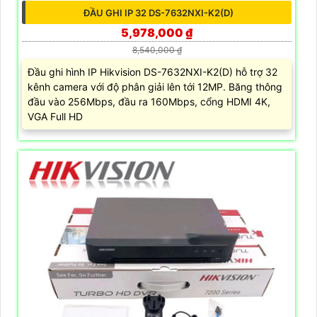
ĐẦU GHI IP 32 DS-7632NXI-K2(D)
5,978,000 ₫
8,540,000 ₫
Đầu ghi hình IP Hikvision DS-7632NXI-K2(D) hỗ trợ 32
kênh camera với độ phân giải lên tới 12MP. Băng thông
đầu vào 256Mbps, đầu ra 160Mbps, cổng HDMI 4K,
VGA Full HD