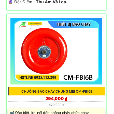
️🔮 Đặt Điểm :
Thu Âm Và Loa.
CHUÔNG BÁO CHÁY CHUNG MEI CM-FBI6B
294,000 ₫
420,000 ₫
📹 Đặc biệt, khi nói đến phòng cháy chữa cháy