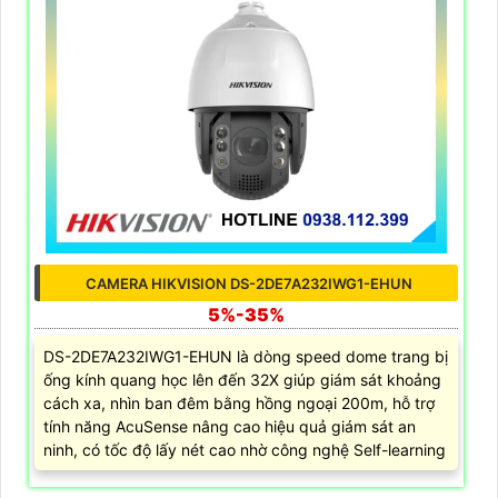
CAMERA HIKVISION DS-2DE7A232IWG1-EHUN
5%-35%
DS-2DE7A232IWG1-EHUN là dòng speed dome trang bị
ống kính quang học lên đến 32X giúp giám sát khoảng
cách xa, nhìn ban đêm bằng hồng ngoại 200m, hỗ trợ
tính năng AcuSense nâng cao hiệu quả giám sát an
ninh, có tốc độ lấy nét cao nhờ công nghệ Self-learning