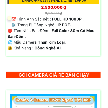
DH-IPC-HFW2249S-S-IL SẮC NÉT DAHUA
2,500,000 ₫
3,610,000 ₫
💯 Hình Ảnh Sắc nét :
FULL HD 1080P .
⚙ Trang Bị Công Nghệ :
IP POE.
🔴 Tầm Nhìn Ban Đêm :
Full Color 30m Có Màu
Ban Đêm.
💦 Mẫu Camera
Thân Kim Loại.
️☣️ Khả Năng :
Công Nghệ AI.
GÓI CAMERA GIÁ RẺ BÁN CHẠY