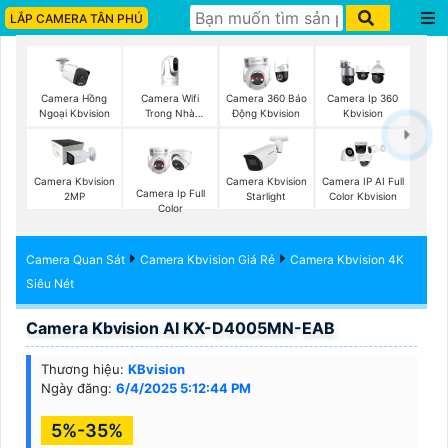
LẮP CAMERA TÂN PHÚ
Camera Wifi
Camera Hồng
Camera 360 Báo
Camera Ip 360
Trong Nhà
Ngoại Kbvision
Động Kbvision
Kbvision
Kbvision
Camera Kbvision
Camera Kbvision
Camera IP AI Full
Camera Ip Full
2MP
Starlight
Color Kbvision
Color
Camera Quan Sát
Camera Kbvision Giá Rẻ
Camera Kbvision 4K
Siêu Nét
Camera Kbvision AI KX-D4005MN-EAB
Thương hiệu:
KBvision
Ngày đăng:
6/4/2025 5:12:44 PM
5%-35%