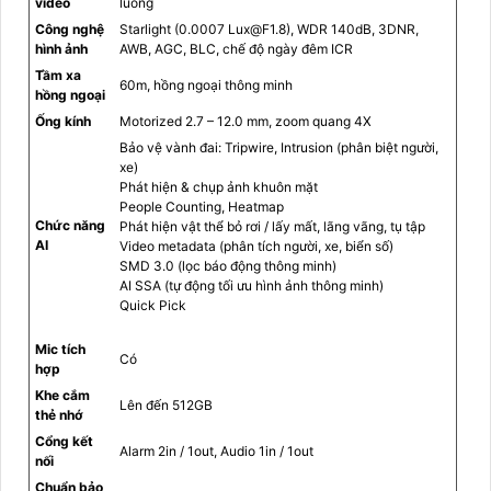
video
luồng
Công nghệ
Starlight (0.0007 Lux@F1.8), WDR 140dB, 3DNR,
hình ảnh
AWB, AGC, BLC, chế độ ngày đêm ICR
Tầm xa
60m, hồng ngoại thông minh
hồng ngoại
Ống kính
Motorized 2.7 – 12.0 mm, zoom quang 4X
Bảo vệ vành đai: Tripwire, Intrusion (phân biệt người,
xe)
Phát hiện & chụp ảnh khuôn mặt
People Counting, Heatmap
Chức năng
Phát hiện vật thể bỏ rơi / lấy mất, lãng vãng, tụ tập
AI
Video metadata (phân tích người, xe, biển số)
SMD 3.0 (lọc báo động thông minh)
AI SSA (tự động tối ưu hình ảnh thông minh)
Quick Pick
Mic tích
Có
hợp
Khe cắm
Lên đến 512GB
thẻ nhớ
Cổng kết
Alarm 2in / 1out, Audio 1in / 1out
nối
Chuẩn bảo