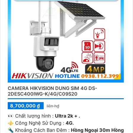
CAMERA HIKVISION DUNG SIM 4G DS-
2DESC400IWG-K/4G/C09S20
8,700,000 ₫
liên h₫
️👀 Chất lượng hình :
Ultra 2k + .
⚜️ Công Nghệ Sử Dụng :
4G.
🔦 Khoảng Cách Ban Đêm :
Hồng Ngoại 30m Hồng