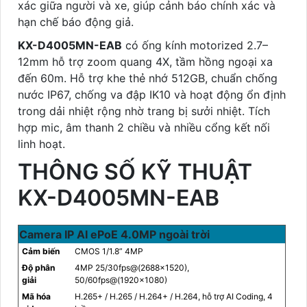
xác giữa người và xe, giúp cảnh báo chính xác và
hạn chế báo động giả.
KX-D4005MN-EAB
có ống kính motorized 2.7–
12mm hỗ trợ zoom quang 4X, tầm hồng ngoại xa
đến 60m. Hỗ trợ khe thẻ nhớ 512GB, chuẩn chống
nước IP67, chống va đập IK10 và hoạt động ổn định
trong dải nhiệt rộng nhờ trang bị sưởi nhiệt. Tích
hợp mic, âm thanh 2 chiều và nhiều cổng kết nối
linh hoạt.
THÔNG SỐ KỸ THUẬT
KX-D4005MN-EAB
Camera IP AI ePoE 4.0MP ngoài trời
Cảm biến
CMOS 1/1.8” 4MP
Độ phân
4MP 25/30fps@(2688×1520),
giải
50/60fps@(1920x1080)
Mã hóa
H.265+ / H.265 / H.264+ / H.264, hỗ trợ AI Coding, 4