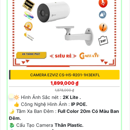
CAMERA EZVIZ CS-H5-R201-1H3EKFL
1,899,000 ₫
1,878,000 ₫
🔆 Hình Ảnh Sắc nét :
2K Lite .
👍 Công Nghệ Hình Ảnh :
IP POE.
🌛 Tầm Xa Ban Đêm :
Full Color 20m Có Màu Ban
Ðêm.
🐉️ Cấu Tạo Camera
Thân Plastic.