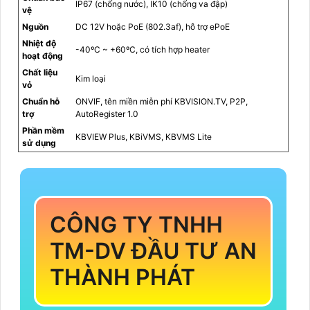
IP67 (chống nước), IK10 (chống va đập)
vệ
Nguồn
DC 12V hoặc PoE (802.3af), hỗ trợ ePoE
Nhiệt độ
-40ºC ~ +60ºC, có tích hợp heater
hoạt động
Chất liệu
Kim loại
vỏ
Chuẩn hỗ
ONVIF, tên miền miễn phí KBVISION.TV, P2P,
trợ
AutoRegister 1.0
Phần mềm
KBVIEW Plus, KBiVMS, KBVMS Lite
sử dụng
CÔNG TY TNHH
TM-DV ĐẦU TƯ AN
THÀNH PHÁT