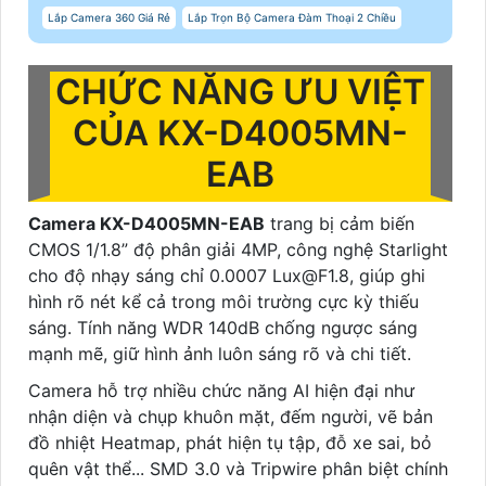
Lắp Camera 360 Giá Rẻ
Lắp Trọn Bộ Camera Đàm Thoại 2 Chiều
CHỨC NĂNG ƯU VIỆT
CỦA KX-D4005MN-
EAB
Camera KX-D4005MN-EAB
trang bị cảm biến
CMOS 1/1.8” độ phân giải 4MP, công nghệ Starlight
cho độ nhạy sáng chỉ 0.0007 Lux@F1.8, giúp ghi
hình rõ nét kể cả trong môi trường cực kỳ thiếu
sáng. Tính năng WDR 140dB chống ngược sáng
mạnh mẽ, giữ hình ảnh luôn sáng rõ và chi tiết.
Camera hỗ trợ nhiều chức năng AI hiện đại như
nhận diện và chụp khuôn mặt, đếm người, vẽ bản
đồ nhiệt Heatmap, phát hiện tụ tập, đỗ xe sai, bỏ
quên vật thể... SMD 3.0 và Tripwire phân biệt chính