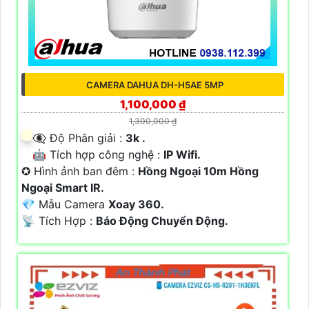
CAMERA DAHUA DH-H5AE 5MP
1,100,000 ₫
1,300,000 ₫
👁️‍🗨 Độ Phân giải :
3k .
🤖️ Tích hợp công nghệ :
IP Wifi.
✪ Hình ảnh ban đêm :
Hồng Ngoại 10m Hồng
Ngoại Smart IR.
💎 Mẫu Camera
Xoay 360.
️📡 Tích Hợp :
Báo Động Chuyển Động.