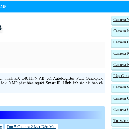
2MP
Camera W
B
Camera 
Camera 
Camera K
Camera K
Lắp Came
an ninh KX-C4013FN-AB với AutoRegister POE Quickpick
o 4.0 MP phát hiện người Smart IR. Hình ảnh sắc nét bảo vệ
Camera wi
Camera 
Camera C
Tư Vấn C
ng
Top 5 Camera 2 Mắt Nên Mua