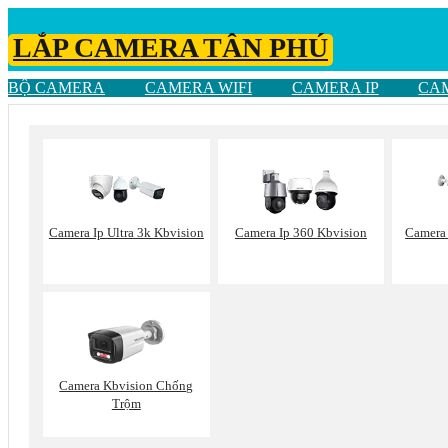
LẮP CAMERA TÂN PHÚ
BỘ CAMERA
CAMERA WIFI
CAMERA IP
CA
Camera Ip Ultra 3k Kbvision
Camera Ip 360 Kbvision
Camera 
Camera Kbvision Chống
Trộm