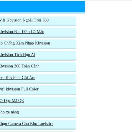
ifi Kbvision Ngoài Trời 360
Kbvision Ban Đêm Có Màu
Có Chống Xâm Nhập Kbvision
bvision Tích Hợp Ai
bvision 360 Toàn Cảnh
ra Kbvision Ghi Âm
fi kbvision Full Color
Có Đọc Mã QR
ho xe nâng
họn Camera Cho Kho Logistics