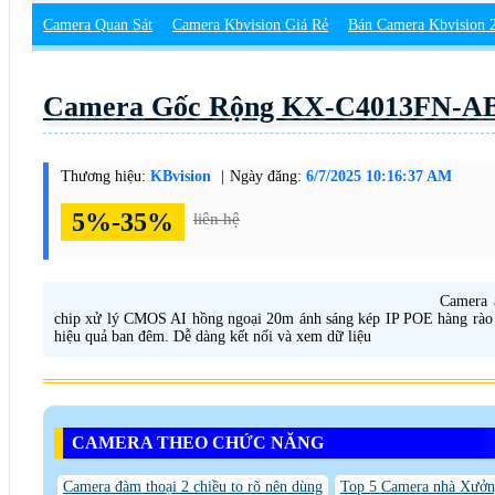
Camera Quan Sát
Camera Kbvision Giá Rẻ
Bán Camera Kbvision 
Camera Gốc Rộng KX-C4013FN-A
Thương hiệu:
KBvision
Ngày đăng:
6/7/2025 10:16:37 AM
5%-35%
liên hệ
Camera 
chip xử lý CMOS AI hồng ngoại 20m ánh sáng kép IP POE hàng rào ả
hiệu quả ban đêm. Dễ dàng kết nối và xem dữ liệu
CAMERA THEO CHỨC NĂNG
Camera đàm thoại 2 chiều to rõ nên dùng
Top 5 Camera nhà Xưở