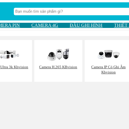
MERA PIN
CAMERA 4G
ĐẦU GHI HÌNH
THIẾT
Ultra 3k Kbvision
Camera H.265 KBvision
Camera IP Có Ghi Âm
Kbvision