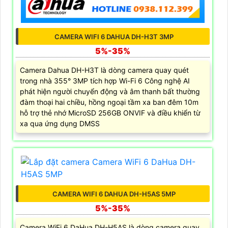
CAMERA WIFI 6 DAHUA DH-H3T 3MP
5%-35%
Camera Dahua DH-H3T là dòng camera quay quét
trong nhà 355° 3MP tích hợp Wi-Fi 6 Công nghệ AI
phát hiện người chuyển động và âm thanh bất thường
đàm thoại hai chiều, hồng ngoại tầm xa ban đêm 10m
hỗ trợ thẻ nhớ MicroSD 256GB ONVIF và điều khiển từ
xa qua ứng dụng DMSS
CAMERA WIFI 6 DAHUA DH-H5AS 5MP
5%-35%
Camera WiFi 6 DaHua DH-H5AS là dòng camera quay