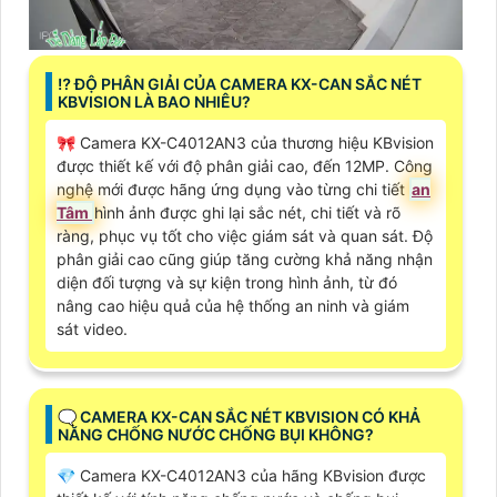
⁉️ ĐỘ PHÂN GIẢI CỦA CAMERA KX-CAN SẮC NÉT
KBVISION LÀ BAO NHIÊU?
🎀 Camera KX-C4012AN3 của thương hiệu KBvision
được thiết kế với độ phân giải cao, đến 12MP. Công
nghệ mới được hãng ứng dụng vào từng chi tiết
an
Tâm
hình ảnh được ghi lại sắc nét, chi tiết và rõ
ràng, phục vụ tốt cho việc giám sát và quan sát. Độ
phân giải cao cũng giúp tăng cường khả năng nhận
diện đối tượng và sự kiện trong hình ảnh, từ đó
nâng cao hiệu quả của hệ thống an ninh và giám
sát video.
🗨️ CAMERA KX-CAN SẮC NÉT KBVISION CÓ KHẢ
NĂNG CHỐNG NƯỚC CHỐNG BỤI KHÔNG?
💎 Camera KX-C4012AN3 của hãng KBvision được