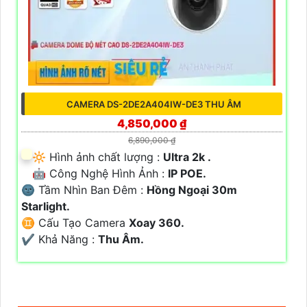
CAMERA DS-2DE2A404IW-DE3 THU ÂM
4,850,000 ₫
6,890,000 ₫
🔆 Hình ảnh chất lượng :
Ultra 2k .
🤖️ Công Nghệ Hình Ảnh :
IP POE.
🌚 Tầm Nhìn Ban Đêm :
Hồng Ngoại 30m
Starlight.
♊ Cấu Tạo Camera
Xoay 360.
️✔️ Khả Năng :
Thu Âm.