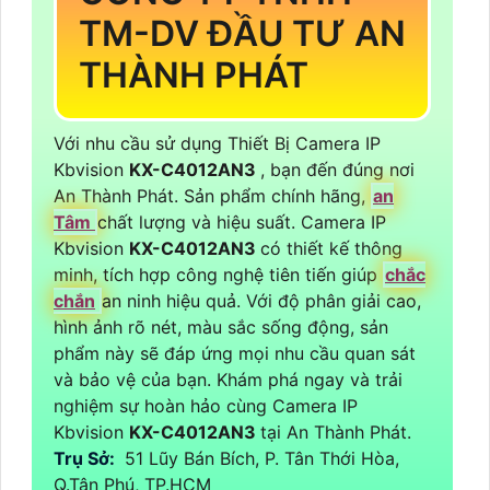
TM-DV ĐẦU TƯ AN
THÀNH PHÁT
Với nhu cầu sử dụng Thiết Bị Camera IP
Kbvision
KX-C4012AN3
, bạn đến đúng nơi
An Thành Phát. Sản phẩm chính hãng,
an
Tâm
chất lượng và hiệu suất. Camera IP
Kbvision
KX-C4012AN3
có thiết kế thông
minh, tích hợp công nghệ tiên tiến giúp
chắc
chắn
an ninh hiệu quả. Với độ phân giải cao,
hình ảnh rõ nét, màu sắc sống động, sản
phẩm này sẽ đáp ứng mọi nhu cầu quan sát
và bảo vệ của bạn. Khám phá ngay và trải
nghiệm sự hoàn hảo cùng Camera IP
Kbvision
KX-C4012AN3
tại An Thành Phát.
Trụ Sở:
51 Lũy Bán Bích, P. Tân Thới Hòa,
Q.Tân Phú, TP.HCM