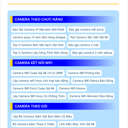
CAMERA THEO CHỨC NĂNG
Báo Giá Camera IP Hikvision Mới Nhất
Báo giá camera wifi ezviz
camera quay rõ tem đơn hàng shoppe
Top Camera Sắc Nét Giá Rẻ
Top 5 Camera Xem Mã Vạch Vận Đơn
Báo giá camera 2 mắt
Top 5 Camera Lắp Công Trình Nên Dùng
Báo giá camera 2 mắt dahua
CAMERA KẾT NỐI WIFI
Camera Wifi Cube Giá Rẻ chỉ từ 399K
Camera Wifi Không Dây
Lắp camera wifi Imou tích hợp báo động
Camera Wifi Dahua Báo Động
Camera Wifi Ezviz Cube Giá Rẻ
Camera Wifi Kbone
Lắp Camera Wifi Imou Có Chống Trộm
Camera Wifi Hikvision Báo Động
CAMERA THEO GÓI
Lắp Bộ Camera Giám Sát Ban Đêm Có Màu
Bộ Camera Đàm Thoại 2 Chiều
Linh Kiện Máy Tính Giá Rẻ