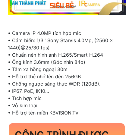
• Camera IP 4.0MP tích hợp mic
• Cảm biến: 1/3'' Sony Starvis 4.0Mp, (2560 ×
1440)@25/30 fps)
• Chuẩn nén hình ảnh H.265/Smart H.264
• Ống kính 3.6mm (Góc nhìn 84o)
• Tầm xa hồng ngoại 30m
• Hỗ trợ thẻ nhớ lên đên 256GB
• Chống ngược sáng thực WDR (120dB).
• IP67, PoE, IK10…
• Tích hợp mic
• Vỏ kim loại.
• Hỗ trợ tên miền KBVISION.TV
CÔNG TRÌNH ĐƯỢC