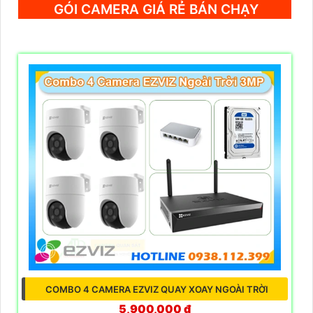
GÓI CAMERA GIÁ RẺ BÁN CHẠY
COMBO 4 CAMERA EZVIZ QUAY XOAY NGOÀI TRỜI
5,900,000 ₫