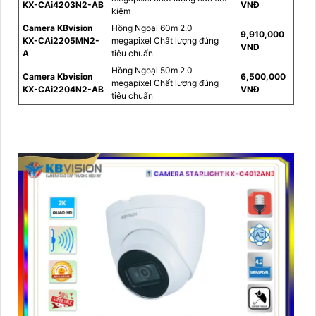
KX-CAi4203N2-AB
VNĐ
kiệm
Camera KBvision
Hồng Ngoại 60m 2.0
9,910,000
KX-CAi2205MN2-
megapixel Chất lượng đúng
VNĐ
A
tiêu chuẩn
Hồng Ngoại 50m 2.0
Camera Kbvision
6,500,000
megapixel Chất lượng đúng
KX-CAi2204N2-AB
VNĐ
tiêu chuẩn