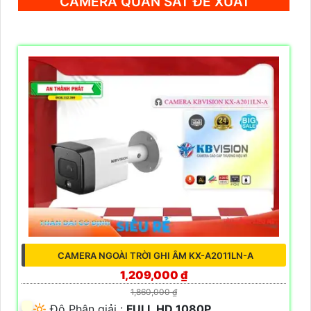
CAMERA QUAN SÁT ĐỀ XUẤT
CAMERA NGOÀI TRỜI GHI ÂM KX-A2011LN-A
1,209,000 ₫
1,860,000 ₫
🔆 Độ Phân giải :
FULL HD 1080P .