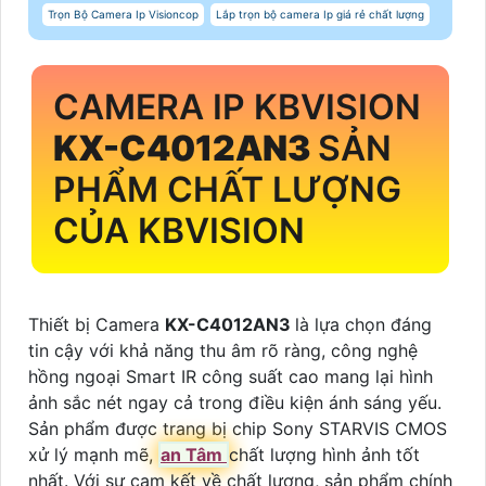
Trọn Bộ Camera Ip Visioncop
Lắp trọn bộ camera Ip giá rẻ chất lượng
CAMERA IP KBVISION
KX-C4012AN3
SẢN
PHẨM CHẤT LƯỢNG
CỦA KBVISION
Thiết bị Camera
KX-C4012AN3
là lựa chọn đáng
tin cậy với khả năng thu âm rõ ràng, công nghệ
hồng ngoại Smart IR công suất cao mang lại hình
ảnh sắc nét ngay cả trong điều kiện ánh sáng yếu.
Sản phẩm được trang bị chip Sony STARVIS CMOS
xử lý mạnh mẽ,
an Tâm
chất lượng hình ảnh tốt
nhất. Với sự cam kết về chất lượng, sản phẩm chính