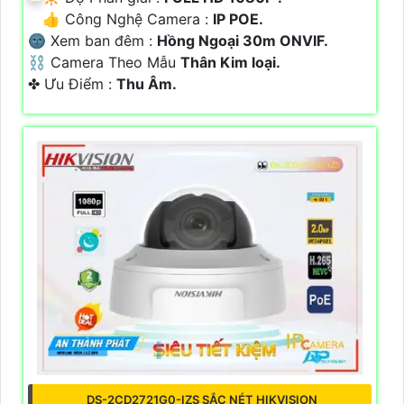
👍 Công Nghệ Camera :
IP POE.
🌚 Xem ban đêm :
Hồng Ngoại 30m ONVIF.
⛓ Camera Theo Mẫu
Thân Kim loại.
️✤ Ưu Điểm :
Thu Âm.
DS-2CD2721G0-IZS SẮC NÉT HIKVISION