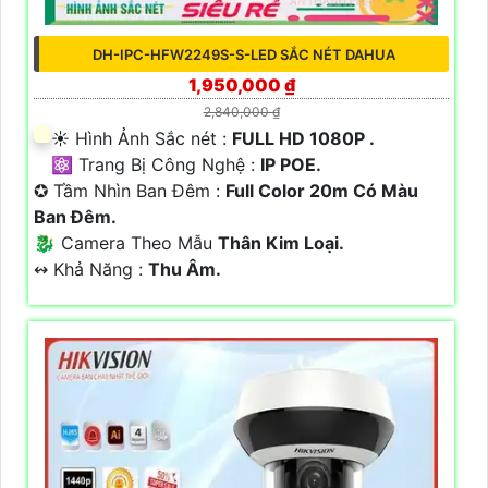
DH-IPC-HFW2249S-S-LED SẮC NÉT DAHUA
1,950,000 ₫
2,840,000 ₫
☀️ Hình Ảnh Sắc nét :
FULL HD 1080P .
⚛️ Trang Bị Công Nghệ :
IP POE.
✪ Tầm Nhìn Ban Đêm :
Full Color 20m Có Màu
Ban Đêm.
🐉️ Camera Theo Mẫu
Thân Kim Loại.
️↭ Khả Năng :
Thu Âm.