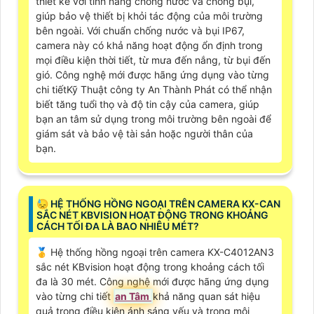
thiết kế với tính năng chống nước và chống bụi,
giúp bảo vệ thiết bị khỏi tác động của môi trường
bên ngoài. Với chuẩn chống nước và bụi IP67,
camera này có khả năng hoạt động ổn định trong
mọi điều kiện thời tiết, từ mưa đến nắng, từ bụi đến
gió. Công nghệ mới được hãng ứng dụng vào từng
chi tiếtKỹ Thuật công ty An Thành Phát có thể nhận
biết tăng tuổi thọ và độ tin cậy của camera, giúp
bạn an tâm sử dụng trong môi trường bên ngoài để
giám sát và bảo vệ tài sản hoặc người thân của
bạn.
😓 HỆ THỐNG HỒNG NGOẠI TRÊN CAMERA KX-CAN
SẮC NÉT KBVISION HOẠT ĐỘNG TRONG KHOẢNG
CÁCH TỐI ĐA LÀ BAO NHIÊU MÉT?
🥇 Hệ thống hồng ngoại trên camera KX-C4012AN3
sắc nét KBvision hoạt động trong khoảng cách tối
đa là 30 mét. Công nghệ mới được hãng ứng dụng
vào từng chi tiết
an Tâm
khả năng quan sát hiệu
quả trong điều kiện ánh sáng yếu và trong môi