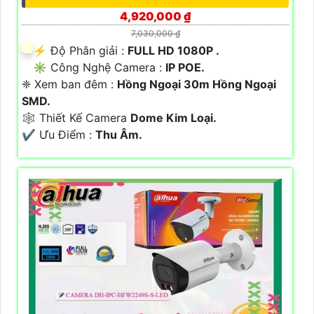
4,920,000 ₫
7,030,000 ₫
️⚡ Độ Phân giải :
FULL HD 1080P .
✳️ Công Nghệ Camera :
IP POE.
❈ Xem ban đêm :
Hồng Ngoại 30m Hồng Ngoại
SMD.
🕸️ Thiết Kế Camera
Dome Kim Loại.
️✔️ Ưu Điểm :
Thu Âm.