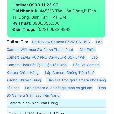
Hotline: 0938.11.23.99
Chi Nhánh 1:
445/38 Tân Hòa Đông,P Bình
Trị Đông, Bình Tân, TP HCM
Kỹ Thuật:
0906.855.330
Điện Thoại:
(028) 6688.4949
Thông Tin:
Bài Review Camera EZVIZ CS-H8C
Lắp
Camera Wifi Imou Giá Rẻ An Thành Phát
Giới Thiệu
Camera EZVIZ H6C PRO CS-H6C-R105-1J4WF
Lắp
Camera Giám Sát Tại Quận Tân Bình
Báo Giá Camera
Keeper Chính Hãng
Lắp Camera Chống Trộm Nhà
Xưởng Chuyên Dụng
Báo Giá Trọn gói Camera Kho Hàng
sắc nét
Lắp camera quan sát gia đình có ghi âm
Trọn
Bộ Camera Giám Sát Tiệm Vàng
Camera Ip Kbvision Chất Lượng
Camera wifi 360 kbvision Full Color