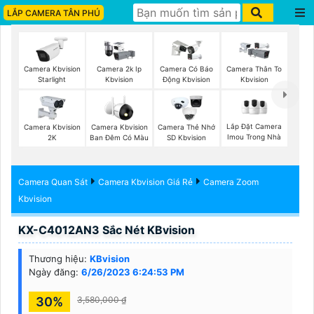
LẮP CAMERA TÂN PHÚ
Camera Kbvision
Camera 2k Ip
Camera Có Báo
Camera Thân To
Starlight
Kbvision
Động Kbvision
Kbvision
Lắp Đặt Camera
Camera Kbvision
Camera Kbvision
Camera Thẻ Nhớ
Imou Trong Nhà
2K
Ban Đêm Có Màu
SD Kbvision
Camera Quan Sát
Camera Kbvision Giá Rẻ
Camera Zoom
Kbvision
KX-C4012AN3 Sắc Nét KBvision
Thương hiệu:
KBvision
Ngày đăng:
6/26/2023 6:24:53 PM
30%
3,580,000 ₫