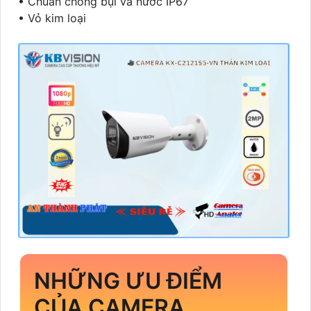
• Chuẩn chống bụi và nước IP67
• Vỏ kim loại
NHỮNG ƯU ĐIỂM
CỦA CAMERA