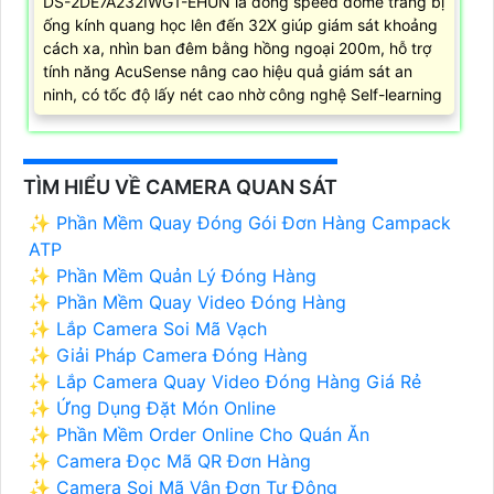
DS-2DE7A232IWG1-EHUN là dòng speed dome trang bị
ống kính quang học lên đến 32X giúp giám sát khoảng
cách xa, nhìn ban đêm bằng hồng ngoại 200m, hỗ trợ
tính năng AcuSense nâng cao hiệu quả giám sát an
ninh, có tốc độ lấy nét cao nhờ công nghệ Self-learning
TÌM HIỂU VỀ CAMERA QUAN SÁT
✨ Phần Mềm Quay Đóng Gói Đơn Hàng Campack
ATP
✨ Phần Mềm Quản Lý Đóng Hàng
✨ Phần Mềm Quay Video Đóng Hàng
✨ Lắp Camera Soi Mã Vạch
✨ Giải Pháp Camera Đóng Hàng
✨ Lắp Camera Quay Video Đóng Hàng Giá Rẻ
✨ Ứng Dụng Đặt Món Online
✨ Phần Mềm Order Online Cho Quán Ăn
✨ Camera Đọc Mã QR Đơn Hàng
✨ Camera Soi Mã Vận Đơn Tự Động