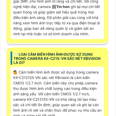
giải 2MP, cho hình ảnh rõ ràng và chi tiết. Với công
nghệ hiện đại, camera 🎛
Tin hơn
ghi lại mọi chi tiết
quan trọng và giúp giám sát hiệu quả trong mọi
điều kiện ánh sáng. Độ phân giải cao cùng với khả
năng xem hình ảnh trực tiếp từ xa qua điện thoại di
động, giúp bạn dễ dàng quản lý và giám sát an
ninh tại nhà hoặc cơ sở kinh doanh của mình.
📨 LOẠI CẢM BIẾN HÌNH ẢNH ĐƯỢC SỬ DỤNG
TRONG CAMERA KX-C21S-VN SẮC NÉT KBVISION
LÀ GÌ?
💁 Cảm biến hình ảnh được sử dụng trong camera
KX-C2121S5-VN sắc nét KBvision là cảm biến
CMOS 1/2.7 inch. Cảm biến này cho phép camera
thu được hình ảnh chất lượng cao trong điều kiện
ánh sáng yếu. Với cảm biến CMOS 1/2.7 inch,
camera KX-C2121S5-VN có khả năng tái tạo màu
sắc và chi tiết ổn định, giúp quan sát và ghi lại các
hình ảnh rõ nét và chân thực để phục vụ nhu cầu an
ninh và giám sát tốt nhất.