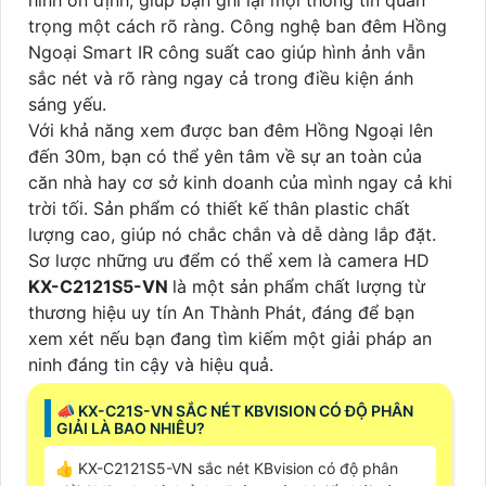
trọng một cách rõ ràng. Công nghệ ban đêm Hồng
Ngoại Smart IR công suất cao giúp hình ảnh vẫn
sắc nét và rõ ràng ngay cả trong điều kiện ánh
sáng yếu.
Với khả năng xem được ban đêm Hồng Ngoại lên
đến 30m, bạn có thể yên tâm về sự an toàn của
căn nhà hay cơ sở kinh doanh của mình ngay cả khi
trời tối. Sản phẩm có thiết kế thân plastic chất
lượng cao, giúp nó chắc chắn và dễ dàng lắp đặt.
Sơ lược những ưu đểm có thể xem là camera HD
KX-C2121S5-VN
là một sản phẩm chất lượng từ
thương hiệu uy tín An Thành Phát, đáng để bạn
xem xét nếu bạn đang tìm kiếm một giải pháp an
ninh đáng tin cậy và hiệu quả.
📣 KX-C21S-VN SẮC NÉT KBVISION CÓ ĐỘ PHÂN
GIẢI LÀ BAO NHIÊU?
👍 KX-C2121S5-VN sắc nét KBvision có độ phân