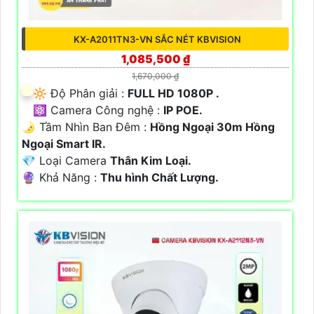
KX-A2011TN3-VN SẮC NÉT KBVISION
1,085,500 ₫
1,670,000 ₫
🔆 Độ Phân giải :
FULL HD 1080P .
⚛️ Camera Công nghệ :
IP POE.
🌛 Tầm Nhìn Ban Đêm :
Hồng Ngoại 30m Hồng
Ngoại Smart IR.
💎 Loại Camera
Thân Kim Loại.
️🔮 Khả Năng :
Thu hình Chất Lượng.