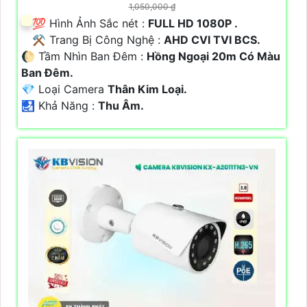
1,050,000 ₫
💯 Hình Ảnh Sắc nét :
FULL HD 1080P .
⚒ Trang Bị Công Nghệ :
AHD CVI TVI BCS.
🌔 Tầm Nhìn Ban Đêm :
Hồng Ngoại 20m Có Màu
Ban Đêm.
💎 Loại Camera
Thân Kim Loại.
️🛃 Khả Năng :
Thu Âm.