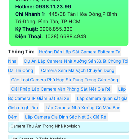
Hotline: 0938.11.23.99
Chi Nhánh 1:
445/38 Tân Hòa Đông,P Bình
Trị Đông, Bình Tân, TP HCM
Kỹ Thuật:
0906.855.330
Điện Thoại:
(028) 6688.4949
Thông Tin:
Hướng Dẫn Lắp Đặt Camera Ebitcam Tại
Nha
Dự Án Lắp Camera Nhà Xưởng Sản Xuất Chúng Tôi
Đã Thi Công
Camera Xem Mã Vạch Chuyên Dụng
Các Loại Camera Phù Hợp Sử Dụng Trong Cửa Hàng
Giải Pháp Lắp Camera Văn Phòng Sắt Nét Giá Rẻ
Lắp
Bộ Camera IP Giám Sát Bãi Xe
Lắp camera quan sát gia
đình có ghi âm
Lắp Camera Nhà Xưởng Có Màu Ban
Đêm
Lắp Camera Gia Đình Sắc Nét 2k Giá Rẻ
Camera Thu Âm Trong Nhà Kbvision
Lắp Camera IP Thân Kbvision