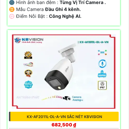
🌚 Hình ảnh ban đêm :
Từng Vị Trí Camera .
♊ Mẫu Camera
Đầu Ghi 4 kênh.
️💮 Điểm Nỗi Bật :
Công Nghệ AI.
KX-AF2011L-DL-A-VN SẮC NÉT KBVISION
682,500 ₫