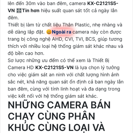
lên đến 30m vào ban đêm, camera
KX-C2121S5-
VN
🎛
Tin hơn
hiệu suất quan sát tốt cả ngày lẫn
đêm.
Thiết bị làm từ chất liệu Thân Plastic, nhẹ nhàng và
dễ dàng lắp đặt. 😀
Ngoài ra
camera này còn được
trang bị công nghệ AHD, CVI, TVI, BCS, giúp tương
thích với nhiều loại hệ thống giám sát khác nhau và
độ bền cao hơn.
Sơ lược những ưu đểm có thể xem là Thiết Bị
Camera HD
KX-C2121S5-VN
là lựa chọn lý tưởng
cho việc giám sát an ninh với chất lượng hình ảnh
sắc nét, khả năng quan sát ổn định cả ban ngày lẫn
ban đêm, cùng với tính linh hoạt và đa dạng trong
việc kết nối với hệ thống giám sát khác.
NHỮNG CAMERA BÁN
CHẠY CÙNG PHÂN
KHÚC CÙNG LOẠI VÀ