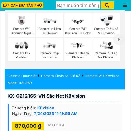
LẮP CAMERA TÂN PHÚ
Camera Wifi
Camera Ip Ultra
Camera Wifi
Camera Thẻ Nhớ
Kbvision Ngoài
3k Kbvision
Kbvision Full Color
SD Kbvision
Trời 360
Camera PTZ
Camera Chip
Camera Ultra 3k
Camera Ip Thân
Kbvision
Acusense
Kbvision
Trụ Kbvision
Camera Quan Sát
Camera Kbvision Giá Rẻ
Camera Wifi Kbvision
Ngoài Trời 360
KX-C2121S5-VN Sắc Nét KBvision
Thương hiệu:
KBvision
Ngày đăng:
7/24/2023 11:19:56 AM
870,000 ₫
970,000 ₫