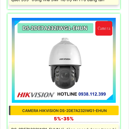
CAMERA HIKVISION DS-2DE7A232IWG1-EHUN
5%-35%