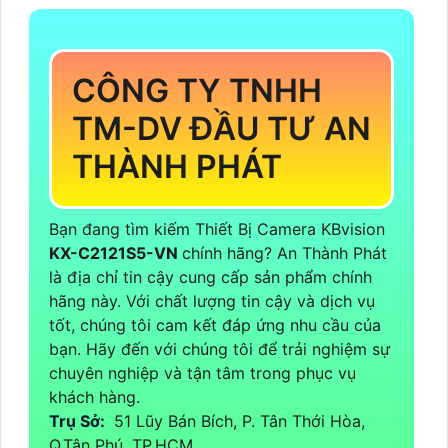
CÔNG TY TNHH
TM-DV ĐẦU TƯ AN
THÀNH PHÁT
Bạn đang tìm kiếm Thiết Bị Camera KBvision
KX-C2121S5-VN
chính hãng? An Thành Phát
là địa chỉ tin cậy cung cấp sản phẩm chính
hãng này. Với chất lượng tin cậy và dịch vụ
tốt, chúng tôi cam kết đáp ứng nhu cầu của
bạn. Hãy đến với chúng tôi để trải nghiệm sự
chuyên nghiệp và tận tâm trong phục vụ
khách hàng.
Trụ Sở:
51 Lũy Bán Bích, P. Tân Thới Hòa,
Q.Tân Phú, TP.HCM