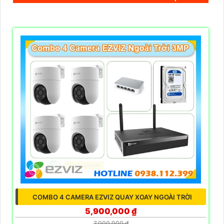
COMBO 4 CAMERA EZVIZ QUAY XOAY NGOÀI TRỜI
5,900,000 ₫
7,000,000 ₫