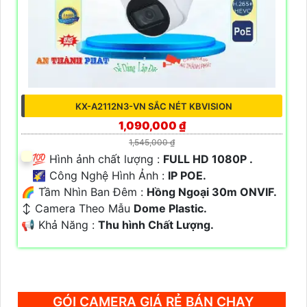
KX-A2112N3-VN SẮC NÉT KBVISION
1,090,000 ₫
1,545,000 ₫
💯 Hình ảnh chất lượng :
FULL HD 1080P .
🌠 Công Nghệ Hình Ảnh :
IP POE.
🌈 Tầm Nhìn Ban Đêm :
Hồng Ngoại 30m ONVIF.
↕️ Camera Theo Mẫu
Dome Plastic.
️📢 Khả Năng :
Thu hình Chất Lượng.
GÓI CAMERA GIÁ RẺ BÁN CHẠY