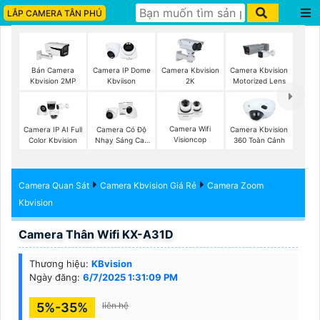
LẮP CAMERA TÂN PHÚ
Bán Camera
Camera IP Dome
Camera Kbvision
Camera Kbvision
Kbvision 2MP
Kbviison
2K
Motorized Lens
Camera Wifi
Camera IP AI Full
Camera Có Độ
Camera Kbvision
Visioncop
Color Kbvision
Nhạy Sáng Cao
360 Toàn Cảnh
Kbvision
Camera Quan Sát
Camera Kbvision Giá Rẻ
Camera Zoom
Kbvision
Camera Thân Wifi KX-A31D
Thương hiệu:
KBvision
Ngày đăng:
6/7/2025 1:31:09 PM
5%-35%
liên hệ