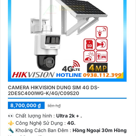
CAMERA HIKVISION DUNG SIM 4G DS-
2DESC400IWG-K/4G/C09S20
8,700,000 ₫
liên h₫
️👀 Chất lượng hình :
Ultra 2k + .
⚜️ Công Nghệ Sử Dụng :
4G.
🔦 Khoảng Cách Ban Đêm :
Hồng Ngoại 30m Hồng