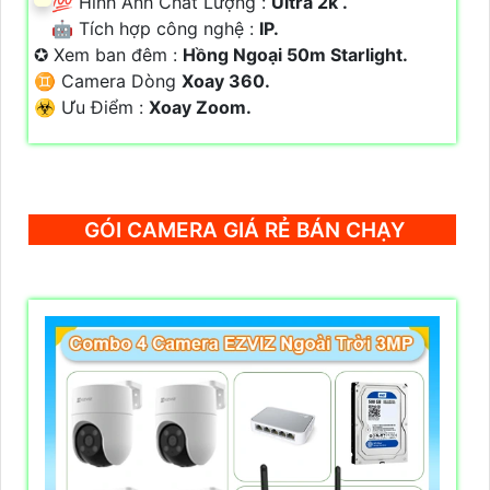
💯 Hình Ành Chất Lượng :
Ultra 2k .
🤖️ Tích hợp công nghệ :
IP.
✪ Xem ban đêm :
Hồng Ngoại 50m Starlight.
♊ Camera Dòng
Xoay 360.
️☣️ Ưu Điểm :
Xoay Zoom.
GÓI CAMERA GIÁ RẺ BÁN CHẠY