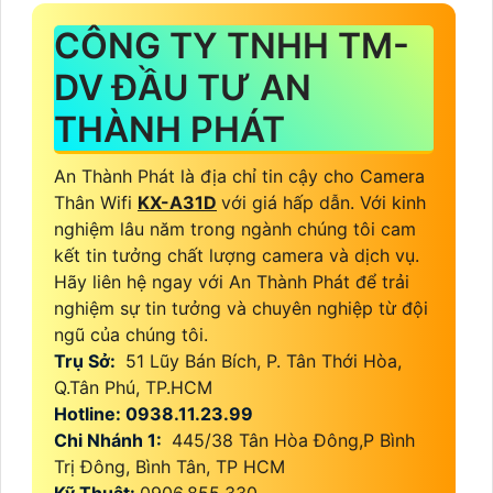
CÔNG TY TNHH TM-
DV ĐẦU TƯ AN
THÀNH PHÁT
An Thành Phát là địa chỉ tin cậy cho Camera
Thân Wifi
KX-A31D
với giá hấp dẫn. Với kinh
nghiệm lâu năm trong ngành chúng tôi cam
kết tin tưởng chất lượng camera và dịch vụ.
Hãy liên hệ ngay với An Thành Phát để trải
nghiệm sự tin tưởng và chuyên nghiệp từ đội
ngũ của chúng tôi.
Trụ Sở:
51 Lũy Bán Bích, P. Tân Thới Hòa,
Q.Tân Phú, TP.HCM
Hotline: 0938.11.23.99
Chi Nhánh 1:
445/38 Tân Hòa Đông,P Bình
Trị Đông, Bình Tân, TP HCM