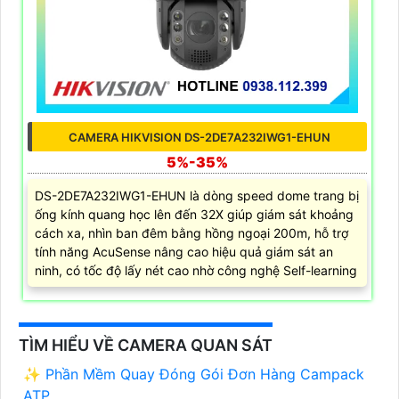
CAMERA HIKVISION DS-2DE7A232IWG1-EHUN
5%-35%
DS-2DE7A232IWG1-EHUN là dòng speed dome trang bị
ống kính quang học lên đến 32X giúp giám sát khoảng
cách xa, nhìn ban đêm bằng hồng ngoại 200m, hỗ trợ
tính năng AcuSense nâng cao hiệu quả giám sát an
ninh, có tốc độ lấy nét cao nhờ công nghệ Self-learning
TÌM HIỂU VỀ CAMERA QUAN SÁT
✨ Phần Mềm Quay Đóng Gói Đơn Hàng Campack
ATP