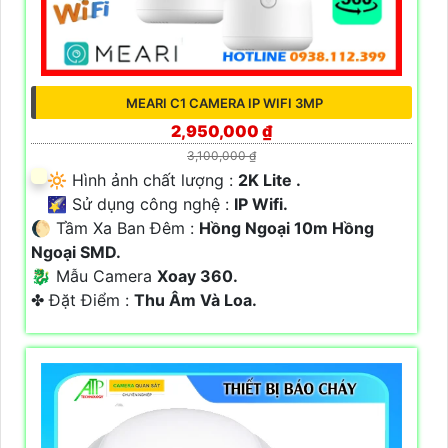
MEARI C1 CAMERA IP WIFI 3MP
2,950,000 ₫
3,100,000 ₫
🔆 Hình ảnh chất lượng :
2K Lite .
🌠 Sử dụng công nghệ :
IP Wifi.
🌔 Tầm Xa Ban Đêm :
Hồng Ngoại 10m Hồng
Ngoại SMD.
🐉️ Mẫu Camera
Xoay 360.
️✤ Đặt Điểm :
Thu Âm Và Loa.