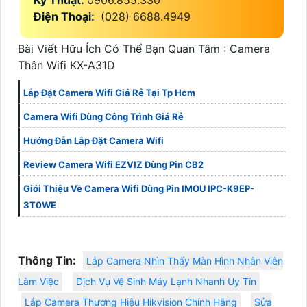
Kỹ Thuật:
0906.855.330
Điện Thoại:
(028) 6688.4949
Bài Viết Hữu Ích Có Thể Bạn Quan Tâm : Camera
Thân Wifi KX-A31D
Lắp Đặt Camera Wifi Giá Rẻ Tại Tp Hcm
Camera Wifi Dùng Công Trình Giá Rẻ
Hướng Đẫn Lắp Đặt Camera Wifi
Review Camera Wifi EZVIZ Dùng Pin CB2
Giới Thiệu Về Camera Wifi Dùng Pin IMOU IPC-K9EP-
3T0WE
Thông Tin:
Lắp Camera Nhìn Thấy Màn Hình Nhân Viên
Làm Việc
Dịch Vụ Vệ Sinh Máy Lạnh Nhanh Uy Tín
Lắp Camera Thương Hiệu Hikvision Chính Hãng
Sửa