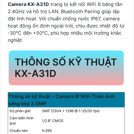
Camera KX-A31D
trang bị kết nối WiFi 6 băng tần
2.4GHz và hỗ trợ LAN, Bluetooth Pairing giúp lắp
đặt linh hoạt. Với chuẩn chống nước IP67, camera
hoạt động ổn định ngoài trời, chịu được nhiệt độ từ
-30°C đến +50°C, phù hợp nhiều môi trường khắc
nghiệt.
THÔNG SỐ KỸ THUẬT
KX-A31D
Thông số kỹ thuật - Camera IP WiFi Thân Ánh
sáng kép 3.0MP
Độ phân giải
3MP (2304 × 1296 @ 1–25/30 fps)
Cảm biến hình
1/2.8" CMOS
ảnh
Chuẩn nén
H.265