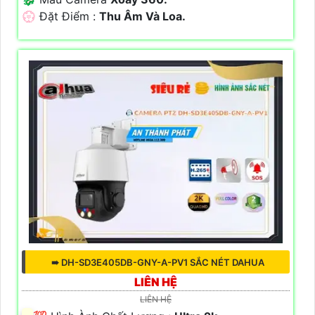
️💮 Đặt Điểm :
Thu Âm Và Loa.
➠ DH-SD3E405DB-GNY-A-PV1 SẮC NÉT DAHUA
LIÊN HỆ
LIÊN HỆ