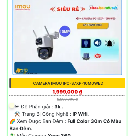
CAMERA IMOU IPC-S7XP-10M0WED
1,999,000 ₫
2,299,000 ₫
☀️ Độ Phân giải :
3k .
⚒ Trang Bị Công Nghệ :
IP Wifi.
🌈 Xem Được Ban Đêm :
Full Color 30m Có Màu
Ban Ðêm.
🐉️ Mẫu Camera
Xoay 360.