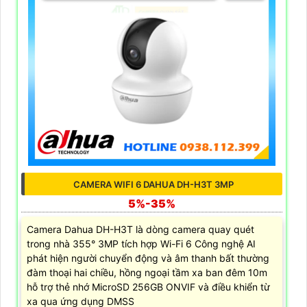
CAMERA WIFI 6 DAHUA DH-H3T 3MP
5%-35%
Camera Dahua DH-H3T là dòng camera quay quét
trong nhà 355° 3MP tích hợp Wi-Fi 6 Công nghệ AI
phát hiện người chuyển động và âm thanh bất thường
đàm thoại hai chiều, hồng ngoại tầm xa ban đêm 10m
hỗ trợ thẻ nhớ MicroSD 256GB ONVIF và điều khiển từ
xa qua ứng dụng DMSS