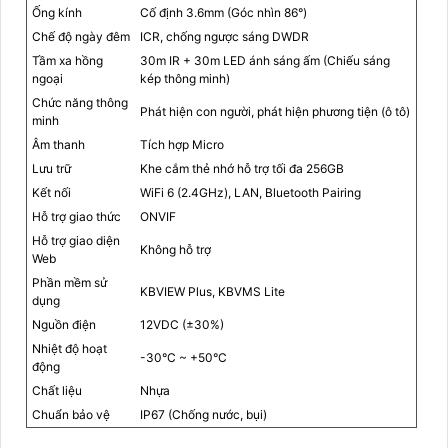
Ống kính
Cố định 3.6mm (Góc nhìn 86°)
Chế độ ngày đêm
ICR, chống ngược sáng DWDR
Tầm xa hồng
30m IR + 30m LED ánh sáng ấm (Chiếu sáng
ngoại
kép thông minh)
Chức năng thông
Phát hiện con người, phát hiện phương tiện (ô tô)
minh
Âm thanh
Tích hợp Micro
Lưu trữ
Khe cắm thẻ nhớ hỗ trợ tối đa 256GB
Kết nối
WiFi 6 (2.4GHz), LAN, Bluetooth Pairing
Hỗ trợ giao thức
ONVIF
Hỗ trợ giao diện
Không hỗ trợ
Web
Phần mềm sử
KBVIEW Plus, KBVMS Lite
dụng
Nguồn điện
12VDC (±30%)
Nhiệt độ hoạt
-30°C ~ +50°C
động
Chất liệu
Nhựa
Chuẩn bảo vệ
IP67 (Chống nước, bụi)