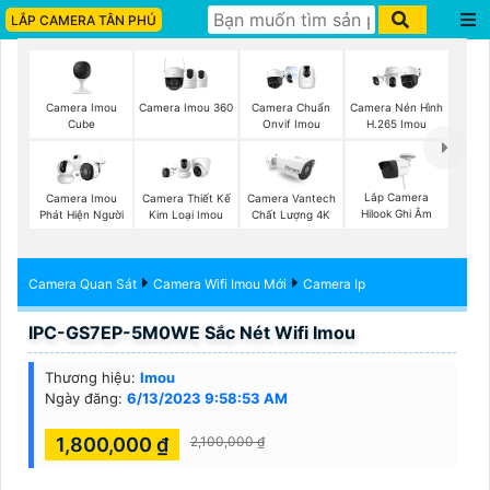
LẮP CAMERA TÂN PHÚ
Camera Imou
Camera Imou 360
Camera Chuẩn
Camera Nén Hình
Cube
Onvif Imou
H.265 Imou
Lắp Camera
Camera Imou
Camera Thiết Kế
Camera Vantech
Hilook Ghi Âm
Phát Hiện Người
Kim Loại Imou
Chất Lượng 4K
Camera Quan Sát
Camera Wifi Imou Mới
Camera Ip
IPC-GS7EP-5M0WE Sắc Nét Wifi Imou
Thương hiệu:
Imou
Ngày đăng:
6/13/2023 9:58:53 AM
1,800,000 ₫
2,100,000 ₫