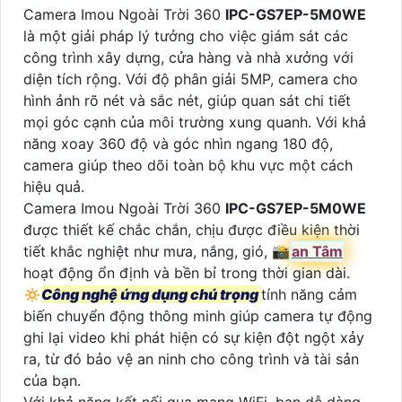
Camera Imou Ngoài Trời 360
IPC-GS7EP-5M0WE
là một giải pháp lý tưởng cho việc giám sát các
công trình xây dựng, cửa hàng và nhà xưởng với
diện tích rộng. Với độ phân giải 5MP, camera cho
hình ảnh rõ nét và sắc nét, giúp quan sát chi tiết
mọi góc cạnh của môi trường xung quanh. Với khả
năng xoay 360 độ và góc nhìn ngang 180 độ,
camera giúp theo dõi toàn bộ khu vực một cách
hiệu quả.
Camera Imou Ngoài Trời 360
IPC-GS7EP-5M0WE
được thiết kế chắc chắn, chịu được điều kiện thời
tiết khắc nghiệt như mưa, nắng, gió, 📸
an Tâm
hoạt động ổn định và bền bỉ trong thời gian dài.
🔅
Công nghệ ứng dụng chú trọng
tính năng cảm
biến chuyển động thông minh giúp camera tự động
ghi lại video khi phát hiện có sự kiện đột ngột xảy
ra, từ đó bảo vệ an ninh cho công trình và tài sản
của bạn.