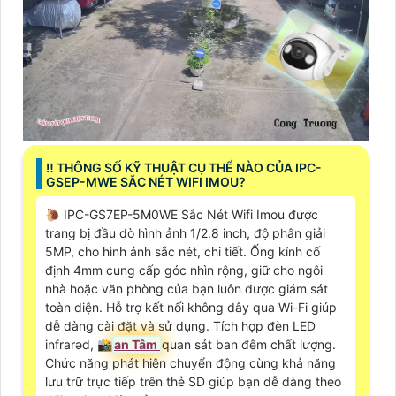
‼️ THÔNG SỐ KỸ THUẬT CỤ THỂ NÀO CỦA IPC-
GSEP-MWE SẮC NÉT WIFI IMOU?
🐌 IPC-GS7EP-5M0WE Sắc Nét Wifi Imou được
trang bị đầu dò hình ảnh 1/2.8 inch, độ phân giải
5MP, cho hình ảnh sắc nét, chi tiết. Ống kính cố
định 4mm cung cấp góc nhìn rộng, giữ cho ngôi
nhà hoặc văn phòng của bạn luôn được giám sát
toàn diện. Hỗ trợ kết nối không dây qua Wi-Fi giúp
dễ dàng cài đặt và sử dụng. Tích hợp đèn LED
infrarəd, 📸
an Tâm
quan sát ban đêm chất lượng.
Chức năng phát hiện chuyển động cùng khả năng
lưu trữ trực tiếp trên thẻ SD giúp bạn dễ dàng theo