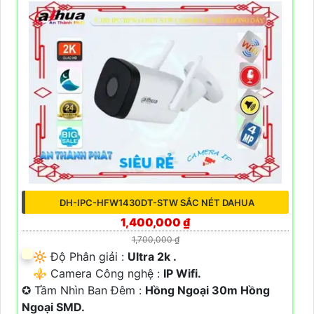
DH-IPC-HFW1430DT-STW SẮC NÉT DAHUA
1,400,000 ₫
1,700,000 ₫
🔆 Độ Phân giải :
Ultra 2k .
⚜️ Camera Công nghệ :
IP Wifi.
✪ Tầm Nhìn Ban Đêm :
Hồng Ngoại 30m Hồng
Ngoại SMD.