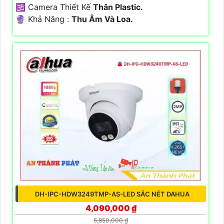
🕉️ Camera Thiết Kế
Thân Plastic.
️🔮 Khả Năng :
Thu Âm Và Loa.
DH-IPC-HDW3249TMP-AS-LED SẮC NÉT DAHUA
4,090,000 ₫
5,850,000 ₫