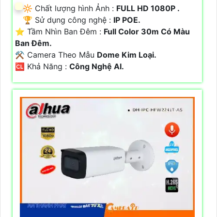
🔆 Chất lượng hình Ảnh :
FULL HD 1080P .
🏆 Sử dụng công nghệ :
IP POE.
⭐ Tầm Nhìn Ban Đêm :
Full Color 30m Có Màu
Ban Đêm.
⚒ Camera Theo Mẫu
Dome Kim Loại.
️🆑 Khả Năng :
Công Nghệ AI.