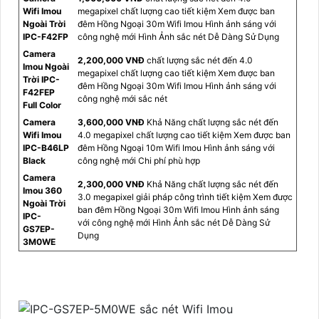
Wifi Imou
megapixel chất lượng cao tiết kiệm Xem được ban
Ngoài Trời
đêm Hồng Ngoại 30m Wifi Imou Hình ảnh sáng với
IPC-F42FP
công nghệ mới Hình Ảnh sắc nét Dễ Dàng Sử Dụng
Camera
2,200,000 VNĐ
chất lượng sắc nét đến 4.0
Imou Ngoài
megapixel chất lượng cao tiết kiệm Xem được ban
Trời IPC-
đêm Hồng Ngoại 30m Wifi Imou Hình ảnh sáng với
F42FEP
công nghệ mới sắc nét
Full Color
Camera
3,600,000 VNĐ
Khả Năng chất lượng sắc nét đến
Wifi Imou
4.0 megapixel chất lượng cao tiết kiệm Xem được ban
IPC-B46LP
đêm Hồng Ngoại 10m Wifi Imou Hình ảnh sáng với
Black
công nghệ mới Chi phí phù hợp
Camera
2,300,000 VNĐ
Khả Năng chất lượng sắc nét đến
Imou 360
3.0 megapixel giải pháp công trình tiết kiệm Xem được
Ngoài Trời
ban đêm Hồng Ngoại 30m Wifi Imou Hình ảnh sáng
IPC-
với công nghệ mới Hình Ảnh sắc nét Dễ Dàng Sử
GS7EP-
Dụng
3M0WE