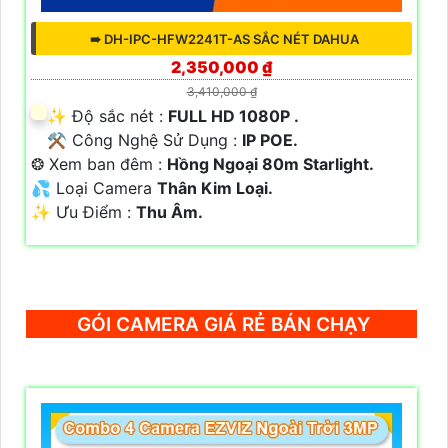
➠ DH-IPC-HFW2241T-AS SẮC NÉT DAHUA
2,350,000 ₫
3,410,000 ₫
✨ Độ sắc nét :
FULL HD 1080P .
⚒ Công Nghệ Sử Dụng :
IP POE.
❂ Xem ban đêm :
Hồng Ngoại 80m Starlight.
💦 Loại Camera
Thân Kim Loại.
️✨ Ưu Điểm :
Thu Âm.
GÓI CAMERA GIÁ RẺ BÁN CHẠY