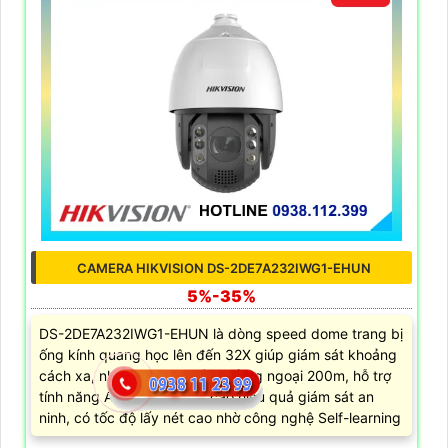
CAMERA HIKVISION DS-2DE7A232IWG1-EHUN
5%-35%
DS-2DE7A232IWG1-EHUN là dòng speed dome trang bị
ống kính quang học lên đến 32X giúp giám sát khoảng
cách xa, nhìn ban đêm bằng hồng ngoại 200m, hỗ trợ
tính năng AcuSense nâng cao hiệu quả giám sát an
ninh, có tốc độ lấy nét cao nhờ công nghệ Self-learning