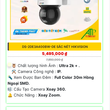
DS-2DE3A400BW-DE SẮC NÉT HIKVISION
5,495,000 ₫
7,850,000 ₫
🦉 Chất lượng hình Ảnh :
Ultra 2k + .
⚒ Camera Công nghệ :
IP.
🔦 Xem Được Ban Đêm :
Full Color 30m Hồng
Ngoại SMD.
🎼️ Cấu Tạo Camera
Xoay 360.
️🔔 Chức Năng :
Xoay Zoom.