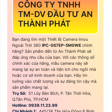
CÔNG TY TNHH
TM-DV ĐẦU TƯ AN
THÀNH PHÁT
Bạn đang tìm một Thiết Bị Camera Imou
Ngoài Trời 360
IPC-GS7EP-5M0WE
chính
hãng? Sản phẩm đến từ An Thành Phát sẽ
đáp ứng nhu cầu của bạn. Với các thông số
chính xác của hãng, mẫu camera này sẽ
mang lại sự an toàn và tiện ích cho ngôi nhà
hoặc cơ sở kinh doanh của bạn. Hãy tin
tưởng vào chất lượng và sự đáng tin cậy mà
sản phẩm mang lại.
Trụ Sở:
51 Lũy Bán Bích, P. Tân Thới Hòa,
Q.Tân Phú, TP.HCM
Hotline: 0938.11.23.99
Chi Nhánh 1:
445/38 Tân Hòa Đông,P Bình