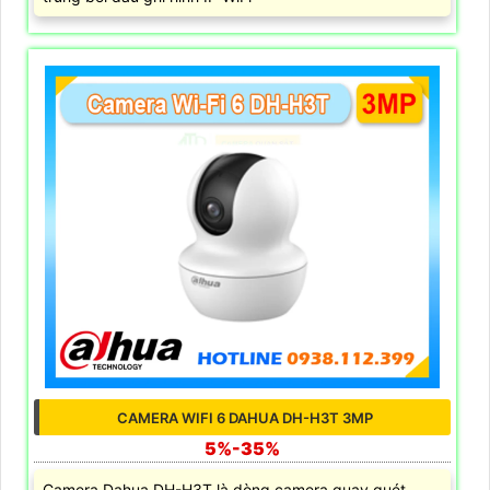
CAMERA WIFI 6 DAHUA DH-H3T 3MP
5%-35%
Camera Dahua DH-H3T là dòng camera quay quét