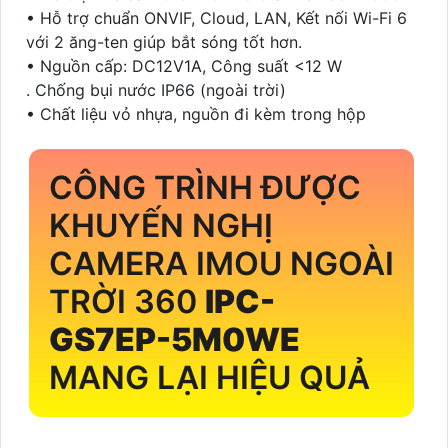
• Hỗ trợ chuẩn ONVIF, Cloud, LAN, Kết nối Wi-Fi 6
với 2 ăng-ten giúp bắt sóng tốt hơn.
• Nguồn cấp: DC12V1A, Công suất <12 W
. Chống bụi nước IP66 (ngoài trời)
• Chất liệu vỏ nhựa, nguồn đi kèm trong hộp
CÔNG TRÌNH ĐƯỢC
KHUYẾN NGHỊ
CAMERA IMOU NGOÀI
TRỜI 360
IPC-
GS7EP-5M0WE
MANG LẠI HIỆU QUẢ