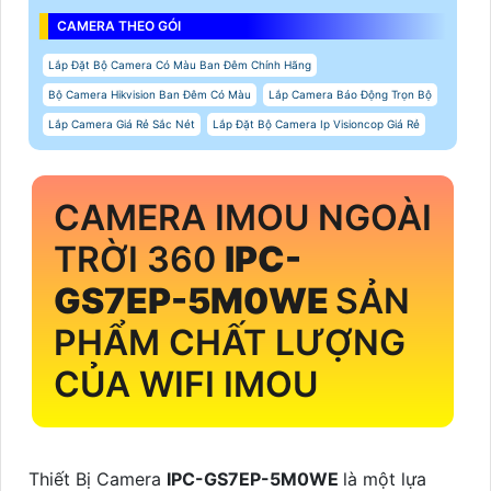
CAMERA THEO GÓI
Lắp Đặt Bộ Camera Có Màu Ban Đêm Chính Hãng
Bộ Camera Hikvision Ban Đêm Có Màu
Lắp Camera Báo Động Trọn Bộ
Lắp Camera Giá Rẻ Sắc Nét
Lắp Đặt Bộ Camera Ip Visioncop Giá Rẻ
CAMERA IMOU NGOÀI
TRỜI 360
IPC-
GS7EP-5M0WE
SẢN
PHẨM CHẤT LƯỢNG
CỦA WIFI IMOU
Thiết Bị Camera
IPC-GS7EP-5M0WE
là một lựa