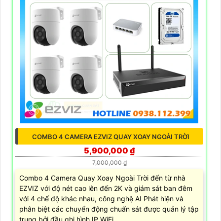
COMBO 4 CAMERA EZVIZ QUAY XOAY NGOÀI TRỜI
5,900,000 ₫
7,000,000 ₫
Combo 4 Camera Quay Xoay Ngoài Trời đến từ nhà
EZVIZ với độ nét cao lên đến 2K và giám sát ban đêm
với 4 chế độ khác nhau, công nghệ AI Phát hiện và
phân biệt các chuyển động chuẩn sát được quản lý tập
trung bởi đầu ghi hình IP WiFi