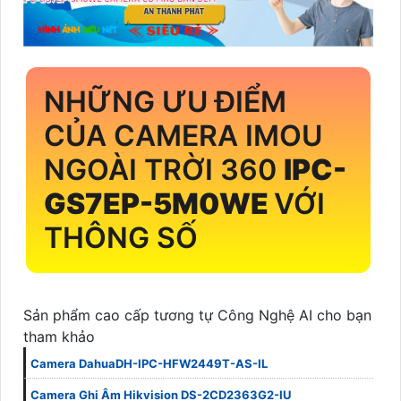
NHỮNG ƯU ĐIỂM
CỦA CAMERA IMOU
NGOÀI TRỜI 360
IPC-
GS7EP-5M0WE
VỚI
THÔNG SỐ
Sản phẩm cao cấp tương tự Công Nghệ AI cho bạn
tham khảo
Camera DahuaDH-IPC-HFW2449T-AS-IL
Camera Ghi Âm Hikvision DS-2CD2363G2-IU