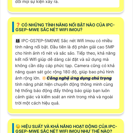
dõi mọi sự kiện xảy ra.
️❓ CÓ NHỮNG TÍNH NĂNG NỔI BẬT NÀO CỦA IPC-
GSEP-MWE SẮC NÉT WIFI IMOU?
👩‍👩‍👦‍👦 IPC-GS7EP-5M0WE Sắc nét Wifi Imou có nhiều
tính năng nổi bật. Đầu tiên là độ phân giải cao 5MP
cho hình ảnh rõ nét và sắc sảo. Tiếp theo, khả năng
kết nối Wifi giúp dễ dàng cài đặt và sử dụng mà
không cần dây cáp phức tạp. Camera cũng có khả
năng quan sát góc rộng 180 độ, giúp bao phủ hình
ảnh rộng lớn. 🔅
Công nghệ ứng dụng chú trọng
tính năng phát hiện chuyển động thông minh cùng
hệ thống báo động đẩy thông báo giúp bạn luôn
cảnh giác và kiểm soát an ninh trong nhà và ngoài
trời một cách hiệu quả.
😓 HIỆU SUẤT VÀ KHẢ NĂNG HOẠT ĐỘNG CỦA IPC-
GSEP-MWE SẮC NÉT WIFI IMOU NHƯ THẾ NÀO?