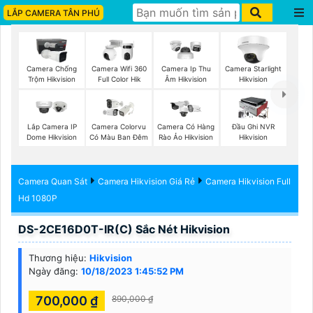
LẮP CAMERA TÂN PHÚ
Camera Chống
Camera Wifi 360
Camera Ip Thu
Camera Starlight
Trộm Hikvision
Full Color Hik
Âm Hikvision
Hikvision
Lắp Camera IP
Camera Colorvu
Camera Có Hàng
Đầu Ghi NVR
Dome Hikvision
Có Màu Ban Đêm
Rào Ảo Hikvision
Hikvision
Camera Quan Sát
Camera Hikvision Giá Rẻ
Camera Hikvision Full
Hd 1080P
DS-2CE16D0T-IR(C) Sắc Nét Hikvision
Thương hiệu:
Hikvision
Ngày đăng:
10/18/2023 1:45:52 PM
700,000 ₫
890,000 ₫