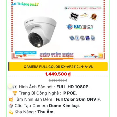
CAMERA FULL COLOR KX-AF2112LN-A-VN
1,449,500 ₫
2,230,000 ₫
️👀 Hình Ảnh Sắc nét :
FULL HD 1080P .
🏆 Trang Bị Công Nghệ :
IP POE.
💥 Tầm Nhìn Ban Đêm :
Full Color 30m ONVIF.
🎲 Cấu Tạo Camera
Dome Kim loại.
️💫 Khả Năng :
Thu Âm.