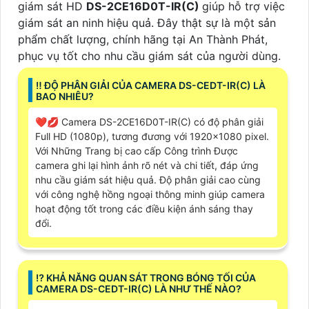
giám sát HD
DS-2CE16D0T-IR(C)
giúp hỗ trợ việc
giám sát an ninh hiệu quả. Đây thật sự là một sản
phẩm chất lượng, chính hãng tại An Thành Phát,
phục vụ tốt cho nhu cầu giám sát của người dùng.
‼️ ĐỘ PHÂN GIẢI CỦA CAMERA DS-CEDT-IR(C) LÀ
BAO NHIÊU?
❤️‍💋‍ Camera DS-2CE16D0T-IR(C) có độ phân giải
Full HD (1080p), tương đương với 1920x1080 pixel.
Với Những Trang bị cao cấp Công trình Được
camera ghi lại hình ảnh rõ nét và chi tiết, đáp ứng
nhu cầu giám sát hiệu quả. Độ phân giải cao cùng
với công nghệ hồng ngoại thông minh giúp camera
hoạt động tốt trong các điều kiện ánh sáng thay
đổi.
⁉️ KHẢ NĂNG QUAN SÁT TRONG BÓNG TỐI CỦA
CAMERA DS-CEDT-IR(C) LÀ NHƯ THẾ NÀO?