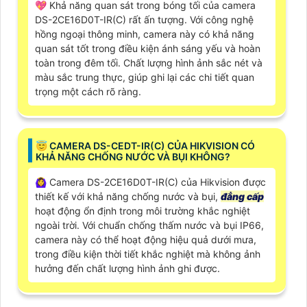
💖 Khả năng quan sát trong bóng tối của camera
DS-2CE16D0T-IR(C) rất ấn tượng. Với công nghệ
hồng ngoại thông minh, camera này có khả năng
quan sát tốt trong điều kiện ánh sáng yếu và hoàn
toàn trong đêm tối. Chất lượng hình ảnh sắc nét và
màu sắc trung thực, giúp ghi lại các chi tiết quan
trọng một cách rõ ràng.
😇 CAMERA DS-CEDT-IR(C) CỦA HIKVISION CÓ
KHẢ NĂNG CHỐNG NƯỚC VÀ BỤI KHÔNG?
🙆‍♀️ Camera DS-2CE16D0T-IR(C) của Hikvision được
thiết kế với khả năng chống nước và bụi,
đẳng cấp
hoạt động ổn định trong môi trường khắc nghiệt
ngoài trời. Với chuẩn chống thấm nước và bụi IP66,
camera này có thể hoạt động hiệu quả dưới mưa,
trong điều kiện thời tiết khắc nghiệt mà không ảnh
hưởng đến chất lượng hình ảnh ghi được.