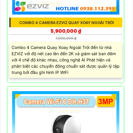
COMBO 4 CAMERA EZVIZ QUAY XOAY NGOÀI TRỜI
5,900,000 ₫
7,000,000 ₫
Combo 4 Camera Quay Xoay Ngoài Trời đến từ nhà
EZVIZ với độ nét cao lên đến 2K và giám sát ban đêm
với 4 chế độ khác nhau, công nghệ AI Phát hiện và
phân biệt các chuyển động chuẩn sát được quản lý tập
trung bởi đầu ghi hình IP WiFi