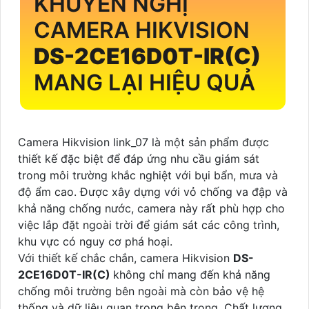
KHUYẾN NGHỊ
CAMERA HIKVISION
DS-2CE16D0T-IR(C)
MANG LẠI HIỆU QUẢ
Camera Hikvision link_07 là một sản phẩm được
thiết kế đặc biệt để đáp ứng nhu cầu giám sát
trong môi trường khắc nghiệt với bụi bẩn, mưa và
độ ẩm cao. Được xây dựng với vỏ chống va đập và
khả năng chống nước, camera này rất phù hợp cho
việc lắp đặt ngoài trời để giám sát các công trình,
khu vực có nguy cơ phá hoại.
Với thiết kế chắc chắn, camera Hikvision
DS-
2CE16D0T-IR(C)
không chỉ mang đến khả năng
chống môi trường bên ngoài mà còn bảo vệ hệ
thống và dữ liệu quan trọng bên trong. Chất lượng