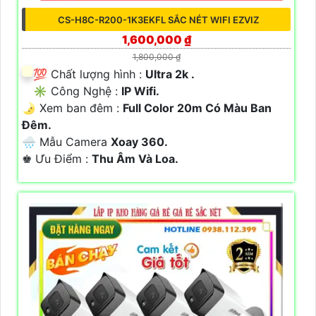
CS-H8C-R200-1K3EKFL SẮC NÉT WIFI EZVIZ
1,600,000 ₫
1,800,000 ₫
💯 Chất lượng hình :
Ultra 2k .
✳️ Công Nghệ :
IP Wifi.
🌛 Xem ban đêm :
Full Color 20m Có Màu Ban
Ðêm.
🌧️ Mẫu Camera
Xoay 360.
️♚ Ưu Điểm :
Thu Âm Và Loa.