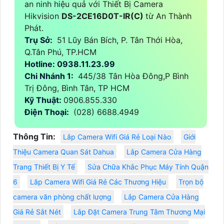
an ninh hiệu quả với Thiết Bị Camera
Hikvision
DS-2CE16D0T-IR(C)
từ An Thành
Phát.
Trụ Sở:
51 Lũy Bán Bích, P. Tân Thới Hòa,
Q.Tân Phú, TP.HCM
Hotline: 0938.11.23.99
Chi Nhánh 1:
445/38 Tân Hòa Đông,P Bình
Trị Đông, Bình Tân, TP HCM
Kỹ Thuật:
0906.855.330
Điện Thoại:
(028) 6688.4949
Thông Tin:
Lắp Camera Wifi Giá Rẻ Loại Nào
Giới
Thiệu Camera Quan Sát Dahua
Lắp Camera Cửa Hàng
Trang Thiết Bị Y Tế
Sửa Chữa Khắc Phục Máy Tính Quận
6
Lăp Camera Wifi Giá Rẻ Các Thương Hiệu
Trọn bộ
camera văn phòng chất lượng
Lắp Camera Cửa Hàng
Giá Rẻ Sắt Nét
Lắp Đặt Camera Trung Tâm Thương Mại