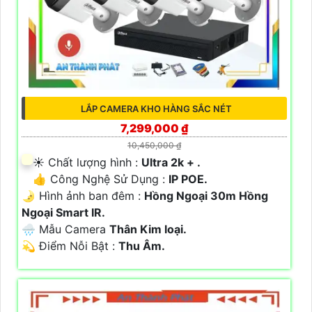
LẮP CAMERA KHO HÀNG SẮC NÉT
7,299,000 ₫
10,450,000 ₫
☀️ Chất lượng hình :
Ultra 2k + .
👍 Công Nghệ Sử Dụng :
IP POE.
🌛 Hình ảnh ban đêm :
Hồng Ngoại 30m Hồng
Ngoại Smart IR.
🌧️ Mẫu Camera
Thân Kim loại.
️💫 Điểm Nỗi Bật :
Thu Âm.