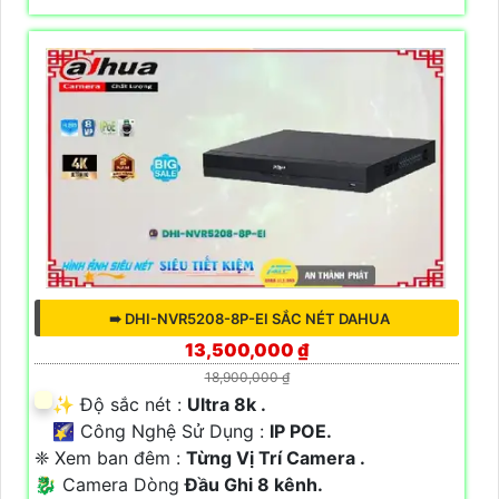
➠ DHI-NVR5208-8P-EI SẮC NÉT DAHUA
13,500,000 ₫
18,900,000 ₫
✨ Độ sắc nét :
Ultra 8k .
🌠 Công Nghệ Sử Dụng :
IP POE.
❈ Xem ban đêm :
Từng Vị Trí Camera .
🐉️ Camera Dòng
Đầu Ghi 8 kênh.