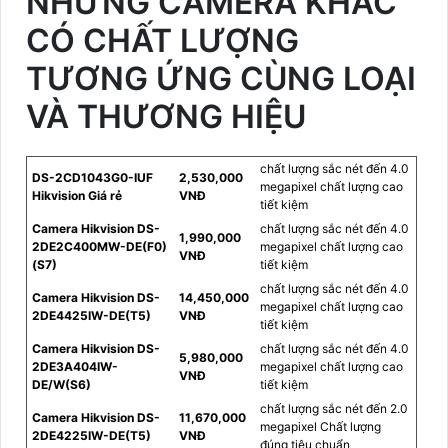
NHỮNG CAMERA KHÁC
CÓ CHẤT LƯỢNG
TƯƠNG ỨNG CÙNG LOẠI
VÀ THƯƠNG HIỆU
chất lượng sắc nét đến 4.0
DS-2CD1043G0-IUF
2,530,000
megapixel chất lượng cao
Hikvision Giá rẻ
VNĐ
tiết kiệm
Camera Hikvision DS-
chất lượng sắc nét đến 4.0
1,990,000
2DE2C400MW-DE(F0)
megapixel chất lượng cao
VNĐ
(S7)
tiết kiệm
chất lượng sắc nét đến 4.0
Camera Hikvision DS-
14,450,000
megapixel chất lượng cao
2DE4425IW-DE(T5)
VNĐ
tiết kiệm
Camera Hikvision DS-
chất lượng sắc nét đến 4.0
5,980,000
2DE3A404IW-
megapixel chất lượng cao
VNĐ
DE/W(S6)
tiết kiệm
chất lượng sắc nét đến 2.0
Camera Hikvision DS-
11,670,000
megapixel Chất lượng
2DE4225IW-DE(T5)
VNĐ
đúng tiêu chuẩn