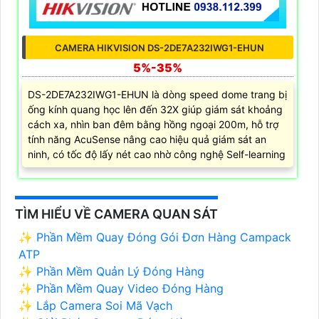
CAMERA HIKVISION DS-2DE7A232IWG1-EHUN
5%-35%
DS-2DE7A232IWG1-EHUN là dòng speed dome trang bị
ống kính quang học lên đến 32X giúp giám sát khoảng
cách xa, nhìn ban đêm bằng hồng ngoại 200m, hỗ trợ
tính năng AcuSense nâng cao hiệu quả giám sát an
ninh, có tốc độ lấy nét cao nhờ công nghệ Self-learning
TÌM HIỂU VỀ CAMERA QUAN SÁT
✨ Phần Mềm Quay Đóng Gói Đơn Hàng Campack
ATP
✨ Phần Mềm Quản Lý Đóng Hàng
✨ Phần Mềm Quay Video Đóng Hàng
✨ Lắp Camera Soi Mã Vạch