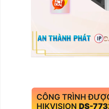
CÔNG TRÌNH ĐƯỢ
HIKVISION
DS-773