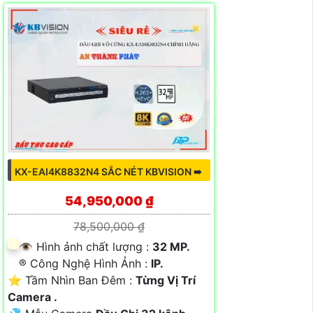
KX-EAI4K8832N4 SẮC NÉT KBVISION ➠
54,950,000 ₫
78,500,000 ₫
👁 Hình ảnh chất lượng :
32 MP.
®️ Công Nghệ Hình Ảnh :
IP.
⭐ Tầm Nhìn Ban Đêm :
Từng Vị Trí
Camera .