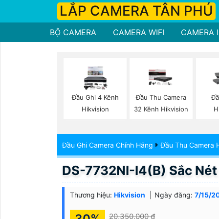
LẮP CAMERA TÂN PHÚ
BỘ CAMERA
CAMERA WIFI
CAMERA I
Đầu Ghi 4 Kênh
Đầu Thu Camera
Đầ
Hikvision
32 Kênh Hikvision
H
Đầu Ghi Camera Chính Hãng
Đầu Thu Camera H
DS-7732NI-I4(B) Sắc Nét 
Thương hiệu:
Hikvision
Ngày đăng:
7/15/2
30%
20,350,000 ₫