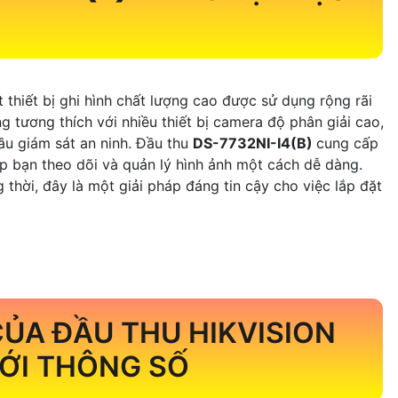
t thiết bị ghi hình chất lượng cao được sử dụng rộng rãi
g tương thích với nhiều thiết bị camera độ phân giải cao,
ầu giám sát an ninh. Đầu thu
DS-7732NI-I4(B)
cung cấp
iúp bạn theo dõi và quản lý hình ảnh một cách dễ dàng.
 thời, đây là một giải pháp đáng tin cậy cho việc lắp đặt
ỦA ĐẦU THU HIKVISION
ỚI THÔNG SỐ