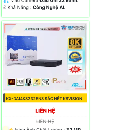
💦 Mẫu Camera
Đầu Ghi 32 kênh.
️₤ Khả Năng :
Công Nghệ AI.
KX-DAI4K8232EN3 SẮC NÉT KBVISION
LIÊN HỆ
LIÊN HỆ
️⚡ Hình Ành Chất Lượng :
32 MP.