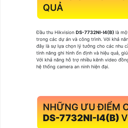
QUẢ
Đầu thu Hikvision
DS-7732NI-I4(B)
là mộ
trong các dự án và công trình. Với khả năn
đây là sự lựa chọn lý tưởng cho các nhu c
tính năng ghi hình ổn định và hiệu quả, g
Với khả năng hỗ trợ nhiều kênh video đồng
hệ thống camera an ninh hiện đại.
NHỮNG ƯU ĐIỂM C
DS-7732NI-I4(B)
V