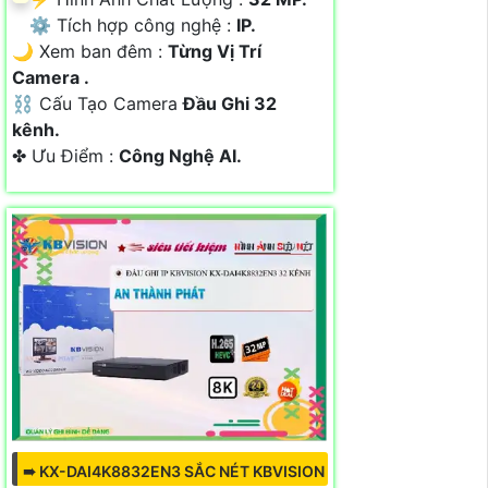
⚙ Tích hợp công nghệ :
IP.
🌙 Xem ban đêm :
Từng Vị Trí
Camera .
⛓ Cấu Tạo Camera
Đầu Ghi 32
kênh.
️✤ Ưu Điểm :
Công Nghệ AI.
➠ KX-DAI4K8832EN3 SẮC NÉT KBVISION