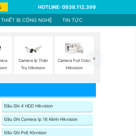
HOTLINE: 0938.112.399
THIẾT BỊ CÔNG NGHỆ
TIN TỨC
mera
Camera Ip Thân
Camera Full Color
sion
Trụ Hikvision
Hikvision
Đầu Ghi 4 HDD Hikvision
Đầu Ghi Camera Ip 16 Kênh Hikvision
Đầu Ghi PoE Kbvision