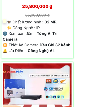
25,800,000 ₫
35,900,000 ₫
👁 Chất lượng hình :
32 MP.
⚜️ Công Nghệ :
IP.
🌚 Xem ban đêm :
Từng Vị Trí
Camera .
♊ Thiết Kế Camera
Đầu Ghi 32 kênh.
️🔔 Ưu Điểm :
Công Nghệ AI.