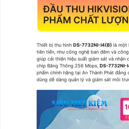
ĐẦU THU HIKVISI
PHẨM CHẤT LƯỢNG
Thiết bị thu hình
DS-7732NI-I4(B)
là một 
tiên tiến, như công nghệ ban đêm và công
giúp cải thiện hiệu suất giám sát và nhận
chip Băng Thông 256 Mbps,
DS-7732NI-I
phẩm chính hãng tại An Thành Phát đẳng c
dùng dễ dàng quản lý và giám sát môi tr