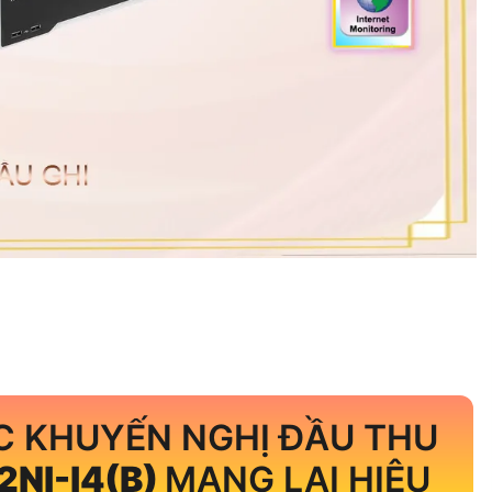
C KHUYẾN NGHỊ ĐẦU THU
2NI-I4(B)
MANG LẠI HIỆU