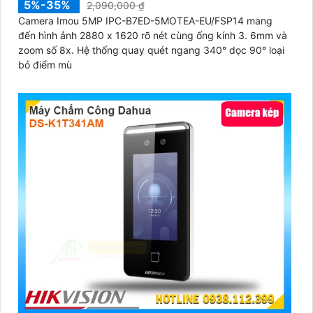
5%-35%
2,090,000 ₫
Camera Imou 5MP IPC-B7ED-5MOTEA-EU/FSP14 mang
đến hình ảnh 2880 x 1620 rõ nét cùng ống kính 3. 6mm và
zoom số 8x. Hệ thống quay quét ngang 340° dọc 90° loại
bỏ điểm mù