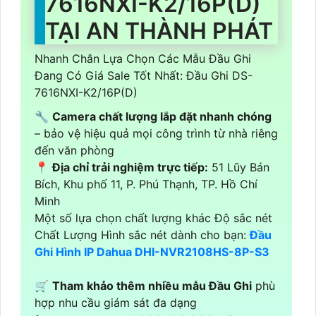
7616NXI-K2/16P(D)
TẠI AN THÀNH PHÁT
Nhanh Chân Lựa Chọn Các Mẫu Đầu Ghi
Đang Có Giá Sale Tốt Nhất: Đầu Ghi DS-
7616NXI-K2/16P(D)
🔧
Camera chất lượng lắp đặt nhanh chóng
– bảo vệ hiệu quả mọi công trình từ nhà riêng
đến văn phòng
📍
Địa chỉ trải nghiệm trực tiếp:
51 Lũy Bán
Bích, Khu phố 11, P. Phú Thạnh, TP. Hồ Chí
Minh
Một số lựa chọn chất lượng khác Độ sắc nét
Chất Lượng Hình sắc nét dành cho bạn:
Đầu
Ghi Hình IP Dahua DHI-NVR2108HS-8P-S3
🛒
Tham khảo thêm nhiều mẫu Đầu Ghi
phù
hợp nhu cầu giám sát đa dạng