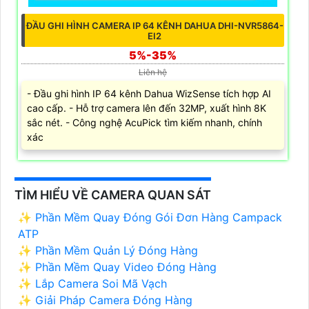
ĐẦU GHI HÌNH CAMERA IP 64 KÊNH DAHUA DHI-NVR5864-
EI2
5%-35%
Liên hệ
- Đầu ghi hình IP 64 kênh Dahua WizSense tích hợp AI
cao cấp. - Hỗ trợ camera lên đến 32MP, xuất hình 8K
sắc nét. - Công nghệ AcuPick tìm kiếm nhanh, chính
xác
TÌM HIỂU VỀ CAMERA QUAN SÁT
✨ Phần Mềm Quay Đóng Gói Đơn Hàng Campack
ATP
✨ Phần Mềm Quản Lý Đóng Hàng
✨ Phần Mềm Quay Video Đóng Hàng
✨ Lắp Camera Soi Mã Vạch
✨ Giải Pháp Camera Đóng Hàng