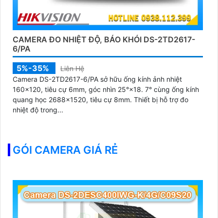
CAMERA ĐO NHIỆT ĐỘ, BÁO KHÓI DS-2TD2617-
6/PA
5%-35%
Liên Hệ
Camera DS-2TD2617-6/PA sở hữu ống kính ảnh nhiệt
160×120, tiêu cự 6mm, góc nhìn 25°×18. 7° cùng ống kính
quang học 2688×1520, tiêu cự 8mm. Thiết bị hỗ trợ đo
nhiệt độ trong...
GÓI CAMERA GIÁ RẺ