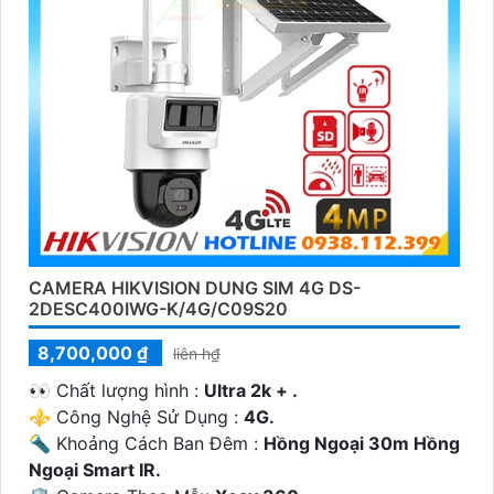
CAMERA HIKVISION DUNG SIM 4G DS-
2DESC400IWG-K/4G/C09S20
8,700,000 ₫
liên h₫
️👀 Chất lượng hình :
Ultra 2k + .
⚜️ Công Nghệ Sử Dụng :
4G.
🔦 Khoảng Cách Ban Đêm :
Hồng Ngoại 30m Hồng
Ngoại Smart IR.