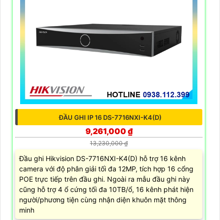
ĐẦU GHI IP 16 DS-7716NXI-K4(D)
9,261,000 ₫
13,230,000 ₫
Đầu ghi Hikvision DS-7716NXI-K4(D) hỗ trợ 16 kênh
camera với độ phân giải tối đa 12MP, tích hợp 16 cổng
POE trực tiếp trên đầu ghi. Ngoài ra mẫu đầu ghi này
cũng hỗ trợ 4 ổ cứng tối đa 10TB/ổ, 16 kênh phát hiện
người/phương tiện cùng nhận diện khuôn mặt thông
minh