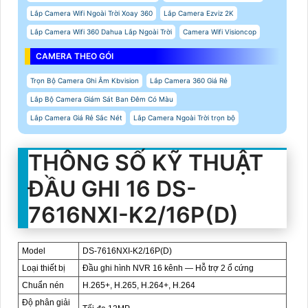
Lắp Camera Wifi Ngoài Trời Xoay 360
Lắp Camera Ezviz 2K
Lắp Camera Wifi 360 Dahua Lắp Ngoài Trời
Camera Wifi Visioncop
CAMERA THEO GÓI
Trọn Bộ Camera Ghi Âm Kbvision
Lắp Camera 360 Giá Rẻ
Lắp Bộ Camera Giám Sát Ban Đêm Có Màu
Lắp Camera Giá Rẻ Sắc Nét
Lắp Camera Ngoài Trời trọn bộ
THÔNG SỐ KỸ THUẬT
ĐẦU GHI 16 DS-
7616NXI-K2/16P(D)
Model
DS-7616NXI-K2/16P(D)
Loại thiết bị
Đầu ghi hình NVR 16 kênh — Hỗ trợ 2 ổ cứng
Chuẩn nén
H.265+, H.265, H.264+, H.264
Độ phân giải