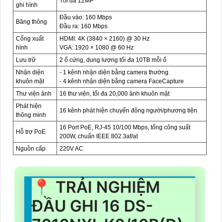
Tối đa 12MP
ghi hình
Đầu vào: 160 Mbps
Băng thông
Đầu ra: 160 Mbps
Cổng xuất
HDMI: 4K (3840 × 2160) @ 30 Hz
hình
VGA: 1920 × 1080 @ 60 Hz
Lưu trữ
2 ổ cứng, dung lượng tối đa 10TB mỗi ổ
Nhận diện
- 1 kênh nhận diện bằng camera thường
khuôn mặt
- 4 kênh nhận diện bằng camera FaceCapture
Thư viện ảnh
16 thư viện, tối đa 20,000 ảnh khuôn mặt
Phát hiện
16 kênh phát hiện chuyển động người/phương tiện
thông minh
16 Port PoE, RJ-45 10/100 Mbps, tổng công suất
Hỗ trợ PoE
200W, chuẩn IEEE 802.3af/at
Nguồn cấp
220V AC
📍 TRẢI NGHIỆM
ĐẦU GHI 16 DS-