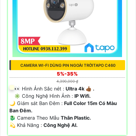
CAMERA WI-FI DÙNG PIN NGOÀI TRỜITAPO C460
5%-35%
4,390,000 ₫
️👀 Hình Ảnh Sắc nét :
Ultra 4k 👍🏾 .
✳️ Công Nghệ Hình Ảnh :
IP Wifi.
🌙 Giám sát Ban Đêm :
Full Color 15m Có Màu
Ban Ðêm.
🐉️ Camera Theo Mẫu
Thân Plastic.
️💫 Khả Năng :
Công Nghệ AI.