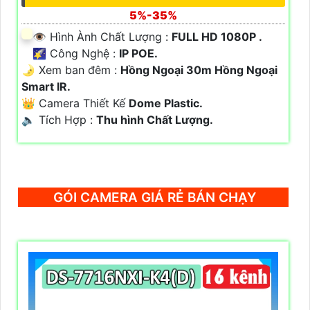
5%-35%
👁 Hình Ành Chất Lượng :
FULL HD 1080P .
🌠 Công Nghệ :
IP POE.
🌛 Xem ban đêm :
Hồng Ngoại 30m Hồng Ngoại
Smart IR.
👑 Camera Thiết Kế
Dome Plastic.
️🔈 Tích Hợp :
Thu hình Chất Lượng.
GÓI CAMERA GIÁ RẺ BÁN CHẠY