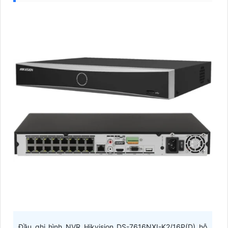
Đầu ghi hình NVR Hikvision DS-7616NXI-K2/16P(D) hỗ