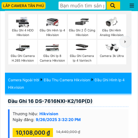
LẮP CAMERA TÂN PHÚ
Đầu Ghi Hình
Đầu Ghi 4 HDD
Đầu Ghi Hình Ip 4
Đầu Ghi 2 Ổ Cứng
Analog Hikvision
Hikvision
Hikvision
Hikvision
Đầu Ghi Camera
Đầu Ghi Ip 8
Đầu Ghi Camera
Camera 3k Ultra
H.265 Hikvision
Camera Hikvision
Ip 4 Vantech
Camera Ngoài trời
Đầu Thu Camera Hikvision
Đầu Ghi Hình Ip 4
Hikvision
Đầu Ghi 16 DS-7616NXI-K2/16P(D)
Thương hiệu:
Hikvision
Ngày đăng:
9/26/2025 3:32:20 PM
10,108,000 ₫
14,440,000 ₫