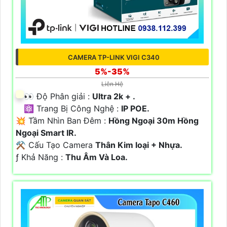
CAMERA TP-LINK VIGI C340
5%-35%
Liên Hệ
️👀 Độ Phân giải :
Ultra 2k + .
⚛️ Trang Bị Công Nghệ :
IP POE.
💥 Tầm Nhìn Ban Đêm :
Hồng Ngoại 30m Hồng
Ngoại Smart IR.
⚒ Cấu Tạo Camera
Thân Kim loại + Nhựa.
️ƒ Khả Năng :
Thu Âm Và Loa.