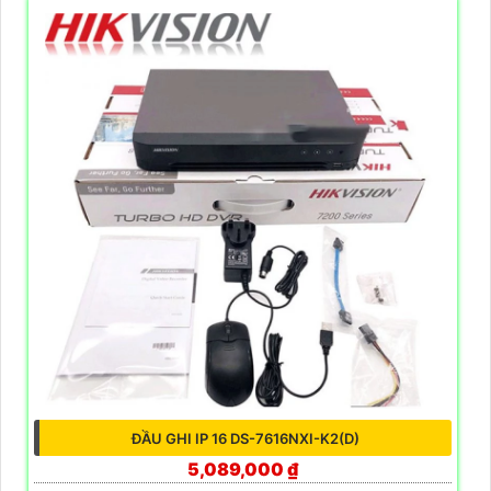
ĐẦU GHI IP 16 DS-7616NXI-K2(D)
5,089,000 ₫