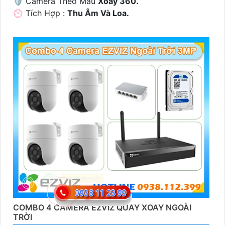
🛡 Camera Theo Mẫu
Xoay 360.
️💮 Tích Hợp :
Thu Âm Và Loa.
COMBO 4 CAMERA EZVIZ QUAY XOAY NGOÀI
TRỜI