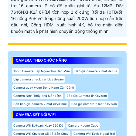
trợ 16 camera IP có độ phân giải tối đa 12MP. DS-
7616NXI-K2/16P(D) tích hợp 2 ổ cứng (tối đa 10TB/ổ),
16 cổng PoE với tổng công suất 200W tích hợp sẵn trên
đầu ghi, Cổng HDMI xuất hình 4K, hỗ trợ nhận diện
khuôn mặt và phát hiện chuyển động thông minh.
CAMERA THEO CHỨC NĂNG
Top 5 Camera Lắp Ngoài Trời Nên Mua
Báo giá camera 2 mắt dahua
Lắp camera check var Livestream
Camera quay video Đóng Hàng Cận Cảnh
Camera Nhìn Thấy chữ Màn Hình
Báo Giá Camera IP Kbvision
Bản báo giá camera 2 mắt ezviz mới
Báo giá camera 2 mắt hikvision
CAMERA KẾT NỐI WIFI
Camera Wifi Ebitcam Xoay 360 Độ
Camera Kbone Cube
Camera Wifi Kbvision Giá rẻ Bán Chạy
Camera Wifi Ezviz Ngoài Trời