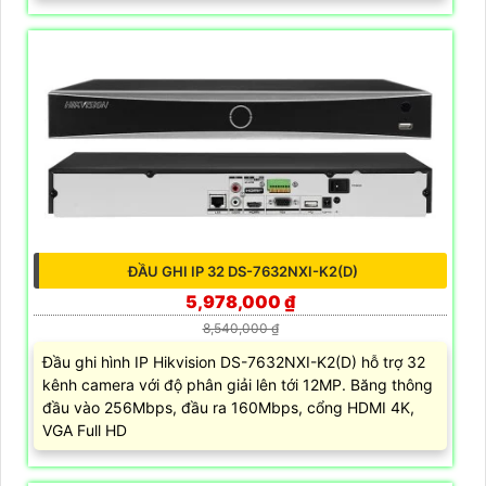
ĐẦU GHI IP 32 DS-7632NXI-K2(D)
5,978,000 ₫
8,540,000 ₫
Đầu ghi hình IP Hikvision DS-7632NXI-K2(D) hỗ trợ 32
kênh camera với độ phân giải lên tới 12MP. Băng thông
đầu vào 256Mbps, đầu ra 160Mbps, cổng HDMI 4K,
VGA Full HD