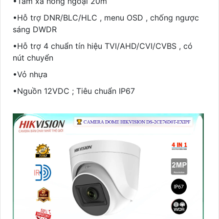
•Tầm xa hồng ngoại 20m
•Hỗ trợ DNR/BLC/HLC , menu OSD , chống ngược
sáng DWDR
•Hỗ trợ 4 chuẩn tín hiệu TVI/AHD/CVI/CVBS , có
nút chuyển
•Vỏ nhựa
•Nguồn 12VDC ; Tiêu chuẩn IP67