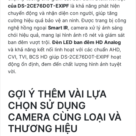
của DS-2CE76D0T-EXIPF
là khả năng phát hiện
chuyển động và nhận diện con người, giúp tăng
cường hiệu quả bảo vệ an ninh. Được trang bị công
nghệ hồng ngoại
Smart IR
, camera xử lý ánh sáng
chói hiệu quả, mang lại hình ảnh rõ nét và giám sát
ban đêm vượt trội.
Đèn LED ban đêm HD Analog
và khả năng kết nối linh hoạt với các chuẩn AHD,
CVI, TVI, BCS HD giúp DS-2CE76D0T-EXIPF hoạt
động ổn định, đem đến chất lượng hình ảnh tuyệt
vời.
GỢI Ý THÊM VÀI LỰA
CHỌN SỬ DỤNG
CAMERA CÙNG LOẠI VÀ
THƯƠNG HIỆU