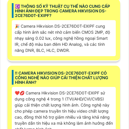
☪ THÔNG SỐ KỸ THUẬT CỤ THỂ NÀO CUNG CẤP
HÌNH ẢNH ĐẸP TRONG CAMERA HIKVISION DS-
2CE76D0T-EXIPF?
️🎉 Camera Hikvision DS-2CE76D0T-EXIPF cung
cấp hình ảnh sắc nét nhờ cảm biến CMOS 2MP, độ
nhạy sáng 0.02 lux, công nghệ hồng ngoại Smart
IR, chế độ màu ban đêm HD Analog, và các tính
năng DNR, BLC, HLC, DWDR.
‼️ CAMERA HIKVISION DS-2CE76D0T-EXIPF CÓ
CÔNG NGHỆ NÀO GIÚP CẢI THIỆN CHẤT LƯỢNG
HÌNH ẢNH?
❤️‍💋‍ Camera Hikvision DS-2CE76D0T-EXIPF sử
dụng công nghệ 4 trong 1 (TVI/AHD/CVI/CVBS)
giúp cải thiện chất lượng hình ảnh. Công nghệ này
cho phép camera truyền tín hiệu video chất lượng
cao, đồng thời hỗ trợ giảm nhiễu và tăng khả năng
truyền dẫn tín hiệu xa mà không làm ảnh hưởng đến