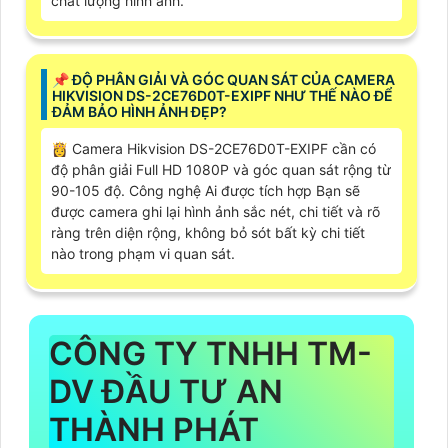
chất lượng hình ảnh.
📌 ĐỘ PHÂN GIẢI VÀ GÓC QUAN SÁT CỦA CAMERA
HIKVISION DS-2CE76D0T-EXIPF NHƯ THẾ NÀO ĐỂ
ĐẢM BẢO HÌNH ẢNH ĐẸP?
👸 Camera Hikvision DS-2CE76D0T-EXIPF cần có
độ phân giải Full HD 1080P và góc quan sát rộng từ
90-105 độ. Công nghệ Ai được tích hợp Bạn sẽ
được camera ghi lại hình ảnh sắc nét, chi tiết và rõ
ràng trên diện rộng, không bỏ sót bất kỳ chi tiết
nào trong phạm vi quan sát.
CÔNG TY TNHH TM-
DV ĐẦU TƯ AN
THÀNH PHÁT