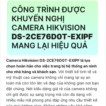
CÔNG TRÌNH ĐƯỢC
KHUYẾN NGHỊ
CAMERA HIKVISION
DS-2CE76D0T-EXIPF
MANG LẠI HIỆU QUẢ
Camera Hikvision DS-2CE76D0T-EXIPF là lựa
chọn hoàn hảo cho việc trang bị hệ thống an ninh
cho nhà hàng và khách sạn.
Với thiết kế tinh tế và
mỹ thuật cao camera không chỉ mang lại sự an
toàn mà còn tôn lên vẻ đẹp của không gian nơi bạn
đặt chúng. Nét kiểu dáng giá rẻ của camera không
chỉ giữ được sự sang trọng mà còn đa dạng với
nhiều mẫu mã phong phú đáp ứng nhu cầu thiết kế
của mọi không gian. Không những vậy khả năng