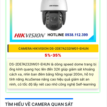
CAMERA HIKVISION DS-2DE7A232IWG1-EHUN
5%-35%
DS-2DE7A232IWG1-EHUN là dòng speed dome trang bị
ống kính quang học lên đến 32X giúp giám sát khoảng
cách xa, nhìn ban đêm bằng hồng ngoại 200m, hỗ trợ
tính năng AcuSense nâng cao hiệu quả giám sát an
ninh, có tốc độ lấy nét cao nhờ công nghệ Self-learning
TÌM HIỂU VỀ CAMERA QUAN SÁT