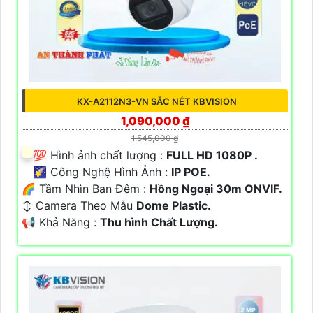
KX-A2112N3-VN SẮC NÉT KBVISION
1,090,000 ₫
1,545,000 ₫
💯 Hình ảnh chất lượng :
FULL HD 1080P .
🌠 Công Nghệ Hình Ảnh :
IP POE.
🌈 Tầm Nhìn Ban Đêm :
Hồng Ngoại 30m ONVIF.
↕️ Camera Theo Mẫu
Dome Plastic.
️📢 Khả Năng :
Thu hình Chất Lượng.