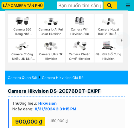
LẮP CAMERA TÂN PHÚ
Camera Wifi
Camera 360
Camera Ip AI Full
Camera Ngoài
Hikvision 360
Trong Nhà
Color Hikvision
Trời Có Thu Âm
Hikvision
Hik
Camera Chống
Camera Ultra 3k
Camera Chuẩn
Đầu Ghi 8 Ổ Cưng
Nhiễu 3D DNR
Hikvision
Onvif Hikvision
Hikvision
Hikvison
Camera Quan Sát
Camera Hikvision Giá Rẻ
Camera Hikvision DS-2CE76D0T-EXIPF
Thương hiệu:
Hikvision
Ngày đăng:
8/31/2024 2:31:15 PM
900,000 ₫
1,150,000 ₫