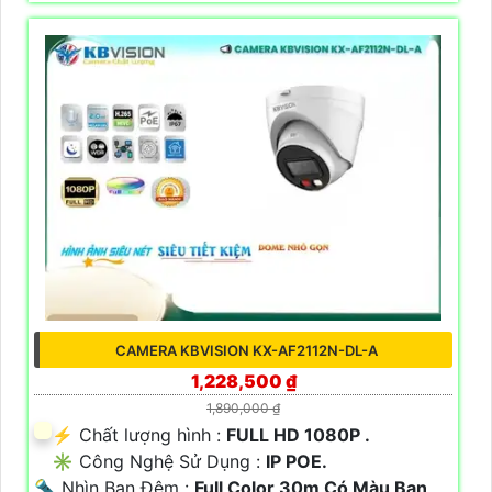
CAMERA KBVISION KX-AF2112N-DL-A
1,228,500 ₫
1,890,000 ₫
️⚡ Chất lượng hình :
FULL HD 1080P .
✳️ Công Nghệ Sử Dụng :
IP POE.
🔦 Nhìn Ban Đêm :
Full Color 30m Có Màu Ban