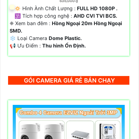
635,000 ₫
🔅 Hình Ành Chất Lượng :
FULL HD 1080P .
🕉️ Tích hợp công nghệ :
AHD CVI TVI BCS.
❈ Xem ban đêm :
Hồng Ngoại 20m Hồng Ngoại
SMD.
❄ Loại Camera
Dome Plastic.
️📢 Ưu Điểm :
Thu hình Ổn Định.
GÓI CAMERA GIÁ RẺ BÁN CHẠY