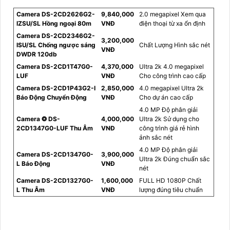
Camera DS-2CD2626G2-
9,840,000
2.0 megapixel Xem qua
IZSU/SL Hồng ngoại 80m
VNĐ
điện thoại từ xa ổn định
Camera DS-2CD2346G2-
3,200,000
ISU/SL Chống ngược sáng
Chất Lượng Hình sắc nét
VNĐ
DWDR 120db
Camera DS-2CD1T47G0-
4,370,000
Ultra 2k 4.0 megapixel
LUF
VNĐ
Cho công trình cao cấp
Camera DS-2CD1P43G2-I
2,850,000
4.0 megapixel Ultra 2k
Báo Động Chuyển Động
VNĐ
Cho dự án cao cấp
4.0 MP Độ phân giải
Camera ❂ DS-
4,000,000
Ultra 2k Sử dụng cho
2CD1347G0-LUF Thu Âm
VNĐ
công trình giá rẻ hình
ảnh sắc nét
4.0 MP Độ phân giải
Camera DS-2CD1347G0-
3,900,000
Ultra 2k Đúng chuẩn sắc
L Báo Động
VNĐ
nét
Camera DS-2CD1327G0-
1,600,000
FULL HD 1080P Chất
L Thu Âm
VNĐ
lượng đúng tiêu chuẩn