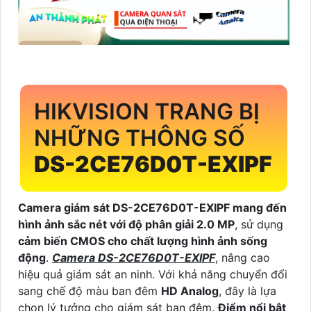
HIKVISION TRANG BỊ
NHỮNG THÔNG SỐ
DS-2CE76D0T-EXIPF
Camera giám sát DS-2CE76D0T-EXIPF mang đến
hình ảnh sắc nét với độ phân giải 2.0 MP
, sử dụng
cảm biến CMOS cho chất lượng hình ảnh sống
động
.
Camera DS-2CE76D0T-EXIPF
, nâng cao
hiệu quả giám sát an ninh. Với khả năng chuyển đổi
sang chế độ màu ban đêm
HD Analog
, đây là lựa
chọn lý tưởng cho giám sát ban đêm.
Điểm nổi bật