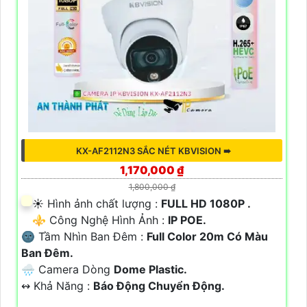
KX-AF2112N3 SẮC NÉT KBVISION ➠
1,170,000 ₫
1,800,000 ₫
☀️ Hình ảnh chất lượng :
FULL HD 1080P .
⚜️ Công Nghệ Hình Ảnh :
IP POE.
🌚 Tầm Nhìn Ban Đêm :
Full Color 20m Có Màu
Ban Đêm.
🌧️ Camera Dòng
Dome Plastic.
️↭ Khả Năng :
Báo Động Chuyển Động.