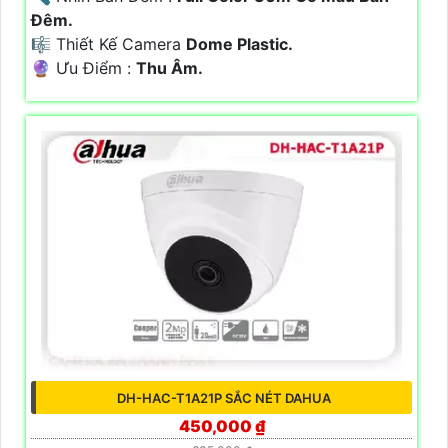
Ðêm.
🎼️ Thiết Kế Camera
Dome Plastic.
️🔮 Ưu Điểm :
Thu Âm.
DH-HAC-T1A21P SẮC NÉT DAHUA
450,000 ₫