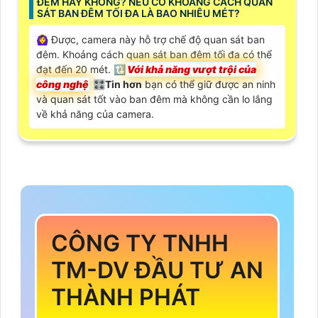
ĐÊM HAY KHÔNG? NẾU CÓ KHOẢNG CÁCH QUAN
SÁT BAN ĐÊM TỐI ĐA LÀ BAO NHIÊU MÉT?
🙆‍♀️ Được, camera này hỗ trợ chế độ quan sát ban
đêm. Khoảng cách quan sát ban đêm tối đa có thể
đạt đến 20 mét. 🔃
Với khả năng vượt trội của
công nghệ
🎛
Tin hơn
bạn có thể giữ được an ninh
và quan sát tốt vào ban đêm mà không cần lo lắng
về khả năng của camera.
CÔNG TY TNHH
TM-DV ĐẦU TƯ AN
THÀNH PHÁT