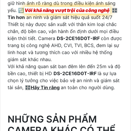
giữ hình ảnh rõ ràng dù trong điều kiện ánh sáng
yếu. 🔃
Với khả năng vượt trội của công nghệ
🎛
Tin hơn
an ninh và giám sát hiệu quả suốt 24/7
Thiết bị này được sản xuất với thân kim loại chắc
chắn, độ bền cao, vận hành ổn định dưới mọi điều
kiện thời tiết. Camera
DS-2CE16D0T-IRF
còn được
trang bị công nghệ AHD, CVI, TVI, BCS, đem lại sự
linh hoạt và tương thích cao với nhiều hệ thống
giám sát khác nhau.
Với khả năng quan sát ban đêm lên đến 25m và độ
bền cao, thiết bị HD
DS-2CE16D0T-IRF
là sự lựa
chọn lý tưởng cho việc bảo vệ an ninh và giám sát
tài sản, 🎛
Hãy Tin rằng
an toàn cho người dùng.
NHỮNG SẢN PHẨM
CAMERA KHÁC CÓ THỂ