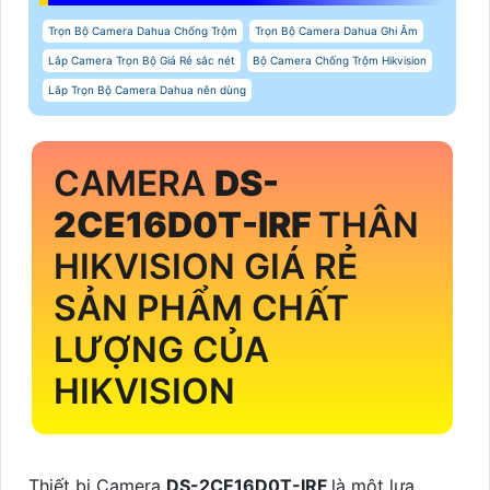
Trọn Bộ Camera Dahua Chống Trộm
Trọn Bộ Camera Dahua Ghi Âm
Lắp Camera Trọn Bộ Giá Rẻ sắc nét
Bộ Camera Chống Trộm Hikvision
Lắp Trọn Bộ Camera Dahua nên dùng
CAMERA
DS-
2CE16D0T-IRF
THÂN
HIKVISION GIÁ RẺ
SẢN PHẨM CHẤT
LƯỢNG CỦA
HIKVISION
Thiết bị Camera
DS-2CE16D0T-IRF
là một lựa