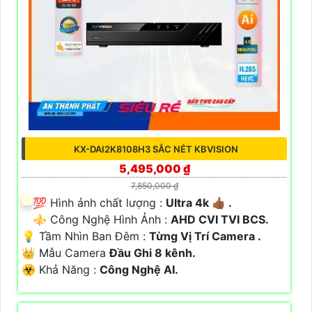
KX-DAI2K8108H3 SẮC NÉT KBVISION
5,495,000 ₫
7,850,000 ₫
💯 Hình ảnh chất lượng :
Ultra 4k 👍🏾 .
⚜️ Công Nghệ Hình Ảnh :
AHD CVI TVI BCS.
💡 Tầm Nhìn Ban Đêm :
Từng Vị Trí Camera .
👑 Mẫu Camera
Đầu Ghi 8 kênh.
️☣️ Khả Năng :
Công Nghệ AI.