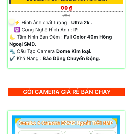
00 ₫
00 ₫
️⚡ Hình ảnh chất lượng :
Ultra 2k .
⚛️ Công Nghệ Hình Ảnh :
IP.
🌜 Tầm Nhìn Ban Đêm :
Full Color 40m Hồng
Ngoại SMD.
🔩 Cấu Tạo Camera
Dome Kim loại.
️✔️ Khả Năng :
Báo Động Chuyển Động.
GÓI CAMERA GIÁ RẺ BÁN CHẠY