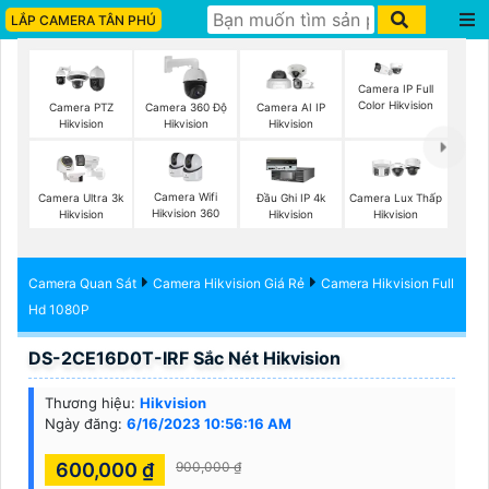
LẮP CAMERA TÂN PHÚ
Camera IP Full
Color Hikvision
Camera PTZ
Camera 360 Độ
Camera AI IP
Hikvision
Hikvision
Hikvision
Camera Wifi
Camera Ultra 3k
Đầu Ghi IP 4k
Camera Lux Thấp
Hikvision 360
Hikvision
Hikvision
Hikvision
Camera Quan Sát
Camera Hikvision Giá Rẻ
Camera Hikvision Full
Hd 1080P
DS-2CE16D0T-IRF Sắc Nét Hikvision
Thương hiệu:
Hikvision
Ngày đăng:
6/16/2023 10:56:16 AM
600,000 ₫
900,000 ₫