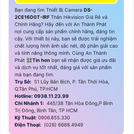
Bạn đang tìm Thiết Bị Camera
DS-
2CE16D0T-IRF
Thân Hikvision Giá Rẻ và
Chính Hãng? Hãy đến với An Thành Phát
nơi cung cấp sản phẩm chính hãng, đáng tin
cậy. Với thiết bị này, bạn sẽ được trải nghiệm
chất lượng hình ảnh sắc nét, độ phân giải cao
và tính năng thông minh. Cùng An Thành
Phát 🎛
Tin hơn
bạn sẽ nhận được giá ưu đãi
và dịch vụ tốt nhất, đáng giá với sản phẩm
mà bạn đang tìm.
Trụ Sở:
51 Lũy Bán Bích, P. Tân Thới Hòa,
Q.Tân Phú, TP.HCM
Hotline: 0938.11.23.99
Chi Nhánh 1:
445/38 Tân Hòa Đông,P Bình
Trị Đông, Bình Tân, TP HCM
Kỹ Thuật:
0906.855.330
Điện Thoại:
(028) 6688.4949