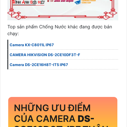
Top sản phẩm Chống Nước khác đang được bán
chạy:
Camera KX-C8011L IP67
CAMERA HIKVISION DS-2CE10DF3T-F
Camera DS-2CE16H8T-IT5 IP67
NHỮNG ƯU ĐIỂM
CỦA CAMERA
DS-