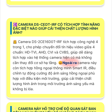
☪ CAMERA DS-CEDT-IRF CÓ TÍCH HỢP TÍNH NĂNG
ĐẶC BIỆT NÀO GIÚP CẢI THIỆN CHẤT LƯỢNG HÌNH
ẢNH?
👸 Camera DS-2CE16D0T-IRF tích hợp công nghệ 4
trong 1, cho phép chuyển đổi tín hiệu video giữa 4
chuẩn: HD-TVI, AHD, CVI và CVBS, giúp dễ dàng
tích hợp vào hệ thống camera hiện có mà không
cần thay đổi cơ sở hạ tầng. 😀
Ngoài ra
camera này
còn tích hợp hồng ngoại thông minh Smart IR, điều
chỉnh tự động cường độ ánh sáng hồng ngoại phù
hợp với điều kiện môi trường, giúp cải thiện chất
lượng hình ảnh trong môi trường ánh sáng yếu mà
không bị lóa.
❔ CAMERA NÀY HỖ TRỢ CHẾ ĐỘ QUAN SÁT BAN