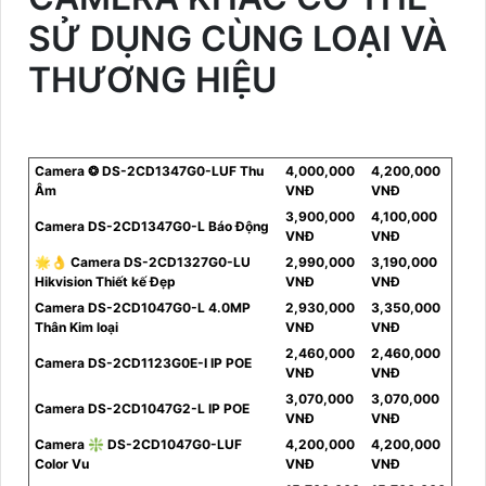
SỬ DỤNG CÙNG LOẠI VÀ
THƯƠNG HIỆU
Camera ❂ DS-2CD1347G0-LUF Thu
4,000,000
4,200,000
Âm
VNĐ
VNĐ
3,900,000
4,100,000
Camera DS-2CD1347G0-L Báo Động
VNĐ
VNĐ
🌟👌 Camera DS-2CD1327G0-LU
2,990,000
3,190,000
Hikvision Thiết kế Đẹp
VNĐ
VNĐ
Camera DS-2CD1047G0-L 4.0MP
2,930,000
3,350,000
Thân Kim loại
VNĐ
VNĐ
2,460,000
2,460,000
Camera DS-2CD1123G0E-I IP POE
VNĐ
VNĐ
3,070,000
3,070,000
Camera DS-2CD1047G2-L IP POE
VNĐ
VNĐ
Camera ❇ DS-2CD1047G0-LUF
4,200,000
4,200,000
Color Vu
VNĐ
VNĐ