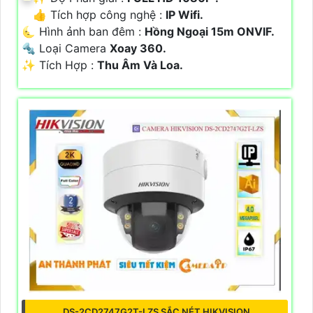
👍 Tích hợp công nghệ :
IP Wifi.
🌜 Hình ảnh ban đêm :
Hồng Ngoại 15m ONVIF.
🔩 Loại Camera
Xoay 360.
️✨ Tích Hợp :
Thu Âm Và Loa.
DS-2CD2747G2T-LZS SẮC NÉT HIKVISION