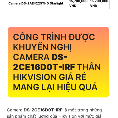
15,700,000
15,700,000
Camera DS-2AE4225TI-D Starlight
VNĐ
VNĐ
CÔNG TRÌNH ĐƯỢC
KHUYẾN NGHỊ
CAMERA
DS-
2CE16D0T-IRF
THÂN
HIKVISION GIÁ RẺ
MANG LẠI HIỆU QUẢ
Camera
DS-2CE16D0T-IRF
là một trong những
sản phẩm chất lượng của Hikvision với mức giá