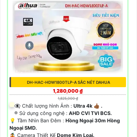
DH-HAC-HDW1800TLP-A SẮC NÉT DAHUA
1,280,000 ₫
1,825,000 ₫
👁️‍🗨 Chất lượng hình Ảnh :
Ultra 4k 👍🏾 .
®️ Sử dụng công nghệ :
AHD CVI TVI BCS.
💡 Tầm Nhìn Ban Đêm :
Hồng Ngoại 30m Hồng
Ngoại SMD.
🤹 Camera Thiết Kế
Dome Kim Loại.