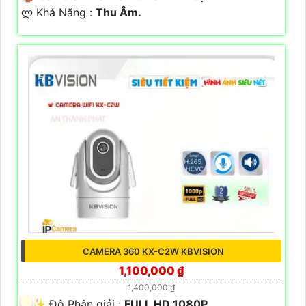
️ლ Khả Năng :
Thu Âm.
CAMERA 360 KX-C2W KBVISION
1,100,000 ₫
1,400,000 ₫
✨ Độ Phân giải :
FULL HD 1080P .