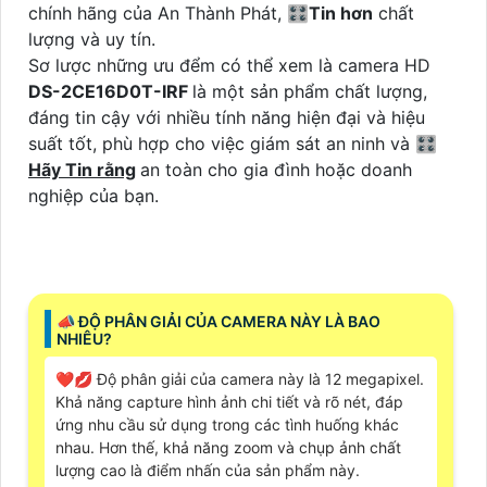
chính hãng của An Thành Phát, 🎛
Tin hơn
chất
lượng và uy tín.
Sơ lược những ưu đểm có thể xem là camera HD
DS-2CE16D0T-IRF
là một sản phẩm chất lượng,
đáng tin cậy với nhiều tính năng hiện đại và hiệu
suất tốt, phù hợp cho việc giám sát an ninh và 🎛
Hãy Tin rằng
an toàn cho gia đình hoặc doanh
nghiệp của bạn.
📣 ĐỘ PHÂN GIẢI CỦA CAMERA NÀY LÀ BAO
NHIÊU?
❤️‍💋‍ Độ phân giải của camera này là 12 megapixel.
Khả năng capture hình ảnh chi tiết và rõ nét, đáp
ứng nhu cầu sử dụng trong các tình huống khác
nhau. Hơn thế, khả năng zoom và chụp ảnh chất
lượng cao là điểm nhấn của sản phẩm này.