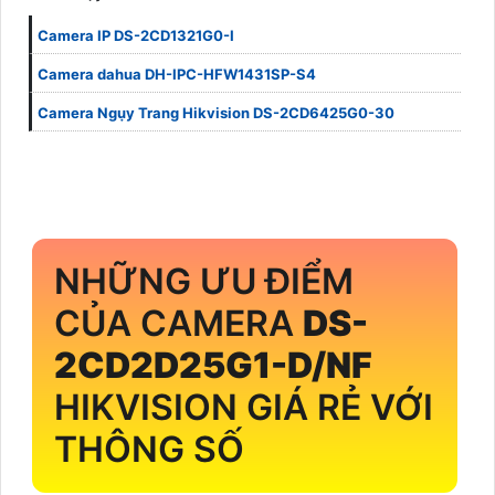
Camera IP DS-2CD1321G0-I
Camera dahua DH-IPC-HFW1431SP-S4
Camera Ngụy Trang Hikvision DS-2CD6425G0-30
NHỮNG ƯU ĐIỂM
CỦA CAMERA
DS-
2CD2D25G1-D/NF
HIKVISION GIÁ RẺ VỚI
THÔNG SỐ