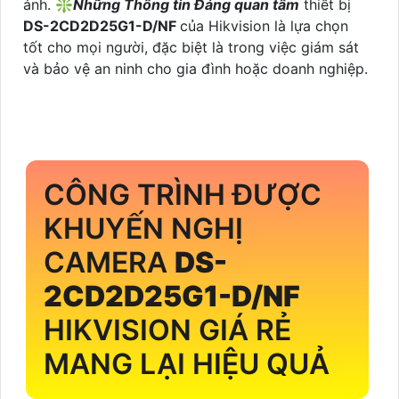
ảnh. ❇
Những Thông tin Đáng quan tâm
thiết bị
DS-2CD2D25G1-D/NF
của Hikvision là lựa chọn
tốt cho mọi người, đặc biệt là trong việc giám sát
và bảo vệ an ninh cho gia đình hoặc doanh nghiệp.
CÔNG TRÌNH ĐƯỢC
KHUYẾN NGHỊ
CAMERA
DS-
2CD2D25G1-D/NF
HIKVISION GIÁ RẺ
MANG LẠI HIỆU QUẢ