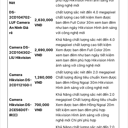
phù hợp Hikvision Hình ảnh sáng với
Nét
công nghệ mới
DS-
chất lượng sắc nét đến 4.0 megapixel
2CD1047G2-
chất lượng cao tiết kiệm Xem được
2,630,000
LUF Camera
ban đêm Full Color 30m xem ban đêm
VNĐ
An Ninh Giá
như ban ngày Hikvision Hình ảnh sáng
rẻ
với công nghệ mới
Khả Năng chất lượng sắc nét đến 4.0
megapixel chất lượng cao tiết kiệm
Camera DS-
2,690,000
Xem được ban đêm Full Color 20m
2CD1043G2-
VNĐ
xem ban đêm như ban ngày tiết kiệm
LIU Hikvision
xem ban đêm phù hợp Hikvision Hình
ảnh sáng với công nghệ mới
chất lượng sắc nét đến 2.0 megapixel
Camera
1,260,000
Chất lượng đúng tiêu chuẩn Xem được
Hikvision DS-
VNĐ
ban đêm Hồng Ngoại 30m Hikvision
2CD1121G0-I
Hình ảnh sáng với công nghệ mới
Khả Năng chất lượng sắc nét đến 2.0
Camera
megapixel Chất lượng đúng tiêu chuẩn
Hikvision DS-
700,000
Xem được ban đêm Hồng Ngoại 20m
2CE56D0T-
VNĐ
tiết kiệm xem ban đêm phù hợp
IR(C)
Hikvision Hình ảnh sáng với công
nghệ mới Chi phí phù hợp
Khả Năng chất lượng sắc nét đến 2.0