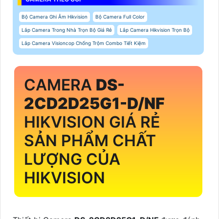
Bộ Camera Ghi Âm Hikvision
Bộ Camera Full Color
Lắp Camera Trong Nhà Trọn Bộ Giá Rẻ
Lắp Camera Hikvision Trọn Bộ
Lắp Camera Visioncop Chống Trộm Combo Tiết Kiệm
CAMERA
DS-
2CD2D25G1-D/NF
HIKVISION GIÁ RẺ
SẢN PHẨM CHẤT
LƯỢNG CỦA
HIKVISION