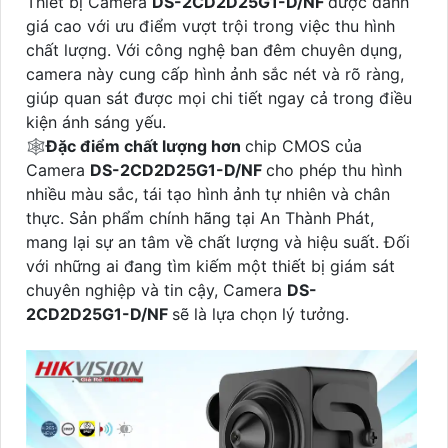
Thiết bị Camera
DS-2CD2D25G1-D/NF
được đánh
giá cao với ưu điểm vượt trội trong việc thu hình
chất lượng. Với công nghệ ban đêm chuyên dụng,
camera này cung cấp hình ảnh sắc nét và rõ ràng,
giúp quan sát được mọi chi tiết ngay cả trong điều
kiện ánh sáng yếu.
🕸
Đặc điểm chất lượng hơn
chip CMOS của
Camera
DS-2CD2D25G1-D/NF
cho phép thu hình
nhiều màu sắc, tái tạo hình ảnh tự nhiên và chân
thực. Sản phẩm chính hãng tại An Thành Phát,
mang lại sự an tâm về chất lượng và hiệu suất. Đối
với những ai đang tìm kiếm một thiết bị giám sát
chuyên nghiệp và tin cậy, Camera
DS-
2CD2D25G1-D/NF
sẽ là lựa chọn lý tưởng.