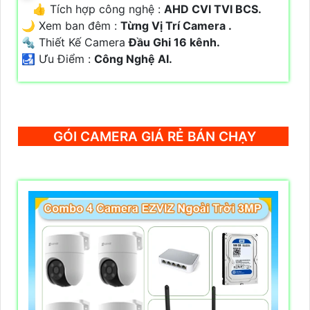
👍 Tích hợp công nghệ :
AHD CVI TVI BCS.
🌙 Xem ban đêm :
Từng Vị Trí Camera .
🔩 Thiết Kế Camera
Đầu Ghi 16 kênh.
️🛃 Ưu Điểm :
Công Nghệ AI.
GÓI CAMERA GIÁ RẺ BÁN CHẠY