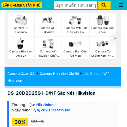
LẮP CAMERA TÂN PHÚ
Camera Ai
Camera AI IP
Camera Wifi 360
Camera Hikvision
Hikvision
Hikvision
Full Color Hik
Zoom
Camera Hikvision
Camera Wifi
Camera Ban Đêm
Camera Có
Ultra 2K
Hikvision Chống
Có Màu
Chống Xâm Nhập
Trộm
Kbvision
Camera Quan Sát
Camera Hikvision Giá Rẻ
Lắp Camera Wifi
Hikvision
DS-2CD2D25G1-D/NF Sắc Nét Hikvision
Thương hiệu:
Hikvision
Ngày đăng:
7/4/2023 1:34:15 PM
30%
LIÊN HỆ