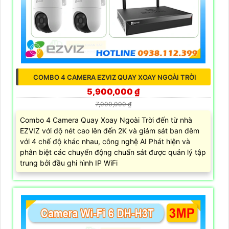
COMBO 4 CAMERA EZVIZ QUAY XOAY NGOÀI TRỜI
5,900,000 ₫
7,000,000 ₫
Combo 4 Camera Quay Xoay Ngoài Trời đến từ nhà
EZVIZ với độ nét cao lên đến 2K và giám sát ban đêm
với 4 chế độ khác nhau, công nghệ AI Phát hiện và
phân biệt các chuyển động chuẩn sát được quản lý tập
trung bởi đầu ghi hình IP WiFi