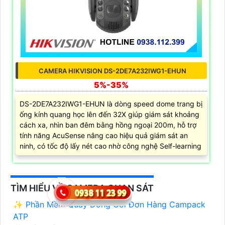
CAMERA HIKVISION DS-2DE7A232IWG1-EHUN
5%-35%
DS-2DE7A232IWG1-EHUN là dòng speed dome trang bị
ống kính quang học lên đến 32X giúp giám sát khoảng
cách xa, nhìn ban đêm bằng hồng ngoại 200m, hỗ trợ
tính năng AcuSense nâng cao hiệu quả giám sát an
ninh, có tốc độ lấy nét cao nhờ công nghệ Self-learning
TÌM HIỂU VỀ CAMERA QUAN SÁT
✨ Phần Mềm Quay Đóng Gói Đơn Hàng Campack
ATP