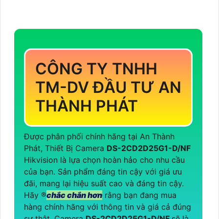
CÔNG TY TNHH
TM-DV ĐẦU TƯ AN
THÀNH PHÁT
Được phân phối chính hãng tại An Thành
Phát, Thiết Bị Camera
DS-2CD2D25G1-D/NF
Hikvision là lựa chọn hoàn hảo cho nhu cầu
của bạn. Sản phẩm đáng tin cậy với giá ưu
đãi, mang lại hiệu suất cao và đáng tin cậy.
Hãy ®️
chắc chắn hơn
rằng bạn đang mua
hàng chính hãng với thông tin và giá cả đúng
sự thật. Camera
DS-2CD2D25G1-D/NF
sẽ là