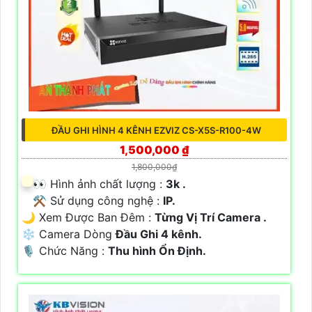
ĐẦU GHI HÌNH 4 KÊNH EZVIZ CS-X5S-R100-4W
1,500,000 ₫
1,800,000₫
️👀 Hình ảnh chất lượng :
3k .
⚒ Sử dụng công nghệ :
IP.
🌙 Xem Được Ban Đêm :
Từng Vị Trí Camera .
❄ Camera Dòng
Đầu Ghi 4 kênh.
️🎙 Chức Năng :
Thu hình Ổn Định.