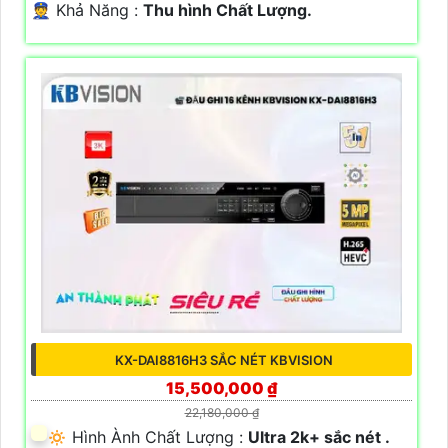
️👮 Khả Năng :
Thu hình Chất Lượng.
KX-DAI8816H3 SẮC NÉT KBVISION
15,500,000 ₫
22,180,000 ₫
🔅 Hình Ành Chất Lượng :
Ultra 2k+ sắc nét .