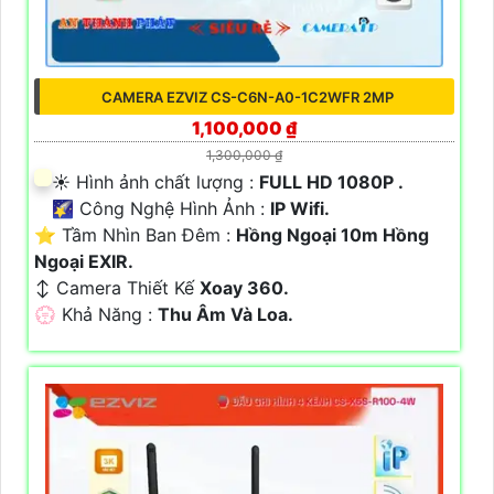
CAMERA EZVIZ CS-C6N-A0-1C2WFR 2MP
1,100,000 ₫
1,300,000 ₫
☀️ Hình ảnh chất lượng :
FULL HD 1080P .
🌠 Công Nghệ Hình Ảnh :
IP Wifi.
⭐ Tầm Nhìn Ban Đêm :
Hồng Ngoại 10m Hồng
Ngoại EXIR.
↕️ Camera Thiết Kế
Xoay 360.
️💮 Khả Năng :
Thu Âm Và Loa.