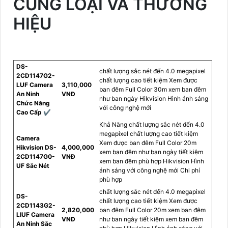
CÙNG LOẠI VÀ THƯƠNG
HIỆU
DS-
chất lượng sắc nét đến 4.0 megapixel
2CD1147G2-
chất lượng cao tiết kiệm Xem được
LUF Camera
3,110,000
ban đêm Full Color 30m xem ban đêm
An Ninh
VNĐ
như ban ngày Hikvision Hình ảnh sáng
Chức Năng
với công nghệ mới
Cao Cấp ✔
Khả Năng chất lượng sắc nét đến 4.0
megapixel chất lượng cao tiết kiệm
Camera
Xem được ban đêm Full Color 20m
Hikvision DS-
4,000,000
xem ban đêm như ban ngày tiết kiệm
2CD1147G0-
VNĐ
xem ban đêm phù hợp Hikvision Hình
UF Sắc Nét
ảnh sáng với công nghệ mới Chi phí
phù hợp
chất lượng sắc nét đến 4.0 megapixel
DS-
chất lượng cao tiết kiệm Xem được
2CD1143G2-
2,820,000
ban đêm Full Color 20m xem ban đêm
LIUF Camera
VNĐ
như ban ngày tiết kiệm xem ban đêm
An Ninh Sắc