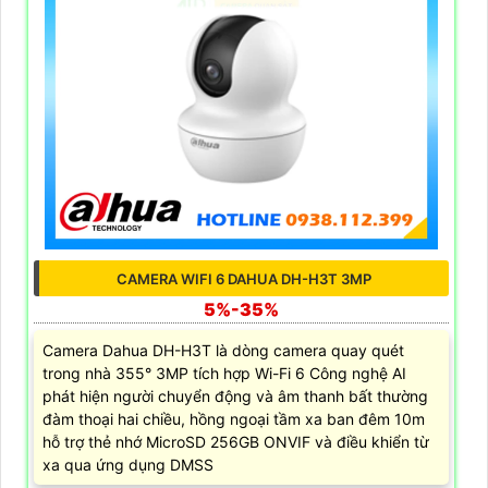
CAMERA WIFI 6 DAHUA DH-H3T 3MP
5%-35%
Camera Dahua DH-H3T là dòng camera quay quét
trong nhà 355° 3MP tích hợp Wi-Fi 6 Công nghệ AI
phát hiện người chuyển động và âm thanh bất thường
đàm thoại hai chiều, hồng ngoại tầm xa ban đêm 10m
hỗ trợ thẻ nhớ MicroSD 256GB ONVIF và điều khiển từ
xa qua ứng dụng DMSS