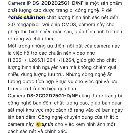
Camera IP
DS-2CD2D25G1-D/NF
là một sản phẩm
chất lượng cao được trang bị công nghệ IP để
®️
chắc chắn hơn
chất lượng hình ảnh sắc nét đến
2.0 megapixel. Với chip CMOS, camera này cho
phép thu hình nhiều màu sắc, giúp hình ảnh trở nên
rõ ràng và chân thực.
Một trong những ưu điểm nổi bật của camera này
là việc hỗ trợ các chuẩn nén video như
H.265+/H.265/H.264+/H.264, giúp giữ cho chất
lượng hình ảnh nguyên vẹn mà không chiếm quá
nhiều dung lượng lưu trữ. Những công nghệ ấn
tượng được tích hợp Phục vụ cho việc ghi và lưu
trữ video trở nên hiệu quả hơn.
Camera
DS-2CD2D25G1-D/NF
cũng được trang bị
công nghệ ban đêm chất lượng cao, giúp bạn quan
sát mọi khu vực một cách rõ ràng vào cả ban ngày
lẫn ban đêm. Công nghệ chuyên dụng của thiết bị
camera này ☣️
tự tin
cho việc xem hình ảnh một
cách sắc nét và chính xác.