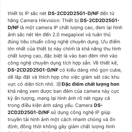
thiết bị IP sắc nét
DS-2CD2D25G1-D/NF
đến từ
hãng Camera Hikvision: Thiết bị
DS-2CD2D25G1-
D/NF
là một camera IP chất lượng cao, đem lại hình
ảnh sắc nét lên đến 2.0 megapixel và tuân thủ
đúng tiêu chuẩn công nghệ chuyên dụng. Ưu điểm
lớn nhất của thiết bị này chính là khả năng thu hình
chất lượng cao, đặc biệt là vào ban đêm nhờ vào
công nghệ chuyên dụng tích hợp sẵn. Về thiết kế,
DS-2CD2D25G1-D/NF
có kiểu dáng nhỏ gọn cube,
dễ lắp đặt và thích hợp cho việc giám sát các khu
vực có diện tích nhỏ. 🕸
Đặc điểm chất lượng hơn
khả năng xem được ban đêm của camera này cực
kỳ ấn tượng, mang lại hình ảnh rõ nét ngay cả
trong điều kiện ánh sáng yếu. Camera
DS-
2CD2D25G1-D/NF
sử dụng công nghệ IP giúp
truyền tải hình ảnh một cách nhanh chóng và ổn
định, đồng thời không gây giảm chất lượng hình