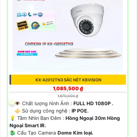
KX-A2012TN3 SẮC NÉT KBVISION
1,085,500 ₫
1,670,000 ₫
👁 Chất lượng hình Ảnh :
FULL HD 1080P .
⚜️ Sử dụng công nghệ :
IP POE.
💡 Tầm Nhìn Ban Đêm :
Hồng Ngoại 30m Hồng
Ngoại Smart IR.
🐉️ Cấu Tạo Camera
Dome Kim loại.