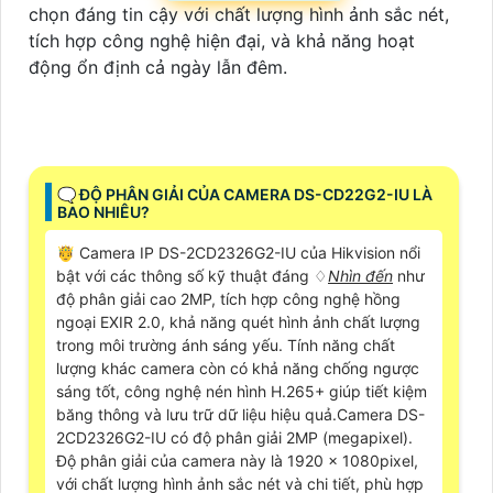
chọn đáng tin cậy với chất lượng hình ảnh sắc nét,
tích hợp công nghệ hiện đại, và khả năng hoạt
động ổn định cả ngày lẫn đêm.
🗨️ ĐỘ PHÂN GIẢI CỦA CAMERA DS-CD22G2-IU LÀ
BAO NHIÊU?
🤴 Camera IP DS-2CD2326G2-IU của Hikvision nổi
bật với các thông số kỹ thuật đáng ♢
Nhìn đến
như
độ phân giải cao 2MP, tích hợp công nghệ hồng
ngoại EXIR 2.0, khả năng quét hình ảnh chất lượng
trong môi trường ánh sáng yếu. Tính năng chất
lượng khác camera còn có khả năng chống ngược
sáng tốt, công nghệ nén hình H.265+ giúp tiết kiệm
băng thông và lưu trữ dữ liệu hiệu quả.Camera DS-
2CD2326G2-IU có độ phân giải 2MP (megapixel).
Độ phân giải của camera này là 1920 x 1080pixel,
với chất lượng hình ảnh sắc nét và chi tiết, phù hợp