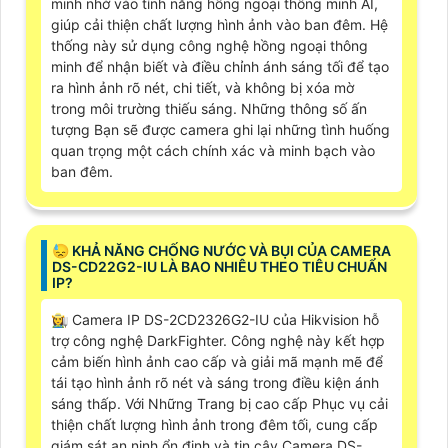
minh nhờ vào tính năng hồng ngoại thông minh AI,
giúp cải thiện chất lượng hình ảnh vào ban đêm. Hệ
thống này sử dụng công nghệ hồng ngoại thông
minh để nhận biết và điều chỉnh ánh sáng tối để tạo
ra hình ảnh rõ nét, chi tiết, và không bị xóa mờ
trong môi trường thiếu sáng. Những thông số ấn
tượng Bạn sẽ được camera ghi lại những tình huống
quan trọng một cách chính xác và minh bạch vào
ban đêm.
😓 KHẢ NĂNG CHỐNG NƯỚC VÀ BỤI CỦA CAMERA
DS-CD22G2-IU LÀ BAO NHIÊU THEO TIÊU CHUẨN
IP?
👩‍🌾 Camera IP DS-2CD2326G2-IU của Hikvision hỗ
trợ công nghệ DarkFighter. Công nghệ này kết hợp
cảm biến hình ảnh cao cấp và giải mã mạnh mẽ để
tái tạo hình ảnh rõ nét và sáng trong điều kiện ánh
sáng thấp. Với Những Trang bị cao cấp Phục vụ cải
thiện chất lượng hình ảnh trong đêm tối, cung cấp
giám sát an ninh ổn định và tin cậy.Camera DS-