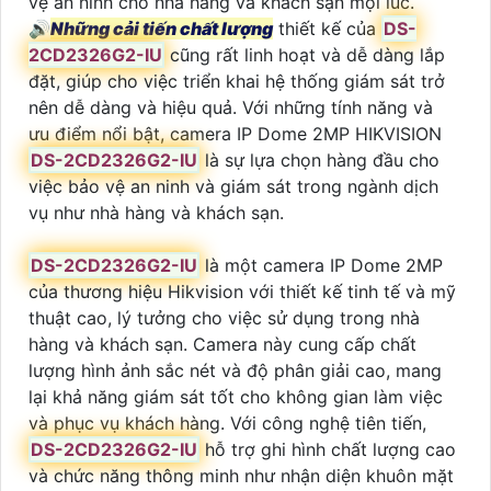
vệ an ninh cho nhà hàng và khách sạn mọi lúc.
🔊
Những cải tiến chất lượng
thiết kế của
DS-
2CD2326G2-IU
cũng rất linh hoạt và dễ dàng lắp
đặt, giúp cho việc triển khai hệ thống giám sát trở
nên dễ dàng và hiệu quả. Với những tính năng và
ưu điểm nổi bật, camera IP Dome 2MP HIKVISION
DS-2CD2326G2-IU
là sự lựa chọn hàng đầu cho
việc bảo vệ an ninh và giám sát trong ngành dịch
vụ như nhà hàng và khách sạn.
DS-2CD2326G2-IU
là một camera IP Dome 2MP
của thương hiệu Hikvision với thiết kế tinh tế và mỹ
thuật cao, lý tưởng cho việc sử dụng trong nhà
hàng và khách sạn. Camera này cung cấp chất
lượng hình ảnh sắc nét và độ phân giải cao, mang
lại khả năng giám sát tốt cho không gian làm việc
và phục vụ khách hàng. Với công nghệ tiên tiến,
DS-2CD2326G2-IU
hỗ trợ ghi hình chất lượng cao
và chức năng thông minh như nhận diện khuôn mặt