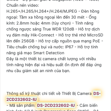
Chuẩn nén video:
H.265+/H.265/H.264+/H.264/MJPEG - Đèn hồng
ngoại: Tầm xa hồng ngoại lên đến 30 mét - Ống
kính: 2.8mm hoặc 4mm (tùy chọn) - Tính năng
chống ngược sáng True WDR 120dB - Hỗ trợ dịch
vụ đám mây Hik-Connect - Hỗ trợ thẻ nhớ MicroSD
lên đến 256GB - Hỗ trợ cấp nguồn qua mạng PoE -
Tiêu chuẩn chống bụi và nước: IP67 - Hỗ trợ tính
năng giả mạo Smart Detection
Đây là một thiết bị camera chất lượng với nhiều
tính năng hiện đại và hiệu suất ổn định để đáp ứng
nhu cầu giám sát an ninh của bạn.
Thông số kỹ thuật chi tiết về Thiết Bị Camera
DS-
2CD2326G2-IU
:
- Mã sản phẩm:
DS-2CD2326G2-IU
- Cảm biến