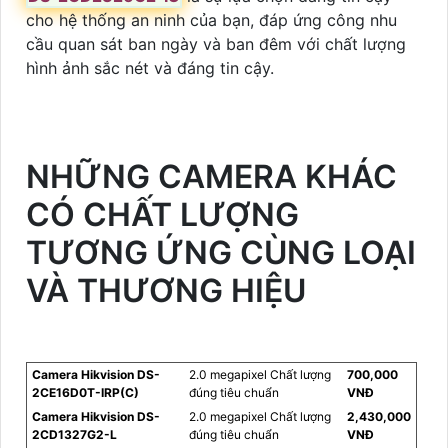
cho hệ thống an ninh của bạn, đáp ứng công nhu
cầu quan sát ban ngày và ban đêm với chất lượng
hình ảnh sắc nét và đáng tin cậy.
NHỮNG CAMERA KHÁC
CÓ CHẤT LƯỢNG
TƯƠNG ỨNG CÙNG LOẠI
VÀ THƯƠNG HIỆU
Camera Hikvision DS-
2.0 megapixel Chất lượng
700,000
2CE16D0T-IRP(C)
đúng tiêu chuẩn
VNĐ
Camera Hikvision DS-
2.0 megapixel Chất lượng
2,430,000
2CD1327G2-L
đúng tiêu chuẩn
VNĐ