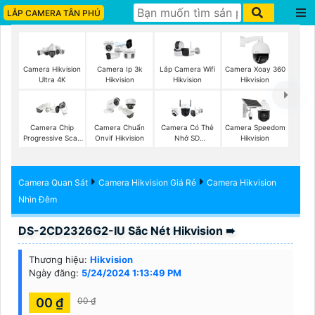
LẮP CAMERA TÂN PHÚ
Lắp Camera Wifi
Camera Hikvision
Camera Ip 3k
Camera Xoay 360
Hikvision
Ultra 4K
Hikvision
Hikvision
Camera Chip
Camera Chuẩn
Camera Có Thẻ
Camera Speedom
Progressive Scan
Onvif Hikvision
Nhớ SD
Hikvision
CMOS Hikvision
HIKVISION
Camera Quan Sát
Camera Hikvision Giá Rẻ
Camera Hikvision
Nhìn Đêm
DS-2CD2326G2-IU Sắc Nét Hikvision ➠
Thương hiệu:
Hikvision
Ngày đăng:
5/24/2024 1:13:49 PM
00 ₫
00 ₫