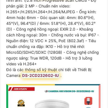
hình ảnh: 1/2.8 inch Progressive Scan CMOS - Độ
phân giải: 2 MP - Chuẩn nén video:
H.265+/H.265/H.264+/H.264/MJPEG - Ống kính:
4mm hoặc 6mm - Góc quan sát: 4mm: 80.6°(H),
45°(V), 96.4°(D) / 6mm: 51.8°(H), 28.4°(V), 60.2°
(D) - Công nghệ hồng ngoại: EXIR 2.0 - Khoảng
cách hồng ngoại: 30m - Chống nước và bụi: IP67 -
Nguồn điện: 12 VDC ± 25%, PoE (802.3af) - Tiêu
chuẩn chống va đập: IK10 - Hỗ trợ thẻ nhớ:
MicroSD/SDHC/SDXC (128GB) - Công nghệ chống
ngược sáng: True WDR, 120dB - Hỗ trợ 3 luồng
video và H.264+
Đó là các thông số kỹ thuật chi tiết về Thiết Bị
Camera
DS-2CD2326G2-IU
.