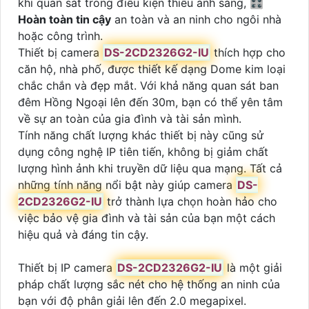
khi quan sát trong điều kiện thiếu ánh sáng, 🎛
Hoàn toàn tin cậy
an toàn và an ninh cho ngôi nhà
hoặc công trình.
Thiết bị camera
DS-2CD2326G2-IU
thích hợp cho
căn hộ, nhà phố, được thiết kế dạng Dome kim loại
chắc chắn và đẹp mắt. Với khả năng quan sát ban
đêm Hồng Ngoại lên đến 30m, bạn có thể yên tâm
về sự an toàn của gia đình và tài sản mình.
Tính năng chất lượng khác thiết bị này cũng sử
dụng công nghệ IP tiên tiến, không bị giảm chất
lượng hình ảnh khi truyền dữ liệu qua mạng. Tất cả
những tính năng nổi bật này giúp camera
DS-
2CD2326G2-IU
trở thành lựa chọn hoàn hảo cho
việc bảo vệ gia đình và tài sản của bạn một cách
hiệu quả và đáng tin cậy.
Thiết bị IP camera
DS-2CD2326G2-IU
là một giải
pháp chất lượng sắc nét cho hệ thống an ninh của
bạn với độ phân giải lên đến 2.0 megapixel.