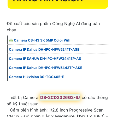
Đề xuất các sản phẩm Công Nghệ AI đang bán
chạy
❇ Camera CS-H3 3K 5MP Color Wifi
Camera IP Dahua DH-IPC-HFW5241T-ASE
Camera IP DAHUA DH-IPC-HFW3441EP-AS
Camera IP Dahua DH-IPC-HFW5442TP-ASE
Camera Hikvision DS-TCG405-E
Thiết bị Camera
DS-2CD2326G2-IU
có các thông
số kỹ thuật sau:
- Cảm biến hình ảnh: 1/2.8 inch Progressive Scan
CMOS - Độ phân giải: 2 Megapixel (1920 x 1080) -