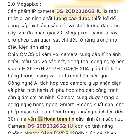
2.0 Megapixel:
Sản phẩm IP camera
DS-2CD2326G2-IU
là một
thiết bị an ninh chất lượng cao được thiết kế để
cung cấp hình ảnh sắc nét và chất lượng đáng tin
cậy. Với độ phân giải 2.0 Megapixel, camera này
cho phép bạn quan sát chi tiết rõ ràng trong mọi
điều kiện ánh sáng.
Chip CMOS đi kèm với camera cung cấp hình ảnh
nhiều màu sắc và sắc nét, đồng thời công nghệ nén
video H.265+/H.265/H.264+/H.264 giúp tiết kiệm
băng thông mạng và lưu trữ dữ liệu hiệu quả.
Công nghệ AI tích hợp vào camera giúp nhận diện
và phân tích hành vi, phù hợp cho các công trình
cần giám sát an ninh. Camera cũng được trang bị
công nghệ hồng ngoại Smart IR công suất cao, cho
phép quan sát ban đêm trong khoảng cách lên đến
30m mà vẫn 🎛
Hoàn toàn tin cậy
hình ảnh sắc nét.
Camera
DS-2CD2326G2-IU
còn có tính năng
Chống Ngược Sáng DWDR 120db giúp cải thiện