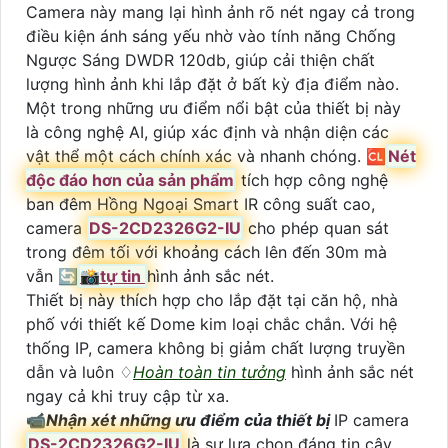
Camera này mang lại hình ảnh rõ nét ngay cả trong
điều kiện ánh sáng yếu nhờ vào tính năng Chống
Ngược Sáng DWDR 120db, giúp cải thiện chất
lượng hình ảnh khi lắp đặt ở bất kỳ địa điểm nào.
Một trong những ưu điểm nổi bật của thiết bị này
là công nghệ AI, giúp xác định và nhận diện các
vật thể một cách chính xác và nhanh chóng. 🆑
Nét
độc đáo hơn của sản phẩm
tích hợp công nghệ
ban đêm Hồng Ngoại Smart IR công suất cao,
camera
DS-2CD2326G2-IU
cho phép quan sát
trong đêm tối với khoảng cách lên đến 30m mà
vẫn 🔄
📸
tự tin
hình ảnh sắc nét.
Thiết bị này thích hợp cho lắp đặt tại căn hộ, nhà
phố với thiết kế Dome kim loại chắc chắn. Với hệ
thống IP, camera không bị giảm chất lượng truyền
dẫn và luôn ♢
Hoàn toàn tin tưởng
hình ảnh sắc nét
ngay cả khi truy cập từ xa.
📹
Nhận xét những ưu điểm của thiết bị
IP camera
DS-2CD2326G2-IU
là sự lựa chọn đáng tin cậy