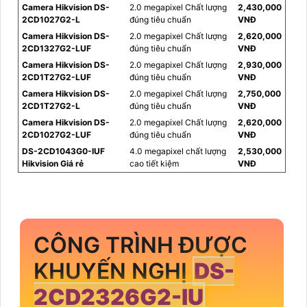
Camera Hikvision DS-
2.0 megapixel Chất lượng
2,430,000
2CD1027G2-L
đúng tiêu chuẩn
VNĐ
Camera Hikvision DS-
2.0 megapixel Chất lượng
2,620,000
2CD1327G2-LUF
đúng tiêu chuẩn
VNĐ
Camera Hikvision DS-
2.0 megapixel Chất lượng
2,930,000
2CD1T27G2-LUF
đúng tiêu chuẩn
VNĐ
Camera Hikvision DS-
2.0 megapixel Chất lượng
2,750,000
2CD1T27G2-L
đúng tiêu chuẩn
VNĐ
Camera Hikvision DS-
2.0 megapixel Chất lượng
2,620,000
2CD1027G2-LUF
đúng tiêu chuẩn
VNĐ
DS-2CD1043G0-IUF
4.0 megapixel chất lượng
2,530,000
Hikvision Giá rẻ
cao tiết kiệm
VNĐ
CÔNG TRÌNH ĐƯỢC
KHUYẾN NGHỊ
DS-
2CD2326G2-IU