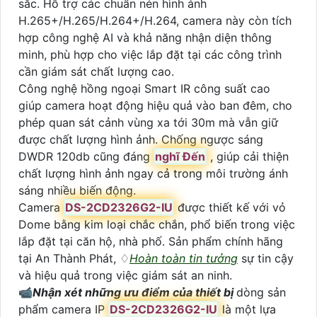
sắc. Hỗ trợ các chuẩn nén hình ảnh
H.265+/H.265/H.264+/H.264, camera này còn tích
hợp công nghệ AI và khả năng nhận diện thông
minh, phù hợp cho việc lắp đặt tại các công trình
cần giám sát chất lượng cao.
Công nghệ hồng ngoại Smart IR công suất cao
giúp camera hoạt động hiệu quả vào ban đêm, cho
phép quan sát cảnh vùng xa tới 30m mà vẫn giữ
được chất lượng hình ảnh. Chống ngược sáng
DWDR 120db cũng đáng
nghĩ Đến
, giúp cải thiện
chất lượng hình ảnh ngay cả trong môi trường ánh
sáng nhiều biến động.
Camera
DS-2CD2326G2-IU
được thiết kế với vỏ
Dome bằng kim loại chắc chắn, phổ biến trong việc
lắp đặt tại căn hộ, nhà phố. Sản phẩm chính hãng
tại An Thành Phát, ♢
Hoàn toàn tin tưởng
sự tin cậy
và hiệu quả trong việc giám sát an ninh.
📹
Nhận xét những ưu điểm của thiết bị
dòng sản
phẩm camera IP
DS-2CD2326G2-IU
là một lựa