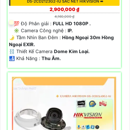
DS-2CD2123G2-IU SẮC NÉT HIKVISION ➠
2,900,000 ₫
4,160,000 ₫
💯 Độ Phân giải :
FULL HD 1080P .
✳️ Camera Công nghệ :
IP.
🌛 Tầm Nhìn Ban Đêm :
Hồng Ngoại 30m Hồng
Ngoại EXIR.
⛓ Thiết Kế Camera
Dome Kim Loại.
️🛃 Khả Năng :
Thu Âm.