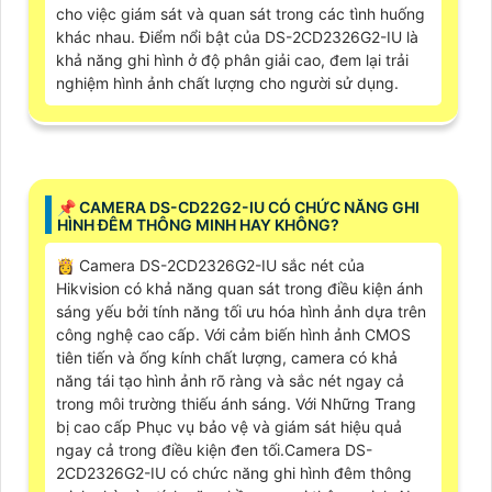
cho việc giám sát và quan sát trong các tình huống
khác nhau. Điểm nổi bật của DS-2CD2326G2-IU là
khả năng ghi hình ở độ phân giải cao, đem lại trải
nghiệm hình ảnh chất lượng cho người sử dụng.
📌 CAMERA DS-CD22G2-IU CÓ CHỨC NĂNG GHI
HÌNH ĐÊM THÔNG MINH HAY KHÔNG?
👸 Camera DS-2CD2326G2-IU sắc nét của
Hikvision có khả năng quan sát trong điều kiện ánh
sáng yếu bởi tính năng tối ưu hóa hình ảnh dựa trên
công nghệ cao cấp. Với cảm biến hình ảnh CMOS
tiên tiến và ống kính chất lượng, camera có khả
năng tái tạo hình ảnh rõ ràng và sắc nét ngay cả
trong môi trường thiếu ánh sáng. Với Những Trang
bị cao cấp Phục vụ bảo vệ và giám sát hiệu quả
ngay cả trong điều kiện đen tối.Camera DS-
2CD2326G2-IU có chức năng ghi hình đêm thông