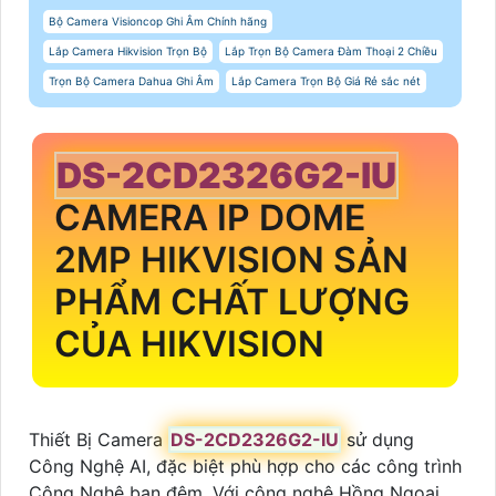
Bộ Camera Visioncop Ghi Âm Chính hãng
Lắp Camera Hikvision Trọn Bộ
Lắp Trọn Bộ Camera Đàm Thoại 2 Chiều
Trọn Bộ Camera Dahua Ghi Âm
Lắp Camera Trọn Bộ Giá Rẻ sắc nét
DS-2CD2326G2-IU
CAMERA IP DOME
2MP HIKVISION SẢN
PHẨM CHẤT LƯỢNG
CỦA HIKVISION
Thiết Bị Camera
DS-2CD2326G2-IU
sử dụng
Công Nghệ AI, đặc biệt phù hợp cho các công trình
Công Nghệ ban đêm. Với công nghệ Hồng Ngoại