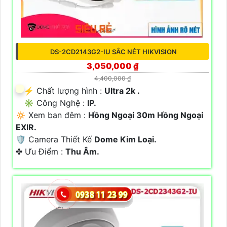
DS-2CD2143G2-IU SẮC NÉT HIKVISION
3,050,000 ₫
4,400,000 ₫
️⚡ Chất lượng hình :
Ultra 2k .
✳️ Công Nghệ :
IP.
🔅 Xem ban đêm :
Hồng Ngoại 30m Hồng Ngoại
EXIR.
🛡 Camera Thiết Kế
Dome Kim Loại.
️✤ Ưu Điểm :
Thu Âm.