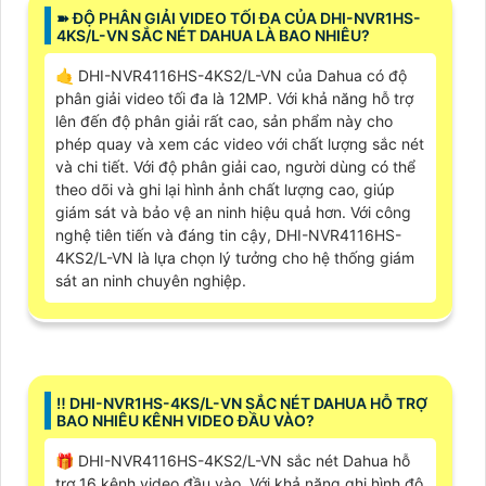
➽ ĐỘ PHÂN GIẢI VIDEO TỐI ĐA CỦA DHI-NVR1HS-
4KS/L-VN SẮC NÉT DAHUA LÀ BAO NHIÊU?
🤙 DHI-NVR4116HS-4KS2/L-VN của Dahua có độ
phân giải video tối đa là 12MP. Với khả năng hỗ trợ
lên đến độ phân giải rất cao, sản phẩm này cho
phép quay và xem các video với chất lượng sắc nét
và chi tiết. Với độ phân giải cao, người dùng có thể
theo dõi và ghi lại hình ảnh chất lượng cao, giúp
giám sát và bảo vệ an ninh hiệu quả hơn. Với công
nghệ tiên tiến và đáng tin cậy, DHI-NVR4116HS-
4KS2/L-VN là lựa chọn lý tưởng cho hệ thống giám
sát an ninh chuyên nghiệp.
‼️ DHI-NVR1HS-4KS/L-VN SẮC NÉT DAHUA HỖ TRỢ
BAO NHIÊU KÊNH VIDEO ĐẦU VÀO?
🎁 DHI-NVR4116HS-4KS2/L-VN sắc nét Dahua hỗ
trợ 16 kênh video đầu vào. Với khả năng ghi hình độ