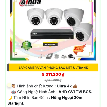
LẮP CAMERA VĂN PHÒNG SẮC NÉT ULTRA 4K
5,311,200 ₫
7,340,000 ₫
🦉 Hình ảnh chất lượng :
Ultra 4k 👍🏾 .
🤖️ Công Nghệ Hình Ảnh :
AHD CVI TVI BCS.
🌙 Tầm Nhìn Ban Đêm :
Hồng Ngoại 20m
Starlight.