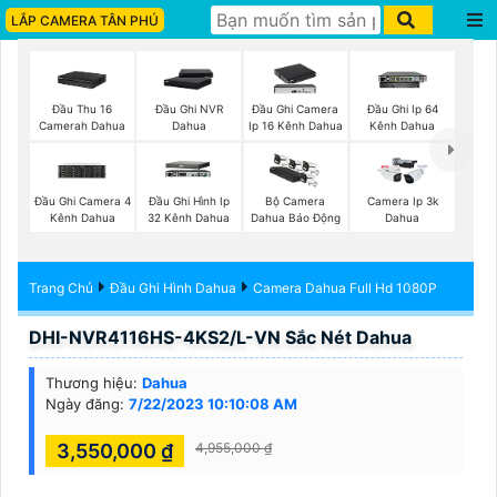
LẮP CAMERA TÂN PHÚ
Đầu Thu 16
Đầu Ghi NVR
Đầu Ghi Camera
Đầu Ghi Ip 64
Camerah Dahua
Dahua
Ip 16 Kênh Dahua
Kênh Dahua
Đầu Ghi Camera 4
Đầu Ghi Hình Ip
Bộ Camera
Camera Ip 3k
Kênh Dahua
32 Kênh Dahua
Dahua Báo Động
Dahua
Trang Chủ
Đầu Ghi Hình Dahua
Camera Dahua Full Hd 1080P
DHI-NVR4116HS-4KS2/L-VN Sắc Nét Dahua
Thương hiệu:
Dahua
Ngày đăng:
7/22/2023 10:10:08 AM
3,550,000 ₫
4,955,000 ₫