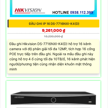
ĐẦU GHI IP 16 DS-7716NXI-K4(D)
9,261,000 ₫
13,230,000 ₫
Đầu ghi Hikvision DS-7716NXI-K4(D) hỗ trợ 16 kênh
camera với độ phân giải tối đa 12MP, tích hợp 16 cổng
POE trực tiếp trên đầu ghi. Ngoài ra mẫu đầu ghi này
cũng hỗ trợ 4 ổ cứng tối đa 10TB/ổ, 16 kênh phát hiện
người/phương tiện cùng nhận diện khuôn mặt thông
minh