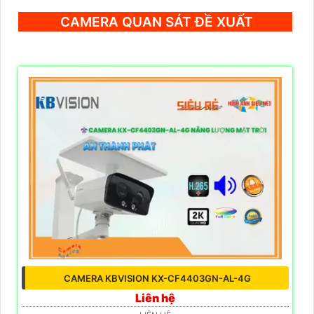
CAMERA QUAN SÁT ĐỀ XUẤT
CAMERA KBVISION KX-CF4403GN-AL-4G
Liên hệ