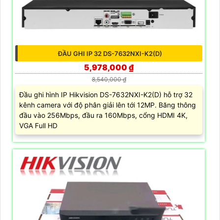
ĐẦU GHI IP 32 DS-7632NXI-K2(D)
5,978,000 ₫
8,540,000 ₫
Đầu ghi hình IP Hikvision DS-7632NXI-K2(D) hỗ trợ 32
kênh camera với độ phân giải lên tới 12MP. Băng thông
đầu vào 256Mbps, đầu ra 160Mbps, cổng HDMI 4K,
VGA Full HD