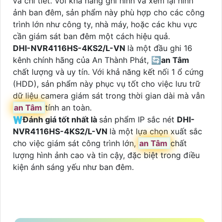
và chi tiết. Với khả năng ghi hình và xem lại hình
ảnh ban đêm, sản phẩm này phù hợp cho các công
trình lớn như công ty, nhà máy, hoặc các khu vực
cần giám sát ban đêm một cách hiệu quả.
DHI-NVR4116HS-4KS2/L-VN
là một đầu ghi 16
kênh chính hãng của An Thành Phát, 🔄
an Tâm
chất lượng và uy tín. Với khả năng kết nối 1 ổ cứng
(HDD), sản phẩm này phục vụ tốt cho việc lưu trữ
dữ liệu camera giám sát trong thời gian dài mà vẫn
an Tâm
tính an toàn.
🇼
Đánh giá tốt nhất là
sản phẩm IP sắc nét
DHI-
NVR4116HS-4KS2/L-VN
là một lựa chọn xuất sắc
cho việc giám sát công trình lớn,
an Tâm
chất
lượng hình ảnh cao và tin cậy, đặc biệt trong điều
kiện ánh sáng yếu như ban đêm.