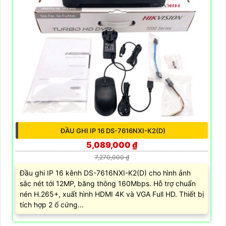
ĐẦU GHI IP 16 DS-7616NXI-K2(D)
5,089,000 ₫
7,270,000 ₫
Đầu ghi IP 16 kênh DS-7616NXI-K2(D) cho hình ảnh
sắc nét tới 12MP, băng thông 160Mbps. Hỗ trợ chuẩn
nén H.265+, xuất hình HDMI 4K và VGA Full HD. Thiết bị
tích hợp 2 ổ cứng...