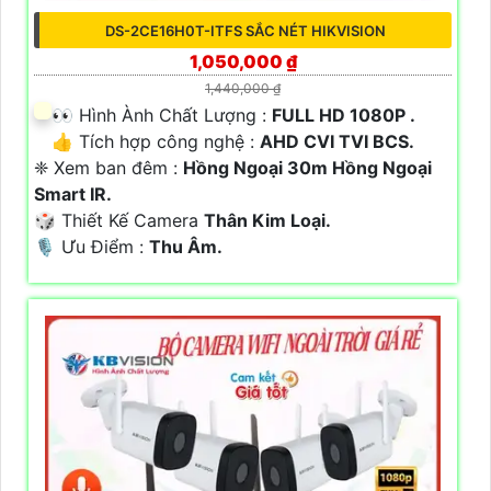
DS-2CE16H0T-ITFS SẮC NÉT HIKVISION
1,050,000 ₫
1,440,000 ₫
️👀 Hình Ành Chất Lượng :
FULL HD 1080P .
👍 Tích hợp công nghệ :
AHD CVI TVI BCS.
❈ Xem ban đêm :
Hồng Ngoại 30m Hồng Ngoại
Smart IR.
🎲 Thiết Kế Camera
Thân Kim Loại.
️🎙 Ưu Điểm :
Thu Âm.