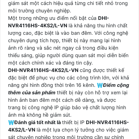
giám sát một cách hiệu quả từng chi tiết nhỏ trong
môi trường chuyên nghiệp.
Một trong những ưu điểm nổi bật của
DHI-
NVR4116HS-4KS2/L-VN
là khả năng thu hình chất
lượng cao, đặc biệt là vào ban đêm. Với công nghệ
chuyên dụng tích hợp, thiết bị này mang lại hình
ảnh rõ ràng và sắc nét ngay cả trong điều kiện
thiếu sáng, giúp người dùng quan sát mọi diễn biến
một cách chính xác và đáng tin cậy.
DHI-NVR4116HS-4KS2/L-VN
cũng được thiết kế
đặc biệt để phục vụ cho các công trình lớn, với khả
năng ghi hình đồng thời trên 16 kênh. 🇼
Điểm cộng
thêm của sản phẩm
thiết bị này còn hỗ trợ xem lại
hình ảnh ban đêm một cách dễ dàng, và được
trang bị công nghệ IP giúp bảo vệ chất lượng hình
ảnh mà không hề giảm sút.
🇼
Đánh giá tốt nhất là
thiết bị IP
DHI-NVR4116HS-
4KS2/L-VN
là một lựa chọn lý tưởng cho việc giám
sát chuyên nghiệp trong môi trường cần sự chính