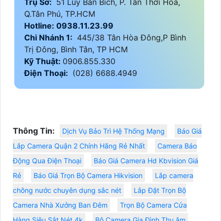
Trụ Sở:
51 Lũy Bán Bích, P. Tân Thới Hòa,
Q.Tân Phú, TP.HCM
Hotline: 0938.11.23.99
Chi Nhánh 1:
445/38 Tân Hòa Đông,P Bình
Trị Đông, Bình Tân, TP HCM
Kỹ Thuật:
0906.855.330
Điện Thoại:
(028) 6688.4949
Thông Tin:
Dịch Vụ Bảo Trì Hệ Thống Mạng
Báo Giá
Lắp Camera Quận 2 Chính Hãng Rẻ Nhất
Camera Báo
Động Qua Điện Thoại
Báo Giá Camera Hd Kbvision Giá
Rẻ
Báo Giá Trọn Bộ Camera Hikvision
Lắp camera
chông nước chuyên dụng sắc nét
Lắp Đặt Trọn Bộ
Camera Nhà Xưởng Ban Đêm
Trọn Bộ Camera Cửa
Hàng Siêu Sắt Nét 4k
Bộ Camera Gia Đình Thu âm