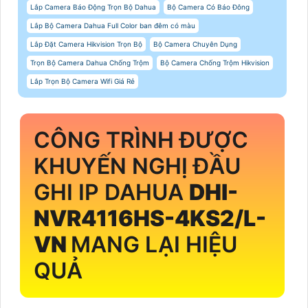
Lắp Camera Báo Động Trọn Bộ Dahua
Bộ Camera Có Báo Đông
Lắp Bộ Camera Dahua Full Color ban đêm có màu
Lắp Đặt Camera Hikvision Trọn Bộ
Bộ Camera Chuyên Dụng
Trọn Bộ Camera Dahua Chống Trộm
Bộ Camera Chống Trộm Hikvision
Lắp Trọn Bộ Camera Wifi Giá Rẻ
CÔNG TRÌNH ĐƯỢC
KHUYẾN NGHỊ ĐẦU
GHI IP DAHUA
DHI-
NVR4116HS-4KS2/L-
VN
MANG LẠI HIỆU
QUẢ