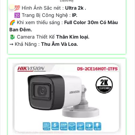
LIÊN HỆ
💯 Hình Ảnh Sắc nét :
Ultra 2k .
🕉️ Trang Bị Công Nghệ :
IP.
🌈 Khi xem thiếu sáng :
Full Color 30m Có Màu
Ban Ðêm.
🐉️ Camera Thiết Kế
Thân Kim loại.
️⇝ Khả Năng :
Thu Âm Và Loa.