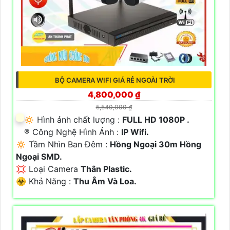
BỘ CAMERA WIFI GIÁ RẺ NGOÀI TRỜI
4,800,000 ₫
5,540,000 ₫
🔅 Hình ảnh chất lượng :
FULL HD 1080P .
®️ Công Nghệ Hình Ảnh :
IP Wifi.
🔅 Tầm Nhìn Ban Đêm :
Hồng Ngoại 30m Hồng
Ngoại SMD.
💢 Loại Camera
Thân Plastic.
️☣️ Khả Năng :
Thu Âm Và Loa.