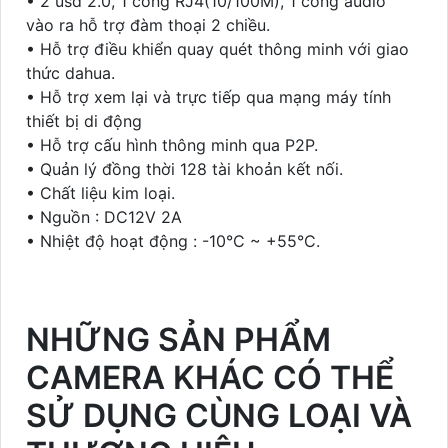
• 2 usd 2.0, 1 cổng RJ4(10/100M), 1 cổng audio
vào ra hỗ trợ đàm thoại 2 chiều.
• Hỗ trợ điều khiển quay quét thông minh với giao
thức dahua.
• Hỗ trợ xem lại và trực tiếp qua mạng máy tính
thiết bị di động
• Hỗ trợ cấu hình thông minh qua P2P.
• Quản lý đồng thời 128 tài khoản kết nối.
• Chất liệu kim loại.
• Nguồn : DC12V 2A
• Nhiệt độ hoạt động : -10°C ~ +55°C.
NHỮNG SẢN PHẨM
CAMERA KHÁC CÓ THỂ
SỬ DỤNG CÙNG LOẠI VÀ