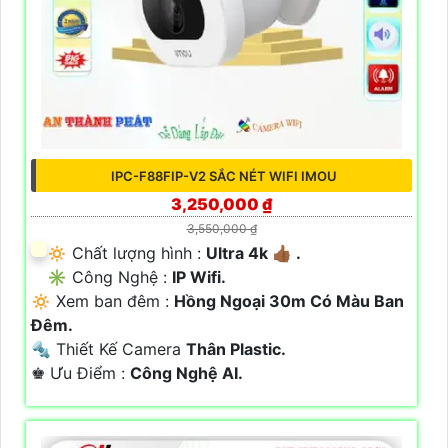
IPC-F88FIP-V2 SẮC NÉT WIFI IMOU
3,250,000 ₫
3,550,000 ₫
🔅 Chất lượng hình :
Ultra 4k 👍🏾 .
✳️ Công Nghệ :
IP Wifi.
🔅 Xem ban đêm :
Hồng Ngoại 30m Có Màu Ban
Đêm.
🔩 Thiết Kế Camera
Thân Plastic.
️♚ Ưu Điểm :
Công Nghệ AI.