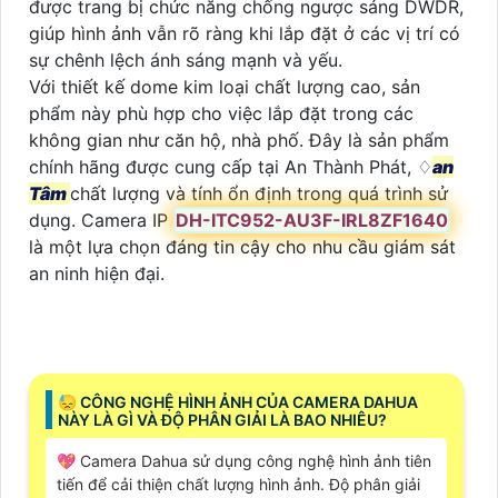
được trang bị chức năng chống ngược sáng DWDR,
giúp hình ảnh vẫn rõ ràng khi lắp đặt ở các vị trí có
sự chênh lệch ánh sáng mạnh và yếu.
Với thiết kế dome kim loại chất lượng cao, sản
phẩm này phù hợp cho việc lắp đặt trong các
không gian như căn hộ, nhà phố. Đây là sản phẩm
chính hãng được cung cấp tại An Thành Phát, ♢
an
Tâm
chất lượng và tính ổn định trong quá trình sử
dụng. Camera IP
DH-ITC952-AU3F-IRL8ZF1640
là một lựa chọn đáng tin cậy cho nhu cầu giám sát
an ninh hiện đại.
😓 CÔNG NGHỆ HÌNH ẢNH CỦA CAMERA DAHUA
NÀY LÀ GÌ VÀ ĐỘ PHÂN GIẢI LÀ BAO NHIÊU?
💖 Camera Dahua sử dụng công nghệ hình ảnh tiên
tiến để cải thiện chất lượng hình ảnh. Độ phân giải