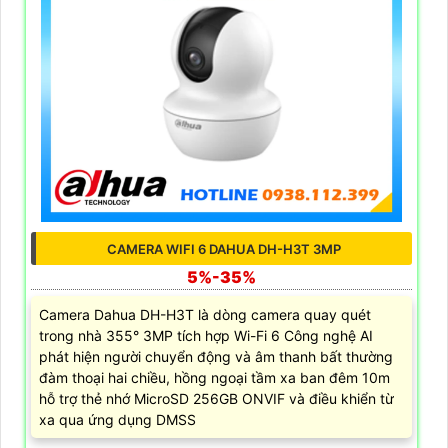
CAMERA WIFI 6 DAHUA DH-H3T 3MP
5%-35%
Camera Dahua DH-H3T là dòng camera quay quét
trong nhà 355° 3MP tích hợp Wi-Fi 6 Công nghệ AI
phát hiện người chuyển động và âm thanh bất thường
đàm thoại hai chiều, hồng ngoại tầm xa ban đêm 10m
hỗ trợ thẻ nhớ MicroSD 256GB ONVIF và điều khiển từ
xa qua ứng dụng DMSS