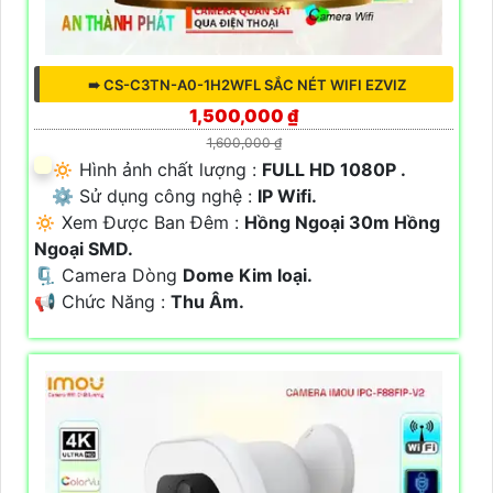
➠ CS-C3TN-A0-1H2WFL SẮC NÉT WIFI EZVIZ
1,500,000 ₫
1,600,000 ₫
🔅 Hình ảnh chất lượng :
FULL HD 1080P .
⚙ Sử dụng công nghệ :
IP Wifi.
🔅 Xem Được Ban Đêm :
Hồng Ngoại 30m Hồng
Ngoại SMD.
🗜️ Camera Dòng
Dome Kim loại.
️📢 Chức Năng :
Thu Âm.