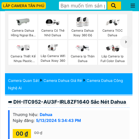
LẮP CAMERA TÂN PHÚ
Camera Dahua
Camera Có Thẻ
Camera Dahua
Camera TIOC
Hồng Ngoại Ban
Nhớ Dahua
Xoay 360 Độ
Dahua
Đêm
Lắp Camera Wifi
Camera Thiết Kế
Camera Ip Thân
Lắp Camera Ip
Dahua Xoay 360
Nhựa Plastic
Dahua
Full Color Dahua
Dahua
Camera Quan Sát
Camera Dahua Giá Rẻ
Camera Dahua Công
Nghệ Ai
➠ DH-ITC952-AU3F-IRL8ZF1640 Sắc Nét Dahua
Thương hiệu:
Dahua
Ngày đăng:
5/13/2024 5:34:43 PM
00 ₫
00 ₫