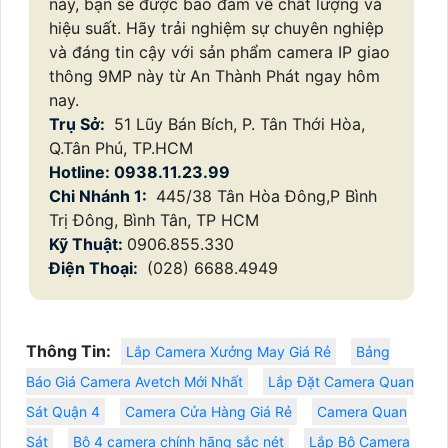
này, bạn sẽ được bảo đảm về chất lượng và
hiệu suất. Hãy trải nghiệm sự chuyên nghiệp
và đáng tin cậy với sản phẩm camera IP giao
thông 9MP này từ An Thành Phát ngay hôm
nay.
Trụ Sở:
51 Lũy Bán Bích, P. Tân Thới Hòa,
Q.Tân Phú, TP.HCM
Hotline: 0938.11.23.99
Chi Nhánh 1:
445/38 Tân Hòa Đông,P Bình
Trị Đông, Bình Tân, TP HCM
Kỹ Thuật:
0906.855.330
Điện Thoại:
(028) 6688.4949
Thông Tin:
Lắp Camera Xưởng May Giá Rẻ
Bảng
Báo Giá Camera Avetch Mới Nhất
Lắp Đặt Camera Quan
Sát Quận 4
Camera Cửa Hàng Giá Rẻ
Camera Quan
Sát
Bộ 4 camera chính hãng sắc nét
Lắp Bộ Camera