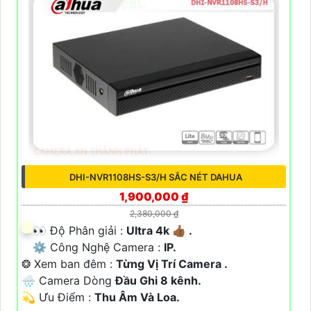
DHI-NVR1108HS-S3/H SẮC NÉT DAHUA
1,900,000 ₫
2,380,000 ₫
️👀 Độ Phân giải :
Ultra 4k 👍🏾 .
⚙ Công Nghệ Camera :
IP.
❂ Xem ban đêm :
Từng Vị Trí Camera .
🌧️ Camera Dòng
Đầu Ghi 8 kênh.
️💫 Ưu Điểm :
Thu Âm Và Loa.