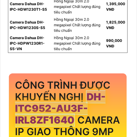
Hồng Ngoại 30m 2.0
Camera Dahua DH-
1,395,000
megapixel Chất lượng đúng
IPC-HDW1230T1-S5
VNĐ
tiêu chuẩn
Hồng Ngoại 30m 2.0
Camera Dahua DH-
1,825,000
megapixel Chất lượng đúng
IPC-HDW1230S-S5
VNĐ
tiêu chuẩn
Camera Dahua DH-
Hồng Ngoại 30m 2.0
990,000
IPC-HDPW1230R1-
megapixel Chất lượng đúng
VNĐ
S5-VN
tiêu chuẩn
CÔNG TRÌNH ĐƯỢC
KHUYẾN NGHỊ
DH-
ITC952-AU3F-
IRL8ZF1640
CAMERA
IP GIAO THÔNG 9MP