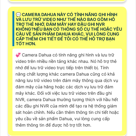
️💬 CAMERA DAHUA NÀY CÓ TÍNH NĂNG GHI HÌNH
VÀ LƯU TRỮ VIDEO NHƯ THẾ NÀO BAO GỒM HỖ
TRỢ THẺ NHỚ, ĐÁM MÂY HAY ĐẦU GHI NVR
KHÔNG?NẾU BẠN CÓ THÔNG SỐ CỤ THỂ HOẶC YÊU
CẦU VỀ SẢN PHẨM DAHUA KHÁC, VUI LÒNG CUNG
CẤP THÊM CHI TIẾT ĐỂ TÔI CÓ THỂ HỖ TRỢ BẠN
TỐT HƠN.
💞 Camera Dahua có tính năng ghi hình và lưu trữ
video trên nhiều nền tảng khác nhau. Nó hỗ trợ thẻ
nhớ để lưu trữ video trực tiếp trên thiết bị. Tính
năng chất lượng khác camera Dahua cũng có khả
năng lưu trữ video trên đám mây thông qua dịch vụ
đám mây của hãng hoặc các dịch vụ lưu trữ đám
mây khác. Đối với việc lưu trữ video trên đầu ghi
NVR, camera Dahua thường tương thích với hầu hết
các đầu ghi NVR của mình để tạo ra hệ thống giám
sát hoàn chỉnh. Nếu cần thêm thông tin chi tiết hoặc
yêu cầu về sản phẩm Dahua, vui lòng cung cấp
thêm thông tin để được hỗ trợ tốt hơn.