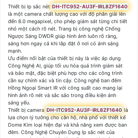
Thiết bị Ip sắc nét
DH-ITC952-AU3F-IRL8ZF1640
là một camera chất lượng cao với độ phân giải lên
đến 8.0 megapixel, cho phép giám sát từng chi tiết
nhỏ một cách rõ nét. Trang bị công nghệ Chống
Ngược Sáng DWDR giúp hình ảnh luôn rõ ràng,
sáng hơn ngay cả khi lắp đặt ở nơi có ánh sáng
mạnh.
Ưu điểm nổi bật của thiết bị này là việc áp dụng
Công Nghệ AI, giúp tối ưu hóa quá trình giám sát
và bảo mật, đặc biệt phù hợp cho các công trình
cần sự chính xác và tin cậy. Công nghệ ban đêm
Hồng Ngoại Smart IR với công suất cao mang lại
hình ảnh rõ nét và sắc sảo trong điều kiện ánh
sáng yếu.
Thiết bị camera
DH-ITC952-AU3F-IRL8ZF1640
là
lựa chọn lý tưởng cho căn hộ, nhà phố với thiết kế
Dome Kim loại hiện đại và khả năng xem được ban
đêm. Công Nghệ Chuyên Dụng Ip sắc nét của