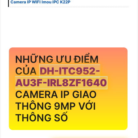
Camera IP WIFI Imou IPC K22P
NHỮNG ƯU ĐIỂM
CỦA
DH-ITC952-
AU3F-IRL8ZF1640
CAMERA IP GIAO
THÔNG 9MP VỚI
THÔNG SỐ