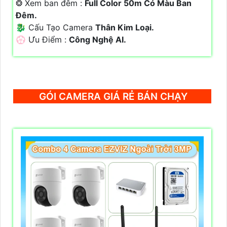
❂ Xem ban đêm :
Full Color 50m Có Màu Ban
Đêm.
🐉️ Cấu Tạo Camera
Thân Kim Loại.
️💮 Ưu Điểm :
Công Nghệ AI.
GÓI CAMERA GIÁ RẺ BÁN CHẠY