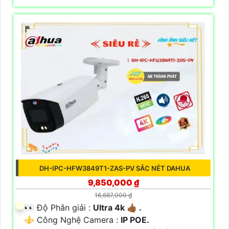
DH-IPC-HFW3849T1-ZAS-PV SẮC NÉT DAHUA
9,850,000 ₫
16,687,000 ₫
️👀 Độ Phân giải :
Ultra 4k 👍🏾 .
⚜️ Công Nghệ Camera :
IP POE.