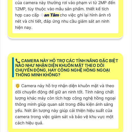
của camera này thường rơi vào phạm vi từ 2MP đến
12MP, tùy thuộc vào mẫu sản phẩm. thiết kế tích
hợp cao cấp ♢
an Tâm
cho việc ghi lại hình ảnh rõ
nét và chi tiết, đáp ứng nhu cầu giám sát an ninh
hiện nay.
📞 CAMERA NÀY HỖ TRỢ CÁC TÍNH NĂNG ĐẶC BIỆT
NÀO NHƯ NHẬN DIỆN KHUÔN MẶT THEO DÕI
CHUYỂN ĐỘNG, HAY CÔNG NGHỆ HỒNG NGOẠI
THÔNG MINH KHÔNG?
🤴 Camera này hỗ trợ nhận diện khuôn mặt và theo
dõi chuyển động để giữ an ninh tốt. Tính năng chất
lượng khác máy còn tích hợp công nghệ hồng ngoại
thông minh giúp quan sát trong điều kiện ánh sáng
yếu. Nét ấn tượng này giúp cải thiện hiệu suất của
camera trong việc giám sát và bảo vệ khu vực một
cách hiệu quả.