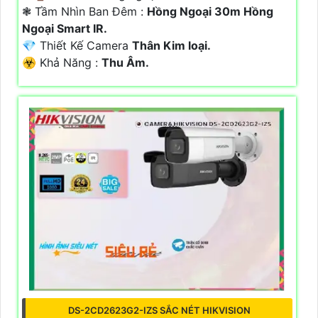
❃ Tầm Nhìn Ban Đêm :
Hồng Ngoại 30m Hồng
Ngoại Smart IR.
💎 Thiết Kế Camera
Thân Kim loại.
️☣️ Khả Năng :
Thu Âm.
DS-2CD2623G2-IZS SẮC NÉT HIKVISION