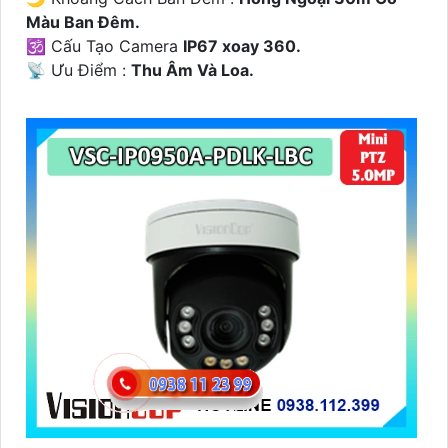
Màu Ban Ðêm.
🕉️ Cấu Tạo Camera
IP67 xoay 360.
️📡 Ưu Điểm :
Thu Âm Và Loa.