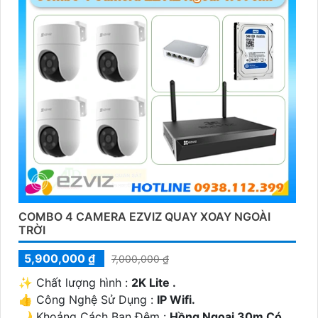
COMBO 4 CAMERA EZVIZ QUAY XOAY NGOÀI
TRỜI
5,900,000 ₫
7,000,000 ₫
✨ Chất lượng hình :
2K Lite .
👍 Công Nghệ Sử Dụng :
IP Wifi.
🌙 Khoảng Cách Ban Đêm :
Hồng Ngoại 30m Có