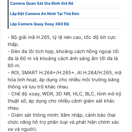
Camera Quan Sát Gia Đình Giá Rẻ
Lắp Đặt Camera An Ninh Tại Thủ Đức
Lắp Camera Quay Xoay 360 Độ
- Bộ giải mã H.265, tỷ lệ nén cao, tốc độ bit cực
thấp.
- Đèn đa lõi tích hợp, khoảng cách hồng ngoại tối
đa là 60 m và khoảng cách ánh sáng ấm tối đa là
60 m.
- ROI, SMART H.264+/H.265+, AI H.264/H.265, mã
hóa linh hoạt, áp dụng cho nhiều môi trường băng
thông và lưu trữ khác nhau.
- Chế độ xoay, WDR, 3D NR, HLC, BLC, hình mờ kỹ
thuật số, áp dụng cho nhiều cảnh giám sát khác
nhau.
- Giám sát thông minh: Xâm nhập, cảnh báo (hai
chức năng hỗ trợ phân loại và phát hiện chính xác
xe và người).