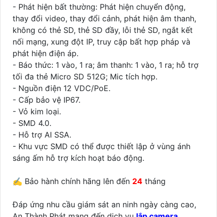
- Phát hiện bất thường: Phát hiện chuyển động,
thay đổi video, thay đổi cảnh, phát hiện âm thanh,
không có thẻ SD, thẻ SD đầy, lỗi thẻ SD, ngắt kết
nối mạng, xung đột IP, truy cập bất hợp pháp và
phát hiện điện áp.
- Báo thức: 1 vào, 1 ra; âm thanh: 1 vào, 1 ra; hỗ trợ
tối đa thẻ Micro SD 512G; Mic tích hợp.
- Nguồn điện 12 VDC/PoE.
- Cấp bảo vệ IP67.
- Vỏ kim loại.
- SMD 4.0.
- Hỗ trợ AI SSA.
- Khu vực SMD có thể được thiết lập ở vùng ánh
sáng ấm hỗ trợ kích hoạt báo động.
✍️ Bảo hành chính hãng lên đến
24
tháng
Đáp ứng nhu cầu giám sát an ninh ngày càng cao,
An Thành Phát mang đến dịch vụ
lắp camera