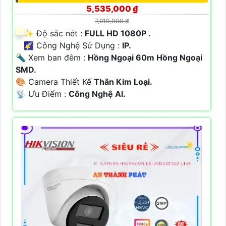
5,535,000 ₫
7,910,000 ₫
✨ Độ sắc nét :
FULL HD 1080P .
🌠 Công Nghệ Sử Dụng :
IP.
🔦 Xem ban đêm :
Hồng Ngoại 60m Hồng Ngoại
SMD.
🎨 Camera Thiết Kế
Thân Kim Loại.
️📡 Ưu Điểm :
Công Nghệ AI.