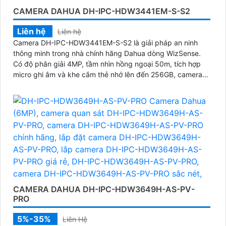
CAMERA DAHUA DH-IPC-HDW3441EM-S-S2
Liên hệ
Liên hệ
Camera DH-IPC-HDW3441EM-S-S2 là giải pháp an ninh
thông minh trong nhà chính hãng Dahua dòng WizSense.
Có độ phân giải 4MP, tầm nhìn hồng ngoại 50m, tích hợp
micro ghi âm và khe cắm thẻ nhớ lên đến 256GB, camera
mang lại hình ảnh sắc nét cùng âm thanh sống động cả
ngày lẫn đêm
CAMERA DAHUA DH-IPC-HDW3649H-AS-PV-
PRO
5%-35%
Liên Hệ