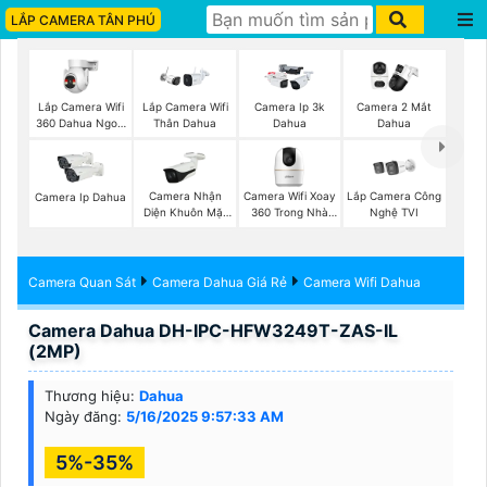
LẮP CAMERA TÂN PHÚ
Lắp Camera Wifi
Lắp Camera Wifi
Camera Ip 3k
Camera 2 Mắt
360 Dahua Ngoài
Thân Dahua
Dahua
Dahua
Trời
Camera Nhận
Camera Wifi Xoay
Lắp Camera Công
Camera Ip Dahua
Diện Khuôn Mặt
360 Trong Nhà
Nghệ TVI
Dahua
Dahua
Camera Quan Sát
Camera Dahua Giá Rẻ
Camera Wifi Dahua
Camera Dahua DH-IPC-HFW3249T-ZAS-IL
(2MP)
Thương hiệu:
Dahua
Ngày đăng:
5/16/2025 9:57:33 AM
5%-35%