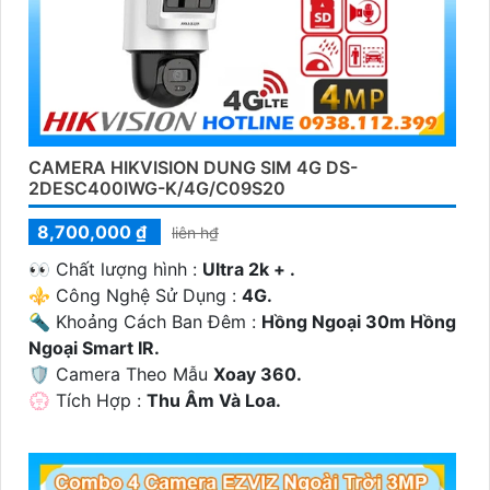
CAMERA HIKVISION DUNG SIM 4G DS-
2DESC400IWG-K/4G/C09S20
8,700,000 ₫
liên h₫
️👀 Chất lượng hình :
Ultra 2k + .
⚜️ Công Nghệ Sử Dụng :
4G.
🔦 Khoảng Cách Ban Đêm :
Hồng Ngoại 30m Hồng
Ngoại Smart IR.
🛡 Camera Theo Mẫu
Xoay 360.
️💮 Tích Hợp :
Thu Âm Và Loa.