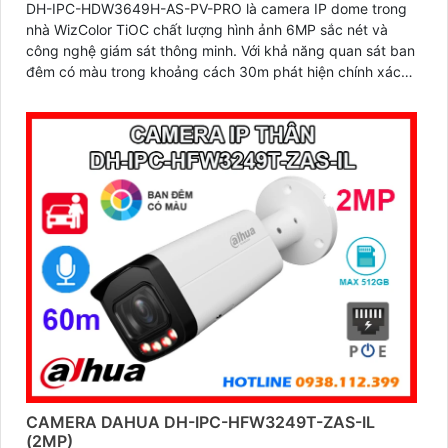
DH-IPC-HDW3649H-AS-PV-PRO là camera IP dome trong
nhà WizColor TiOC chất lượng hình ảnh 6MP sắc nét và
công nghệ giám sát thông minh. Với khả năng quan sát ban
đêm có màu trong khoảng cách 30m phát hiện chính xác
người và phương tiện, đàm thoại hai chiều và lưu trữ lên
đến 512GB camera đáp ứng mọi nhu cầu an ninh
CAMERA DAHUA DH-IPC-HFW3249T-ZAS-IL
(2MP)