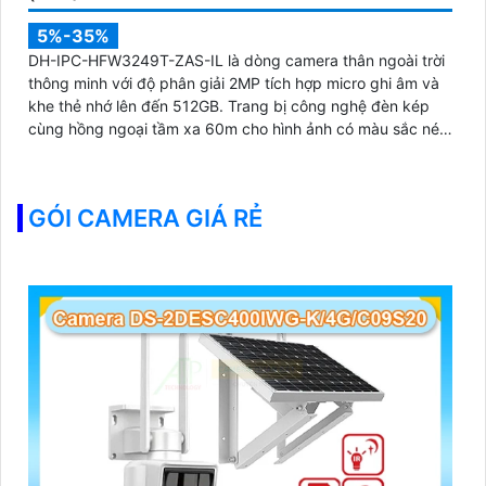
5%-35%
DH-IPC-HFW3249T-ZAS-IL là dòng camera thân ngoài trời
thông minh với độ phân giải 2MP tích hợp micro ghi âm và
khe thẻ nhớ lên đến 512GB. Trang bị công nghệ đèn kép
cùng hồng ngoại tầm xa 60m cho hình ảnh có màu sắc nét
cả trong đêm tối
GÓI CAMERA GIÁ RẺ