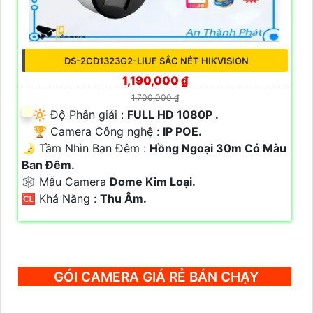
DS-2CD1323G2-LIUF SẮC NÉT HIKVISION
1,190,000 ₫
1,700,000 ₫
🔆 Độ Phân giải :
FULL HD 1080P .
🏆 Camera Công nghệ :
IP POE.
🌛 Tầm Nhìn Ban Đêm :
Hồng Ngoại 30m Có Màu
Ban Đêm.
🕸️ Mẫu Camera
Dome Kim Loại.
️🆑 Khả Năng :
Thu Âm.
GÓI CAMERA GIÁ RẺ BÁN CHẠY