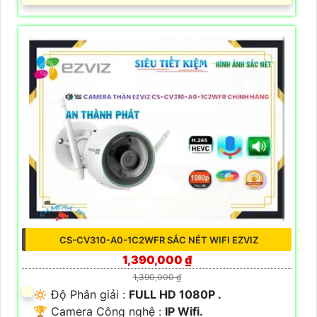
CS-CV310-A0-1C2WFR SẮC NÉT WIFI EZVIZ
1,390,000 ₫
1,390,000 ₫
🔅 Độ Phân giải :
FULL HD 1080P .
🏆 Camera Công nghệ :
IP Wifi.