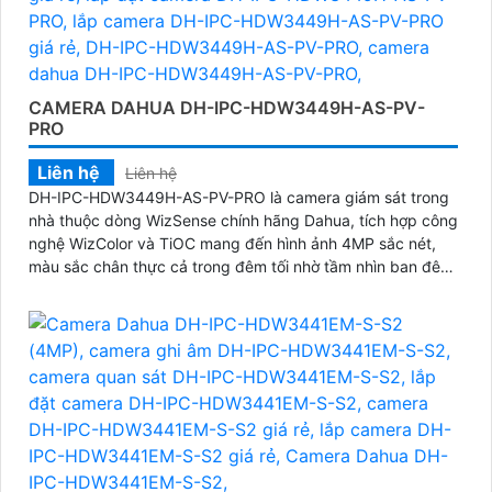
CAMERA DAHUA DH-IPC-HDW3449H-AS-PV-
PRO
Liên hệ
Liên hệ
DH-IPC-HDW3449H-AS-PV-PRO là camera giám sát trong
nhà thuộc dòng WizSense chính hãng Dahua, tích hợp công
nghệ WizColor và TiOC mang đến hình ảnh 4MP sắc nét,
màu sắc chân thực cả trong đêm tối nhờ tầm nhìn ban đêm
có màu lên đến 30m. Với khả năng nhận diện chính xác
người và phương tiện bằng AI, đàm thoại hai chiều rõ ràng,
hỗ trợ thẻ nhớ 512GB và cấp nguồn qua PoE giá rẻ