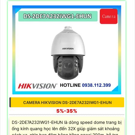
CAMERA HIKVISION DS-2DE7A232IWG1-EHUN
5%-35%
DS-2DE7A232IWG1-EHUN là dòng speed dome trang bị
ống kính quang học lên đến 32X giúp giám sát khoảng
cách xa, nhìn ban đêm bằng hồng ngoại 200m, hỗ trợ