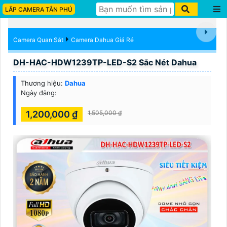
LẮP CAMERA TÂN PHÚ
Camera Quan Sát
Camera Dahua Giá Rẻ
DH-HAC-HDW1239TP-LED-S2 Sắc Nét Dahua
Thương hiệu:
Dahua
Ngày đăng:
1,200,000 ₫
1,505,000 ₫