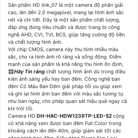
Sản phẩm HD link_07 là một camera độ phân giải
cao, lên đến 2.0 megapixel, mang lại hình ảnh sắc
nét và chi tiết. Đây là một sản phẩm chất lượng,
đáp ứng đúng tiêu chuẩn và được trang bị công
nghệ AHD, CVI, TVI, BCS, giúp tăng cường độ bền
và chất lượng hình ảnh.
Với chip CMOS, camera này thu hình nhiều màu
sắc, cho ra hình ảnh rõ ràng và sống động. Điểm
mạnh của sản phẩm là khả năng thu hình ổn định,
🎛
Hãy Tin rằng
chất lượng hình ảnh dù trong điều
kiện ánh sáng yếu hay ban đêm. Công nghệ ban
đêm Có Màu Ban Đêm giải pháp tối ưu giúp xem
và ghi lại hình ảnh ban đêm với màu sắc tương tự
như ban ngày, cho phép quan sát hiệu quả ngay cả
khi trời tối.
Camera HD
DH-HAC-HDW1239TP-LED-S2
cũng
có khả năng xem được ban đêm Full Color trong
khoảng cách lên đến 40m, giúp giám sát tốt các
công trình ban đêm. Kiểu dáng Dome Kim Loại