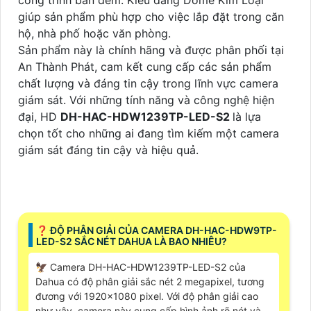
giúp sản phẩm phù hợp cho việc lắp đặt trong căn
hộ, nhà phố hoặc văn phòng.
Sản phẩm này là chính hãng và được phân phối tại
An Thành Phát, cam kết cung cấp các sản phẩm
chất lượng và đáng tin cậy trong lĩnh vực camera
giám sát. Với những tính năng và công nghệ hiện
đại, HD
DH-HAC-HDW1239TP-LED-S2
là lựa
chọn tốt cho những ai đang tìm kiếm một camera
giám sát đáng tin cậy và hiệu quả.
️❓ ĐỘ PHÂN GIẢI CỦA CAMERA DH-HAC-HDW9TP-
LED-S2 SẮC NÉT DAHUA LÀ BAO NHIÊU?
🦅 Camera DH-HAC-HDW1239TP-LED-S2 của
Dahua có độ phân giải sắc nét 2 megapixel, tương
đương với 1920x1080 pixel. Với độ phân giải cao
như vậy, camera này cung cấp hình ảnh rõ nét và