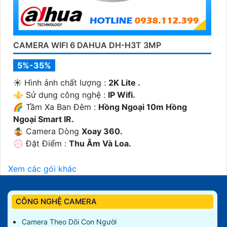
CAMERA WIFI 6 DAHUA DH-H3T 3MP
5%-35%
☀️ Hình ảnh chất lượng :
2K Lite .
⚜️ Sử dụng công nghệ :
IP Wifi.
🌈 Tầm Xa Ban Đêm :
Hồng Ngoại 10m Hồng
Ngoại Smart IR.
🤹 Camera Dòng
Xoay 360.
️💮 Đặt Điểm :
Thu Âm Và Loa.
Xem các gói khác
CÔNG NGHỆ CAMERA
Camera Theo Dõi Con Người