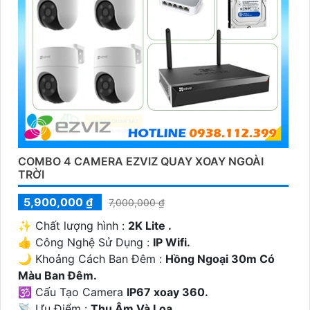
COMBO 4 CAMERA EZVIZ QUAY XOAY NGOÀI
TRỜI
5,900,000 ₫
7,000,000 ₫
✨ Chất lượng hình :
2K Lite .
👍 Công Nghệ Sử Dụng :
IP Wifi.
🌙 Khoảng Cách Ban Đêm :
Hồng Ngoại 30m Có
Màu Ban Ðêm.
🕉️ Cấu Tạo Camera
IP67 xoay 360.
️📡 Ưu Điểm :
Thu Âm Và Loa.