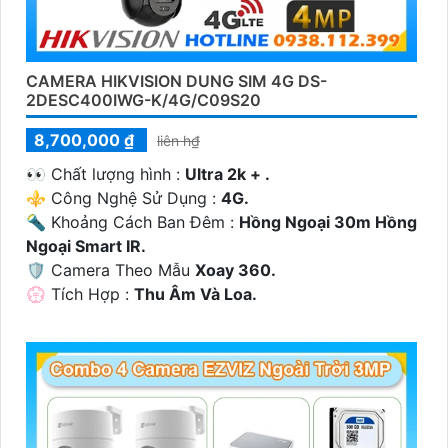
CAMERA HIKVISION DUNG SIM 4G DS-
2DESC400IWG-K/4G/C09S20
8,700,000 ₫
liên h₫
️👀 Chất lượng hình :
Ultra 2k + .
⚜️ Công Nghệ Sử Dụng :
4G.
🔦 Khoảng Cách Ban Đêm :
Hồng Ngoại 30m Hồng
Ngoại Smart IR.
🛡 Camera Theo Mẫu
Xoay 360.
️💮 Tích Hợp :
Thu Âm Và Loa.