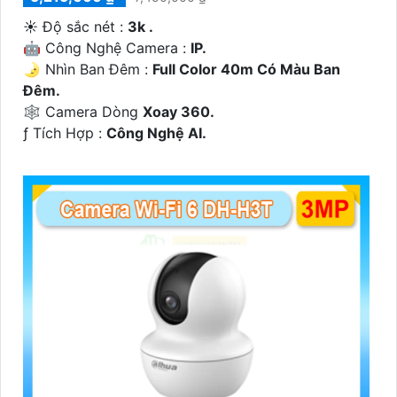
☀️ Độ sắc nét :
3k .
🤖️ Công Nghệ Camera :
IP.
🌛 Nhìn Ban Đêm :
Full Color 40m Có Màu Ban
Ðêm.
🕸️ Camera Dòng
Xoay 360.
️ƒ Tích Hợp :
Công Nghệ AI.