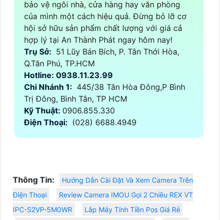
bảo vệ ngôi nhà, cửa hàng hay văn phòng
của mình một cách hiệu quả. Đừng bỏ lỡ cơ
hội sở hữu sản phẩm chất lượng với giá cả
hợp lý tại An Thành Phát ngay hôm nay!
Trụ Sở:
51 Lũy Bán Bích, P. Tân Thới Hòa,
Q.Tân Phú, TP.HCM
Hotline: 0938.11.23.99
Chi Nhánh 1:
445/38 Tân Hòa Đông,P Bình
Trị Đông, Bình Tân, TP HCM
Kỹ Thuật:
0906.855.330
Điện Thoại:
(028) 6688.4949
Thông Tin:
Hướng Dẫn Cài Đặt Và Xem Camera Trên
Điện Thoại
Review Camera IMOU Gọi 2 Chiều REX VT
IPC-S2VP-5M0WR
Lắp Máy Tính Tiền Pos Giá Rẻ