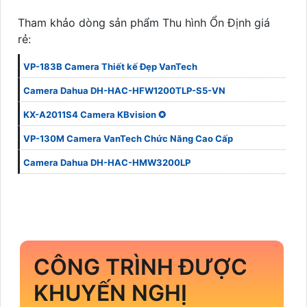
Tham khảo dòng sản phẩm Thu hình Ổn Định giá
rẻ:
VP-183B Camera Thiết kế Đẹp VanTech
Camera Dahua DH-HAC-HFW1200TLP-S5-VN
KX-A2011S4 Camera KBvision ✪
VP-130M Camera VanTech Chức Năng Cao Cấp
Camera Dahua DH-HAC-HMW3200LP
CÔNG TRÌNH ĐƯỢC
KHUYẾN NGHỊ