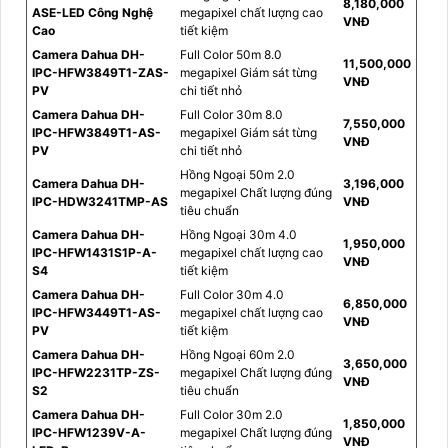
8,180,000
ASE-LED Công Nghệ
megapixel chất lượng cao
VNĐ
Cao
tiết kiệm
Camera Dahua DH-
Full Color 50m 8.0
11,500,000
IPC-HFW3849T1-ZAS-
megapixel Giám sát từng
VNĐ
PV
chi tiết nhỏ
Camera Dahua DH-
Full Color 30m 8.0
7,550,000
IPC-HFW3849T1-AS-
megapixel Giám sát từng
VNĐ
PV
chi tiết nhỏ
Hồng Ngoại 50m 2.0
Camera Dahua DH-
3,196,000
megapixel Chất lượng đúng
IPC-HDW3241TMP-AS
VNĐ
tiêu chuẩn
Camera Dahua DH-
Hồng Ngoại 30m 4.0
1,950,000
IPC-HFW1431S1P-A-
megapixel chất lượng cao
VNĐ
S4
tiết kiệm
Camera Dahua DH-
Full Color 30m 4.0
6,850,000
IPC-HFW3449T1-AS-
megapixel chất lượng cao
VNĐ
PV
tiết kiệm
Camera Dahua DH-
Hồng Ngoại 60m 2.0
3,650,000
IPC-HFW2231TP-ZS-
megapixel Chất lượng đúng
VNĐ
S2
tiêu chuẩn
Camera Dahua DH-
Full Color 30m 2.0
1,850,000
IPC-HFW1239V-A-
megapixel Chất lượng đúng
VNĐ