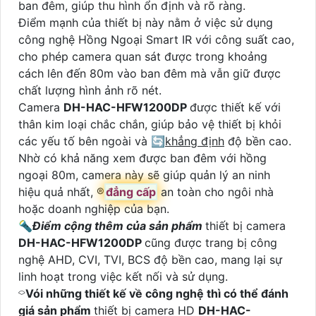
ban đêm, giúp thu hình ổn định và rõ ràng.
Điểm mạnh của thiết bị này nằm ở việc sử dụng
công nghệ Hồng Ngoại Smart IR với công suất cao,
cho phép camera quan sát được trong khoảng
cách lên đến 80m vào ban đêm mà vẫn giữ được
chất lượng hình ảnh rõ nét.
Camera
DH-HAC-HFW1200DP
được thiết kế với
thân kim loại chắc chắn, giúp bảo vệ thiết bị khỏi
các yếu tố bên ngoài và 🔄
khẳng định
độ bền cao.
Nhờ có khả năng xem được ban đêm với hồng
ngoại 80m, camera này sẽ giúp quản lý an ninh
hiệu quả nhất, ®️
đẳng cấp
an toàn cho ngôi nhà
hoặc doanh nghiệp của bạn.
🔦
Điểm cộng thêm của sản phẩm
thiết bị camera
DH-HAC-HFW1200DP
cũng được trang bị công
nghệ AHD, CVI, TVI, BCS độ bền cao, mang lại sự
linh hoạt trong việc kết nối và sử dụng.
⌔
Vói những thiết kế về công nghệ thì có thể đánh
giá sản phẩm
thiết bị camera HD
DH-HAC-