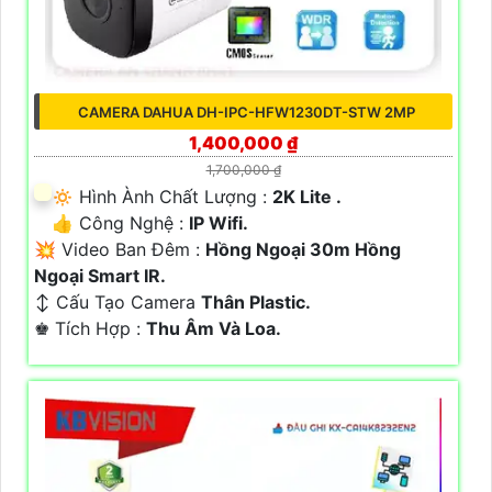
CAMERA DAHUA DH-IPC-HFW1230DT-STW 2MP
1,400,000 ₫
1,700,000 ₫
🔅 Hình Ành Chất Lượng :
2K Lite .
👍 Công Nghệ :
IP Wifi.
💥 Video Ban Đêm :
Hồng Ngoại 30m Hồng
Ngoại Smart IR.
↕️ Cấu Tạo Camera
Thân Plastic.
️♚ Tích Hợp :
Thu Âm Và Loa.