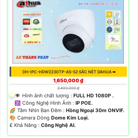
DH-IPC-HDW2230TP-AS-S2 SẮC NÉT DAHUA ➠
1,650,000 ₫
2,400,000 ₫
👁 Hình ảnh chất lượng :
FULL HD 1080P .
🕉️ Công Nghệ Hình Ảnh :
IP POE.
🌈 Tầm Nhìn Ban Đêm :
Hồng Ngoại 30m ONVIF.
🎨 Camera Dòng
Dome Kim Loại.
️₤ Khả Năng :
Công Nghệ AI.