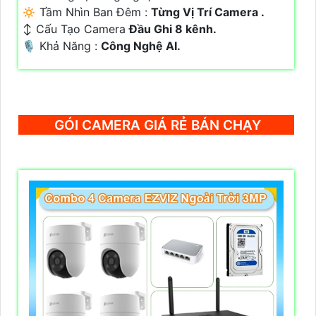
🔅 Tầm Nhìn Ban Đêm :
Từng Vị Trí Camera .
↕️ Cấu Tạo Camera
Đầu Ghi 8 kênh.
️🎙 Khả Năng :
Công Nghệ AI.
GÓI CAMERA GIÁ RẺ BÁN CHẠY