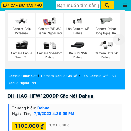
LẮP CAMERA TÂN PHÚ
Lắp Camera Wifi
Camera Chip
Camera Wifi 360
Camera Dahua
Dahua
Wizsense
Dahua Ngoài Trời
Hồng Ngoại Ban
Đêm
Camera Dahua
Camera Speedom
Đầu Ghi NVR
Camera Ultra 2k
Zoom Xa
Dahua
Dahua
Dahua
Camera Quan Sát
Camera Dahua Giá Rẻ
Lắp Camera Wifi 360
Dahua Ngoài Trời
DH-HAC-HFW1200DP Sắc Nét Dahua
Thương hiệu:
Dahua
Ngày đăng:
7/5/2023 4:36:56 PM
1,100,000 ₫
1,350,000 ₫