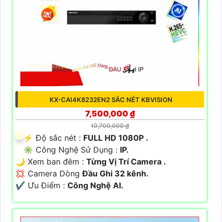
KX-CAI4K8232EN2 SẮC NÉT KBVISION
7,500,000 ₫
10,700,000 ₫
️⚡ Độ sắc nét :
FULL HD 1080P .
✳️ Công Nghệ Sử Dụng :
IP.
🌙 Xem ban đêm :
Từng Vị Trí Camera .
💢 Camera Dòng
Đầu Ghi 32 kênh.
️✔️ Ưu Điểm :
Công Nghệ AI.