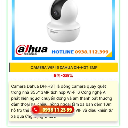
CAMERA WIFI 6 DAHUA DH-H3T 3MP
5%-35%
Camera Dahua DH-H3T là dòng camera quay quét
trong nhà 355° 3MP tích hợp Wi-Fi 6 Công nghệ AI
phát hiện người chuyển động và âm thanh bất thường
đàm thoại hai chiều, hồng ngoại tầm xa ban đêm 10m
hỗ trợ thẻ nhớ MicroSD 256GB ONVIF và điều khiển từ
xa qua ứng dụng DMSS