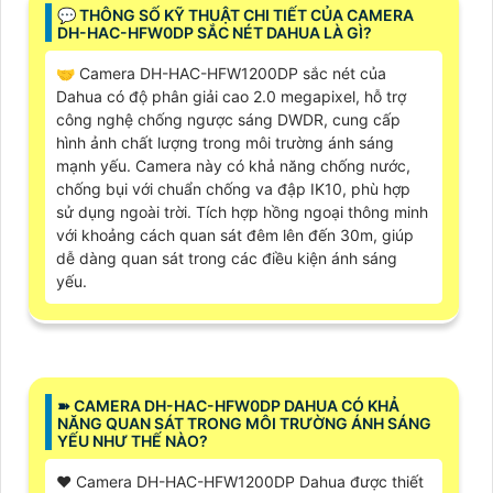
️💬 THÔNG SỐ KỸ THUẬT CHI TIẾT CỦA CAMERA
DH-HAC-HFW0DP SẮC NÉT DAHUA LÀ GÌ?
🤝 Camera DH-HAC-HFW1200DP sắc nét của
Dahua có độ phân giải cao 2.0 megapixel, hỗ trợ
công nghệ chống ngược sáng DWDR, cung cấp
hình ảnh chất lượng trong môi trường ánh sáng
mạnh yếu. Camera này có khả năng chống nước,
chống bụi với chuẩn chống va đập IK10, phù hợp
sử dụng ngoài trời. Tích hợp hồng ngoại thông minh
với khoảng cách quan sát đêm lên đến 30m, giúp
dễ dàng quan sát trong các điều kiện ánh sáng
yếu.
➽ CAMERA DH-HAC-HFW0DP DAHUA CÓ KHẢ
NĂNG QUAN SÁT TRONG MÔI TRƯỜNG ÁNH SÁNG
YẾU NHƯ THẾ NÀO?
♥️ Camera DH-HAC-HFW1200DP Dahua được thiết