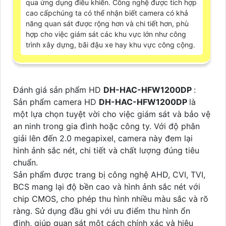
qua ứng dụng điều khiển. Công nghệ được tích hợp
cao cấpchúng ta có thể nhận biết camera có khả
năng quan sát được rộng hơn và chi tiết hơn, phù
hợp cho việc giám sát các khu vực lớn như công
trình xây dựng, bãi đậu xe hay khu vực công cộng.
Đánh giá sản phẩm HD
DH-HAC-HFW1200DP
:
Sản phẩm camera HD
DH-HAC-HFW1200DP
là
một lựa chọn tuyệt vời cho việc giám sát và bảo vệ
an ninh trong gia đình hoặc công ty. Với độ phân
giải lên đến 2.0 megapixel, camera này đem lại
hình ảnh sắc nét, chi tiết và chất lượng đúng tiêu
chuẩn.
Sản phẩm được trang bị công nghệ AHD, CVI, TVI,
BCS mang lại độ bền cao và hình ảnh sắc nét với
chip CMOS, cho phép thu hình nhiều màu sắc và rõ
ràng. Sử dụng đầu ghi với ưu điểm thu hình ổn
định, giúp quan sát một cách chính xác và hiệu