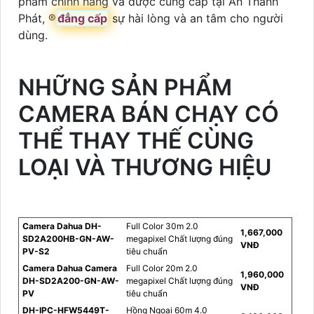
phẩm chính hãng và được cung cấp tại An Thành
Phát, ®️
đẳng cấp
sự hài lòng và an tâm cho người
dùng.
NHỮNG SẢN PHẨM
CAMERA BÁN CHẠY CÓ
THỂ THAY THẾ CÙNG
LOẠI VÀ THƯƠNG HIỆU
Camera Dahua DH-
Full Color 30m 2.0
1,667,000
SD2A200HB-GN-AW-
megapixel Chất lượng đúng
VNĐ
PV-S2
tiêu chuẩn
Camera Dahua Camera
Full Color 20m 2.0
1,960,000
DH-SD2A200-GN-AW-
megapixel Chất lượng đúng
VNĐ
PV
tiêu chuẩn
DH-IPC-HFW5449T-
Hồng Ngoại 60m 4.0