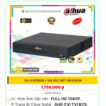
DH-XVR1B08-I-VN SẮC NÉT KBVISION
1,750,000 ₫
2,220,000 ₫
️👀 Hình Ảnh Sắc nét :
FULL HD 1080P .
®️ Trang Bị Công Nghệ :
AHD CVI TVI BCS.