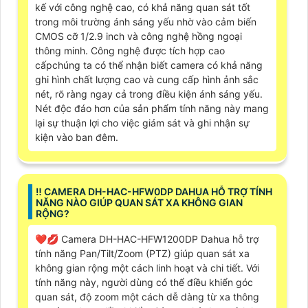
kế với công nghệ cao, có khả năng quan sát tốt
trong môi trường ánh sáng yếu nhờ vào cảm biến
CMOS cỡ 1/2.9 inch và công nghệ hồng ngoại
thông minh. Công nghệ được tích hợp cao
cấpchúng ta có thể nhận biết camera có khả năng
ghi hình chất lượng cao và cung cấp hình ảnh sắc
nét, rõ ràng ngay cả trong điều kiện ánh sáng yếu.
Nét độc đáo hơn của sản phẩm tính năng này mang
lại sự thuận lợi cho việc giám sát và ghi nhận sự
kiện vào ban đêm.
‼️ CAMERA DH-HAC-HFW0DP DAHUA HỖ TRỢ TÍNH
NĂNG NÀO GIÚP QUAN SÁT XA KHÔNG GIAN
RỘNG?
❤️‍💋‍ Camera DH-HAC-HFW1200DP Dahua hỗ trợ
tính năng Pan/Tilt/Zoom (PTZ) giúp quan sát xa
không gian rộng một cách linh hoạt và chi tiết. Với
tính năng này, người dùng có thể điều khiển góc
quan sát, độ zoom một cách dễ dàng từ xa thông