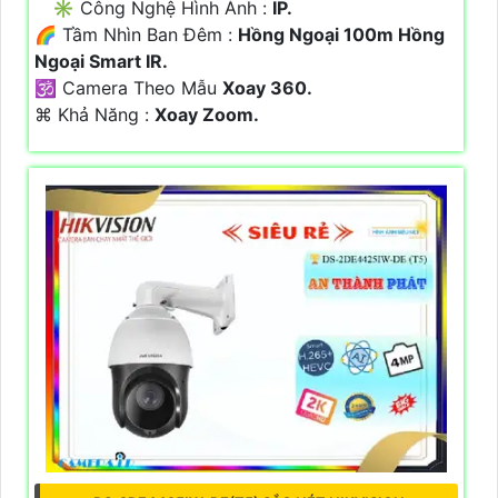
✳️ Công Nghệ Hình Ảnh :
IP.
🌈 Tầm Nhìn Ban Đêm :
Hồng Ngoại 100m Hồng
Ngoại Smart IR.
🕉️ Camera Theo Mẫu
Xoay 360.
️⌘ Khả Năng :
Xoay Zoom.