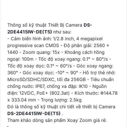
Thông số kỹ thuật Thiết Bị Camera
DS-
2DE4415IW-DE(T5)
như sau:
- Cảm biến hình ảnh: 1/2.8 inch, 4 megapixel
progressive scan CMOS - Độ phân giải: 2560 x
1440 - Zoom quang: 15x - Khoảng cách hồng
ngoại: 100m - Tốc độ xoay ngang: 0.1° ~ 80°/s -
Tốc độ xoay dọc: 0.1° ~ 60°/s - Góc xoay ngang:
360° - Góc xoay dọc: -10° ~ 90° - Hỗ trợ thẻ nhớ:
MicroSD/SDHC/SDXC, tối đa 256GB - Tiêu chuẩn
chống nước: IP67, chống va đập: IK10 - Nguồn
điện: 12VDC, PoE+ (802.3at) - Kích thước: Φ144.78
x 333.04 mm - Trọng lượng: 2.5kg
Đó là thông số kỹ thuật chi tiết về thiết bị Camera
DS-2DE4415IW-DE(T5)
.
Tham khảo dòng sản phẩm Xoay Zoom giá rẻ: