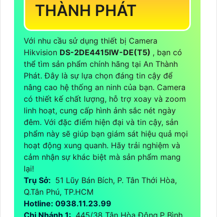
THÀNH PHÁT
Với nhu cầu sử dụng thiết bị Camera
Hikvision
DS-2DE4415IW-DE(T5)
, bạn có
thể tìm sản phẩm chính hãng tại An Thành
Phát. Đây là sự lựa chọn đáng tin cậy để
nâng cao hệ thống an ninh của bạn. Camera
có thiết kế chất lượng, hỗ trợ xoay và zoom
linh hoạt, cung cấp hình ảnh sắc nét ngày
đêm. Với đặc điểm hiện đại và tin cậy, sản
phẩm này sẽ giúp bạn giám sát hiệu quả mọi
hoạt động xung quanh. Hãy trải nghiệm và
cảm nhận sự khác biệt mà sản phẩm mang
lại!
Trụ Sở:
51 Lũy Bán Bích, P. Tân Thới Hòa,
Q.Tân Phú, TP.HCM
Hotline: 0938.11.23.99
Chi Nhánh 1:
445/38 Tân Hòa Đông,P Bình