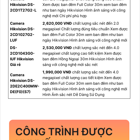
Hikvision DS-
Xem được ban đêm Full Color 30m xem ban đêm
2CD1T27G2-L
như ban ngày Hikvision Hình ảnh sáng với công
nghệ mới Chi phí phù hợp
Camera
2,620,000 VNĐ
chất lượng sắc nét đến 2.0
Hikvision DS-
megapixel Chất lượng đúng tiêu chuẩn Xem được
2CD1027G2-
ban đêm Full Color 30m xem ban đêm như ban
LUF
ngày Hikvision Hình ảnh sáng với công nghệ mới
DS-
2,530,000 VNĐ
chất lượng sắc nét đến 4.0
2CD1043G0-
megapixel chất lượng cao tiết kiệm Xem được
IUF Hikvision
ban đêm Hồng Ngoại 30m Hikvision Hình ảnh
Giá rẻ
sáng với công nghệ mới sắc nét
1,990,000 VNĐ
chất lượng sắc nét đến 4.0
Camera
megapixel chất lượng cao tiết kiệm Xem được
Hikvision DS-
ban đêm Full Color 30m xem ban đêm như ban
2DE2C400MW-
ngày Hikvision Hình ảnh sáng với công nghệ mới
DE(F0)(S7)
Hình Ảnh sắc nét Dễ Dàng Sử Dụng
CÔNG TRÌNH ĐƯỢC