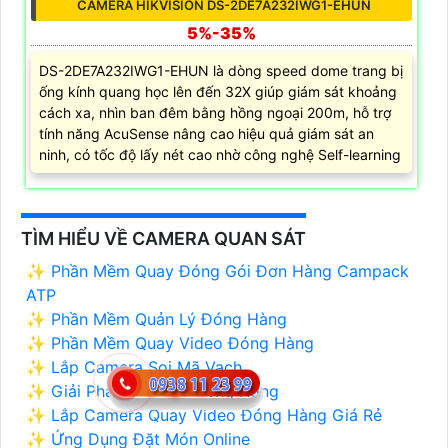
CAMERA HIKVISION DS-2DE7A232IWG1-EHUN
5%-35%
DS-2DE7A232IWG1-EHUN là dòng speed dome trang bị
ống kính quang học lên đến 32X giúp giám sát khoảng
cách xa, nhìn ban đêm bằng hồng ngoại 200m, hỗ trợ
tính năng AcuSense nâng cao hiệu quả giám sát an
ninh, có tốc độ lấy nét cao nhờ công nghệ Self-learning
TÌM HIỂU VỀ CAMERA QUAN SÁT
✨ Phần Mềm Quay Đóng Gói Đơn Hàng Campack
ATP
✨ Phần Mềm Quản Lý Đóng Hàng
✨ Phần Mềm Quay Video Đóng Hàng
✨ Lắp Camera Soi Mã Vạch
✨ Giải Pháp Camera Đóng Hàng
✨ Lắp Camera Quay Video Đóng Hàng Giá Rẻ
✨ Ứng Dụng Đặt Món Online