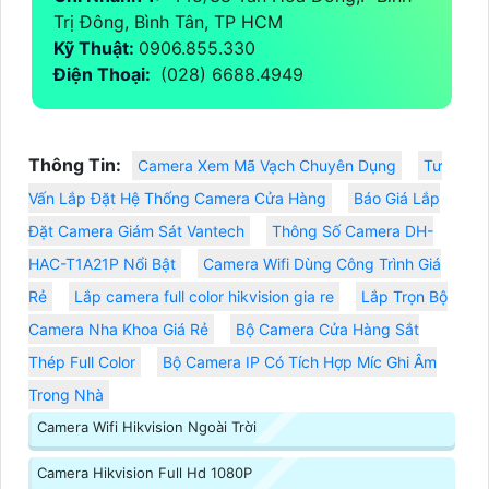
Trị Đông, Bình Tân, TP HCM
Kỹ Thuật:
0906.855.330
Điện Thoại:
(028) 6688.4949
Thông Tin:
Camera Xem Mã Vạch Chuyên Dụng
Tư
Vấn Lắp Đặt Hệ Thống Camera Cửa Hàng
Báo Giá Lắp
Đặt Camera Giám Sát Vantech
Thông Số Camera DH-
HAC-T1A21P Nổi Bật
Camera Wifi Dùng Công Trình Giá
Rẻ
Lắp camera full color hikvision gia re
Lắp Trọn Bộ
Camera Nha Khoa Giá Rẻ
Bộ Camera Cửa Hàng Sắt
Thép Full Color
Bộ Camera IP Có Tích Hợp Míc Ghi Âm
Trong Nhà
Camera Wifi Hikvision Ngoài Trời
Camera Hikvision Full Hd 1080P