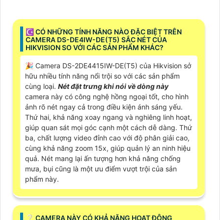
☪ CÓ NHỮNG TÍNH NĂNG NÀO ĐẶC BIỆT TRÊN
CAMERA DS-DE4IW-DE(T5) SẮC NÉT CỦA
HIKVISION SO VỚI CÁC SẢN PHẨM KHÁC?
️🎉 Camera DS-2DE4415IW-DE(T5) của Hikvision sở
hữu nhiều tính năng nổi trội so với các sản phẩm
cùng loại.
Nét đặt trưng khi nói về dòng này
camera này có công nghệ hồng ngoại tốt, cho hình
ảnh rõ nét ngay cả trong điều kiện ánh sáng yếu.
Thứ hai, khả năng xoay ngang và nghiêng linh hoạt,
giúp quan sát mọi góc cạnh một cách dễ dàng. Thứ
ba, chất lượng video đỉnh cao với độ phân giải cao,
cùng khả năng zoom 15x, giúp quản lý an ninh hiệu
quả. Nét mang lại ấn tượng hơn khả năng chống
mưa, bụi cũng là một ưu điểm vượt trội của sản
phẩm này.
❔ CAMERA NÀY CÓ KHẢ NĂNG HOẠT ĐỘNG