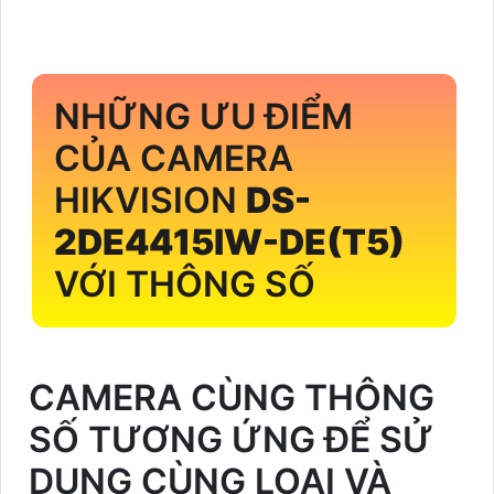
NHỮNG ƯU ĐIỂM
CỦA CAMERA
HIKVISION
DS-
2DE4415IW-DE(T5)
VỚI THÔNG SỐ
CAMERA CÙNG THÔNG
SỐ TƯƠNG ỨNG ĐỂ SỬ
DỤNG CÙNG LOẠI VÀ