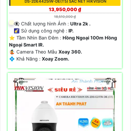
DS-2DE4425IW-DE(T5) SẮC NÉT HIKVISION
13,950,000 ₫
18,510,000 ₫
👁️‍🗨 Chất lượng hình Ảnh :
Ultra 2k .
🌠 Sử dụng công nghệ :
IP.
⭐ Tầm Nhìn Ban Đêm :
Hồng Ngoại 100m Hồng
Ngoại Smart IR.
🤹 Camera Theo Mẫu
Xoay 360.
️💠 Khả Năng :
Xoay Zoom.