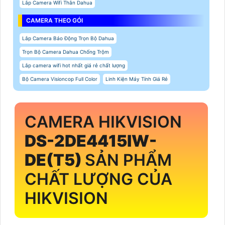
Lắp Camera Wifi Thân Dahua
CAMERA THEO GÓI
Lắp Camera Báo Động Trọn Bộ Dahua
Trọn Bộ Camera Dahua Chống Trộm
Lắp camera wifi hot nhất giá rẻ chất lượng
Bộ Camera Visioncop Full Color
Linh Kiện Máy Tính Giá Rẻ
CAMERA HIKVISION
DS-2DE4415IW-
DE(T5)
SẢN PHẨM
CHẤT LƯỢNG CỦA
HIKVISION