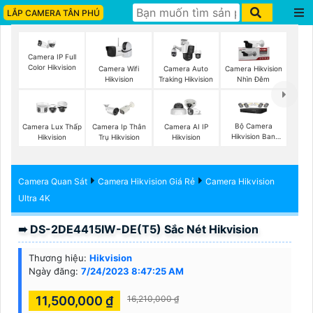
LẮP CAMERA TÂN PHÚ
Camera IP Full
Color Hikvision
Camera Wifi
Camera Auto
Camera Hikvision
Hikvision
Traking Hikvision
Nhìn Đêm
Bộ Camera
Camera Lux Thấp
Camera Ip Thân
Camera AI IP
Hikvision Ban
Hikvision
Trụ Hikvision
Hikvision
Đêm Có Màu
Camera Quan Sát
Camera Hikvision Giá Rẻ
Camera Hikvision
Ultra 4K
➠ DS-2DE4415IW-DE(T5) Sắc Nét Hikvision
Thương hiệu:
Hikvision
Ngày đăng:
7/24/2023 8:47:25 AM
11,500,000 ₫
16,210,000 ₫