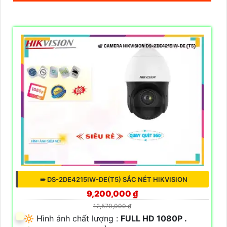
➠ DS-2DE4215IW-DE(T5) SẮC NÉT HIKVISION
9,200,000 ₫
12,570,000 ₫
🔆 Hình ảnh chất lượng :
FULL HD 1080P .