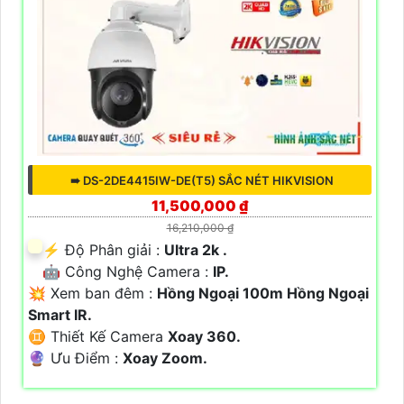
➠ DS-2DE4415IW-DE(T5) SẮC NÉT HIKVISION
11,500,000 ₫
16,210,000 ₫
️⚡ Độ Phân giải :
Ultra 2k .
🤖️ Công Nghệ Camera :
IP.
💥 Xem ban đêm :
Hồng Ngoại 100m Hồng Ngoại
Smart IR.
♊ Thiết Kế Camera
Xoay 360.
️🔮 Ưu Điểm :
Xoay Zoom.