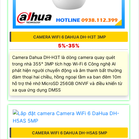
CAMERA WIFI 6 DAHUA DH-H3T 3MP
5%-35%
Camera Dahua DH-H3T là dòng camera quay quét
trong nhà 355° 3MP tích hợp Wi-Fi 6 Công nghệ AI
phát hiện người chuyển động và âm thanh bất thường
đàm thoại hai chiều, hồng ngoại tầm xa ban đêm 10m
hỗ trợ thẻ nhớ MicroSD 256GB ONVIF và điều khiển từ
xa qua ứng dụng DMSS
CAMERA WIFI 6 DAHUA DH-H5AS 5MP