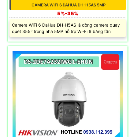
CAMERA WIFI 6 DAHUA DH-H5AS 5MP
5%-35%
Camera WiFi 6 DaHua DH-H5AS là dòng camera quay
quét 355° trong nhà 5MP hỗ trợ Wi-Fi 6 băng tần