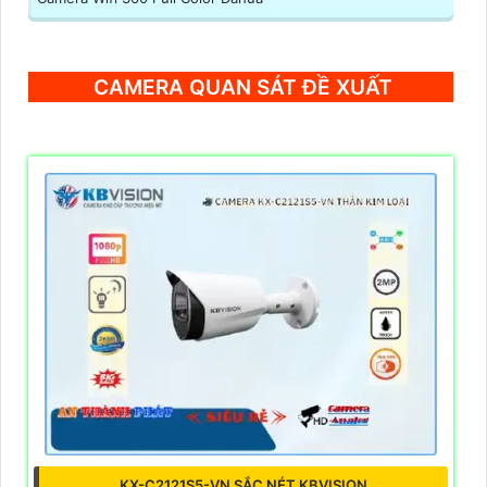
CAMERA QUAN SÁT ĐỀ XUẤT
KX-C2121S5-VN SẮC NÉT KBVISION