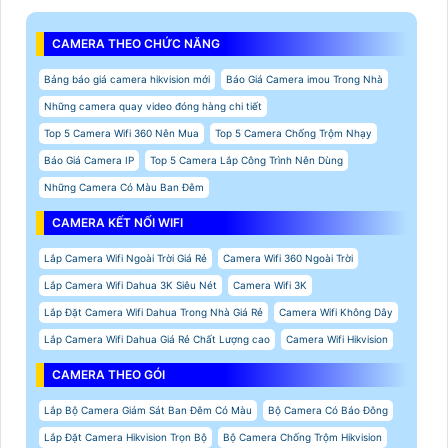
CAMERA THEO CHỨC NĂNG
Bảng báo giá camera hikvision mới
Báo Giá Camera imou Trong Nhà
Những camera quay video đóng hàng chi tiết
Top 5 Camera Wifi 360 Nên Mua
Top 5 Camera Chống Trộm Nhạy
Báo Giá Camera IP
Top 5 Camera Lắp Công Trình Nên Dùng
Những Camera Có Màu Ban Đêm
CAMERA KẾT NỐI WIFI
Lắp Camera Wifi Ngoài Trời Giá Rẻ
Camera Wifi 360 Ngoài Trời
Lắp Camera Wifi Dahua 3K Siêu Nét
Camera Wifi 3K
Lắp Đặt Camera Wifi Dahua Trong Nhà Giá Rẻ
Camera Wifi Không Dây
Lắp Camera Wifi Dahua Giá Rẻ Chất Lượng cao
Camera Wifi Hikvision
CAMERA THEO GÓI
Lắp Bộ Camera Giám Sát Ban Đêm Có Màu
Bộ Camera Có Báo Đông
Lắp Đặt Camera Hikvision Trọn Bộ
Bộ Camera Chống Trộm Hikvision