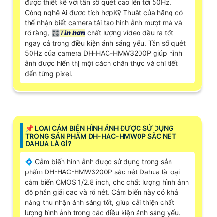
được thiết kế với tần số quét cao lên tới 50Hz.
Công nghệ Ai được tích hợpKỹ Thuật của hãng có
thể nhận biết camera tái tạo hình ảnh mượt mà và
rõ ràng, 🎛
Tin hơn
chất lượng video đầu ra tốt
ngay cả trong điều kiện ánh sáng yếu. Tần số quét
50Hz của camera DH-HAC-HMW3200P giúp hình
ảnh được hiển thị một cách chân thực và chi tiết
đến từng pixel.
📌 LOẠI CẢM BIẾN HÌNH ẢNH ĐƯỢC SỬ DỤNG
TRONG SẢN PHẨM DH-HAC-HMW0P SẮC NÉT
DAHUA LÀ GÌ?
💠 Cảm biến hình ảnh được sử dụng trong sản
phẩm DH-HAC-HMW3200P sắc nét Dahua là loại
cảm biến CMOS 1/2.8 inch, cho chất lượng hình ảnh
độ phân giải cao và rõ nét. Cảm biến này có khả
năng thu nhận ánh sáng tốt, giúp cải thiện chất
lượng hình ảnh trong các điều kiện ánh sáng yếu.