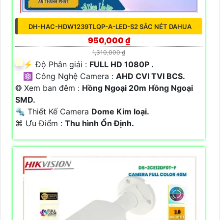
DH-HAC-HDW1239TLQP-A-LED-S2 SẮC NÉT DAHUA
950,000 ₫
1,310,000 ₫
️⚡ Độ Phân giải :
FULL HD 1080P .
⚛️ Công Nghệ Camera :
AHD CVI TVI BCS.
❂ Xem ban đêm :
Hồng Ngoại 20m Hồng Ngoại
SMD.
🔩 Thiết Kế Camera
Dome Kim loại.
️⌘ Ưu Điểm :
Thu hình Ổn Định.