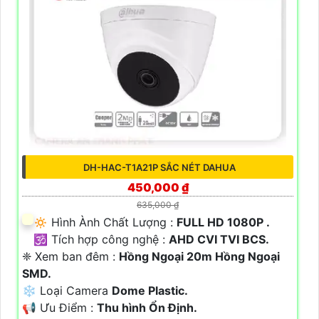
DH-HAC-T1A21P SẮC NÉT DAHUA
450,000 ₫
635,000 ₫
🔅 Hình Ành Chất Lượng :
FULL HD 1080P .
🕉️ Tích hợp công nghệ :
AHD CVI TVI BCS.
❈ Xem ban đêm :
Hồng Ngoại 20m Hồng Ngoại
SMD.
❄ Loại Camera
Dome Plastic.
️📢 Ưu Điểm :
Thu hình Ổn Định.