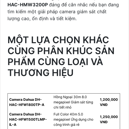
HAC-HMW3200P
đáng để cân nhắc nếu bạn đang
tìm kiếm một giải pháp camera giám sát chất
lượng cao, ổn định và tiết kiệm.
MỘT LỰA CHỌN KHÁC
CÙNG PHÂN KHÚC SẢN
PHẨM CÙNG LOẠI VÀ
THƯƠNG HIỆU
Hồng Ngoại 30m 8.0
Camera Dahua DH-
1,200,000
megapixel Giám sát từng
HAC-HFW1800TP-A
VNĐ
chi tiết nhỏ
Camera Dahua DH-
Full Color 40m 5.0
1,250,000
HAC-HFW1500TLMP-
megapixel Ứng dụng cho
VNĐ
IL-A
công trình giá rẻ