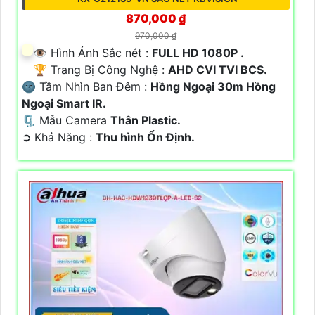
870,000 ₫
970,000 ₫
👁 Hình Ảnh Sắc nét :
FULL HD 1080P .
🏆 Trang Bị Công Nghệ :
AHD CVI TVI BCS.
🌚 Tầm Nhìn Ban Đêm :
Hồng Ngoại 30m Hồng
Ngoại Smart IR.
🗜️ Mẫu Camera
Thân Plastic.
️➲ Khả Năng :
Thu hình Ổn Định.