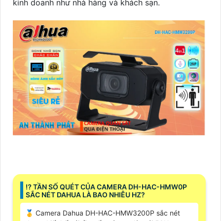
kinh doanh như nhà hàng và khách sạn.
⁉️ TẦN SỐ QUÉT CỦA CAMERA DH-HAC-HMW0P
SẮC NÉT DAHUA LÀ BAO NHIÊU HZ?
🥇 Camera Dahua DH-HAC-HMW3200P sắc nét