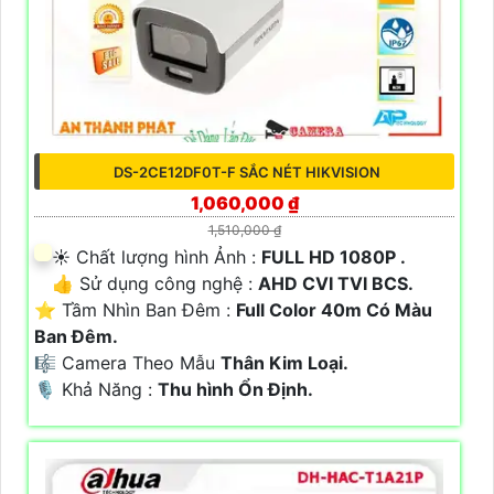
DS-2CE12DF0T-F SẮC NÉT HIKVISION
1,060,000 ₫
1,510,000 ₫
☀️ Chất lượng hình Ảnh :
FULL HD 1080P .
👍 Sử dụng công nghệ :
AHD CVI TVI BCS.
⭐ Tầm Nhìn Ban Đêm :
Full Color 40m Có Màu
Ban Đêm.
🎼️ Camera Theo Mẫu
Thân Kim Loại.
️🎙 Khả Năng :
Thu hình Ổn Định.