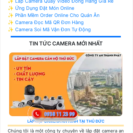
✨ Lắp Camera Quay Video Đóng Hàng Giá Rẻ
✨ Ứng Dụng Đặt Món Online
✨ Phần Mềm Order Online Cho Quán Ăn
✨ Camera Đọc Mã QR Đơn Hàng
✨ Camera Soi Mã Vận Đơn Tự Động
TIN TỨC CAMERA MỚI NHẤT
LẮP ĐẶT CAMERA AN NINH TẠI THỦ ĐỨC
Chúng tôi là một công ty chuyên về lắp đặt camera an