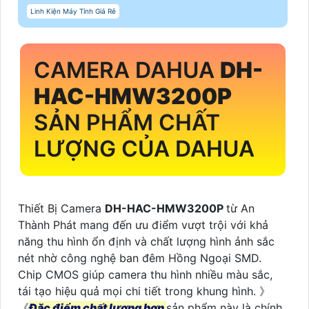
Linh Kiện Máy Tính Giá Rẻ
CAMERA DAHUA
DH-
HAC-HMW3200P
SẢN PHẨM CHẤT
LƯỢNG CỦA DAHUA
Thiết Bị Camera
DH-HAC-HMW3200P
từ An
Thành Phát mang đến ưu điểm vượt trội với khả
năng thu hình ổn định và chất lượng hình ảnh sắc
nét nhờ công nghệ ban đêm Hồng Ngoại SMD.
Chip CMOS giúp camera thu hình nhiều màu sắc,
tái tạo hiệu quả mọi chi tiết trong khung hình. 》
《
Đặc điểm chất lượng hơn
sản phẩm này là chính