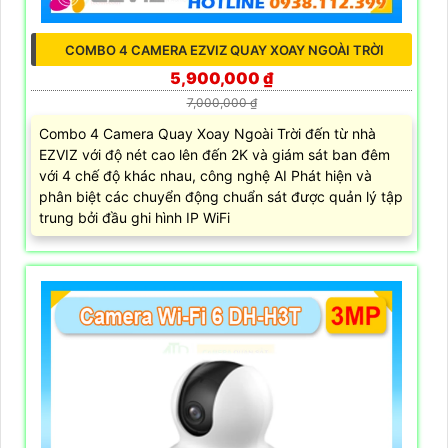
COMBO 4 CAMERA EZVIZ QUAY XOAY NGOÀI TRỜI
5,900,000 ₫
7,000,000 ₫
Combo 4 Camera Quay Xoay Ngoài Trời đến từ nhà
EZVIZ với độ nét cao lên đến 2K và giám sát ban đêm
với 4 chế độ khác nhau, công nghệ AI Phát hiện và
phân biệt các chuyển động chuẩn sát được quản lý tập
trung bởi đầu ghi hình IP WiFi