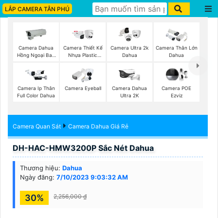
LẮP CAMERA TÂN PHÚ
Camera Dahua
Camera Thiết Kế
Camera Ultra 2k
Camera Thân Lớn
Hồng Ngoại Ban
Nhựa Plastic
Dahua
Dahua
Đêm
Dahua
Camera Ip Thân
Camera Eyeball
Camera Dahua
Camera POE
Full Color Dahua
Ultra 2K
Ezviz
Camera Quan Sát
Camera Dahua Giá Rẻ
DH-HAC-HMW3200P Sắc Nét Dahua
Thương hiệu:
Dahua
Ngày đăng:
7/10/2023 9:03:32 AM
30%
2,256,000 ₫