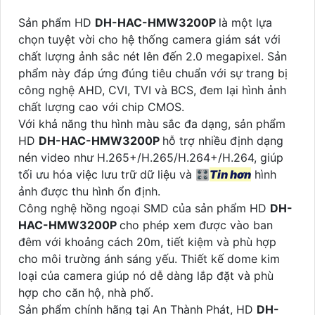
Sản phẩm HD
DH-HAC-HMW3200P
là một lựa
chọn tuyệt vời cho hệ thống camera giám sát với
chất lượng ảnh sắc nét lên đến 2.0 megapixel. Sản
phẩm này đáp ứng đúng tiêu chuẩn với sự trang bị
công nghệ AHD, CVI, TVI và BCS, đem lại hình ảnh
chất lượng cao với chip CMOS.
Với khả năng thu hình màu sắc đa dạng, sản phẩm
HD
DH-HAC-HMW3200P
hỗ trợ nhiều định dạng
nén video như H.265+/H.265/H.264+/H.264, giúp
tối ưu hóa việc lưu trữ dữ liệu và 🎛
Tin hơn
hình
ảnh được thu hình ổn định.
Công nghệ hồng ngoại SMD của sản phẩm HD
DH-
HAC-HMW3200P
cho phép xem được vào ban
đêm với khoảng cách 20m, tiết kiệm và phù hợp
cho môi trường ánh sáng yếu. Thiết kế dome kim
loại của camera giúp nó dễ dàng lắp đặt và phù
hợp cho căn hộ, nhà phố.
Sản phẩm chính hãng tại An Thành Phát, HD
DH-