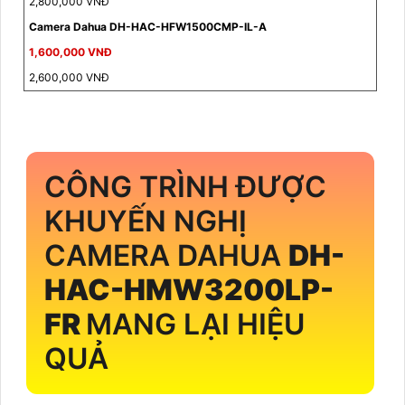
2,800,000 VNĐ
Camera Dahua DH-HAC-HFW1500CMP-IL-A
1,600,000 VNĐ
2,600,000 VNĐ
CÔNG TRÌNH ĐƯỢC
KHUYẾN NGHỊ
CAMERA DAHUA
DH-
HAC-HMW3200LP-
FR
MANG LẠI HIỆU
QUẢ