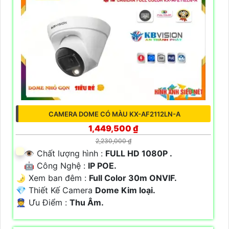
CAMERA DOME CÓ MÀU KX-AF2112LN-A
1,449,500 ₫
2,230,000 ₫
👁 Chất lượng hình :
FULL HD 1080P .
🤖️ Công Nghệ :
IP POE.
🌛 Xem ban đêm :
Full Color 30m ONVIF.
💎 Thiết Kế Camera
Dome Kim loại.
️👮 Ưu Điểm :
Thu Âm.