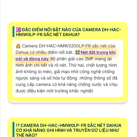
☪ ĐẶC ĐIỂM NỔI BẬT NÀO CỦA CAMERA DH-HAC-
HMW0LP-FR SẮC NÉT DAHUA?
👸 Camera DH-HAC-HMW3200LP-FR sắc nét của
Dahua có nhiều điểm nổi bật. 🎛
Nét đặt trưng khi
nói về dòng này
độ phân giải cao 2MP mang lại
hình ảnh chi tiết và rõ nét. Thứ hai, chất lượng hình
ảnh không bị méo, giả mạo nhờ công nghệ chống
ngược sáng và số hóa tự động. những thông số đã
cung cấp camera có khả năng chống nước và chịu
được điều kiện môi trường khắc nghiệt.
⁉️ CAMERA DH-HAC-HMW0LP-FR SẮC NÉT DAHUA
CÓ KHẢ NĂNG GHI HÌNH VÀ TRUYỀN DỮ LIỆU NHƯ
THẾ NÀO?