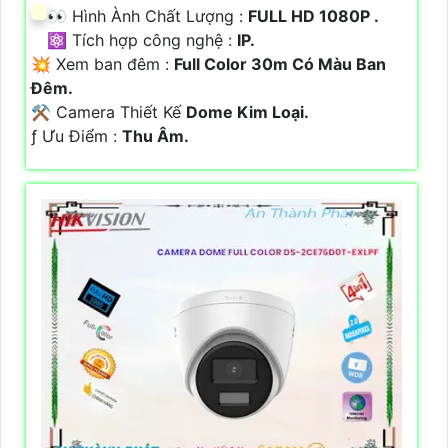
️👀 Hình Ành Chất Lượng :
FULL HD 1080P .
⚛️ Tích hợp công nghệ :
IP.
💥 Xem ban đêm :
Full Color 30m Có Màu Ban
Đêm.
⚒ Camera Thiết Kế
Dome Kim Loại.
️ƒ Ưu Điểm :
Thu Âm.