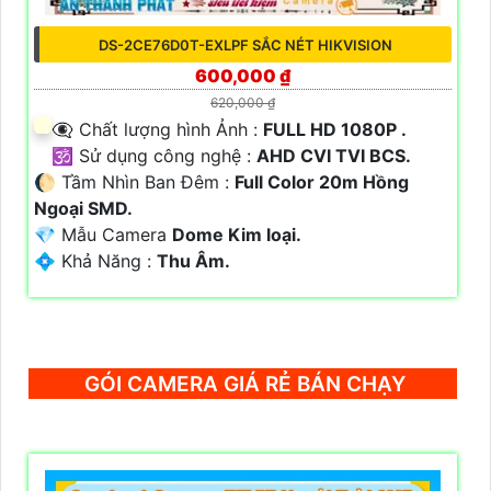
DS-2CE76D0T-EXLPF SẮC NÉT HIKVISION
600,000 ₫
620,000 ₫
👁️‍🗨 Chất lượng hình Ảnh :
FULL HD 1080P .
🕉️ Sử dụng công nghệ :
AHD CVI TVI BCS.
🌔 Tầm Nhìn Ban Đêm :
Full Color 20m Hồng
Ngoại SMD.
💎 Mẫu Camera
Dome Kim loại.
️💠 Khả Năng :
Thu Âm.
GÓI CAMERA GIÁ RẺ BÁN CHẠY