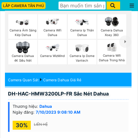
LẮP CAMERA TÂN PHÚ
Camera Wifi
Camera Ánh Sáng
Camera Ip Thân
Camera Dahua
Dahua
Kép Dahua
Dahua
Xoay 360
Camera Wifi
Camera Dahua
Camera WizMind
Camera Ip Dome
Dahua Trong Nhà
4K Siêu Nét
Vantech
Camera Quan Sát
Camera Dahua Giá Rẻ
DH-HAC-HMW3200LP-FR Sắc Nét Dahua
Thương hiệu:
Dahua
Ngày đăng:
7/10/2023 9:08:10 AM
30%
LIÊN HỆ