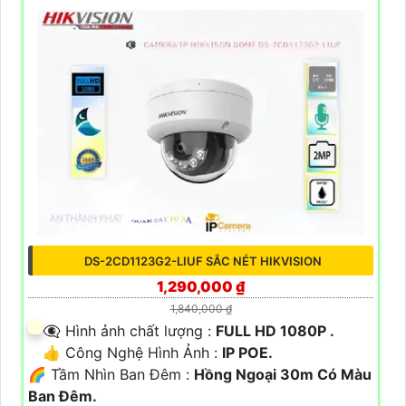
DS-2CD1123G2-LIUF SẮC NÉT HIKVISION
1,290,000 ₫
1,840,000 ₫
👁️‍🗨 Hình ảnh chất lượng :
FULL HD 1080P .
👍 Công Nghệ Hình Ảnh :
IP POE.
🌈 Tầm Nhìn Ban Đêm :
Hồng Ngoại 30m Có Màu
Ban Đêm.