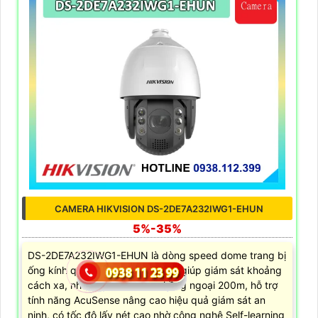
CAMERA HIKVISION DS-2DE7A232IWG1-EHUN
5%-35%
DS-2DE7A232IWG1-EHUN là dòng speed dome trang bị
ống kính quang học lên đến 32X giúp giám sát khoảng
cách xa, nhìn ban đêm bằng hồng ngoại 200m, hỗ trợ
tính năng AcuSense nâng cao hiệu quả giám sát an
ninh, có tốc độ lấy nét cao nhờ công nghệ Self-learning