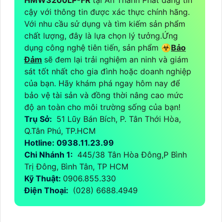
HMW3200LP-FR
tại An Thành Phát đáng tin
cậy với thông tin được xác thực chính hãng.
Với nhu cầu sử dụng và tìm kiếm sản phẩm
chất lượng, đây là lựa chọn lý tưởng.Ứng
dụng công nghệ tiên tiến, sản phẩm ☣️
Bảo
Đảm
sẽ đem lại trải nghiệm an ninh và giám
sát tốt nhất cho gia đình hoặc doanh nghiệp
của bạn. Hãy khám phá ngay hôm nay để
bảo vệ tài sản và đồng thời nâng cao mức
độ an toàn cho môi trường sống của bạn!
Trụ Sở:
51 Lũy Bán Bích, P. Tân Thới Hòa,
Q.Tân Phú, TP.HCM
Hotline: 0938.11.23.99
Chi Nhánh 1:
445/38 Tân Hòa Đông,P Bình
Trị Đông, Bình Tân, TP HCM
Kỹ Thuật:
0906.855.330
Điện Thoại:
(028) 6688.4949