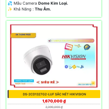
💦 Mẫu Camera
Dome Kim Loại.
️✨ Khả Năng :
Thu Âm.
DS-2CD1327G2-LUF SẮC NÉT HIKVISION
1,670,000 ₫
2,390,000 ₫