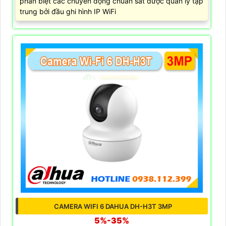
phân biệt các chuyển động chuẩn sát được quản lý tập
trung bởi đầu ghi hình IP WiFi
CAMERA WIFI 6 DAHUA DH-H3T 3MP
5%-35%