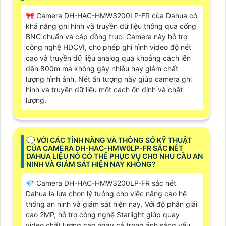
🎀 Camera DH-HAC-HMW3200LP-FR của Dahua có
khả năng ghi hình và truyền dữ liệu thông qua cổng
BNC chuẩn và cáp đồng trục. Camera này hỗ trợ
công nghệ HDCVI, cho phép ghi hình video độ nét
cao và truyền dữ liệu analog qua khoảng cách lên
đến 800m mà không gây nhiễu hay giảm chất
lượng hình ảnh. Nét ấn tượng này giúp camera ghi
hình và truyền dữ liệu một cách ổn định và chất
lượng.
🗨️ VỚI CÁC TÍNH NĂNG VÀ THÔNG SỐ KỸ THUẬT
CỦA CAMERA DH-HAC-HMW0LP-FR SẮC NÉT
DAHUA LIỆU NÓ CÓ THỂ PHỤC VỤ CHO NHU CẦU AN
NINH VÀ GIÁM SÁT HIỆN NAY KHÔNG?
💎 Camera DH-HAC-HMW3200LP-FR sắc nét
Dahua là lựa chọn lý tưởng cho việc nâng cao hệ
thống an ninh và giám sát hiện nay. Với độ phân giải
cao 2MP, hỗ trợ công nghệ Starlight giúp quay
video chất lượng cao ngay cả trong ánh sáng yếu.