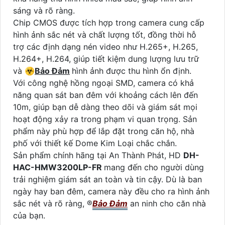
sáng và rõ ràng.
Chip CMOS được tích hợp trong camera cung cấp
hình ảnh sắc nét và chất lượng tốt, đồng thời hỗ
trợ các định dạng nén video như H.265+, H.265,
H.264+, H.264, giúp tiết kiệm dung lượng lưu trữ
và ☣️
Bảo Đảm
hình ảnh được thu hình ổn định.
Với công nghệ hồng ngoại SMD, camera có khả
năng quan sát ban đêm với khoảng cách lên đến
10m, giúp bạn dễ dàng theo dõi và giám sát mọi
hoạt động xảy ra trong phạm vi quan trọng. Sản
phẩm này phù hợp để lắp đặt trong căn hộ, nhà
phố với thiết kế Dome Kim Loại chắc chắn.
Sản phẩm chính hãng tại An Thành Phát, HD
DH-
HAC-HMW3200LP-FR
mang đến cho người dùng
trải nghiệm giám sát an toàn và tin cậy. Dù là ban
ngày hay ban đêm, camera này đều cho ra hình ảnh
sắc nét và rõ ràng, ®️
Bảo Đảm
an ninh cho căn nhà
của bạn.